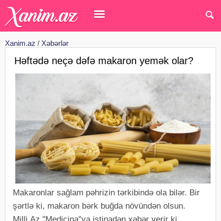
Xanim.az
/
Xəbərlər
Həftədə neçə dəfə makaron yemək olar?
Makaronlar sağlam pəhrizin tərkibində ola bilər. Bir
şərtlə ki, makaron bərk buğda növündən olsun.
Milli.Az "Medicina"ya istinadən xəbər verir ki,