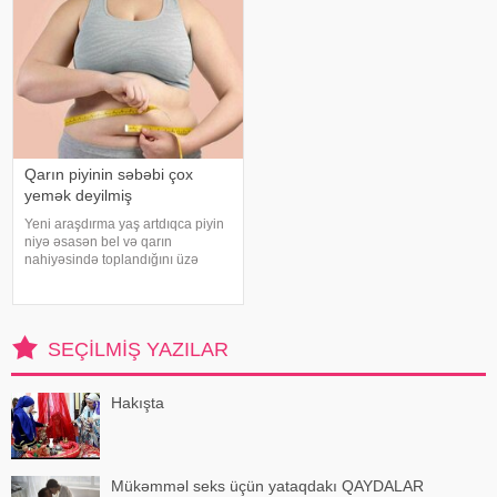
zərərsi
hesabla 32 yaşına qədər inkişa
Qarın piyinin səbəbi çox
yemək deyilmiş
Yeni araşdırma yaş artdıqca piyin
niyə əsasən bel və qarın
nahiyəsində toplandığını üzə
çıxarıb. Bir çox insan yaşlandıqca
çəkisi demək olar ki, dəyişməsə
də, qarın nahiyəsinin böyüdüyünü
müşahidə edir. Bu isə təkcə esteti
SEÇILMIŞ YAZILAR
Hakışta
Mükəmməl seks üçün yataqdakı QAYDALAR