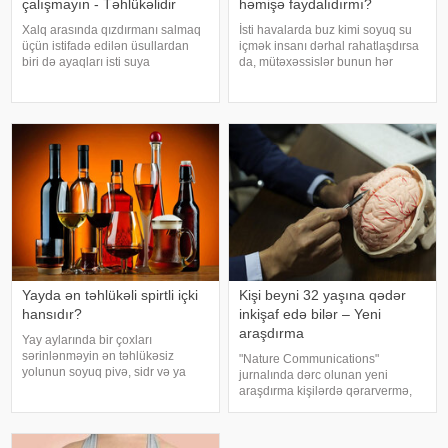
çalışmayın - Təhlükəlidir
həmişə faydalıdırmı?
Xalq arasında qızdırmanı salmaq
İsti havalarda buz kimi soyuq su
üçün istifadə edilən üsullardan
içmək insanı dərhal rahatlaşdırsa
biri də ayaqları isti suya
da, mütəxəssislər bunun hər
qoymaqdır. Lakin bu metod hər
zaman ən yaxşı seçim olmadığını
zaman faydalı hesab edilmir və
bildirirlər. xəbər verir ki, çox soyuq
bəzi hallarda vəziyyəti daha da
su susuzluq hissini tez azaldır və
ağırlaşdıra bilər. xəbər verir ki,
insanın kifayət qədə
yüksə
Yayda ən təhlükəli spirtli içki
Kişi beyni 32 yaşına qədər
hansıdır?
inkişaf edə bilər – Yeni
araşdırma
Yay aylarında bir çoxları
sərinlənməyin ən təhlükəsiz
"Nature Communications"
yolunun soyuq pivə, sidr və ya
jurnalında dərc olunan yeni
şirin kokteyl içmək olduğunu
araşdırma kişilərdə qərarvermə,
düşünür. Güclü spirtli içkilərdən
impulsların idarə olunması və risk
istidə uzaq durmağa çalışsalar da,
qiymətləndirilməsinə cavabdeh
az alkoqollu içkilər çox vaxt
olan beyin nahiyələrinin orta