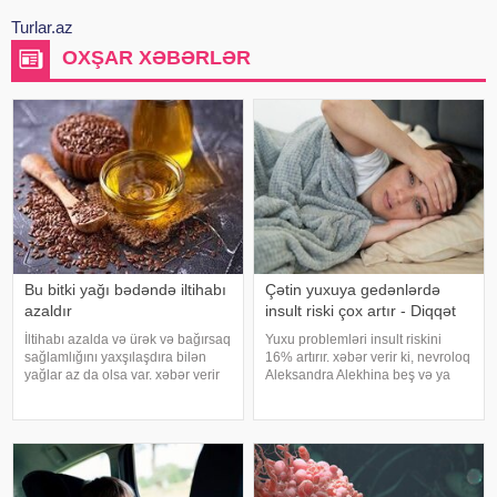
Turlar.az
OXŞAR XƏBƏRLƏR
Bu bitki yağı bədəndə iltihabı
Çətin yuxuya gedənlərdə
azaldır
insult riski çox artır - Diqqət
İltihabı azalda və ürək və bağırsaq
Yuxu problemləri insult riskini
sağlamlığını yaxşılaşdıra bilən
16% artırır. xəbər verir ki, nevroloq
yağlar az da olsa var. xəbər verir
Aleksandra Alekhina beş və ya
ki, kətan yağı ənənəvi olaraq
daha çox yuxu pozğunluğu
işlədici və yara sağalması üçün
simptomundan əziyyət çəkən
istifadə edilən üyüdülmüş və
insanlarda insult riskinin ikiqat
preslənmiş kətan toxumlarında
artdığını deyib. İnsult ciddi və
həyat