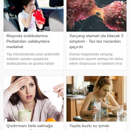
Maşında ürəkbulanma:
Xərçəng əlaməti ola biləcək 3
Pediatrdan valideynlərə
simptom - Tez-tez nəzərdən
məsləhət
qaçırılır
Yay mövsümündə uzun avtomobil
Dünya miqyasında xərçəng
səfərləri zamanı uşaqlarda
hallarının sayının artması bir daha
ürəkbulanma və qusma halları
erkən diaqnozun və bədənin incə
tez-tez müşahidə olunur. xəbər
xəbərdarlıq əlamətlərinin düzgün
verir ki, pediatr Jül Fujer bunun
şərh edilməsinin vacibliyini
beynin gözlərdən və bədənin
vurğulayır. Məşhur inancın əksinə
hərəkətindən gələn siqnallar
olaraq, xərçəng növləri həmişə
arasındakı uyğunsuzluqda
ağı
Qızdırmanı belə salmağa
Yayda buzlu su içmək