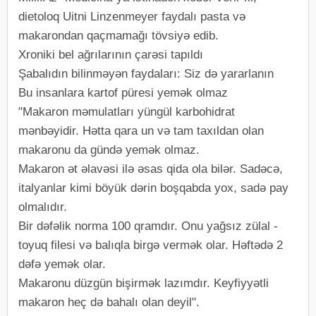
dietoloq Uitni Linzenmeyer faydalı pasta və
makarondan qaçmamağı tövsiyə edib.
Xroniki bel ağrılarının çarəsi tapıldı
Şabalıdın bilinməyən faydaları: Siz də yararlanın
Bu insanlara kartof püresi yemək olmaz
"Makaron məmulatları yüngül karbohidrat
mənbəyidir. Hətta qara un və tam taxıldan olan
makaronu da gündə yemək olmaz.
Makaron ət əlavəsi ilə əsas qida ola bilər. Sadəcə,
italyanlar kimi böyük dərin boşqabda yox, sadə pay
olmalıdır.
Bir dəfəlik norma 100 qramdır. Onu yağsız zülal -
toyuq filesi və balıqla birgə vermək olar. Həftədə 2
dəfə yemək olar.
Makaronu düzgün bişirmək lazımdır. Keyfiyyətli
makaron heç də bahalı olan deyil".