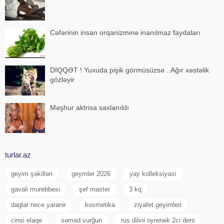
Cəfərinin insan orqanizminə inanılmaz faydaları
DİQQƏT ! Yuxuda pişik görmüsüzsə ..Ağır xəstəlik
gözləyir
Məşhur aktrisa saxlanıldı
turlar.az
geyim şəkilləri
geymler 2026
yay kolleksiyasi
gavali murebbesi
şef master
3 kq
daglar nece yaranir
kosmetika
ziyafet geyimleri
cinsi elaqe
səməd vurğun
rus dilini oyrenek 2ci ders