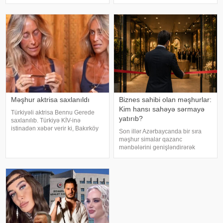
stressə bağlı olaraq nə düzgün
F.Laçın bildirib ki, atası anasına
qidalandım, nə düzgün yatdım.
xəyanət etdikdən sonra
Gördü
valideynlər
Məşhur aktrisa saxlanıldı
Biznes sahibi olan məşhurlar:
Kim hansı sahəyə sərmayə
Türkiyəli aktrisa Bennu Gerede
yatırıb?
saxlanılıb. Türkiyə KİV-inə
istinadən xəbər verir ki, Bakırköy
Son illər Azərbaycanda bir sıra
Respublika Baş Prokurorluğu
məşhur simalar qazanc
aktrisanın qatıldığı televiziya
mənbələrini genişləndirərək
proqramında səsləndirdiyi
müxtəlif sahələrə sərmayə
fikirlərlə bağlı "ədəbsizlik" ittiham
yatırırlar. Onların arasında
restoran, kafe, geyim, gözəllik və
qida sektorunda fəaliyyət
göstərən, öz adları il