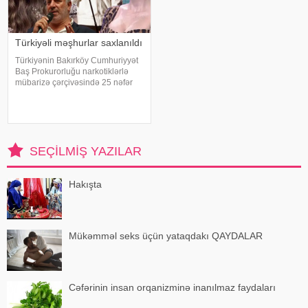
Türkiyəli məşhurlar saxlanıldı
Türkiyənin Bakırköy Cumhuriyyət
Baş Prokurorluğu narkotiklərlə
mübarizə çərçivəsində 25 nəfər
barəsində saxlanılma qərarı verib.
Şübhəlilər arasında sənətçi,
aktyor, iş adamı və obyekt
sahiblərinin olduğu bildirilib.
Əməliyya
SEÇILMIŞ YAZILAR
Hakışta
Mükəmməl seks üçün yataqdakı QAYDALAR
Cəfərinin insan orqanizminə inanılmaz faydaları