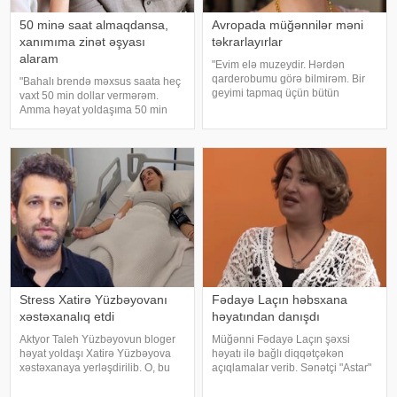
50 minə saat almaqdansa,
Avropada müğənnilər məni
xanımıma zinət əşyası
təkrarlayırlar
alaram
"Evim elə muzeydir. Hərdən
qarderobumu görə bilmirəm. Bir
"Bahalı brendə məxsus saata heç
geyimi tapmaq üçün bütün
vaxt 50 min dollar vermərəm.
qutuları, qarderobu boşaltmalı
Amma həyat yoldaşıma 50 min
oluram. Evim aksessuarlarla da
dollara zinət əşyası almaq mənim
doludur". axşam.az-a istinadən
üçün asandır". Axşam.az-a
bildirir ki, bu sözləri Əməkdar artis
istinadən xəbər verir ki, bu sözləri
Xalq artisti Emin Ağalaro
Stress Xatirə Yüzbəyovanı
Fədayə Laçın həbsxana
xəstəxanalıq etdi
həyatından danışdı
Aktyor Taleh Yüzbəyovun bloger
Müğənni Fədayə Laçın şəxsi
həyat yoldaşı Xatirə Yüzbəyova
həyatı ilə bağlı diqqətçəkən
xəstəxanaya yerləşdirilib. O, bu
açıqlamalar verib. Sənətçi "Astar"
barədə sosial media hesabında
yutub layihəsində ailəsində
paylaşım edib. "Son zamanlar
yaşadığı çətinliklərdən danışıb.