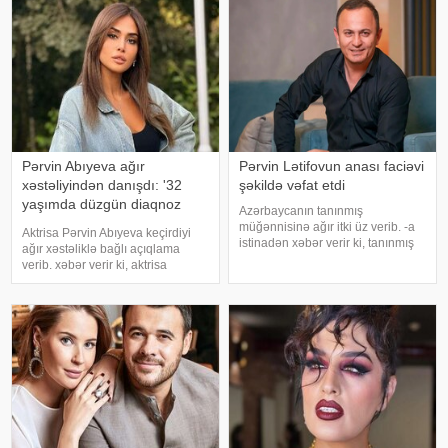
Pərvin Abıyeva ağır
Pərvin Lətifovun anası faciəvi
xəstəliyindən danışdı: '32
şəkildə vəfat etdi
yaşımda düzgün diaqnoz
Azərbaycanın tanınmış
qoyuldu
müğənnisinə ağır itki üz verib. -a
Aktrisa Pərvin Abıyeva keçirdiyi
istinadən xəbər verir ki, tanınmış
ağır xəstəliklə bağlı açıqlama
müğənni Pərvin Lətifovun anası
verib. xəbər verir ki, aktrisa
Almaz Lətifova bu gün qəfil
axlorhidriya xəstəliyindən əziyyət
dünyasını dəyişib. O özlərinə
çəkdiyini və uzun illər düzgün
məxsus bağ sahəsində çalışarkən
diaqnoz qoyula bilmədiyini
əlinə bata
bildirib. "Bu əməliyyat
Azərbaycand