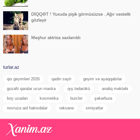
DİQQƏT ! Yuxuda pişik görmüsüzsə ..Ağır xəstəlik
gözləyir
Məşhur aktrisa saxlanıldı
turlar.az
qis geyimləri 2026
qadin sayti
geyim və ayaqqabılar
gozalti qaralar ucun maska
qış tədarükü
analiq məktəbi
boy uzadan
kosmetika
burcler
şəkərbura
novruza aid hakisdalar
rəksanə
sirniyatlar