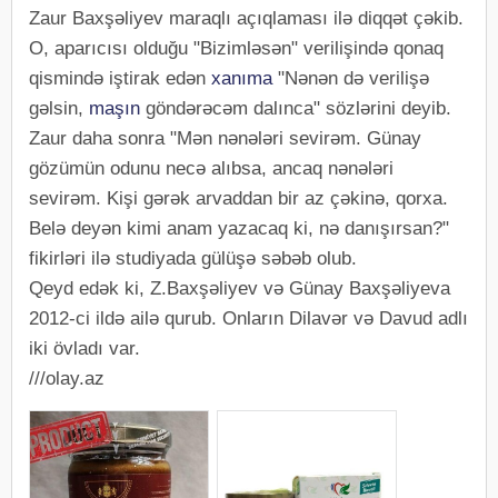
Zaur Baxşəliyev maraqlı açıqlaması ilə diqqət çəkib.
O, aparıcısı olduğu "Bizimləsən" verilişində qonaq
qismində iştirak edən
xanıma
"Nənən də verilişə
gəlsin,
maşın
göndərəcəm dalınca" sözlərini deyib.
Zaur daha sonra "Mən nənələri sevirəm. Günay
gözümün odunu necə alıbsa, ancaq nənələri
sevirəm. Kişi gərək arvaddan bir az çəkinə, qorxa.
Belə deyən kimi anam yazacaq ki, nə danışırsan?"
fikirləri ilə studiyada gülüşə səbəb olub.
Qeyd edək ki, Z.Baxşəliyev və Günay Baxşəliyeva
2012-ci ildə ailə qurub. Onların Dilavər və Davud adlı
iki övladı var.
///olay.az