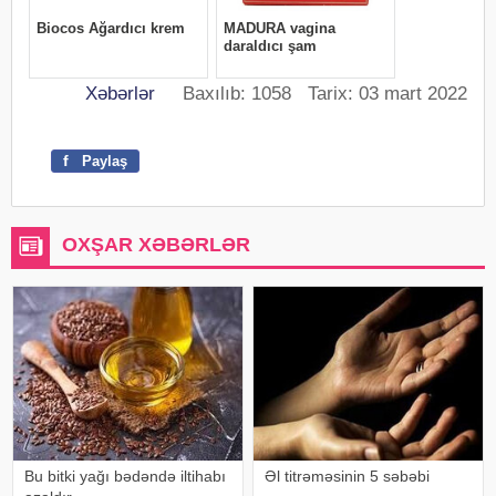
Xəbərlər
Baxılıb: 1058 Tarix: 03 mart 2022
f
Paylaş
OXŞAR XƏBƏRLƏR
Bu bitki yağı bədəndə iltihabı
Əl titrəməsinin 5 səbəbi