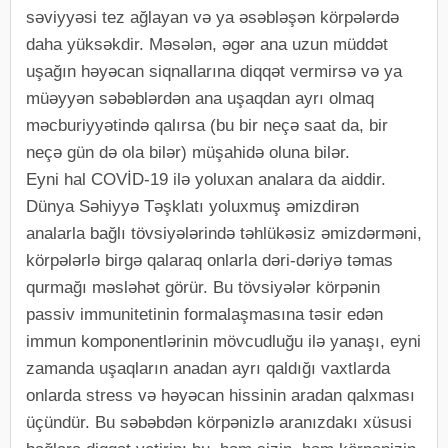
səviyyəsi tez ağlayan və ya əsəbləşən körpələrdə
daha yüksəkdir. Məsələn, əgər ana uzun müddət
uşağın həyəcan siqnallarına diqqət vermirsə və ya
müəyyən səbəblərdən ana uşaqdan ayrı olmaq
məcburiyyətində qalırsa (bu bir neçə saat da, bir
neçə gün də ola bilər) müşahidə oluna bilər.
Eyni hal COVİD-19 ilə yoluxan analara da aiddir.
Dünya Səhiyyə Təşklatı yoluxmuş əmizdirən
analarla bağlı tövsiyələrində təhlükəsiz əmizdərməni,
körpələrlə birgə qalaraq onlarla dəri-dəriyə təmas
qurmağı məsləhət görür. Bu tövsiyələr körpənin
passiv immunitetinin formalaşmasına təsir edən
immun komponentlərinin mövcudluğu ilə yanaşı, eyni
zamanda uşaqların anadan ayrı qaldığı vaxtlarda
onlarda stress və həyəcan hissinin aradan qalxması
üçündür. Bu səbəbdən körpənizlə aranızdakı xüsusi