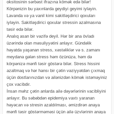
oksitosinin sərbəst ifrazına kömək edə bilər!
Körpənizin bu yaxınlarda geydiyi geyimi iyləyin.
Lavanda və ya vanil kimi sakitləşdirici qoxuları
iyləyin. Sakitləşdirici qoxular stressin azalmasına
təsir edə bilər.
Analıq asan bir vəzifə deyil. Hər bir ana övladı
üzərində olan məsuliyyətini anlayır. Gündəlik
həyatda yaşanan stress, xəstəliklər və s. zamanı
meydana gələn stress həm özünüzə, həm də
körpənizə mənfi təsir göstərə bilər. Stress hissini
azaltmaq və hər hansı bir çətin vəziyyətdən çıxmaq
üçün dostlarınızdan və ailənizdən kömək istəməyiniz
çox vacibdir.
İnsan məhz çətin anlarda ailə dəyərlərinin vacibliyini
anlayır. Bu səbəbdən epidemiya vaxtı yaranan
həyəcan və stresin azaldılması, əmizdirən anaya
mənfi təsir göstərməməsi üçün ailə üzvlərinin anaya