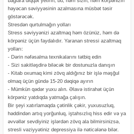
bağlara diqqət yetirin; bu, həm sizin, həm körpənizin
həyəcan səviyyəsinin azalmasına müsbət təsir
göstərəcək.
Stresdən qurtulmağın yolları
Stress səviyyənizi azaltmaq həm özünüz, həm də
körpəniz üçün faydalıdır. Yaranan stressi azaltmaq
yolları:
- Dərin nəfəsalma texnikalarını tətbiq edin
- Sizi sakitləşdirə biləcək bir dostunuzla danışın
- Kitab oxumaq kimi zövq aldığınız bir işlə məşğul
olmaq üçün gündə 15-20 dəqiqə ayırın
- Mümkün qədər yuxu alın. Əlavə istirahət üçün
körpəniz yatdıqda yatmağa çalışın.
Bir şeyi xatırlamaqda çətinlik çəkir, yuxusuzluq,
həddindən artıq yorğunluq, iştahsızlıq hiss edir və ya
əvvəllər sevdiyiniz işlərdən zövq ala bilmirsinizsə,
stresli vəziyyətiniz depressiya ilə nəticələnə bilər.