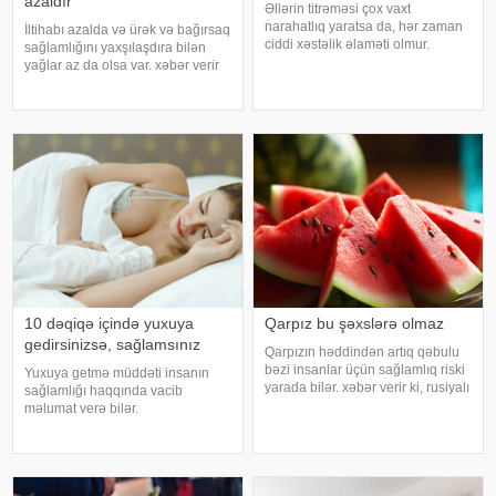
azaldır
Əllərin titrəməsi çox vaxt
narahatlıq yaratsa da, hər zaman
İltihabı azalda və ürək və bağırsaq
ciddi xəstəlik əlaməti olmur.
sağlamlığını yaxşılaşdıra bilən
Mütəxəssislərin sözlərinə görə,
yağlar az da olsa var. xəbər verir
bəzi hallarda bu vəziyyət gündəlik
ki, kətan yağı ənənəvi olaraq
faktorlarla bağlı olur və aradan
işlədici və yara sağalması üçün
qalxa bilər. Fransız mətbuatın
istifadə edilən üyüdülmüş və
preslənmiş kətan toxumlarında
10 dəqiqə içində yuxuya
Qarpız bu şəxslərə olmaz
gedirsinizsə, sağlamsınız
Qarpızın həddindən artıq qəbulu
bəzi insanlar üçün sağlamlıq riski
Yuxuya getmə müddəti insanın
yarada bilər. xəbər verir ki, rusiyalı
sağlamlığı haqqında vacib
diyetoloq Olqa Yamilovanın
məlumat verə bilər.
sözlərinə görə, xüsusilə böyrək və
Mütəxəssislərin fikrincə, ideal vaxt
şəkərli diabet xəstələri bu
10-20 dəqiqədir. xəbər verir ki,
meyvəni ehtiyatla istehla
davranış yönümlü yuxu təbabəti
üzrə mütəxəssis Mişel Drerupun