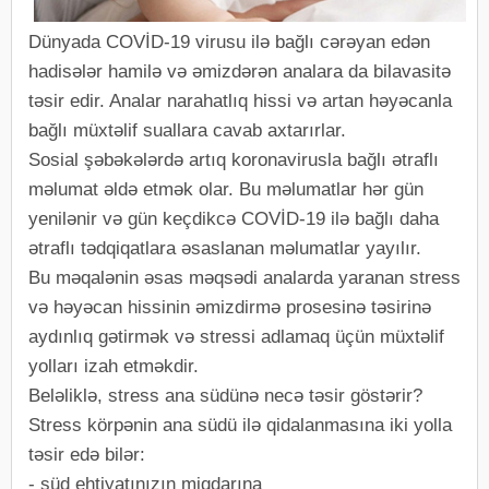
Dünyada COVİD-19 virusu ilə bağlı cərəyan edən
hadisələr hamilə və əmizdərən analara da bilavasitə
təsir edir. Analar narahatlıq hissi və artan həyəcanla
bağlı müxtəlif suallara cavab axtarırlar.
Sosial şəbəkələrdə artıq koronavirusla bağlı ətraflı
məlumat əldə etmək olar. Bu məlumatlar hər gün
yenilənir və gün keçdikcə COVİD-19 ilə bağlı daha
ətraflı tədqiqatlara əsaslanan məlumatlar yayılır.
Bu məqalənin əsas məqsədi analarda yaranan stress
və həyəcan hissinin əmizdirmə prosesinə təsirinə
aydınlıq gətirmək və stressi adlamaq üçün müxtəlif
yolları izah etməkdir.
Beləliklə, stress ana südünə necə təsir göstərir?
Stress körpənin ana südü ilə qidalanmasına iki yolla
təsir edə bilər:
- süd ehtiyatınızın miqdarına