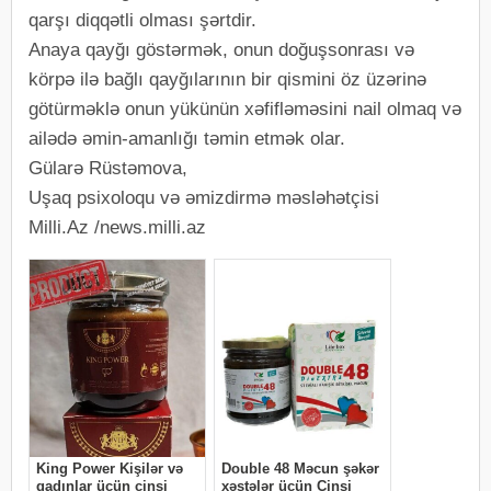
qarşı diqqətli olması şərtdir.
Anaya qayğı göstərmək, onun doğuşsonrası və
körpə ilə bağlı qayğılarının bir qismini öz üzərinə
götürməklə onun yükünün xəfifləməsini nail olmaq və
ailədə əmin-amanlığı təmin etmək olar.
Gülarə Rüstəmova,
Uşaq psixoloqu və əmizdirmə məsləhətçisi
Milli.Az /news.milli.az