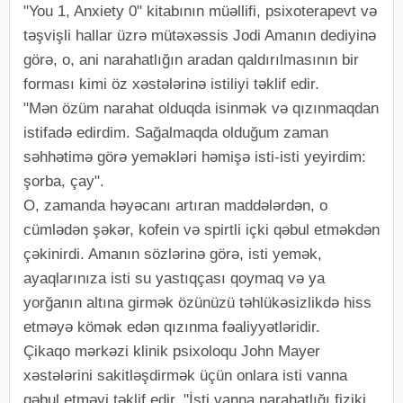
"You 1, Anxiety 0" kitabının müəllifi, psixoterapevt və
təşvişli hallar üzrə mütəxəssis Jodi Amanın dediyinə
görə, o, ani narahatlığın aradan qaldırılmasının bir
forması kimi öz xəstələrinə istiliyi təklif edir.
"Mən özüm narahat olduqda isinmək və qızınmaqdan
istifadə edirdim. Sağalmaqda olduğum zaman
səhhətimə görə yeməkləri həmişə isti-isti yeyirdim:
şorba, çay".
O, zamanda həyəcanı artıran maddələrdən, o
cümlədən şəkər, kofein və spirtli içki qəbul etməkdən
çəkinirdi. Amanın sözlərinə görə, isti yemək,
ayaqlarınıza isti su yastıqçası qoymaq və ya
yorğanın altına girmək özünüzü təhlükəsizlikdə hiss
etməyə kömək edən qızınma fəaliyyətləridir.
Çikaqo mərkəzi klinik psixoloqu John Mayer
xəstələrini sakitləşdirmək üçün onlara isti vanna
qəbul etməyi təklif edir. "İsti vanna narahatlığı fiziki