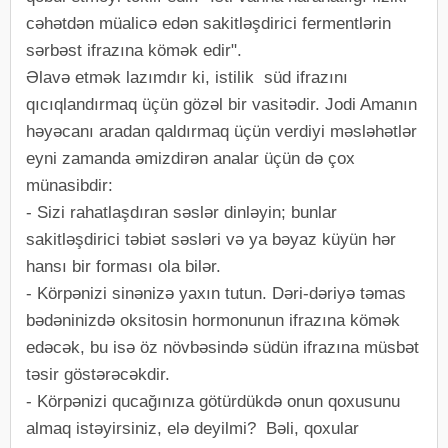
cəhətdən müalicə edən sakitləşdirici fermentlərin
sərbəst ifrazına kömək edir".
Əlavə etmək lazımdır ki, istilik süd ifrazını
qıcıqlandırmaq üçün gözəl bir vasitədir. Jodi Amanın
həyəcanı aradan qaldırmaq üçün verdiyi məsləhətlər
eyni zamanda əmizdirən analar üçün də çox
münasibdir:
- Sizi rahatlaşdıran səslər dinləyin; bunlar
sakitləşdirici təbiət səsləri və ya bəyaz küyün hər
hansı bir forması ola bilər.
- Körpənizi sinənizə yaxın tutun. Dəri-dəriyə təmas
bədəninizdə oksitosin hormonunun ifrazına kömək
edəcək, bu isə öz növbəsində südün ifrazına müsbət
təsir göstərəcəkdir.
- Körpənizi qucağınıza götürdükdə onun qoxusunu
almaq istəyirsiniz, elə deyilmi? Bəli, qoxular