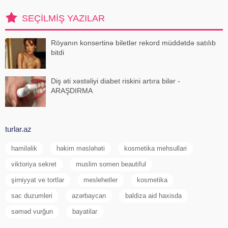
açıq havada çalışanlar daha
diqqətli olmalıdırlar.
SEÇILMIŞ YAZILAR
Günvurmadan qorunma
Röyanın konsertinə biletlər rekord müddətdə satılıb
bitdi
Diş əti xəstəliyi diabet riskini artıra bilər -
ARAŞDIRMA
turlar.az
hamiləlik
həkim məsləhəti
kosmetika mehsullari
viktoriya sekret
muslim somen beautiful
şirniyyat ve tortlar
meslehetler
kosmetika
sac duzumleri
azərbaycan
baldiza aid haxisda
səməd vurğun
bayatilar