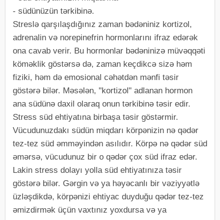
- südünüzün tərkibinə.
Streslə qarşılaşdığınız zaman bədəniniz kortizol,
adrenalin və norepinefrin hormonlarını ifraz edərək
ona cavab verir. Bu hormonlar bədəninizə müvəqqəti
köməklik göstərsə də, zaman keçdikcə sizə həm
fiziki, həm də emosional cəhətdən mənfi təsir
göstərə bilər. Məsələn, "kortizol" adlanan hormon
ana südünə daxil olaraq onun tərkibinə təsir edir.
Stress süd ehtiyatına birbaşa təsir göstərmir.
Vücudunuzdakı südün miqdarı körpənizin nə qədər
tez-tez süd əmməyindən asılıdır. Körpə nə qədər süd
əmərsə, vücudunuz bir o qədər çox süd ifraz edər.
Lakin stress dolayı yolla süd ehtiyatınıza təsir
göstərə bilər. Gərgin və ya həyəcanlı bir vəziyyətlə
üzləşdikdə, körpənizi ehtiyac duyduğu qədər tez-tez
əmizdirmək üçün vaxtınız yoxdursa və ya