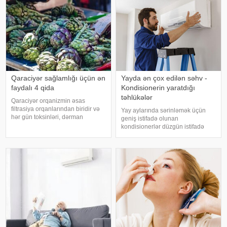
sözlərinə görə
Qaraciyər sağlamlığı üçün ən
Yayda ən çox edilən səhv -
faydalı 4 qida
Kondisionerin yaratdığı
təhlükələr
Qaraciyər orqanizmin əsas
filtrasiya orqanlarından biridir və
Yay aylarında sərinləmək üçün
hər gün toksinləri, dərman
geniş istifadə olunan
qalıqlarını və maddələr
kondisionerlər düzgün istifadə
mübadiləsi nəticəsində yaranan
edilmədikdə müxtəlif sağlamlıq
tullantıları emal edir. "Euroonco"
problemlərinə səbəb ola bilər.
federal ekspert onkologiya
xəbər verir ki, ani temperatur
klinikalar
dəyişiklikləri, quru hava və
baxımsız kondisionerlərd