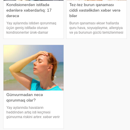
Kondisionerdən istifadə
Tez-tez burun qanaması
edənlərə xəbərdarlıq: 17
ciddi xəstəlikdən xəbər verə
dərəcə
bilər
Yay aylarında istidən qorunmaq
Burun qanaması əksər hallarda
üçün geniş istifadə olunan
quru hava, soyuqdəymə, allergiya
kondisionerlər ürək-damar
və ya burunun güclü təmizlənməsi
xəstəlikləri olan şəxslər üçün ciddi
nəticəsində yaranır və təhlükəli
risk yarada bilər. xəbər verir ki,
olmur. xəbər verir ki, lakin qanama
kardioloqların bildirdiyinə görə,
tez-tez təkrarlanır, çox olursa və
tərli halda qəfil çox soyuq otağ
ya çətin dayanırsa, mütlə
Günvurmadan necə
qorunmaq olar?
Yay aylarında havaların
həddindən artıq isti keçməsi
günvurma riskini artırır. xəbər verir
ki, xüsusilə uşaqlar, yaşlılar,
xroniki xəstəliyi olan şəxslər və