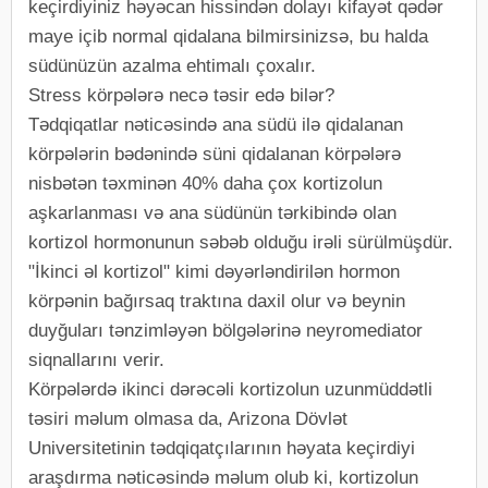
keçirdiyiniz həyəcan hissindən dolayı kifayət qədər
maye içib normal qidalana bilmirsinizsə, bu halda
südünüzün azalma ehtimalı çoxalır.
Stress körpələrə necə təsir edə bilər?
Tədqiqatlar nəticəsində ana südü ilə qidalanan
körpələrin bədənində süni qidalanan körpələrə
nisbətən təxminən 40% daha çox kortizolun
aşkarlanması və ana südünün tərkibində olan
kortizol hormonunun səbəb olduğu irəli sürülmüşdür.
"İkinci əl kortizol" kimi dəyərləndirilən hormon
körpənin bağırsaq traktına daxil olur və beynin
duyğuları tənzimləyən bölgələrinə neyromediator
siqnallarını verir.
Körpələrdə ikinci dərəcəli kortizolun uzunmüddətli
təsiri məlum olmasa da, Arizona Dövlət
Universitetinin tədqiqatçılarının həyata keçirdiyi
araşdırma nəticəsində məlum olub ki, kortizolun