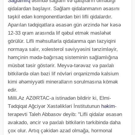
Sağlamlıq
əslində sağlam və qatqıların olmadığı
qidalardan başlayır. Sağlam qidalanmanın əsasını
təşkil edən komponentlərdən biri lifli qidalardır.
Aparılan tədqiqatlara əsasən gün ərzində hər kəsə
12-33 qram arasında lif qəbul etmək məsləhət
görülür. Lifli məhsullarla qidalanma qan təzyiqini
normaya salır, xolesterol səviyyəsini tənzimləyir,
həmçinin mədə-bağırsaq sisteminin sağlamlığına
müsbət təsir göstərir. Meyvə-tərəvəz və paxlalı
bitkilərdə olan bəzi lif növləri orqanizmdə kalsium
kimi əhəmiyyətli mineralların sorulmasına kömək
edir.
Milli.Az AZƏRTAC-a istinadən bildirir ki, Elmi-
Tədqiqat Ağciyər Xəstəlikləri İnstitutunun
həkim
-
terapevti Taleh Abbasov deyib: "Lifli qidalar əsasən
avakado, əncir və paxlalı bitkilərin tərkibində daha
çox olur. Artıq çəkidən azad olmağa, hormonal