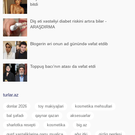
bitdi
Diş əti xəstəliyi diabet riskini artıra bilər -
ARAŞDIRMA
Blogerin əri onun ad günündə vəfat etdib
Toppuş bacı'nın atası da vəfat etdi
turlar.az
donlar 2026
toy makiyajlari
kosmetika mehsullari
bal şəfadı
qaynar qazan
aksesuarlar
sharlotka resepti
kosmetika
big.az
qurd xəstəliklərinə qarşı mualicə
ağır itki
qizliq perdesi