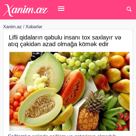
Xanim.az
/
Xəbərlər
Lifli qidaların qəbulu insanı tox saxlayır və
atıq çəkidən azad olmağa kömək edir