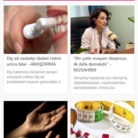
Diş əti xəstəliyi diabet riskini
"Ən çətin məqam diaqnozu
artıra bilər - ARAŞDIRMA
ilk dəfə deməkdir" -
MÜSAHİBƏ
Diş həkiminə müraciət zamanı
müəyyən edilən diş əti
Xərçəng haqqında çox danışırıq.
problemləri insanın gələcəkdə 2-
Statistikalardan, müalicələrdən,
ci tip diabetə tutulma riski barədə
dərmanlardan. Amma bu
də məlumat verə bilər. xəbər verir
xəstəliyin arxasında dayanan
ki, "The Lancet Public
insanlardan, onların
Health" jurnalında dərc olunan v
qorxularından, ümidlərindən,
yanlış bildiklərindən daha az
danışırıq. Elə buna gör