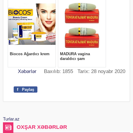
Xəbərlər
Baxılıb: 1855 Tarix: 28 noyabr 2020
f
Paylaş
Turlar.az
OXŞAR XƏBƏRLƏR