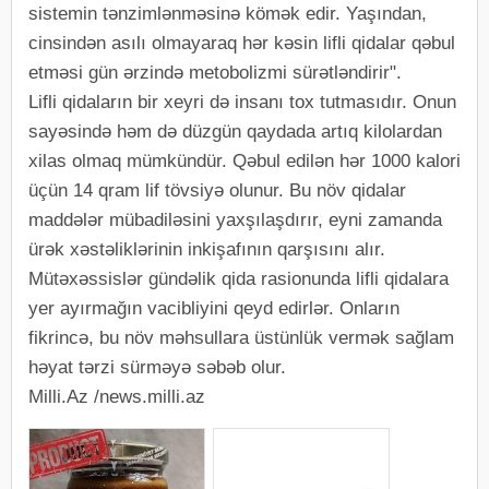
sistemin tənzimlənməsinə kömək edir. Yaşından,
cinsindən asılı olmayaraq hər kəsin lifli qidalar qəbul
etməsi gün ərzində metobolizmi sürətləndirir".
Lifli qidaların bir xeyri də insanı tox tutmasıdır. Onun
sayəsində həm də düzgün qaydada artıq kilolardan
xilas olmaq mümkündür. Qəbul edilən hər 1000 kalori
üçün 14 qram lif tövsiyə olunur. Bu növ qidalar
maddələr mübadiləsini yaxşılaşdırır, eyni zamanda
ürək xəstəliklərinin inkişafının qarşısını alır.
Mütəxəssislər gündəlik qida rasionunda lifli qidalara
yer ayırmağın vacibliyini qeyd edirlər. Onların
fikrincə, bu növ məhsullara üstünlük vermək sağlam
həyat tərzi sürməyə səbəb olur.
Milli.Az /news.milli.az