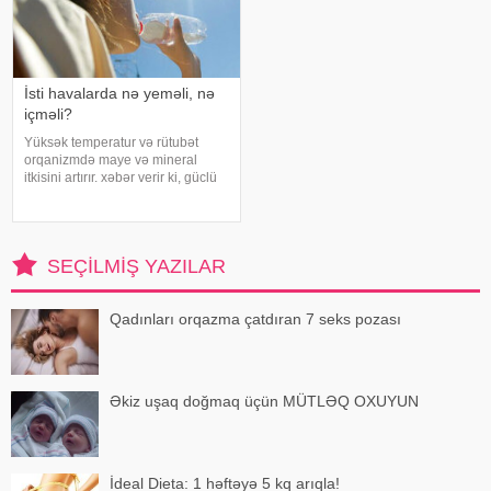
İsti havalarda nə yeməli, nə
içməli?
Yüksək temperatur və rütubət
orqanizmdə maye və mineral
itkisini artırır. xəbər verir ki, güclü
tərləmə nəticəsində yaranan su
və mineral çatışmazlığı huşun
itirilməsinə, başgicəllənmə və
ürəkbulanma kimi hallara səbəb
SEÇILMIŞ YAZILAR
ol
Qadınları orqazma çatdıran 7 seks pozası
Əkiz uşaq doğmaq üçün MÜTLƏQ OXUYUN
İdeal Dieta: 1 həftəyə 5 kq arıqla!