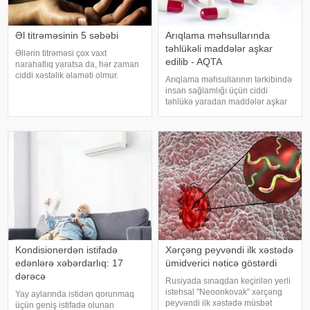
Əl titrəməsinin 5 səbəbi
Arıqlama məhsullarında
təhlükəli maddələr aşkar
Əllərin titrəməsi çox vaxt
edilib - AQTA
narahatlıq yaratsa da, hər zaman
ciddi xəstəlik əlaməti olmur.
Arıqlama məhsullarının tərkibində
Mütəxəssislərin sözlərinə görə,
insan sağlamlığı üçün ciddi
bəzi hallarda bu vəziyyət gündəlik
təhlükə yaradan maddələr aşkar
faktorlarla bağlı olur və aradan
edilib. xəbər verir ki, bunu
qalxa bilər. Fransız mətbuatın
Azərbaycan Respublikasının Qida
Təhlükəsizliyi Agentliyinin (AQTA)
Qida təhlükəsizliyi şöbəsinin
müdir
Kondisionerdən istifadə
Xərçəng peyvəndi ilk xəstədə
edənlərə xəbərdarlıq: 17
ümidverici nəticə göstərdi
dərəcə
Rusiyada sınaqdan keçirilən yerli
istehsal "Neoonkovak" xərçəng
Yay aylarında istidən qorunmaq
peyvəndi ilk xəstədə müsbət
üçün geniş istifadə olunan