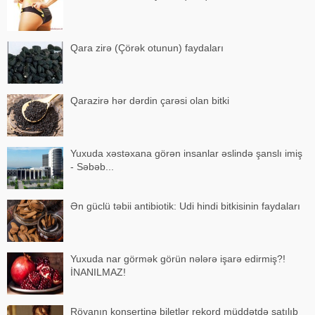
Qara zirə (Çörək otunun) faydaları
Qarazirə hər dərdin çarəsi olan bitki
Yuxuda xəstəxana görən insanlar əslində şanslı imiş
- Səbəb...
Ən güclü təbii antibiotik: Udi hindi bitkisinin faydaları
Yuxuda nar görmək görün nələrə işarə edirmiş?!
İNANILMAZ!
Röyanın konsertinə biletlər rekord müddətdə satılıb