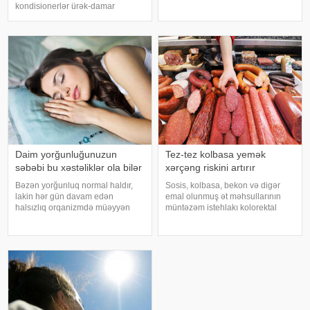
immunoloji reaksiya yaradıb.
kondisionerlər ürək-damar
xəbər verir ki, bu barədə
xəstəlikləri olan şəxslər üçün ciddi
Rusiyanın Milli Elmi-Tədqiqat
risk yarada bilər. xəbər verir ki,
Epidemiologiya və Mikrobiologiya
kardioloqların bildirdiyinə görə,
Mərkəzini
tərli halda qəfil çox soyuq otağ
Daim yorğunluğunuzun
Tez-tez kolbasa yemək
səbəbi bu xəstəliklər ola bilər
xərçəng riskini artırır
Bəzən yorğunluq normal haldır,
Sosis, kolbasa, bekon və digər
lakin hər gün davam edən
emal olunmuş ət məhsullarının
halsızlıq orqanizmdə müəyyən
müntəzəm istehlakı kolorektal
problemlərin əlaməti ola bilər.
(yoğun və düz bağırsaq) xərçəngi
xəbər verir ki, davamlı
riskini artıra bilər. xəbər verir ki, bu
yorğunluğun səbəbləri arasında
barədə Rusiya Səhiyyə
qan azlığı, qalxanabənzər vəz
Nazirliyinin Milli Kliniki
xəstəlikləri, şəkərl
Endokrinologiy