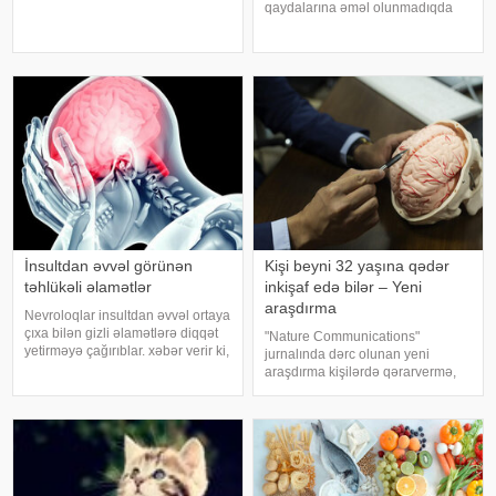
edib. -a istinadən xəbər verir ki,
qaydalarına əməl olunmadıqda
bu barədə o, AİF.ru nəşrinə
müxtəlif infeksiyalara yoluxma
müsahibəsində danışıb.
riski artır. xəbər verir ki, hovuza
Mütəxəssis qeyd edib ki, tünd
girməzdən əvvəl və çıxdıqdan
rəngdə olan üzüm sortlar
sonra duş qəbul etmək, hovuz
kənarınd
İnsultdan əvvəl görünən
Kişi beyni 32 yaşına qədər
təhlükəli əlamətlər
inkişaf edə bilər – Yeni
araşdırma
Nevroloqlar insultdan əvvəl ortaya
çıxa bilən gizli əlamətlərə diqqət
"Nature Communications"
yetirməyə çağırıblar. xəbər verir ki,
jurnalında dərc olunan yeni
insult bəzi hallarda qəfil baş
araşdırma kişilərdə qərarvermə,
vermir və beyin günlər, hətta
impulsların idarə olunması və risk
həftələr əvvəl müəyyən siqnallar
qiymətləndirilməsinə cavabdeh
verə bilər. Lakin b
olan beyin nahiyələrinin orta
hesabla 32 yaşına qədər inkişa