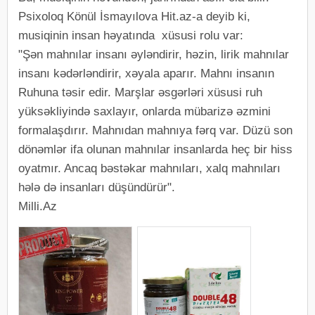
Psixoloq Könül İsmayılova Hit.az-a deyib ki,
musiqinin insan həyatında xüsusi rolu var:
"Şən mahnılar insanı əyləndirir, həzin, lirik mahnılar
insanı kədərləndirir, xəyala aparır. Mahnı insanın
Ruhuna təsir edir. Marşlar əsgərləri xüsusi ruh
yüksəkliyində saxlayır, onlarda mübarizə əzmini
formalaşdırır. Mahnıdan mahnıya fərq var. Düzü son
dönəmlər ifa olunan mahnılar insanlarda heç bir hiss
oyatmır. Ancaq bəstəkar mahnıları, xalq mahnıları
hələ də insanları düşündürür".
Milli.Az