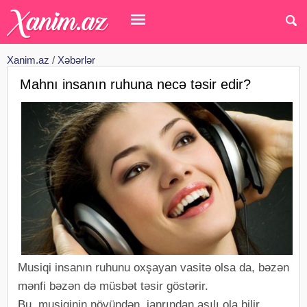
Xanim.az
/
Xəbərlər
Mahnı insanın ruhuna necə təsir edir?
Musiqi insanın ruhunu oxşayan vasitə olsa da, bəzən
mənfi bəzən də müsbət təsir göstərir.
Bu, musiqinin növündən, janrından asılı ola bilir.