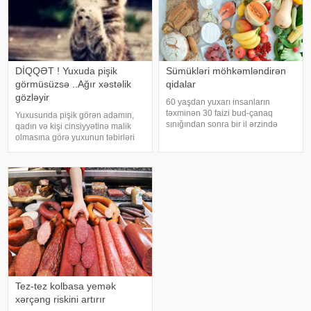
DİQQƏT ! Yuxuda pişik
Sümükləri möhkəmləndirən
görmüsüzsə ..Ağır xəstəlik
qidalar
gözləyir
60 yaşdan yuxarı insanların
təxminən 30 faizi bud-çanaq
Yuxusunda pişik görən adamın,
sınığından sonra bir il ərzində
qadın və kişi cinsiyyətinə malik
həyatını itirir. xəbər verir ki, bu
olmasına görə yuxunun təbirləri
səbəbdən sümüklərin
dəyişir. Əgər bu yuxunu görən
möhkəmliyini qorumaq və sınıq
adam bir kişisə, bu kişinin normal
riskini azaltmaq üçün kalsium, D
həyatında diqqətsiz bir şəxsiyyətə
vitamini, zülal
sahib olduğu, ətrafındak
Tez-tez kolbasa yemək
xərçəng riskini artırır