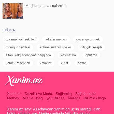
Məşhur aktrisa saxlanıldı
turlar.az
toy makiyaji sekilleri
adlarin menasi
gozel gorunmek
moruğun faydasi
ehtiraslandiran sozler
bilinçik resepti
sifahi xalq edebiyyati haqqinda
kosmetika
öpüşme
yemek reseptleri
xeyanet
cinsi
heyati
Xəbərlər
Gözəllik və Moda
Sağlamlıq
Sağlam qida
Mətbəx
Ailə və Uşaq
Şou Biznes
Maraqlı
Bizimlə Əlaqə
Xanım.az saytı Azərbaycan xanımları üçün maraqlı olan
bütün xəbərlər var. Qadin saytinda Gözəllik sirrləri ,