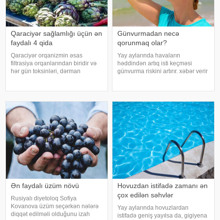
Qaraciyər sağlamlığı üçün ən
Günvurmadan necə
faydalı 4 qida
qorunmaq olar?
Qaraciyər orqanizmin əsas
Yay aylarında havaların
filtrasiya orqanlarından biridir və
həddindən artıq isti keçməsi
hər gün toksinləri, dərman
günvurma riskini artırır. xəbər verir
qalıqlarını və maddələr
ki, xüsusilə uşaqlar, yaşlılar,
mübadiləsi nəticəsində yaranan
xroniki xəstəliyi olan şəxslər və
tullantıları emal edir. "Euroonco"
açıq havada çalışanlar daha
federal ekspert onkologiya
diqqətli olmalıdırlar.
klinikalar
Günvurmadan qorunma
Ən faydalı üzüm növü
Hovuzdan istifadə zamanı ən
çox edilən səhvlər
Rusiyalı diyetoloq Sofiya
Kovanova üzüm seçərkən nələrə
Yay aylarında hovuzlardan
diqqət edilməli olduğunu izah
istifadə geniş yayılsa da, gigiyena