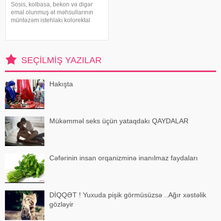
Sosis, kolbasa, bekon və digər
emal olunmuş ət məhsullarının
müntəzəm istehlakı kolorektal
(yoğun və düz bağırsaq) xərçəngi
riskini artıra bilər. xəbər verir ki, bu
barədə Rusiya Səhiyyə
Nazirliyinin Milli Kliniki
SEÇILMIŞ YAZILAR
Endokrinologiy
Hakışta
Mükəmməl seks üçün yataqdakı QAYDALAR
Cəfərinin insan orqanizminə inanılmaz faydaları
DİQQƏT ! Yuxuda pişik görmüsüzsə ..Ağır xəstəlik
gözləyir