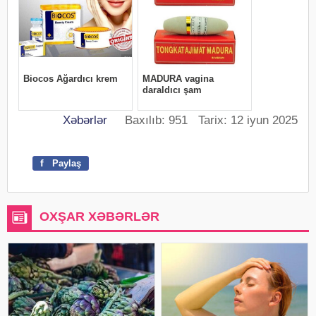
Xəbərlər
Baxılıb: 951 Tarix: 12 iyun 2025
f
Paylaş
OXŞAR XƏBƏRLƏR