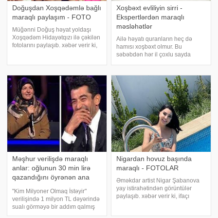
Doğuşdan Xoşqədəmlə bağlı
Xoşbəxt evliliyin sirri -
maraqlı paylaşım - FOTO
Ekspertlərdən maraqlı
məsləhətlər
Müğənni Doğuş həyat yoldaşı
Xoşqədəm Hidayətqızı ilə çəkilən
Ailə həyatı quranların heç də
fotolarını paylaşıb. xəbər verir ki,
hamısı xoşbəxt olmur. Bu
müğənni, həyat yoldaşı ilə rəqs
səbəbdən hər il çoxlu sayda
edərkən çəkilən fotolarını sosial
nikah pozulur, boşananlar
media hesabında
özlərinə yeni tərəfdaş axtarır. .
paylaşaraq "Hürrəmim", - dey
Bəs nə etmək olar ki, nikahlar
pozulmasın, ailə həyatı sıxıcı
keçməsin, cütlüklə
Məşhur verilişdə maraqlı
Nigardan hovuz başında
anlar: oğlunun 30 min lirə
maraqlı - FOTOLAR
qazandığını öyrənən ana
Əməkdar artist Nigar Şabanova
şok oldu
yay istirahətindən görüntülər
"Kim Milyoner Olmaq İstəyir"
paylaşıb. xəbər verir ki, ifaçı
verilişində 1 milyon TL dəyərində
Qəbələdə istirahət
sualı görməyə bir addım qalmış
mərkəzlərindən birində çəkilmiş
iştirakçı səhv cavab verərək