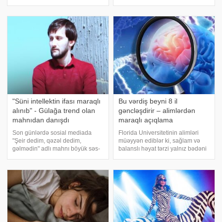
Svetlana Burnatskayanın
bildirirlər ki, müntəzəm gülmək
sözlərinə görə, qış aylarında çay,
ürəyin fəaliyyətini dəstəkləyir və
kakao və bulyon kimi isti içkilər
ürək-damar xəstəlikləri riskinin
faydal
azalmasın
"Süni intellektin ifası maraqlı
Bu vərdiş beyni 8 il
alınıb" - Gülağa trend olan
gəncləşdirir – alimlərdən
mahnıdan danışdı
maraqlı açıqlama
Son günlərdə sosial mediada
Florida Universitetinin alimləri
"Şeir dedim, qəzəl dedim,
müəyyən ediblər ki, sağlam və
gəlmədin" adlı mahnı böyük səs-
balanslı həyat tərzi yalnız bədəni
səda doğurub. Daha sonra
deyil, beyni də gəncləşdirə bilər.
sözügedən ifanın süni intellektlə
xəbər verir ki, araşdırmanın
hazırlandığı məlum olub. 8 il öncə
nəticələri "Brain
Gülağa Ağayev və Balabəy
Communications" jurnalında dər
Ağayevi