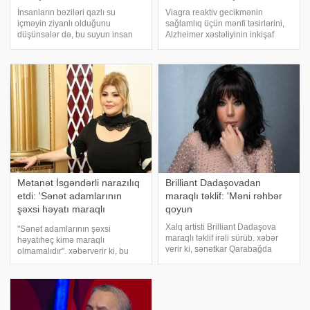
İnsanların bəziləri qazlı su
Viagra reaktiv gecikmənin
içməyin ziyanlı olduğunu
sağlamlıq üçün mənfi təsirlərini,
düşünsələr də, bu suyun insan
Alzheimer xəstəliyinin inkişaf
orqnizminə faydaları çoxdur. -a
riskini azalda və ağciyər
istinadən xəbər verir ki, bu
hipertenziyasını yaxşılaşdıra
barədə Oxford Universitetinin
bilər. . -a istinadən xəbər verir ki,
alimləri araşdırma aparıblar.
bu barədə "Daily Mail" Vaşinqto
Araşdırmada qey
Mətanət İsgəndərli narazılıq
Brilliant Dadaşovadan
etdi: 'Sənət adamlarının
maraqlı təklif: 'Məni rəhbər
şəxsi həyatı maraqlı
qoyun
olmamalıdır
Xalq artisti Brilliant Dadaşova
"Sənət adamlarının şəxsi
maraqlı təklif irəli sürüb. xəbər
həyatıheç kimə maraqlı
verir ki, sənətkar Qarabağda
olmamalıdır". xəbərverir ki, bu
telekanal açılmasını, özünün də
sözləri Əməkdar artist Mətanət
ora rəhbər təyin olunmasını
İsgəndərli MTV Azərbaycanda
istədiyini bildirib. "Çox istərdim ki,
qonaq olduğu zaman deyib.
Qarabağda bir kanal açılsı
"Qum saatı"
verilişindəaçıqlamalar verə