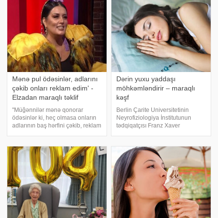
Mənə pul ödəsinlər, adlarını
Dərin yuxu yaddaşı
çəkib onları reklam edim' -
möhkəmləndirir – maraqlı
Elzadan maraqlı təklif
kəşf
"Müğənnilər mənə qonorar
Berlin Çarite Universitetinin
ödəsinlər ki, heç olmasa onların
Neyrofiziologiya İnstitutunun
adlarının baş hərfini çəkib, reklam
tədqiqatçısı Franz Xaver
edim". xəbər verir ki, bu sözləri
Mittermeier, Nature
Əməkdar artist Elza Seyidcahan
Communications jurnalında dərc
deyib. O, məbləğ açıqlamasa da
olunan araşdırmasında
ödənişlə şərh bildirmə
araşdırmada dərin yuxunun
yaddaşın möhkəmlənməsinə
kömək etdiyin