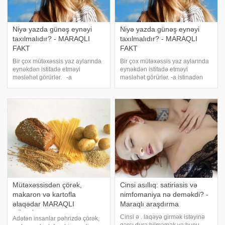
Niyə yazda günəş eynəyi
Niyə yazda günəş eynəyi
taxılmalıdır? - MARAQLI
taxılmalıdır? - MARAQLI
FAKT
FAKT
Bir çox mütəxəssis yaz aylarında
Bir çox mütəxəssis yaz aylarında
eynəkdən istifadə etməyi
eynəkdən istifadə etməyi
məsləhət görürlər. -a
məsləhət görürlər. -a istinadən
istinadən xəbər verir ki, yazda
bildirir ki, yazda günəş işığı
günəş işığı gözlərə daha çox
gözlərə daha çox zərər verir.
zərər verir. Günəş eynəkləri
Günəş eynəkləri gözlərinizi
gözlərinizi zərərli ultrabənövşəyi
zərərli ultrabənövşəyi şüalardan
şüalardan qorumaqd
qorumaqd
Mütəxəssisdən çörək,
Cinsi asıllıq: satiriasis və
makaron və kartofla
nimfomaniya nə deməkdi? -
əlaqədar MARAQLI
Maraqlı araşdırma
TÖVSİYƏ
Cinsi ə . laqəyə girmək istəyinə
Adətən insanlar pəhrizdə çörək,