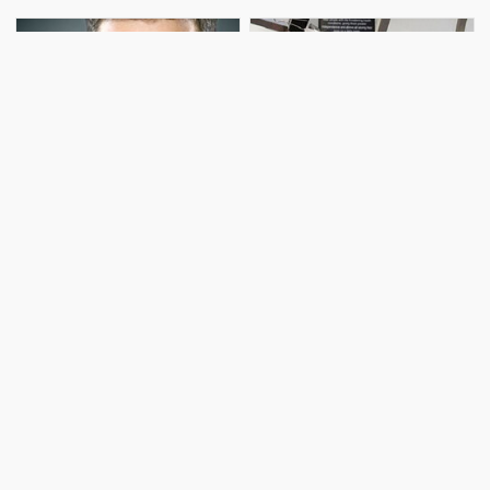
fotolarını paylaşıb. Görüntülər
yarışdan kənarlaşdırılıb. Türkiyə
sosial şəbəkədə maraqla
mediasına istinadən xəbər verir
qarşılanıb. Həmin fotolar
ki, oğlunun 30 min lir
Üzündə tük çıxmayan
Heyvanlar xəstəliklərin
kişilərlə bağlı maraqlı
diaqnozlarını qoyur! Çox
araşdırma: pivə də
maraqlı faktlar
içməsinlər
Kaliforniya və Ayova
Bəzi kişilər var ki üzündə
Universitetlərində (ABŞ) çalışan
ümumiyyətlə tük çıxmır. Rusiyalı
alimlər yaxınlarda göyərçinlərin
mütəxəssis, trixoloq Olqa
iştirakı ilə maraqlı eksperiment
Saperova bunun səbəbləri
aparırdılar. Məlum oldu ki,
barədə araşdırma aparıb.
göyərçinlər şəkilləri yadında
Mütəxəssisin sözlərinə görə
saxlamaq və ayırmaq qabiliyyətə
kişilərdə tükün olmamasının bir
malikdir. Quşla
neçə səbəbi ola bilər. Onlarda