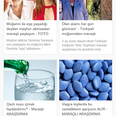
Müğənni ilə eşq yaşadığı
Ölən atamı hər gün
deyilən məşhur aktrisadan
görürəm' - Türkiyəli
maraqlı paylaşım - FOTO
müğənnidən maraqlı
açıqlama
Məşhur aktrisa Serenay Sarıkaya
4 ay əvvəl atasını itirən Türkiyəli
son paylaşımı ilə müğənni Mert
müğənni Yeliz Yeşilmen maraqlı
Demirle "eşq" iddialarını
açıqlaması ilə gündəm olub. .
gücləndirən daha bir addım atıb.
xəbər verir ki, o, astral səyahət
Türkiyə mediasına istinadən
edərək hər gün vəfat edən
xəbər verir ki, aktrisa Mert
atasının yanına getdiyini bildirib.
Dəmirin sosial media hesabında
"Atamı astral səyahətl
paylaşdığ
Qazlı suyu içmək
Viagra kişilərdə bu
faydalıdırmı? - Maraqlı
xəstəliklərin qarşısını ALIR -
ARAŞDIRMA
MARAQLI ARAŞDIRMA