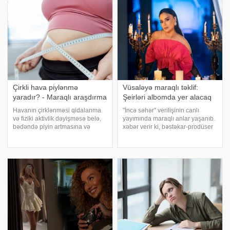
meyvə kimi yediyi əncirin əslində
ki, aktrisa evliliyin müqailə ilə
necə formalaşdığını bilirdinizmi?.
olmasını və hər üç ildə avtomati
xəbə
Çirkli hava piylənmə
Vüsaləyə maraqlı təklif:
yaradır? - Maraqlı araşdırma
Şeirləri albomda yer alacaq
Havanın çirklənməsi qidalanma
"İncə səhər" verilişinin canlı
və fiziki aktivlik dəyişməsə belə,
yayımında maraqlı anlar yaşanıb.
bədəndə piyin artmasına və
xəbər verir ki, bəstəkar-prodüser
əzələ kütləsinin azalmasına
Hacı Nazim Məmmədov aparıcıya
səbəb ola bilər. xəbər verir ki,
gözlənilməz təklif edib. O, Vüsalə
Balear Adaları Sağlamlıq
Əlizadənin qələmə aldığı şeirləri
Araşdırmaları İnstitutunun alimləri
qiraətçi Xəzə
İspaniyad