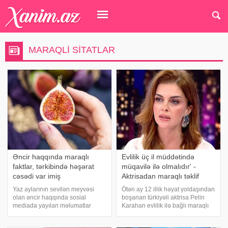
MARAQLI SITATLAR
Əncir haqqında maraqlı
Evlilik üç il müddətində
faktlar, tərkibində həşərat
müqavilə ilə olmalıdır' -
cəsədi var imiş
Aktrisadan maraqlı təklif
Yaz aylarının sevilən meyvəsi
Ötən ay 12 illik həyat yoldaşından
olan əncir haqqında sosial
boşanan türkiyəli aktrisa Pelin
mediada yayılan məlumatlar
Karahan evlilik ilə bağlı maraqlı
yenidən müzakirə mövzusuna
təklif irəli sürüb. Türkiyə
çevrilib. Bir çox insanın sadə bir
mətbuatına istinadən xəbər verir