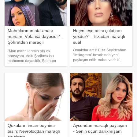
Mahnılarımın ata-anası
Heçmi eşq acısı çəkdirən
mənəm, Vəfa isə dayəsidir' -
yoxdur?' - Elzadan maraqlı
Şöhrətdən maraqlı
sual
bənzətmə
Əməkdar artist Elza Seyidcahan
"Mən mahnılarımın ata və
"instagram" hesabında yeni
anasıyam. Vəfa Şərifova isə
paylaşım edib. xəbər verir ki,
mahnımın dayəsidir. Şəbnəm
sosial media hesabında
məndən yox, Vəfadan icazə alıb".
görüntülərini paylaşan sənətçi
xəbər verir ki, bu sözləri müğənni
yazdığı misralar diqqət çəkib.
Şöhrət Məmmədov mahnısını
"Qəribə deyilmi? İnsan hər zama
oxuyan və ondan icazə almayan
Şəbnə
Qoxuların insan beyninə
Aysundan maraqlı paylaşım
təsiri: Nevroloqdan maraqlı
- Sənin üçün darıxmışam