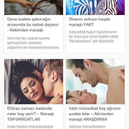
Gecə tualetə qalxmağın
Divanın zebrası haqda
arxasında bu səbəb dayanır
maraqlı FAKT
- Həkimdən maraqlı
Xalq artisti Aygün Kazımovanın
açıqlama
bir neçə gün əvvəl təqdim etdiyi
Gecə tez-tez oyanıb tualetə
"Abrakadabra" adlı klipindəki
getməyinizin səbəbini
zebra maketi hər birinizin
yaşlanma ilə əlaqələndirirsinizsə,
yadındadır. . starmagazine.aza
bu sizi təəccübləndirə bilər. ABŞ-
istinadən xəbər verir ki, estrada
lı həkim Dr. Mark Burhenne-yə
ulduzun zebrası ilə bağl
görə, bu vəziyyət çox vaxt
nəfəsalma problemləri ilə
bağlıdır. xəbər veri
Ehtiras zamanı bədəndə
İntim münasibət baş ağrısını
nələr baş verir? – Maraqlı
azalda bilər – Alimlərdən
TƏFƏRRÜATLAR
maraqlı ARAŞDIRMA
İnsan bədəni ehtiraslandıqda
Seksual münasibətlərin