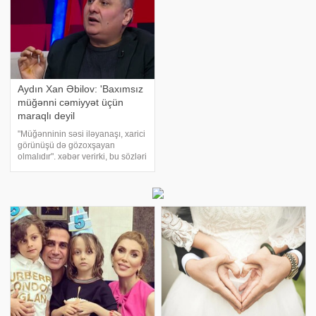
Aydın Xan Əbilov: 'Baxımsız
müğənni cəmiyyət üçün
maraqlı deyil
"Müğənninin səsi iləyanaşı, xarici
görünüşü də gözoxşayan
olmalıdır". xəbər verirki, bu sözləri
"ARB" televiziyasında, "Elgizlə
izlə" verilişində qonaq olan
yazıçı,kulturoloq Aydın Xan Əbilo