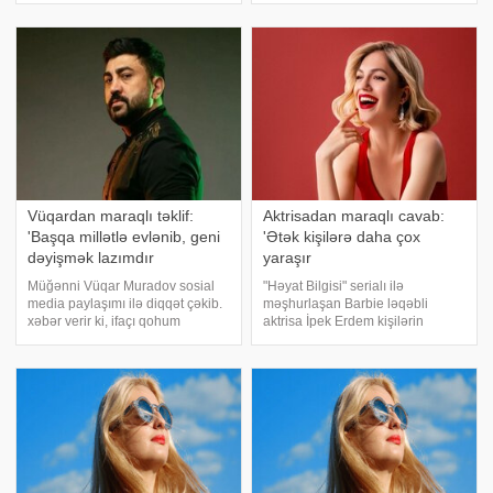
olacaq və yaxşı məhsul verəcək. .
səbəbdən ölüm riski azalır.
Aqronom Anastasiya Kovrijnıx
unikal-a istinadən xəbər verir
pomidorlar
ki, araşdırmanın nəticələri "JAMA
Psychiatry"
Vüqardan maraqlı təklif:
Aktrisadan maraqlı cavab:
'Başqa millətlə evlənib, geni
'Ətək kişilərə daha çox
dəyişmək lazımdır
yaraşır
Müğənni Vüqar Muradov sosial
"Həyat Bilgisi" serialı ilə
media paylaşımı ilə diqqət çəkib.
məşhurlaşan Barbie ləqəbli
xəbər verir ki, ifaçı qohum
aktrisa İpek Erdem kişilərin
evliliklərindən, onların
plastik əməliyyat etdirməsi ilə
fəsadlarından danışıb. Gələcək
bağlı diqqətçəkən çıxış edib.
nəslin balaca boy, xəstə və
xəbər verir ki, uzun zamandır
yaraşıqsız böyüdüyünü deyən
ekranlarda görünməyən aktrisa
sənətçi, əməliyya
jurnalistləri