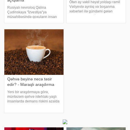
açıqlama
Ötən ay vəkil həyat yoldaşı ramil
Vəliyevlə ayrılıq və boşanma
Rusiyalı nevroloq Qalina
xəbərləri ilə gündəmi gələn
Çudinskaya "İzvestiya"ya
müğənni Aysun İsmayılova yeni
müsahibəsində qoxuların insan
paylaşımı ilə diqqət çəkib. xəbər
həyatında göründüyündən daha
verir ki, sənətçinin sosial şəbəkə
böyük bir rola malik olduğunu
hesabında yayımladığı video
bildirib. xəbər verir ki, onun
izləyicilər
sözlərinə görə, qoxular əhvali-
ruhiyyə, konsentrasiya
Qəhvə beyinə necə təsir
edir? - Maraqlı araşdırma
Yeni bir araşdırmaya görə,
müntəzəm qəhvə istehlakı yaşlı
insanlarda demans riskini azalda
bilər, lakin bu, yalnız şəkərsiz,
kofeinli qəhvəyə aiddir. xəbər
verir ki, qəhvə istehlakı ilə
demans riski arasında əlaqə
Böyük Britaniyad