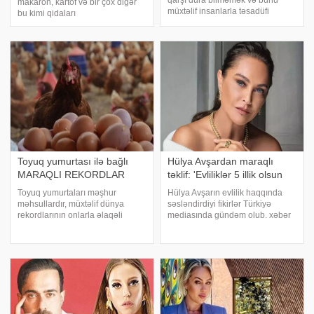
qarşı dura bilməmək və bunu
makaron, kartof və bir çox digər
müxtəlif insanlarla təsadüfi
bu kimi qidaları
şəkildə həyata keçirmək kimi
məhdudlaşdırmağa öyrəşiblər.
təyin olunan bir problemdir. bu
Əslində bu qidalar ziyanlı deyil,
barədə araşdırıb. "Səhər, günorta
onları yemək tərzi səhvdir. -a
və axşam başqa bir qadın/kişi il
istinadən bildirir ki, bu barədə
tanınmış rusiyal
Toyuq yumurtası ilə bağlı
Hülya Avşardan maraqlı
MARAQLI REKORDLAR
təklif: 'Evliliklər 5 illik olsun
Toyuq yumurtaları məşhur
Hülya Avşarın evlilik haqqında
məhsullardır, müxtəlif dünya
səsləndirdiyi fikirlər Türkiyə
rekordlarının onlarla əlaqəli
mediasında gündəm olub. xəbər
olması təəccüblü deyil. -a
verir ki, o, evlilikdən öncə
istinadən xəbər verir ki, onların
insanların bir-birilərini tanıması
bir çoxu haqqında maraqlı
üçün maraqlı təklif irəli sürüb.
məlumatlar var. Ən böyük. Hər
Avşar "Evliliklər 5 illik müqavil
kəs bilir ki, toyu