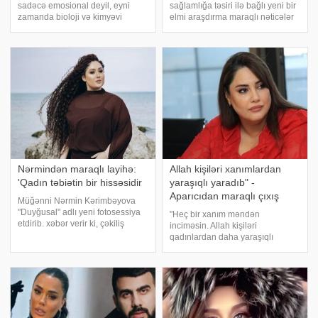
sadəcə emosional deyil, eyni
sağlamlığa təsiri ilə bağlı yeni bir
zamanda bioloji və kimyəvi
elmi araşdırma maraqlı nəticələr
dəyişikliklər də baş verir. Bu
ortaya qoyub. Araşdırmalara
dəyişikliklər orqanizmin bütün
görə, seks bəzi hallarda baş
sistemlərini əhatə edir. xəbər verir
ağrısının azalmasına və ya
ki, mütəxəssislərin sözlərinə
tamamilə yox olmasına səbəb ola
görə, seksua
bilər. xəbə
Nərmindən maraqlı layihə:
Allah kişiləri xanımlardan
'Qadın təbiətin bir hissəsidir
yaraşıqlı yaradıb" -
Aparıcıdan maraqlı çıxış
Müğənni Nərmin Kərimbəyova
"Duyğusal" adlı yeni fotosessiya
"Heç bir xanım məndən
etdirib. xəbər verir ki, çəkiliş
inciməsin. Allah kişiləri
Mərdəkan qəsəbəsində dəniz
qadınlardan daha yaraşıqlı
kənarında baş tutub. Gənc
yaradıb". xəbər verir ki, bunu
istedad Seva Djafarova
"Xəzər TV"də yayımlanan "Xəbər
tərəfindən həyata keçirilən
ertəsi" verilişinin aparıcısı Aytən
çəkilişdə ifaçı
Səfərova deyib. Aparıc