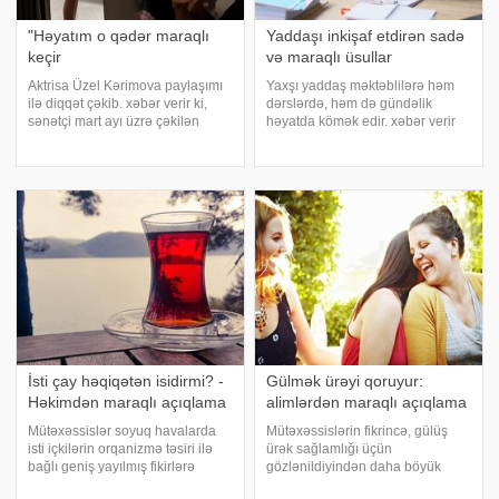
"Həyatım o qədər maraqlı
Yaddaşı inkişaf etdirən sadə
keçir
və maraqlı üsullar
Aktrisa Üzel Kərimova paylaşımı
Yaxşı yaddaş məktəblilərə həm
ilə diqqət çəkib. xəbər verir ki,
dərslərdə, həm də gündəlik
sənətçi mart ayı üzrə çəkilən
həyatda kömək edir. xəbər verir
fotolarını paylaşaraq bunları
ki, pedaqoq Vasili Kovalyovun
yazıb:. "Mart. Həyatım o qədər
sözlərinə görə, yaddaşı inkişaf
maraqlı keçir, bilmirəm, nəyi necə
etdirmək üçün məşqlər
harada paylaşım. Yaşama
müntəzəm olaraq, gündə ən azı
5-10 dəqiqə yerin
İsti çay həqiqətən isidirmi? -
Gülmək ürəyi qoruyur:
Həkimdən maraqlı açıqlama
alimlərdən maraqlı açıqlama
Mütəxəssislər soyuq havalarda
Mütəxəssislərin fikrincə, gülüş
isti içkilərin orqanizmə təsiri ilə
ürək sağlamlığı üçün
bağlı geniş yayılmış fikirlərə
gözlənildiyindən daha böyük
aydınlıq gətiriblər. Terapevt
əhəmiyyət daşıyır. Kardioloqlar