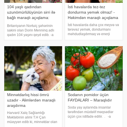
104 yaşlı qadından
İsti havalarda tez-tez
uzunömürlülüyünün sirri ilə
dondurma yemək olmaz! -
bağlı maraqlı açıqlama:
Həkimdən maraqlı açıqlama
"Şərab və cin
İsti havalarda daha çox meyvə və
Britaniyanın Nortuiç şəhərinin
tərəvəz yemək, dondurmanı
sakini olan Dorin Menninq adlı
məhdudlaşdırmaq və enerji
qadın 104 yaşını qeyd edib. -a
içkilərindən imtina etmək lazımdır.
istinadən bildirir ki, Dorin
-a istinadən xəbər verir ki, bunu
Menninq gəncliyində tikiş ustası
" "ya həkim Olqa Malinovskaya
olaraq çalışıb. Dörd nəvəsi və üç
deyib. "İsti havalard
nəticəsi olan qadın hazırda
qocala
Minnətdarlıq hissi ömrü
Sodanın pomidor üçün
uzadır - Alimlərdən maraqlı
FAYDALARI – Maraqlıdır
araşdırma
Soda yay aylarında insanlar
tərəfindən müxtəlif məqsədlər
Harvard Xalq Sağlamlığı
üçün çox istifadə edilir. . -a
Məktəbinin alimi T.H Çan
istinadən sodadan düzgün
müəyyən edib ki, minnətdar olan
istifadə edilsə, tərəvəzlər sağlam
yaşlı yetkinlərin hər hansı bir