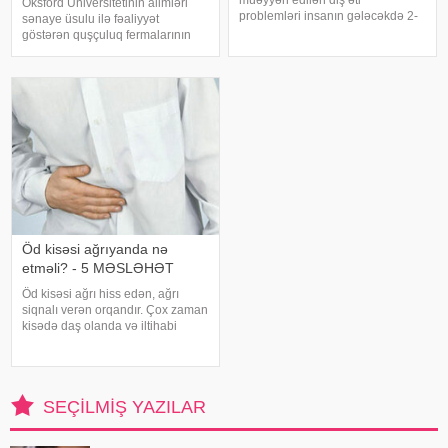
müəyyən edilən diş əti
Oksford Universitetinin alimləri
problemləri insanın gələcəkdə 2-
sənaye üsulu ilə fəaliyyət
ci tip diabetə tutulma riski barədə
göstərən quşçuluq fermalarının
də məlumat verə bilər. xəbər verir
təhlükəli bakteriyaların yayılması
ki, "The Lancet Public
baxımından ciddi risk daşıya
Health" jurnalında dərc olunan v
biləcəyini bildiriblər. xəbər verir ki,
araşdırma zamanı son 45 i
Öd kisəsi ağrıyanda nə
etməli? - 5 MƏSLƏHƏT
Öd kisəsi ağrı hiss edən, ağrı
siqnalı verən orqandır. Çox zaman
kisədə daş olanda və iltihabi
xəstəliklərdə ağrıyır. Kəskin
pristuplarda ilk işiniz təcili yardım
çağırıb, xəstəxanaya çatmaqdır,
bu zaman hətta ağrıkəsic
SEÇILMIŞ YAZILAR