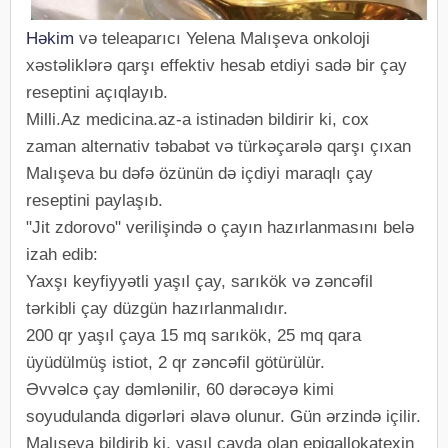
Həkim
və teleaparıcı Yelena Malışeva onkoloji
xəstəliklərə qarşı effektiv hesab etdiyi sadə bir çay
reseptini açıqlayıb.
Milli.Az medicina.az-a istinadən bildirir ki, cox
zaman alternativ təbabət və türkəçarələ qarşı çıxan
Malışeva bu dəfə özünün də içdiyi maraqlı çay
reseptini paylaşıb.
"Jit zdorovo" verilişində o çayın hazırlanmasını belə
izah edib:
Yaxşı keyfiyyətli yaşıl çay, sarıkök və zəncəfil
tərkibli çay düzgün hazırlanmalıdır.
200 qr yaşıl çaya 15 mq sarıkök, 25 mq qara
üyüdülmüş istiot, 2 qr zəncəfil götürülür.
Əvvəlcə çay dəmlənilir, 60 dərəcəyə kimi
soyudulanda digərləri əlavə olunur. Gün ərzində içilir.
Malışeva bildirib ki, yaşıl çayda olan epiqallokatexin