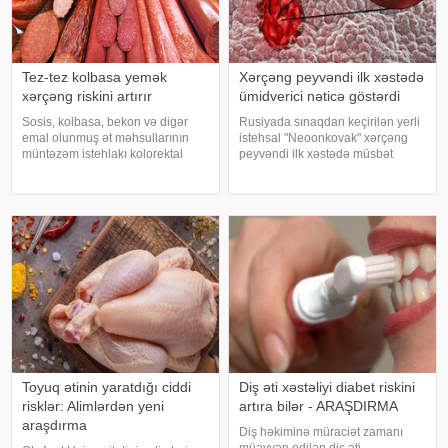
Tez-tez kolbasa yemək
Xərçəng peyvəndi ilk xəstədə
xərçəng riskini artırır
ümidverici nəticə göstərdi
Sosis, kolbasa, bekon və digər
Rusiyada sınaqdan keçirilən yerli
emal olunmuş ət məhsullarının
istehsal "Neoonkovak" xərçəng
müntəzəm istehlakı kolorektal
peyvəndi ilk xəstədə müsbət
(yoğun və düz bağırsaq) xərçəngi
immunoloji reaksiya yaradıb.
riskini artıra bilər. xəbər verir ki, bu
xəbər verir ki, bu barədə
barədə Rusiya Səhiyyə
Rusiyanın Milli Elmi-Tədqiqat
Nazirliyinin Milli Kliniki
Epidemiologiya və Mikrobiologiya
Endokrinologiy
Mərkəzini
Toyuq ətinin yaratdığı ciddi
Diş əti xəstəliyi diabet riskini
risklər: Alimlərdən yeni
artıra bilər - ARAŞDIRMA
araşdırma
Diş həkiminə müraciət zamanı