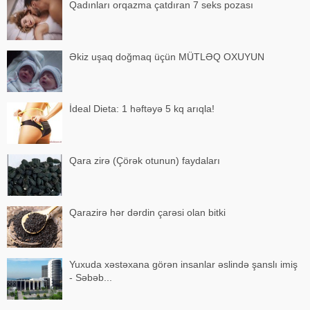
Qadınları orqazma çatdıran 7 seks pozası
Əkiz uşaq doğmaq üçün MÜTLƏQ OXUYUN
İdeal Dieta: 1 həftəyə 5 kq arıqla!
Qara zirə (Çörək otunun) faydaları
Qarazirə hər dərdin çarəsi olan bitki
Yuxuda xəstəxana görən insanlar əslində şanslı imiş
- Səbəb...