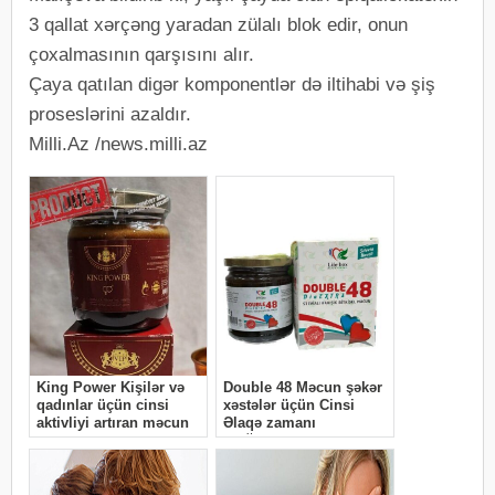
3 qallat xərçəng yaradan zülalı blok edir, onun
çoxalmasının qarşısını alır.
Çaya qatılan digər komponentlər də iltihabi və şiş
proseslərini azaldır.
Milli.Az /news.milli.az