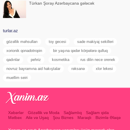
Türkan Şoray Azərbaycana gələcək
turlar.az
gözəllik məhsulları
toy gecesi
sade makiyaj sekilleri
xorionik qonadotropin
bir yaşına qədər körpələrə qulluq
qadınlar
pehriz
kosmetika
rus dilin nece orenek
novruz bayramına aid hakıştalar
rəksanə
xlor lekesi
muellim seiri
Xəbərlər
Gözəllik və Moda
Sağlamlıq
Sağlam qida
Mətbəx
Ailə və Uşaq
Şou Biznes
Maraqlı
Bizimlə Əlaqə