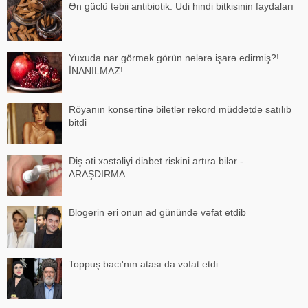
Ən güclü təbii antibiotik: Udi hindi bitkisinin faydaları
Yuxuda nar görmək görün nələrə işarə edirmiş?!
İNANILMAZ!
Röyanın konsertinə biletlər rekord müddətdə satılıb
bitdi
Diş əti xəstəliyi diabet riskini artıra bilər -
ARAŞDIRMA
Blogerin əri onun ad günündə vəfat etdib
Toppuş bacı'nın atası da vəfat etdi