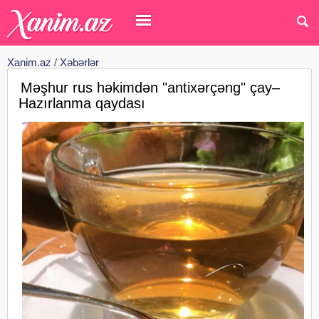
Xanim.az
/
Xəbərlər
Məşhur rus həkimdən "antixərçəng" çay–
Hazırlanma qaydası