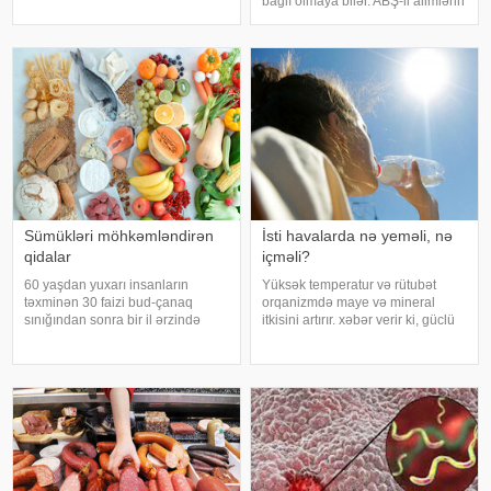
bağlı olmaya bilər. ABŞ-li alimlərin
xroniki xəstəliyi olan şəxslər və
yeni araşdırması göstərib ki,
açıq havada çalışanlar daha
bağırsaq mikrobiomundakı bəzi
diqqətli olmalıdırlar.
bakteriyalar hələ ana bətnində
Günvurmadan qorunma
olarkən körpənin inkişafın
Sümükləri möhkəmləndirən
İsti havalarda nə yeməli, nə
qidalar
içməli?
60 yaşdan yuxarı insanların
Yüksək temperatur və rütubət
təxminən 30 faizi bud-çanaq
orqanizmdə maye və mineral
sınığından sonra bir il ərzində
itkisini artırır. xəbər verir ki, güclü
həyatını itirir. xəbər verir ki, bu
tərləmə nəticəsində yaranan su
səbəbdən sümüklərin
və mineral çatışmazlığı huşun
möhkəmliyini qorumaq və sınıq
itirilməsinə, başgicəllənmə və
riskini azaltmaq üçün kalsium, D
ürəkbulanma kimi hallara səbəb
vitamini, zülal
ol