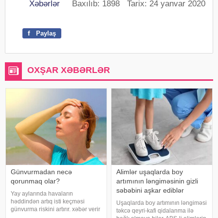
Xəbərlər
Baxılıb: 1898 Tarix: 24 yanvar 2020
f
Paylaş
OXŞAR XƏBƏRLƏR
Günvurmadan necə
Alimlər uşaqlarda boy
qorunmaq olar?
artımının ləngiməsinin gizli
səbəbini aşkar ediblər
Yay aylarında havaların
həddindən artıq isti keçməsi
Uşaqlarda boy artımının ləngiməsi
günvurma riskini artırır. xəbər verir
təkcə qeyri-kafi qidalanma ilə
ki, xüsusilə uşaqlar, yaşlılar,