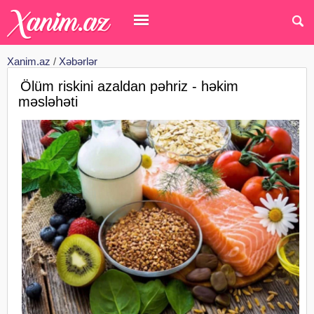
Xanim.az
/
Xəbərlər
Ölüm riskini azaldan pəhriz - həkim
məsləhəti