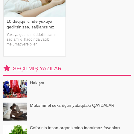
10 dəqiqə içində yuxuya
gedirsinizsə, sağlamsınız
Yuxuya getmə müddəti insanın
sağlamlığı haqqında vacib
məlumat verə bilər.
Mütəxəssislərin fikrincə, ideal vaxt
10-20 dəqiqədir. xəbər verir ki,
davranış yönümlü yuxu təbabəti
üzrə mütəxəssis Mişel Drerupun
SEÇILMIŞ YAZILAR
sözlərinə görə
Hakışta
Mükəmməl seks üçün yataqdakı QAYDALAR
Cəfərinin insan orqanizminə inanılmaz faydaları