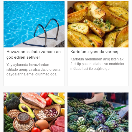
Hovuzdan istifadə zamanı ən
Kartofun ziyanı da varmış
çox edilən səhvlər
Kartofun həddindən artıq istehlakı
2-ci tip şəkərli diabet və maddələr
Yay aylarında hovuzlardan
mübadiləsi ilə bağlı digər
istifadə geniş yayılsa da, gigiyena
pozğunluqların yaranma riskini
qaydalarına əməl olunmadıqda
artıra bilər. Bu nəticəyə kartofun
müxtəlif infeksiyalara yoluxma
sağlamlığa təsirini araşdıran
riski artır. xəbər verir ki, hovuza
yapon alimləri gəliblər. -
girməzdən əvvəl və çıxdıqdan
sonra duş qəbul etmək, hovuz
kənarınd