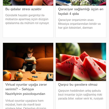
Bu qidalar stresi azaldır
Qaraciyər sağlamlığı üçün ən
faydalı 4 qida
Gündəlik həyatın gərginliyi ilə
mübarizə aparmaq üçün düzgün
Qaraciyər orqanizmin əsas
qidalanma da mühüm rol oynayır.
filtrasiya orqanlarından biridir və
axşam.az-a istinadən bildirir
hər gün toksinləri, dərman
ki, orqanizmin kifayət qədər
qalıqlarını və maddələr
vitamin və mineral alması stressin
mübadiləsi nəticəsində yaranan
təsirlərini azaltmağa kömək edə
tullantıları emal edir. "Euroonco"
bilər
federal ekspert onkologiya
klinikalar
Virtual oyunlar uşağa zərər
Qarpız bu şəxslərə olmaz
verirmi? – Səhiyyə
Qarpızın həddindən artıq qəbulu
Nazirliyinin psixoloqundan
bəzi insanlar üçün sağlamlıq riski
tövsiyələr
yarada bilər. xəbər verir ki, rusiyalı
Virtual oyunlar uşaqlara həm
diyetoloq Olqa Yamilovanın
müsbət, həm də mənfi təsir
sözlərinə görə, xüsusilə böyrək və
göstərə bilər. Onlardan düzgün