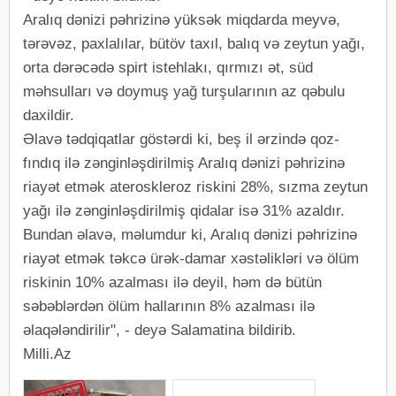
Aralıq dənizi pəhrizinə yüksək miqdarda meyvə,
tərəvəz, paxlalılar, bütöv taxıl, balıq və zeytun yağı,
orta dərəcədə spirt istehlakı, qırmızı ət, süd
məhsulları və doymuş yağ turşularının az qəbulu
daxildir.
Əlavə tədqiqatlar göstərdi ki, beş il ərzində qoz-
fındıq ilə zənginləşdirilmiş Aralıq dənizi pəhrizinə
riayət etmək ateroskleroz riskini 28%, sızma zeytun
yağı ilə zənginləşdirilmiş qidalar isə 31% azaldır.
Bundan əlavə, məlumdur ki, Aralıq dənizi pəhrizinə
riayət etmək təkcə ürək-damar xəstəlikləri və ölüm
riskinin 10% azalması ilə deyil, həm də bütün
səbəblərdən ölüm hallarının 8% azalması ilə
əlaqələndirilir", - deyə Salamatina bildirib.
Milli.Az