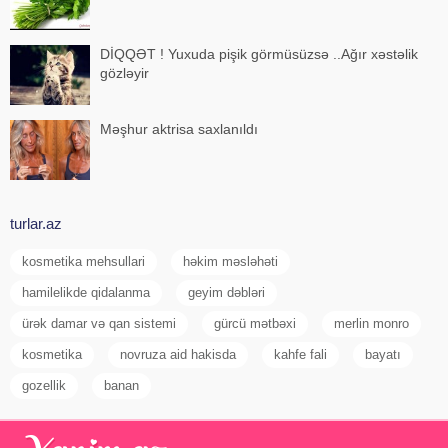
DİQQƏT ! Yuxuda pişik görmüsüzsə ..Ağır xəstəlik
gözləyir
Məşhur aktrisa saxlanıldı
turlar.az
kosmetika mehsullari
həkim məsləhəti
hamilelikde qidalanma
geyim dəbləri
ürək damar və qan sistemi
gürcü mətbəxi
merlin monro
kosmetika
novruza aid hakisda
kahfe fali
bayatı
gozellik
banan