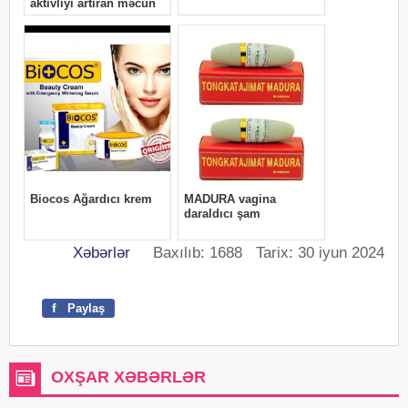
Xəbərlər
Baxılıb: 1688 Tarix: 30 iyun 2024
f
Paylaş
OXŞAR XƏBƏRLƏR