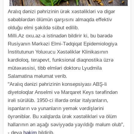
Aralıq dənizi pəhrizinin ürək xəstəlikləri və digər
səbəblərdən ölümün qarşısını almaqda effektiv
olduğu elmi şəkildə sübut edilib.
Milli.Az oxu.az-a istinadən bildirir ki, bu barədə
Rusiyanın Mərkəzi Elmi-Tədqiqat Epidemiologiya
İnstitutunun Yoluxucu Xəstəliklər Klinikasının
kardioloq, terapevt, funksional diaqnostika üzrə
mütəxəssisi, tibb elmləri doktoru Lyudmila
Salamatina məlumat verib.
"Aralıq dənizi pəhrizinin konsepsiyası ABŞ-li
diyetoloqlar Anselmi və Marqaret Keys tərəfindən
irəli sürülüb. 1950-ci illərdə onlar italyanların,
ispanların və yunanların yemək vərdişlərini
öyrəniblər. Bu xalqlarda ürək xəstəlikləri və ölüm
hallarının ən aşağı səviyyədə yayıldığı məlum olub",
- deyə
həkim
bildirib.