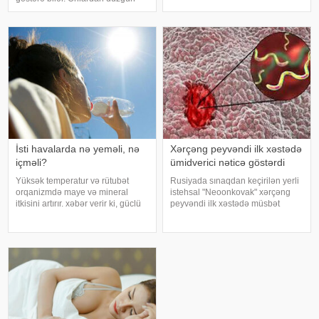
şəkərli diabet xəstələri bu
rejimdə istifadə edildikdə zehni
meyvəni ehtiyatla istehla
inkişafı dəstəkləsə də, həddindən
artıq oynanılması fiziki və psixoloji
problemlərə səbəb ola bilər
İsti havalarda nə yeməli, nə
Xərçəng peyvəndi ilk xəstədə
içməli?
ümidverici nəticə göstərdi
Yüksək temperatur və rütubət
Rusiyada sınaqdan keçirilən yerli
orqanizmdə maye və mineral
istehsal "Neoonkovak" xərçəng
itkisini artırır. xəbər verir ki, güclü
peyvəndi ilk xəstədə müsbət
tərləmə nəticəsində yaranan su
immunoloji reaksiya yaradıb.
və mineral çatışmazlığı huşun
xəbər verir ki, bu barədə
itirilməsinə, başgicəllənmə və
Rusiyanın Milli Elmi-Tədqiqat
ürəkbulanma kimi hallara səbəb
Epidemiologiya və Mikrobiologiya
ol
Mərkəzini