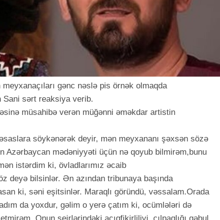
 meyxanaçıları gənc nəslə pis örnək olmaqda
Sani sərt reaksiya verib.
həsinə müsahibə verən müğənni əməkdar artistin
 əsaslara söykənərək deyir, mən meyxananı şəxsən sözə
n Azərbaycan mədəniyyəti üçün nə qoyub bilmirəm,bunu
ən istərdim ki, övladlarımız əcaib
z deyə bilsinlər. Ən azından tribunaya başında
san ki, səni eşitsinlər. Maraqlı göründü, vəssalam.Orada
adım da yoxdur, gəlim o yerə çatım ki, ocümlələri də
tmirəm. Onun şeirlərindəki açıqfikirliliyi, çılpaqlığı qəbul