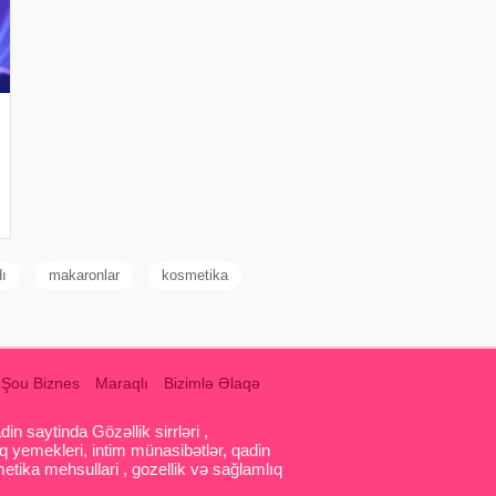
ı
makaronlar
kosmetika
Şou Biznes
Maraqlı
Bizimlə Əlaqə
 saytinda Gözəllik sirrləri ,
q yemekleri, intim münasibətlər, qadin
etika mehsullari , gozellik və sağlamlıq