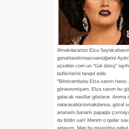
Əməkdarartist Elza Seyidcahanın
günahlandırmasınamüğənni Aydın 
azxeber.com-un "Gəl danış" layi
bufikirlərini tənqid edib:
"Bilmirəmbunu Elza xanım hansı
görəsevmişəm. Elza xanım bu gü
gələcək nəsillər göstərər. Amma m
nələrəsəbürünməkdənsə, gözəl sö
ananaslı,bananlı papaqla çıxmaya
da bitdin sən! Mənim o qədər sav
anlayım. Mən bu müasirliyi qəbul e