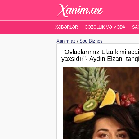
XƏBƏRLƏR
GÖZƏLLIK VƏ MODA
SA
Xanim.az
/
Şou Biznes
"Övladlarımız Elza kimi əca
yaxşıdır"- Aydın Elzanı tənqi