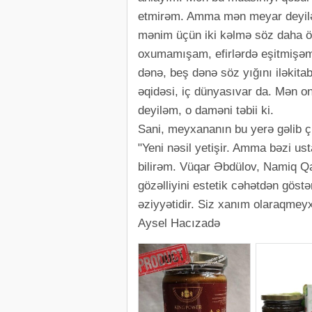
etmirəm. Amma mən meyar deyilə
mənim üçün iki kəlmə söz daha ön
oxumamışam, efirlərdə eşitmişəm.
dənə, beş dənə söz yığını iləkita
əqidəsi, iç dünyasıvar da. Mən 
deyiləm, o daməni təbii ki.
Sani, meyxananın bu yerə gəlib ç
"Yeni nəsil yetişir. Amma bəzi u
bilirəm. Vüqar Əbdülov, Namiq Q
gözəlliyini estetik cəhətdən göstə
əziyyətidir. Siz xanım olaraqmeyx
Aysel Hacızadə