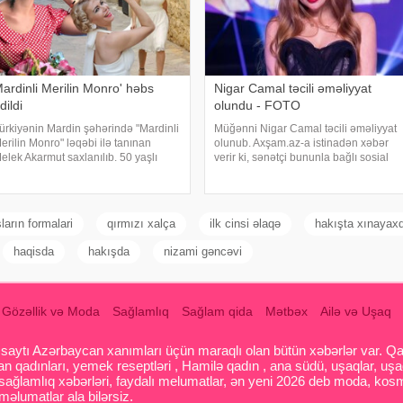
ardinli Merilin Monro' həbs
Nigar Camal təcili əməliyyat
dildi
olundu - FOTO
ürkiyənin Mardin şəhərində "Mardinli
Müğənni Nigar Camal təcili əməliyyat
erilin Monro" ləqəbi ilə tanınan
olunub. Axşam.az-a istinadən xəbər
elek Akarmut saxlanılıb. 50 yaşlı
verir ki, sənətçi bununla bağlı sosial
elek Akarmutun sosial media
şəbəkə hesabında paylaşım edib. O,
esabında 15 iyul 2016-cı il çevriliş
hazırda reabilitasiya prosesində
əhdi ilə bağlı cinayət tərkibli olduğ
olduğunu bildirib:. "Bu gün
gözlənilmədə
ların formalari
qırmızı xalça
ilk cinsi əlaqə
hakışta xınayaxd
haqisda
hakışda
nizami gəncəvi
Gözəllik və Moda
Sağlamlıq
Sağlam qida
Mətbəx
Ailə və Uşaq
aytı Azərbaycan xanımları üçün maraqlı olan bütün xəbərlər var. Qadin
 qadınları, yemek reseptləri , Hamilə qadın , ana südü, uşaqlar, uşa
 sağlamlıq xəbərləri, faydalı melumatlar, ən yeni 2026 deb moda, kosm
əlumatlar ala bilərsiz.