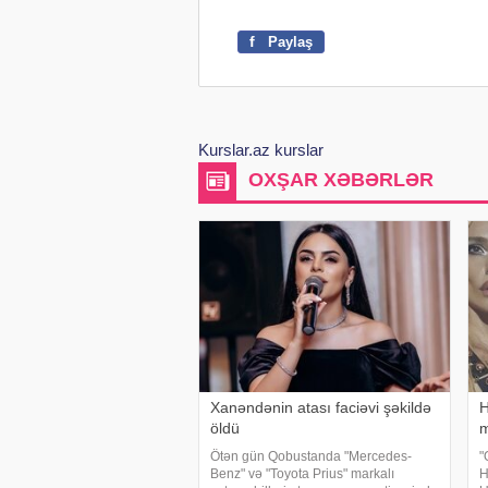
f
Paylaş
Kurslar.az kurslar
OXŞAR XƏBƏRLƏR
Xanəndənin atası faciəvi şəkildə
H
öldü
m
Ötən gün Qobustanda "Mercedes-
"
Benz" və "Toyota Prius" markalı
H