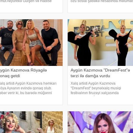
mut Akyürekə Gülşen və Hadise
özü sosial şəbəkə hesabında məlumat
əhkəmə iddiası qaldırıblar. Hadise
verib. 74 yaşlı ifaçı əməliyyatdan
ə Gülşeni hədəf alan açıqlamalarını
sonra paylaşdığı fotoya bunları qeyd
avam etdirən Akyürek "Mən Hadisən
edib:. "Hörmətli izləyicilərim
ygün Kazımova Röyagilə
Aygün Kazımova "DreamFest"ə
onaq getdi
tərzi ilə damğa vurdu
alq artisti Aygün Kazımova həmkarı
Xalq artisti Aygün Kazımova
öya Ayxanın evində qonaq olub.
"DreamFest" beynəlxalq musiqi
əbər verir ki, bu barədə müğənni
festivalının firuzəyi xalçasında
azım Can instaqram hesabında
görüntülənib. Ölkənin əsas ulduzu
aylaşım edib. Görüntülər qısa
tədbirə xüsusi tərzi ilə damğa vurub.
üddətdə izləyicilərin marağına
Pop kraliça zövqlü geyimi və fərqli saç
əbəb olub
düzümü il