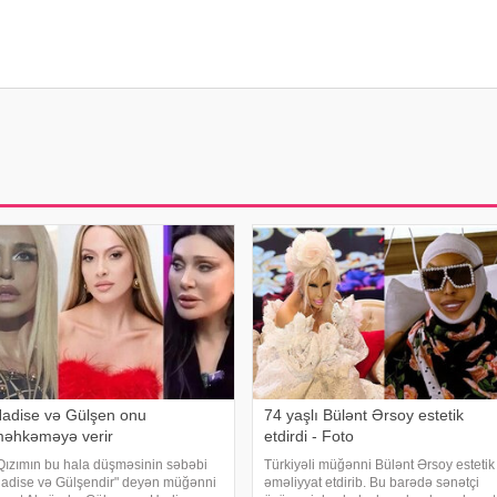
adise və Gülşen onu
74 yaşlı Bülənt Ərsoy estetik
əhkəməyə verir
etdirdi - Foto
Qızımın bu hala düşməsinin səbəbi
Türkiyəli müğənni Bülənt Ərsoy estetik
adise və Gülşendir" deyən müğənni
əməliyyat etdirib. Bu barədə sənətçi