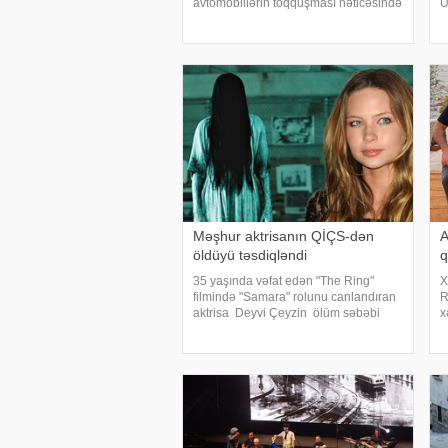
avtomobillərin toqquşması nəticəsində
U
bir nəfər ölüb. Qəzada həyatını itirən
m
"Mercedes"in sürücüsü 61 yaşlı Zakir
v
Ağayev xanənd
d
Məşhur aktrisanın QİÇS-dən
A
öldüyü təsdiqləndi
q
35 yaşında vəfat edən "The Ring"
X
filmində "Samara" rolunu canlandıran
R
aktrisa Deyvi Çeyzin ölüm səbəbi
x
bəlli olub. xarici mətbuata istinadən
K
xəbər verir ki, Los-Anceles İl Tibbi
p
Ekspertiza İdarəsini
m
s