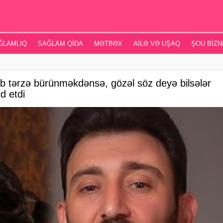
ĞLAMLIQ
SAĞLAM QIDA
MƏTBƏX
AILƏ VƏ UŞAQ
ŞOU BIZN
ib tərzə bürünməkdənsə, gözəl söz deyə bilsələr
d etdi