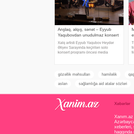
Anşlaq, alqış, sənət – Eyyub
M
Yaqubovdan unudulmaz konsert
e
Xalq artisti Eyyub Yaqubov Heydər
T
Əliyev Sarayında keçirilən solo
M
konsert proqramı öncəsi media
M
nümayəndələrinin suallarını
M
cavablandırıb, yaradıcılığı və konsertlə
h
bağlı fikirlərini bölüşüb. xəbər verir ki,
c
sənətkarın sözlərin
gözəllik məhsulları
hamiləlik
qaş
aslan
sağlamlığa aid atalar sözləri
Xəbərlər
Xanım.az s
Azərbaycan
xeberleri,
haqqında m