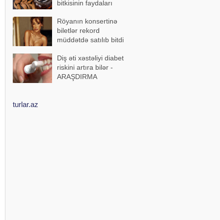
bitkisinin faydaları
Röyanın konsertinə
biletlər rekord
müddətdə satılıb bitdi
Diş əti xəstəliyi diabet
riskini artıra bilər -
ARAŞDIRMA
turlar.az