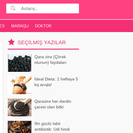
ES
MARAQLI
DOKTOR
SEÇILMIŞ YAZILAR
Qara zirə (Çörək
otunun) faydaları
İdeal Dieta: 1 həftəyə 5
kq arıqla!
Qarazirə hər dərdin
çarəsi olan bitki
Ən güclü təbii
antibiotik: Udi hindi