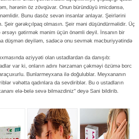
m, hərənin öz zövqüvar. Onun büründüyü imicdənsə,
əmlidir. Bunu dasöz sevən insanlar anlayar. Şeirlərini
 Şeir gərəkçılpaq olmasın. Şeir məni düşündürməlidir. Üç
b ərsəyı gətirmək mənim üçün önəmli deyil. İnsanın bir
ona düşmən deyiləm, sadəcə onu sevmək məcburiyyətində
ıxmasında əziyyəti olan ustadlardan da danışıb:
stadlar var ki, onların adını hərzaman çəkməyi özümə borc
araçuxurlu. Bunlarmeyxana ilə doğulublar. Meyxananın
riblər vəhətta qadınlara da sevdiriblər. Bu o ustadların
ananı elə-belə sevə bilməzdiniz" deyə Sani bildirib.