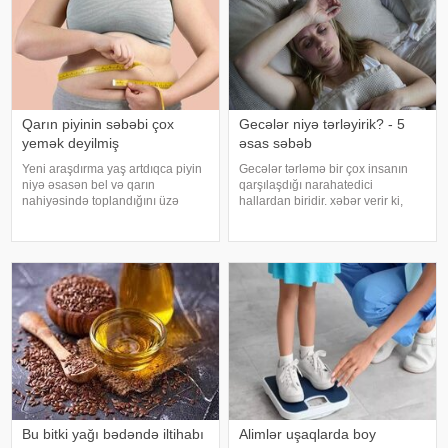
Qarın piyinin səbəbi çox
Gecələr niyə tərləyirik? - 5
yemək deyilmiş
əsas səbəb
Yeni araşdırma yaş artdıqca piyin
Gecələr tərləmə bir çox insanın
niyə əsasən bel və qarın
qarşılaşdığı narahatedici
nahiyəsində toplandığını üzə
hallardan biridir. xəbər verir ki,
çıxarıb. Bir çox insan yaşlandıqca
mütəxəssislər bildirirlər ki, bu
çəkisi demək olar ki, dəyişməsə
vəziyyət bəzən sadə səbəblərlə
də, qarın nahiyəsinin böyüdüyünü
əlaqəli olsa da, bəzi hallarda
müşahidə edir. Bu isə təkcə esteti
sağlamlıq problemlərinin əlamət
Bu bitki yağı bədəndə iltihabı
Alimlər uşaqlarda boy