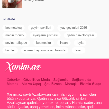
ARAŞDIRMA
turlar.az
kosmetoloq
geyim şəkilləri
yay geyimləri 2026
merlin monro
ayaqların şişməsi
qadın psixologiyası
sevinc tofiqqızı
kosmetika
insan
layla
bürclər
novruz bayramina aid hakista
terezi
Xəbərlər
Gözəllik və Moda
Sağlamlıq
Sağlam qida
Mətbəx
Ailə və Uşaq
Şou Biznes
Maraqlı
Bizimlə Əlaqə
Xanım.az saytı Azərbaycan xanımları üçün maraqlı olan
bütün xəbərlər var. Qadin saytinda Gözəllik sirrləri ,
Azərbaycan qadınları, yemek reseptləri , Hamilə qadın , ana
südü, uşaqlar, uşaq yemekleri, intim münasibətlər, qadin