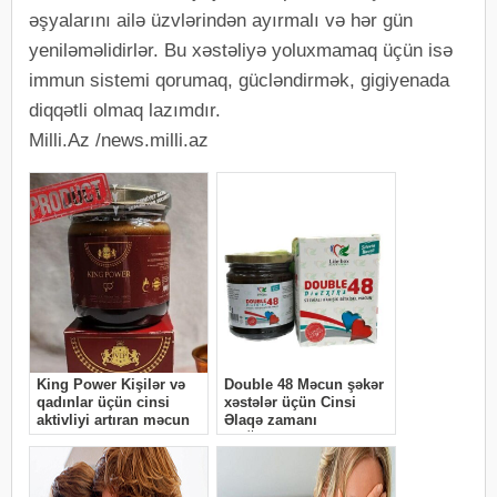
əşyalarını ailə üzvlərindən ayırmalı və hər gün
yeniləməlidirlər. Bu xəstəliyə yoluxmamaq üçün isə
immun sistemi qorumaq, gücləndirmək, gigiyenada
diqqətli olmaq lazımdır.
Milli.Az /news.milli.az