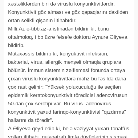
xəstəliklərdən biri də viruslu konyunktivitlərdir.
Konyunktivit göz alması və göz qapaqlarını daxildən
örtən selikli qişanın iltihabıdır.
Milli.Az e-tibb.az-a istinadən bildirir ki, bunu
oftalmoloq, tibb üzrə fəlsəfə doktoru Aynurə Əliyeva
bildirib.
Mütəxəssis bildirib ki, konyuktivit infeksion,
bakterial, virus, allergik mənşəli olmaqla qruplara
bölünür. İmmun sistemin zəifləməsi fonunda ortaya
çıxan viruslu konyunktivitlərə məhz bu fəsildə daha
çox rast gəlinir: "Yüksək yoluxuculuğu ilə seçilən
epidemik keratokonyunktivit törədicisi adenovirusun
50-dən çox serotipi var. Bu virus adenovirus
konyunktivit yaxud farinqo-konyunktivial "qızdırma"
hallarını da törədir".
A.Əliyeva qeyd edib ki, belə vəziyyət yuxarı tənəffüs
yolları iltihabı, qulaqətrafı limfa düyünlərinin şişməsi,