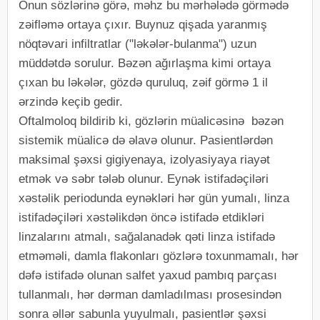
Onun sözlərinə görə, məhz bu mərhələdə görmədə
zəifləmə ortaya çıxır. Buynuz qişada yaranmış
nöqtəvari infiltratlar ("ləkələr-bulanma") uzun
müddətdə sorulur. Bəzən ağırlaşma kimi ortaya
çıxan bu ləkələr, gözdə quruluq, zəif görmə 1 il
ərzində keçib gedir.
Oftalmoloq bildirib ki, gözlərin müalicəsinə bəzən
sistemik müalicə də əlavə olunur. Pasientlərdən
maksimal şəxsi gigiyenaya, izolyasiyaya riayət
etmək və səbr tələb olunur. Eynək istifadəçiləri
xəstəlik periodunda eynəkləri hər gün yumalı, linza
istifadəçiləri xəstəlikdən öncə istifadə etdikləri
linzalarını atmalı, sağalanadək qəti linza istifadə
etməməli, damla flakonları gözlərə toxunmamalı, hər
dəfə istifadə olunan salfet yaxud pambıq parçası
tullanmalı, hər dərman damladılması prosesindən
sonra əllər sabunla yuyulmalı, pasientlər şəxsi