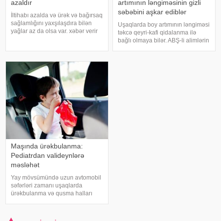
azaldır
artımının ləngiməsinin gizli
səbəbini aşkar ediblər
İltihabı azalda və ürək və bağırsaq
sağlamlığını yaxşılaşdıra bilən
Uşaqlarda boy artımının ləngiməsi
yağlar az da olsa var. xəbər verir
təkcə qeyri-kafi qidalanma ilə
ki, kətan yağı ənənəvi olaraq
bağlı olmaya bilər. ABŞ-li alimlərin
işlədici və yara sağalması üçün
yeni araşdırması göstərib ki,
istifadə edilən üyüdülmüş və
bağırsaq mikrobiomundakı bəzi
preslənmiş kətan toxumlarında
bakteriyalar hələ ana bətnində
olarkən körpənin inkişafın
Maşında ürəkbulanma:
Pediatrdan valideynlərə
məsləhət
Yay mövsümündə uzun avtomobil
səfərləri zamanı uşaqlarda
ürəkbulanma və qusma halları
tez-tez müşahidə olunur. xəbər
verir ki, pediatr Jül Fujer bunun
beynin gözlərdən və bədənin