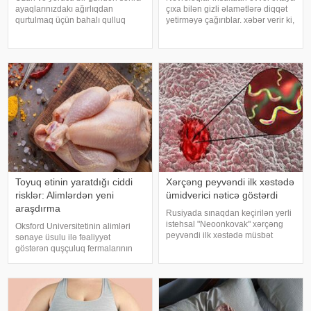
ayaqlarınızdakı ağırlıqdan
çıxa bilən gizli əlamətlərə diqqət
qurtulmaq üçün bahalı qulluq
yetirməyə çağırıblar. xəbər verir ki,
məhsullarına ehtiyacınız yoxdur.
insult bəzi hallarda qəfil baş
Duz və soda ilə ayaqlarınızı həm
vermir və beyin günlər, hətta
rahatlaya, həm də təravətləndirə
həftələr əvvəl müəyyən siqnallar
bilərsiniz. xəbər verir ki, çox vax
verə bilər. Lakin b
Toyuq ətinin yaratdığı ciddi
Xərçəng peyvəndi ilk xəstədə
risklər: Alimlərdən yeni
ümidverici nəticə göstərdi
araşdırma
Rusiyada sınaqdan keçirilən yerli
istehsal "Neoonkovak" xərçəng
Oksford Universitetinin alimləri
peyvəndi ilk xəstədə müsbət
sənaye üsulu ilə fəaliyyət
immunoloji reaksiya yaradıb.
göstərən quşçuluq fermalarının
xəbər verir ki, bu barədə
təhlükəli bakteriyaların yayılması
Rusiyanın Milli Elmi-Tədqiqat
baxımından ciddi risk daşıya
Epidemiologiya və Mikrobiologiya
biləcəyini bildiriblər. xəbər verir ki,
Mərkəzini
araşdırma zamanı son 45 i