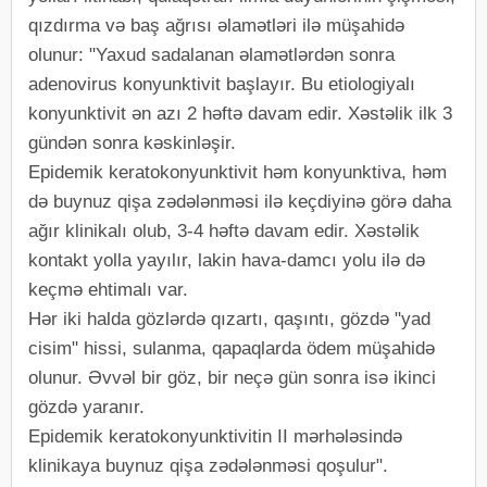
qızdırma və baş ağrısı əlamətləri ilə müşahidə
olunur: "Yaxud sadalanan əlamətlərdən sonra
adenovirus konyunktivit başlayır. Bu etiologiyalı
konyunktivit ən azı 2 həftə davam edir. Xəstəlik ilk 3
gündən sonra kəskinləşir.
Epidemik keratokonyunktivit həm konyunktiva, həm
də buynuz qişa zədələnməsi ilə keçdiyinə görə daha
ağır klinikalı olub, 3-4 həftə davam edir. Xəstəlik
kontakt yolla yayılır, lakin hava-damcı yolu ilə də
keçmə ehtimalı var.
Hər iki halda gözlərdə qızartı, qaşıntı, gözdə "yad
cisim" hissi, sulanma, qapaqlarda ödem müşahidə
olunur. Əvvəl bir göz, bir neçə gün sonra isə ikinci
gözdə yaranır.
Epidemik keratokonyunktivitin II mərhələsində
klinikaya buynuz qişa zədələnməsi qoşulur".