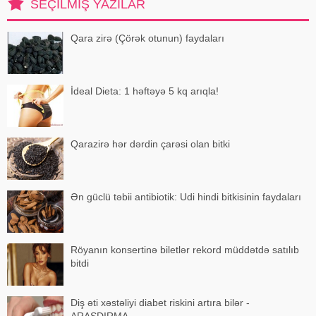
SEÇILMIŞ YAZILAR
hərəkətindən gələn siqnallar
arasındakı uyğunsuzluqda
Qara zirə (Çörək otunun) faydaları
İdeal Dieta: 1 həftəyə 5 kq arıqla!
Qarazirə hər dərdin çarəsi olan bitki
Ən güclü təbii antibiotik: Udi hindi bitkisinin faydaları
Röyanın konsertinə biletlər rekord müddətdə satılıb
bitdi
Diş əti xəstəliyi diabet riskini artıra bilər -