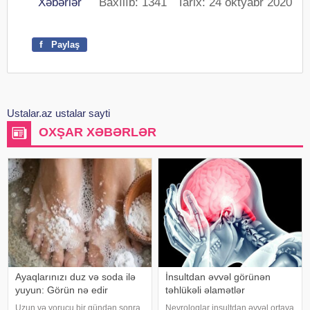
Xəbərlər
Baxılıb: 1341 Tarix: 24 oktyabr 2020
f
Paylaş
Ustalar.az ustalar sayti
OXŞAR XƏBƏRLƏR
Ayaqlarınızı duz və soda ilə
İnsultdan əvvəl görünən
yuyun: Görün nə edir
təhlükəli əlamətlər
Uzun və yorucu bir gündən sonra
Nevroloqlar insultdan əvvəl ortaya