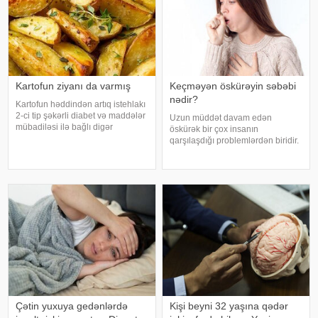
Kartofun ziyanı da varmış
Keçməyən öskürəyin səbəbi
nədir?
Kartofun həddindən artıq istehlakı
2-ci tip şəkərli diabet və maddələr
Uzun müddət davam edən
mübadiləsi ilə bağlı digər
öskürək bir çox insanın
pozğunluqların yaranma riskini
qarşılaşdığı problemlərdən biridir.
artıra bilər. Bu nəticəyə kartofun
Bəzən adi soyuqdəymədən sonra
sağlamlığa təsirini araşdıran
yaranan öskürək həftələrlə davam
yapon alimləri gəliblər. -
edə bilər. Lakin öskürəyin səbəbi
hər zaman tənəffüs yolu
infeksiyası olmur
Çətin yuxuya gedənlərdə
Kişi beyni 32 yaşına qədər