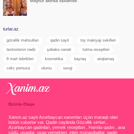
Məşhur aktrisa saxlanıldı
turlar.az
gözəllik məhsulları
qadin sayti
toy makiyaji sekilleri
testosteron nədir
şəbəkə sənəti
tutma reseptleri
8 mart tebrikleri
kosmetika
bayraq
ariqlamaq
cekc pornuxa
olumu
sevgi
Bizimlə Əlaqə
Xanım.az saytı Azərbaycan xanımları üçün maraqlı olan
bütün xəbərlər var. Qadin saytinda Gözəllik sirrləri ,
Azərbaycan qadınları, yemek reseptləri , Hamilə qadın , ana
südü, uşaqlar, uşaq yemekleri, intim münasibətlər, qadin