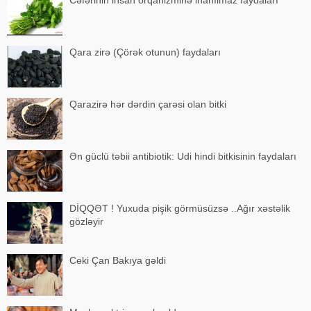
Cəfərinin insan orqanizminə inanılmaz faydaları
Qara zirə (Çörək otunun) faydaları
Qarazirə hər dərdin çarəsi olan bitki
Ən güclü təbii antibiotik: Udi hindi bitkisinin faydaları
DİQQƏT ! Yuxuda pişik görmüsüzsə ..Ağır xəstəlik
gözləyir
Ceki Çan Bakıya gəldi