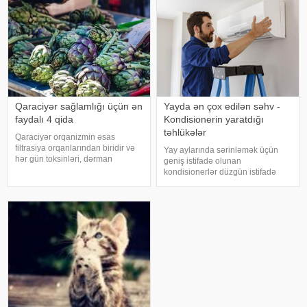
orqanizminin ən adi
Qaraciyər sağlamlığı üçün ən
Yayda ən çox edilən səhv -
faydalı 4 qida
Kondisionerin yaratdığı
təhlükələr
Qaraciyər orqanizmin əsas
filtrasiya orqanlarından biridir və
Yay aylarında sərinləmək üçün
hər gün toksinləri, dərman
geniş istifadə olunan
qalıqlarını və maddələr
kondisionerlər düzgün istifadə
mübadiləsi nəticəsində yaranan
edilmədikdə müxtəlif sağlamlıq
tullantıları emal edir. "Euroonco"
problemlərinə səbəb ola bilər.
federal ekspert onkologiya
xəbər verir ki, ani temperatur
klinikalar
dəyişiklikləri, quru hava və
baxımsız kondisionerlərd