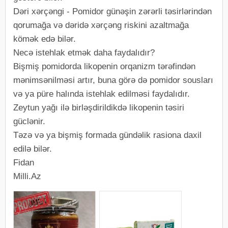
Dəri xərçəngi - Pomidor günəşin zərərli təsirlərindən
qorumağa və dəridə xərçəng riskini azaltmağa
kömək edə bilər.
Necə istehlak etmək daha faydalıdır?
Bişmiş pomidorda likopenin orqanizm tərəfindən
mənimsənilməsi artır, buna görə də pomidor sousları
və ya püre halında istehlak edilməsi faydalıdır.
Zeytun yağı ilə birləşdirildikdə likopenin təsiri
güclənir.
Təzə və ya bişmiş formada gündəlik rasiona daxil
edilə bilər.
Fidan
Milli.Az