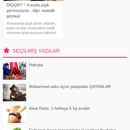
DİQQƏT ! Yuxuda pişik
görmüsüzsə ..Ağır xəstəlik
gözləyir
Yuxusunda pişik görən adamın,
qadın və kişi cinsiyyətinə malik
olmasına görə yuxunun təbirləri
dəyişir. Əgər bu yuxunu görən
adam bir kişisə, bu kişinin normal
həyatında diqqətsiz bir şəxsiyyətə
SEÇILMIŞ YAZILAR
sahib olduğu, ətrafındak
Hakışta
Mükəmməl seks üçün yataqdakı QAYDALAR
İdeal Dieta: 1 həftəyə 5 kq arıqla!