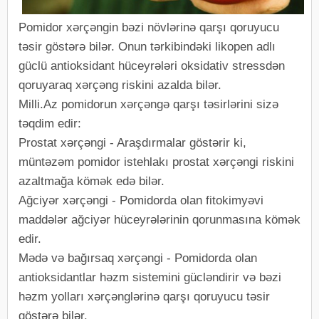
Pomidor xərçəngin bəzi növlərinə qarşı qoruyucu
təsir göstərə bilər. Onun tərkibindəki likopen adlı
güclü antioksidant hüceyrələri oksidativ stressdən
qoruyaraq xərçəng riskini azalda bilər.
Milli.Az pomidorun xərçəngə qarşı təsirlərini sizə
təqdim edir:
Prostat xərçəngi - Araşdırmalar göstərir ki,
müntəzəm pomidor istehlakı prostat xərçəngi riskini
azaltmağa kömək edə bilər.
Ağciyər xərçəngi - Pomidorda olan fitokimyəvi
maddələr ağciyər hüceyrələrinin qorunmasına kömək
edir.
Mədə və bağırsaq xərçəngi - Pomidorda olan
antioksidantlar həzm sistemini gücləndirir və bəzi
həzm yolları xərçənglərinə qarşı qoruyucu təsir
göstərə bilər.