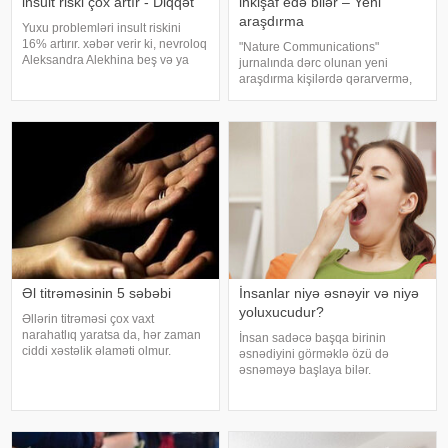
insult riski çox artır - Diqqət
inkişaf edə bilər – Yeni
araşdırma
Yuxu problemləri insult riskini
16% artırır. xəbər verir ki, nevroloq
"Nature Communications"
Aleksandra Alekhina beş və ya
jurnalında dərc olunan yeni
daha çox yuxu pozğunluğu
araşdırma kişilərdə qərarvermə,
simptomundan əziyyət çəkən
impulsların idarə olunması və risk
insanlarda insult riskinin ikiqat
qiymətləndirilməsinə cavabdeh
artdığını deyib. İnsult ciddi və
olan beyin nahiyələrinin orta
həyat
hesabla 32 yaşına qədər inkişa
Əl titrəməsinin 5 səbəbi
İnsanlar niyə əsnəyir və niyə
yoluxucudur?
Əllərin titrəməsi çox vaxt
narahatlıq yaratsa da, hər zaman
İnsan sadəcə başqa birinin
ciddi xəstəlik əlaməti olmur.
əsnədiyini görməklə özü də
Mütəxəssislərin sözlərinə görə,
əsnəməyə başlaya bilər.
bəzi hallarda bu vəziyyət gündəlik
Maraqlıdır ki, bu qəribə təsir bəzi
faktorlarla bağlı olur və aradan
heyvanlarda da müşahidə olunur.
qalxa bilər. Fransız mətbuatın
xarici mediaya istinadən xəbər
verir ki, əsnəmək insan