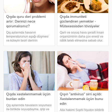
Qışda quru dəri problemi
Qışda immuniteti
artır: Dərinizi necə
gücləndirən yeməklər -
qorumalısınız?
Mütəxəssisdən tövsiyələr
Qış aylarında havanın
Qarlı və soyuq hava şəraiti insan
temperaturunun aşağı düşməsi
orqanizminin daha çox enerji və
və küləyin təsiri dərinin
istilik tələb etməsinə səbəb olur.
qurumasına, qabıqlanmasına və
Mütəxəssislər bildirirlər ki, belə
hətta çatlamasına səbəb olur.
günlərdə düzgün seçilmiş
Xüsusilə üz, əl və dodaq nahiyəsi
yeməklər həm immun sistemini
soyuğa qarşı daha həssas olur.
gücləndirir, həm də orqanizmi
Mütəxəssislər bildirirlə
soyuqda
Qışda xəstələnməmək üçün
Qışın "antivirus" sirri açıldı:
bunları edin
Xəstələnməmək üçün bunu
edin
Qış aylarında havaların soyuması
ilə birlikdə soyuqdəymə, qrip və
Ailə həkimi Sophi Nyuton bildirib