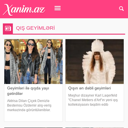
QIŞ GEYIMLƏRI
Geyimləri ilə qışda yayı
Qışın ən dəbli geyimləri
gətirdilər
Məşhur dizayner Karl Laqerfeld
"Chanel Metiers d'Art"ın yeni qış
Aktrisa Dilan Çiçek Denizlə
kolleksiyasını təqdim edib
Bestemsu Özdemir alış-veriş
mərkəzində görüntüləniblər.
axşam.az-a istinadən bildirir ki,
mağazaları gəzən rəfiqələr
insanların maraq dolu baxışları