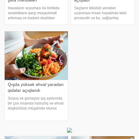
şəfa mənbələri
açıqladı
Havaların soyuması ilə birlikdə
Saçların tökülüb yenidən
xəstəliklərə qarşı müqaviməti
uzanması insan həyatında təbii
artırmaq və bədəni daxildən
prosesdir və bu, sağlamlıq
isitmək üçün mətbəximizdəki
durumu da daxil olmaqla müxtəlif
ədviyyatlardan istifadə etmək ən
amillərlə bağlıdır. xəbər verir ki,
təbii üsuldur. qış aylarında
rusiyalı trixoloq və
masanızdan əskik etməməli
dermatoveneroloq Kira Kirnas qış
olduğunuz 8 möcüzəv
aylarında saç tökülməs
Qışda yüksək əhval yaradan
qidalar açıqlandı
Soyuq və günəşsiz qış aylarında
bir çox insanda halsızlıq və əhval
düşkünlüyü müşahidə olunur.
Mütəxəssislər bildirir ki, düzgün
qidalanma əhvalın
yüksəlməsində mühüm rol
oynayır. xəbər verir ki,
araşdırmalara görə, aşağıdak