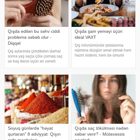
Qışda edilən bu səhv ciddi
Qışda şam yeməyi üçün
problemə səbəb olur -
ideal VAXT
Diqqət
Qış mövsümündə qidalanma
rejiminə düzgün əməl etmək həm
Qış aylarında çimdikdən dərhal
həzm sistemi, həm də ümumi
sonra yaş saçla çölə çıxmaq saç
sağlamlıq üçün mühüm
və baş dərisi üçün ən zərərli
əhəmiyyət daşıyır. xəbər verir ki,
vərdişlərdən biridir. xəbər verir ki,
mütəxəssislərin fikrincə, şam
duş zamanı saçın isti su ilə
yeməyi üçün ideal vaxt 18:00-
yuyulması nəticəsində baş
19:30 aralığıdır. Araşdırmalar
dərisindəki damarlar genişlənir v
Soyuq günlərdə "həyat
Qışda saç tökülməsi nədən
qurtaran" 8 ədviyyat: Qışın
xəbər verir? - Mütəxəssis