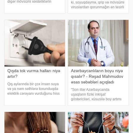
digər mövsümi xəstəliklərin
ki, soyuqdəymə, qrip və mövsümi
artdığı müşahidə olunur. -ın
viruslardan qorunmağın ən təsirli
məlumatına görə, mütəxəssislər
üsullarından biri nə əlavələr, nə
bildirirlər ki, bir sıra sadə, lakin
də xüsusi prosedurlardır, adi
vacib qaydalara əməl etməklə
gecə yuxusudur. Onun sözlərinə
qışd
görə, keyfiyyətli yuxu orqanizmi
Qışda tok vurma halları niyə
Azərbaycanlıların boyu niyə
artır?
qısalır? - Rəşad Mahmudov
əsas səbəbləri açıqladı
Qış aylarında bir çox insan suya
və ya nəm səthlərə toxunduqda
"Son illər Azərbaycanda
elektrik cərəyanı vurduğunu hiss
uşaqların fiziki inkişaf
etdiyini bildirir. Mütəxəssislər bu
göstəriciləri, xüsusilə boy artımı
halın birbaşa bir neçə məişət
ilə bağlı səsləndirilən
amili ilə bağlı olduğunu qeyd
narahatlıqlar təsadüfi deyil.
edirlər. xəbər verir ki, elektri
Müasir tibb elmi göstərir ki,
uşağın boyu yalnız genetik
göstərici deyil; əksinə