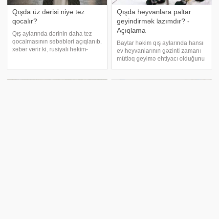
Qışda üz dərisi niyə tez
Qışda heyvanlara paltar
qocalır?
geyindirmək lazımdır? -
Açıqlama
Qış aylarında dərinin daha tez
qocalmasının səbəbləri açıqlanıb.
Baytar həkim qış aylarında hansı
xəbər verir ki, rusiyalı həkim-
ev heyvanlarının gəzinti zamanı
kosmetoloq Yelena İlçukun
mütləq geyimə ehtiyacı olduğunu
sözlərinə görə qışda dəri həm
izah edib. xəbər verir ki, Rusiya
soyuq hava, həm də qapalı
Baytarlıq Universitetinin
məkanlarda istilik sistemləri
professoru Andrey Rudenko
səbəbindən dah
soyuq havada geyimin xüsusilə
qısa v
Uzun gəzinti ürəyi qoruyur:
Qışda hamının etdiyi səhv -
alimlər qısa addımların
Evdə uşaq varsa, nəticəsi
risklərini açıqladı
daha da pis olur
Madrid Avropa Universitetinin
Paltarların evin içində paltar
tədqiqatçıları müəyyən ediblər ki,
ipində və ya radiator üzərində
gün ərzində bir neçə qısa gəzinti
qurudulması rütubəti artırır, kif
etməkdənsə, fasiləsiz və daha
göbələklərinin yaranmasına