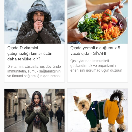
Qışda D vitamini
Qışda yeməli olduğumuz 5
çatışmazlığı kimlər üçün
vacib qida - SİYAHI
daha təhlükəlidir?
Qış aylarında immuniteti
gücləndirmək və orqanizmin
D vitamini, xüsusilə, qış dövründə
enerjisini qorumaq üçün düzgün
immunitetin, sümük sağlamlığının
qidalanma xüsusi əhəmiyyət
və ümumi sağlamlığın qorunması
daşıyır. xəbər verir ki,
üçün əsas qida maddələrindən
mütəxəssislər aşağıdakı qidaların
biridir. Onun bu mövsümdə
qış rasionunda mütləq yer almalı
xüsusi əhəmiyyət kəsb etməsi
olduğunu bildirirlər:
günəş işığının azalması ilə
bağlıdır