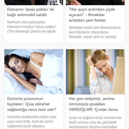
Diananın 'qisas paltarı' ilə
"Hər qışın ardından çiçək
bağlı avtomobil satıldı
açaram" - Əməkdar
artistdən yeni fotolar
Mərhum Uels şahzadəsi
Diananın məşhur "qisas paltarı"
Əməkdar artist Lalə Məmmədova
(The Revenge Dress) ilə iştirak
yeni fotolarını izləyicilərlə
etdiyi avtomobil hərracda satılıb.
bölüşüb. xəbər verir ki, sənətçi
xarici mətuata istinadən xəbər
paylaşımına "Mən sabahlarımın
verir ki, sözügedən avtomobil
baharıyam, hər qışın ardından
hərracda 66 min 250 funt-sterlinq
çiçək açaram" şərhini yazıb.
Həmin fotoları təqdim edirik
Günorta yuxusunun
Hər gün etdiyimiz, amma
faydaları: Qısa istirahət
ömrümüzü qısaldan
sağlamlığa necə təsir edir?
VƏRDİŞLƏR: Çoxları bunu
bilmir
Günorta saatlarında edilən qısa
Uzun və sağlam ömür sürmək hər
yuxu həm fiziki, həm də zehni
kəsin arzusu olsa da, gündəlik
sağlamlıq üçün olduqca
vərdişlərimiz fərqinə varmadan