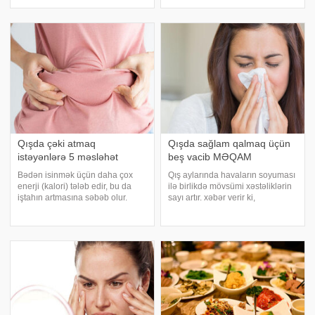
faydalıdır. Xüsusilə intensiv iş
bu yolda ciddi maneələr yaradır.
rejimində çalışan insanlar üçün
Xüsusilə pandemiya sonrası
15-30 dəqiqəlik istirahət enerji
dəyişən həyat tərzi və oturaq
səviyyəsini artırmağa və diqqəti
rutinlər erkən ölüm riskini artıran
toplamağ
əsa
Qışda çəki atmaq
Qışda sağlam qalmaq üçün
istəyənlərə 5 məsləhət
beş vacib MƏQAM
Bədən isinmək üçün daha çox
Qış aylarında havaların soyuması
enerji (kalori) tələb edir, bu da
ilə birlikdə mövsümi xəstəliklərin
iştahın artmasına səbəb olur.
sayı artır. xəbər verir ki,
Günəş işığının azalması yağ
mütəxəssislər bildirirlər ki, sadə
depolanmasını tətikləyir.
qaydalara əməl etməklə
Xoşbəxtlik hormonunun düşməsi
soyuqdəymə və qrip riskini
bizi "duyğusal aclığa" və
minimuma endirmək mümkündür.
karbohidratlar
İlk növbəd