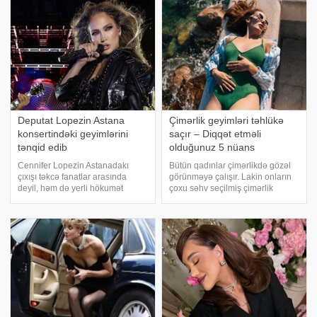
ilə qarşılaşıblar. Buna səbəb isə
Dilanla Bestemsunu
Deputat Lopezin Astana
Çimərlik geyimləri təhlükə
konsertindəki geyimlərini
saçır – Diqqət etməli
tənqid edib
olduğunuz 5 nüans
Cennifer Lopezin Astanadakı
Bütün qadınlar çimərlikdə gözəl
çıxışı təkcə fanatlar arasında
görünməyə çalışır. Lakin onların
deyil, həm də yerli hökumət
çoxu səhv seçilmiş çimərlik
səviyyəsində müzakirələrə səbəb
paltarının sağlamlığa vura
olub. xarici mətbuata istinadən
biləcəyi zərəri düşünmür. -a
xəbər verir ki, paytaxt məclisinin
istinadən xəbər verir ki, tibb
deputatı Saule Samidin dünya
elmləri namizədi, mama-
ulduzunu
ginekoloq Olqa Nojnitsev