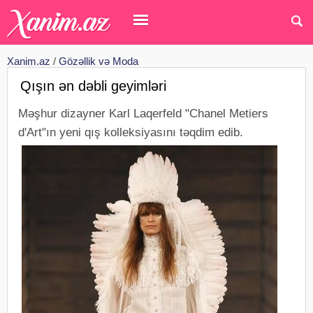
Xanim.az
/
Gözəllik və Moda
Qışın ən dəbli geyimləri
Məşhur dizayner Karl Laqerfeld "Chanel Metiers
d'Art"ın yeni qış kolleksiyasını təqdim edib.