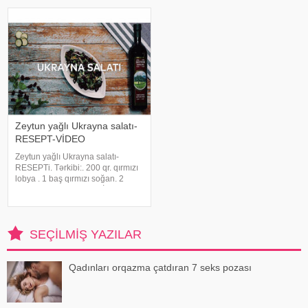
olduğunu bildirirlər
Zeytun yağlı Ukrayna salatı-
RESEPT-VİDEO
Zeytun yağlı Ukrayna salatı-
RESEPTi. Tərkibi:. 200 qr. qırmızı
lobya . 1 baş qırmızı soğan. 2
badımcan. Cəfəri. Duz. İstiot.
Qızartmaq üçün bitki yağı.
Hazırlanması:. 1.Badımcanı soyub
orta hissələrə doğrayırıq.
SEÇILMIŞ YAZILAR
Badımcanı
Qadınları orqazma çatdıran 7 seks pozası