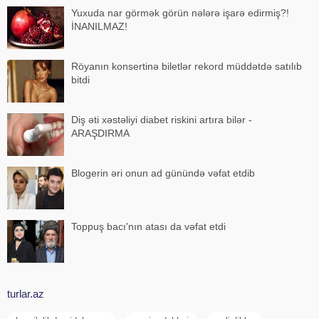
Yuxuda nar görmək görün nələrə işarə edirmiş?!
İNANILMAZ!
Röyanın konsertinə biletlər rekord müddətdə satılıb
bitdi
Diş əti xəstəliyi diabet riskini artıra bilər -
ARAŞDIRMA
Blogerin əri onun ad günündə vəfat etdib
Toppuş bacı'nın atası da vəfat etdi
turlar.az