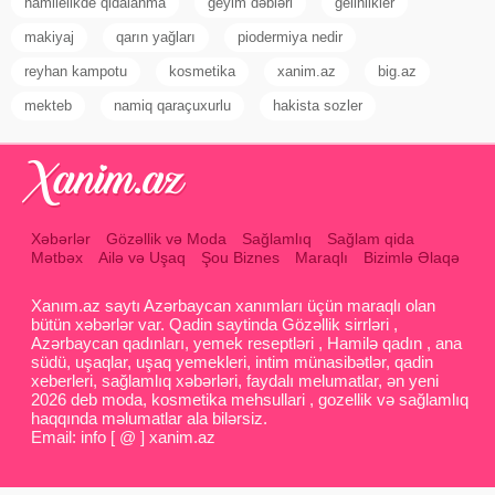
hamilelikde qidalanma
geyim dəbləri
gelinlikler
makiyaj
qarın yağları
piodermiya nedir
reyhan kampotu
kosmetika
xanim.az
big.az
mekteb
namiq qaraçuxurlu
hakista sozler
Xəbərlər
Gözəllik və Moda
Sağlamlıq
Sağlam qida
Mətbəx
Ailə və Uşaq
Şou Biznes
Maraqlı
Bizimlə Əlaqə
Xanım.az saytı Azərbaycan xanımları üçün maraqlı olan
bütün xəbərlər var. Qadin saytinda Gözəllik sirrləri ,
Azərbaycan qadınları, yemek reseptləri , Hamilə qadın , ana
südü, uşaqlar, uşaq yemekleri, intim münasibətlər, qadin
xeberleri, sağlamlıq xəbərləri, faydalı melumatlar, ən yeni
2026 deb moda, kosmetika mehsullari , gozellik və sağlamlıq
haqqında məlumatlar ala bilərsiz.
Email: info [ @ ] xanim.az