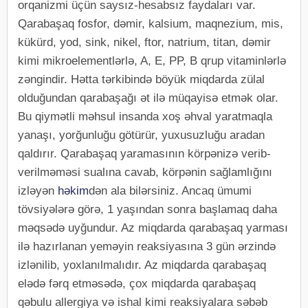
orqanizmi üçün saysız-hesabsız faydaları var.
Qarabaşaq fosfor, dəmir, kalsium, maqnezium, mis,
kükürd, yod, sink, nikel, ftor, natrium, titan, dəmir
kimi mikroelementlərlə, A, E, PP, B qrup vitaminlərlə
zəngindir. Hətta tərkibində böyük miqdarda zülal
olduğundan qarabaşağı ət ilə müqayisə etmək olar.
Bu qiymətli məhsul insanda xoş əhval yaratmaqla
yanaşı, yorğunluğu götürür, yuxusuzluğu aradan
qaldırır. Qarabaşaq yaramasının körpənizə verib-
verilməməsi sualına cavab, körpənin sağlamlığını
izləyən
həkim
dən ala bilərsiniz. Ancaq ümumi
tövsiyələrə görə, 1 yaşından sonra başlamaq daha
məqsədə uyğundur. Az miqdarda qarabaşaq yarması
ilə hazırlanan yeməyin reaksiyasına 3 gün ərzində
izlənilib, yoxlanılmalıdır. Az miqdarda qarabaşaq
elədə fərq etməsədə, çox miqdarda qarabaşaq
qəbulu allergiya və ishal kimi reaksiyalara səbəb