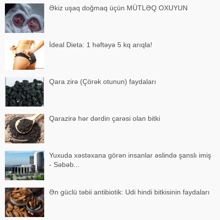
Əkiz uşaq doğmaq üçün MÜTLƏQ OXUYUN
İdeal Dieta: 1 həftəyə 5 kq arıqla!
Qara zirə (Çörək otunun) faydaları
Qarazirə hər dərdin çarəsi olan bitki
Yuxuda xəstəxana görən insanlar əslində şanslı imiş
- Səbəb...
Ən güclü təbii antibiotik: Udi hindi bitkisinin faydaları