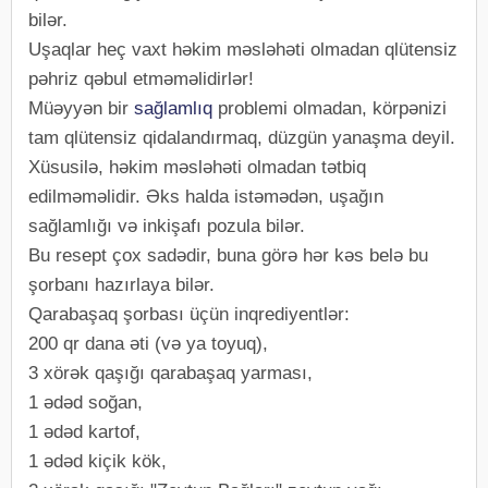
bilər.
Uşaqlar heç vaxt həkim məsləhəti olmadan qlütensiz
pəhriz qəbul etməməlidirlər!
Müəyyən bir
sağlamlıq
problemi olmadan, körpənizi
tam qlütensiz qidalandırmaq, düzgün yanaşma deyil.
Xüsusilə, həkim məsləhəti olmadan tətbiq
edilməməlidir. Əks halda istəmədən, uşağın
sağlamlığı və inkişafı pozula bilər.
Bu resept çox sadədir, buna görə hər kəs belə bu
şorbanı hazırlaya bilər.
Qarabaşaq şorbası üçün inqrediyentlər:
200 qr dana əti (və ya toyuq),
3 xörək qaşığı qarabaşaq yarması,
1 ədəd soğan,
1 ədəd kartof,
1 ədəd kiçik kök,