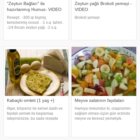
"Zeytun Bağları" ilə
Zeytun yağlı Brokoli yeməyi -
hazırlanmış Humus- VIDEO
VIDEO
Resept:. -300 qr bişmiş
Brokoli yeməyi
təmizlənmiş noxud . -1 x.q. tahini .
-1/4 fincan zeytun yağı. -2 x.q.
limon şirəsi. -duz -istiot . -1/3
fincan soyuq su. Nuş olsun!
Kabaçki omleti (1 yaş +)
Meyvə salatının faydaları
Əgər, körpəniz ilə səhəri dadlı və
Hamıya məlumdur ki, orqanizmin
faydalı yemək ilə başlamaq
sağlam olması üçün gün ərzində
istəyirsinizsə, bu sadə reseptə
meyvə və tərəvəz yeməliyik.
diqqət yetirin. Tədqiqatlar göstərir
Ancaq bəzən tək bir meyvə
ki, qidalar arasında ən keyfiyyətli
yeyərək kifayətlənirik. Buna görə
protein yumurtadadır.
də, mütəxəssislər meyvələrin
Ümumiyyətlə, yumurtanın sarısı ço
salat formasında yeyilməli