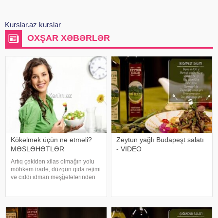
Kurslar.az kurslar
OXŞAR XƏBƏRLƏR
Kökəlmək üçün nə etməli?
Zeytun yağlı Budapeşt salatı
MƏSLƏHƏTLƏR
- VIDEO
Artıq çəkidən xilas olmağın yolu
möhkəm iradə, düzgün qida rejimi
və ciddi idman məşğələlərindən
keçir. Nə qədər qəribə səslənsə
də, bədən çəkisini əzələ kütləsi
hesabına bircə kiloqram artırmaq
arıqlamaqdan qat-qat çətindir