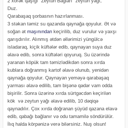
2 xörək qaşığı "Zeytun Bağları" zeytun yağı,
Duz.
Qarabaşaq şorbasnın hazırlanması.
3 stəkan təmiz su qazanda qaynağa qoyulur. Ət və
soğan ət
maşınından
keçirilib, duz vurulur və yaxşı
qarışdırılır. Alınmış ətdən əllərimizi yüngülcə
isladaraq, kiçik küftələr edib, qaynayan suya duz
əlavə edib, sonra küftələri qoyuruq. Su üzərində
yaranan köpük tam təmizlədikdən sonra xırda
kublara doğranmış kartof əlavə olunub, yenidən
qaynağa qoyulur. Qaynayan yeməyə qarabaşaq
yarması əlavə edilib, tam bişənə qədər vam odda
bişirilir. Sonra üzərinə xırda sürtgəcdən keçirilən
kök və zeytun yağı əlavə edilib, 10 dəqiqə
qaynadılır. Çox xırda doğranan şüyüd qazana elavə
edib, qabağı bağlanır və odu tamamilə söndürülür.
İlıq halda körpənizə verə bilərsiniz. Nuş olsun!