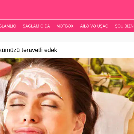
ĞLAMLIQ
SAĞLAM QIDA
MƏTBƏX
AILƏ VƏ UŞAQ
ŞOU BIZN
zümüzü təravətli edək