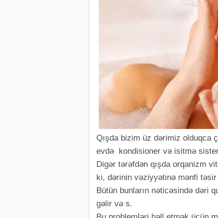
Qışda bizim üz dərimiz olduqca ç
evdə kondisioner və isitmə sistem
Digər tərəfdən qışda orqanizm vit
ki, dərinin vəziyyətinə mənfi təsir 
Bütün bunların nəticəsində dəri qu
gəlir və s.
Bu problemləri həll etmək üçün m