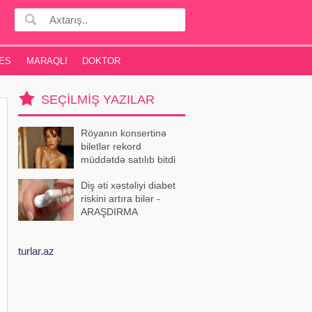
ES
MARAQLI
DOKTOR
SEÇILMIŞ YAZILAR
Röyanın konsertinə
biletlər rekord
müddətdə satılıb bitdi
Diş əti xəstəliyi diabet
riskini artıra bilər -
ARAŞDIRMA
turlar.az