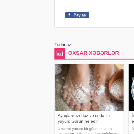
f
Paylaş
Turlar.az
OXŞAR XƏBƏRLƏR
Ayaqlarınızı duz və soda ilə
İ
yuyun: Görün nə edir
ə
Uzun və yorucu bir gündən sonra
N
ayaqlarınızdakı ağırlıqdan qurtulmaq
ç