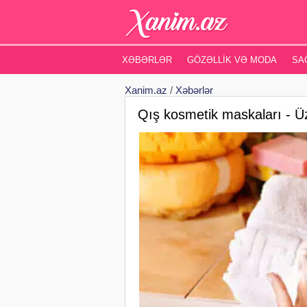
XƏBƏRLƏR
GÖZƏLLIK VƏ MODA
SA
Xanim.az
/
Xəbərlər
Qış kosmetik maskaları - Ü