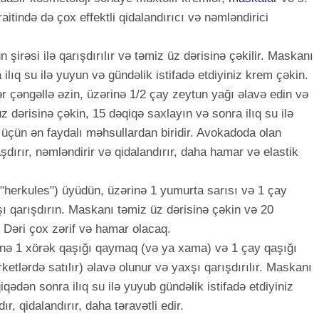
aitində də çox effektli qidalandırıcı və nəmləndirici
 şirəsi ilə qarışdırılır və təmiz üz dərisinə çəkilir. Maskanı
ilıq su ilə yuyun və gündəlik istifadə etdiyiniz krem çəkin.
r çəngəllə əzin, üzərinə 1/2 çay zeytun yağı əlavə edin və
z dərisinə çəkin, 15 dəqiqə saxlayın və sonra ilıq su ilə
çün ən faydalı məhsullardan biridir. Avokadoda olan
dırır, nəmləndirir və qidalandırır, daha hamar və elastik
("herkules") üyüdün, üzərinə 1 yumurta sarısı və 1 çay
xşı qarışdırın. Maskanı təmiz üz dərisinə çəkin və 20
. Dəri çox zərif və hamar olacaq.
ərinə 1 xörək qaşığı qaymaq (və ya xama) və 1 çay qaşığı
etlərdə satılır) əlavə olunur və yaxşı qarışdırılır. Maskanı
qədən sonra ilıq su ilə yuyub gündəlik istifadə etdiyiniz
, qidalandırır, daha təravətli edir.