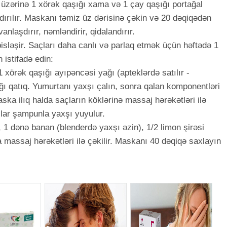
r, üzərinə 1 xörək qaşığı xama və 1 çay qaşığı portağal
şdırılır. Maskanı təmiz üz dərisinə çəkin və 20 dəqiqədən
anlaşdırır, nəmləndirir, qidalandırır.
isləşir. Saçları daha canlı və parlaq etmək üçün həftədə 1
istifadə edin:
 xörək qaşığı ayıpəncəsi yağı (apteklərdə satılır -
ı qatıq. Yumurtanı yaxşı çalın, sonra qalan komponentləri
ska ilıq halda saçların köklərinə massaj hərəkətləri ilə
çlar şampunla yaxşı yuyulur.
 1 dənə banan (blenderdə yaxşı əzin), 1/2 limon şirəsi
a massaj hərəkətləri ilə çəkilir. Maskanı 40 dəqiqə saxlayın