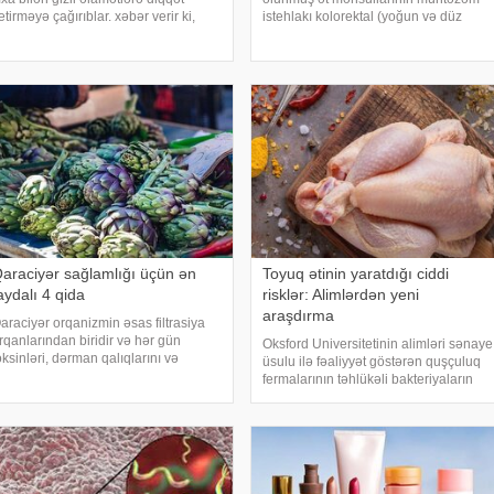
etirməyə çağırıblar. xəbər verir ki,
istehlakı kolorektal (yoğun və düz
nsult bəzi hallarda qəfil baş vermir və
bağırsaq) xərçəngi riskini artıra bilər.
eyin günlər, hətta həftələr əvvəl
xəbər verir ki, bu barədə Rusiya
üəyyən siqnallar verə bilər. Lakin b
Səhiyyə Nazirliyinin Milli Kliniki
Endokrinologiy
araciyər sağlamlığı üçün ən
Toyuq ətinin yaratdığı ciddi
aydalı 4 qida
risklər: Alimlərdən yeni
araşdırma
araciyər orqanizmin əsas filtrasiya
rqanlarından biridir və hər gün
Oksford Universitetinin alimləri sənaye
oksinləri, dərman qalıqlarını və
üsulu ilə fəaliyyət göstərən quşçuluq
addələr mübadiləsi nəticəsində
fermalarının təhlükəli bakteriyaların
aranan tullantıları emal edir.
yayılması baxımından ciddi risk daşıya
Euroonco" federal ekspert onkologiya
biləcəyini bildiriblər. xəbər verir ki,
linikalar
araşdırma zamanı son 45 i