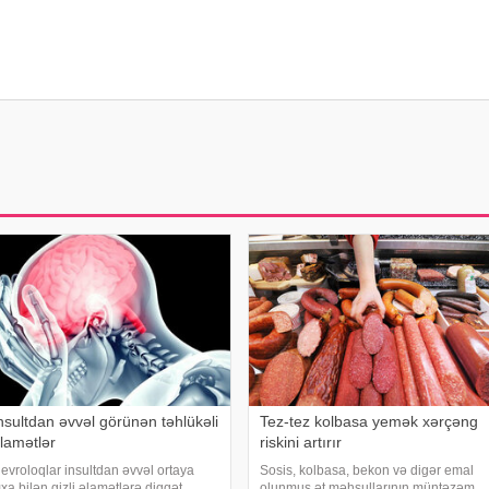
nsultdan əvvəl görünən təhlükəli
Tez-tez kolbasa yemək xərçəng
lamətlər
riskini artırır
evroloqlar insultdan əvvəl ortaya
Sosis, kolbasa, bekon və digər emal
ıxa bilən gizli əlamətlərə diqqət
olunmuş ət məhsullarının müntəzəm