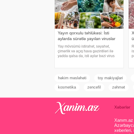
Yayın qorxulu təhlükəsi: İsti
X
aylarda sürətlə yayılan viruslar
ü
Yay mövsümü istirahət, səyahət,
R
çimərlik və açıq hava gəzintiləri ilə
i
yadda qalsa da, isti aylar bəzi virus
p
infeksiyalarının yayılması üçün
i
əlverişli şərait yarada bilər. Buna
v
səbəb təkcə yüksək temperatur deyil.
E
Açıq havad
M
həkim məsləhəti
toy makiyajlari
kosmetika
zencefil
zəhmət
Xəbərlər
Xanım.az s
Azərbaycan
xeberleri,