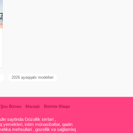
m
2026 ayaqqabı modelləri
Şou Biznes
Maraqlı
Bizimlə Əlaqə
 saytinda Gözəllik sirrləri ,
q yemekleri, intim münasibətlər, qadin
etika mehsullari , gozellik və sağlamlıq