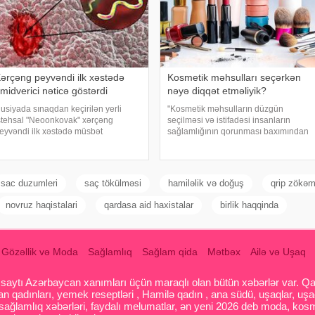
ərçəng peyvəndi ilk xəstədə
Kosmetik məhsulları seçərkən
midverici nəticə göstərdi
nəyə diqqət etməliyik?
usiyada sınaqdan keçirilən yerli
"Kosmetik məhsulların düzgün
stehsal "Neoonkovak" xərçəng
seçilməsi və istifadəsi insanların
eyvəndi ilk xəstədə müsbət
sağlamlığının qorunması baxımından
mmunoloji reaksiya yaradıb. xəbər
mühüm əhəmiyyət daşıyır". xəbər verir
erir ki, bu barədə Rusiyanın Milli
ki, bu fikirləri Səhiyyə Nazirliyinin
lmi-Tədqiqat Epidemiologiya və
rəsmi "Instagram" hesabınd
ikrobiologiya Mərkəzini
sac duzumleri
saç tökülməsi
hamiləlik və doğuş
qrip zökə
novruz haqistalari
qardasa aid haxistalar
birlik haqqinda
Gözəllik və Moda
Sağlamlıq
Sağlam qida
Mətbəx
Ailə və Uşaq
aytı Azərbaycan xanımları üçün maraqlı olan bütün xəbərlər var. Qadin
 qadınları, yemek reseptləri , Hamilə qadın , ana südü, uşaqlar, uşa
 sağlamlıq xəbərləri, faydalı melumatlar, ən yeni 2026 deb moda, kosm