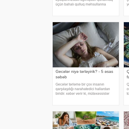
üçün bahalı qulluq məhsullarına
y
ehtiyacınız yoxdur. Duz və soda ilə
i
ayaqlarınızı həm rahatlaya, həm də
b
təravətləndirə bilərsiniz. xəbər verir ki,
m
çox vax
Gecələr niyə tərləyirik? - 5 əsas
Q
səbəb
f
Gecələr tərləmə bir çox insanın
Q
qarşılaşdığı narahatedici hallardan
o
biridir. xəbər verir ki, mütəxəssislər
t
bildirirlər ki, bu vəziyyət bəzən sadə
m
səbəblərlə əlaqəli olsa da, bəzi
y
hallarda sağlamlıq problemlərinin
"
əlamət
k