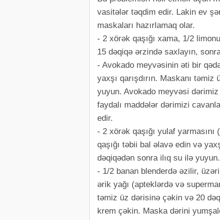
vasitələr təqdim edir. Lakin ev şər
maskaları hazırlamaq olar.
- 2 xörək qaşığı xama, 1/2 limonun
15 dəqiqə ərzində saxlayın, sonra 
- Avokado meyvəsinin əti bir qədə
yaxşı qarışdırın. Maskanı təmiz ü
yuyun. Avokado meyvəsi dərimiz ü
faydalı maddələr dərimizi cavanlaş
edir.
- 2 xörək qaşığı yulaf yarmasını 
qaşığı təbii bal əlavə edin və ya
dəqiqədən sonra ilıq su ilə yuyun
- 1/2 banan blenderdə əzilir, üz
ərik yağı (apteklərdə və supermark
təmiz üz dərisinə çəkin və 20 dəqi
krem çəkin. Maska dərini yumşaldır