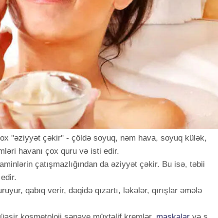
ox "əziyyət çəkir" - çöldə soyuq, nəm hava, soyuq külək,
ləri havanı çox quru və isti edir.
aminlərin çatışmazlığından da əziyyət çəkir. Bu isə, təbii
edir.
ruyur, qabıq verir, dəqidə qızartı, ləkələr, qırışlar əmələ
üasir kosmetoloji sənaye müxtəlif kremlər,
maskalar
və s.