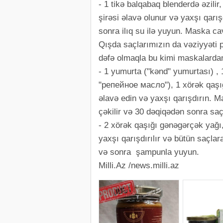
- 1 tikə balqabaq blenderdə əzili
şirəsi əlavə olunur və yaxşı qarı
sonra ilıq su ilə yuyun. Maska cav
Qışda saçlarımızın da vəziyyəti p
dəfə olmaqla bu kimi maskalardan 
- 1 yumurta ("kənd" yumurtası) , 1
"репейное масло"), 1 xörək qaşığ
əlavə edin və yaxşı qarışdırın. Ma
çəkilir və 30 dəqiqədən sonra sa
- 2 xörək qaşığı gənəgərçək yağı,
yaxşı qarışdırılır və bütün saçlar
və sonra şampunla yuyun.
Milli.Az /news.milli.az