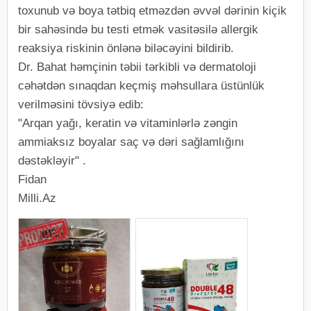
toxunub və boya tətbiq etməzdən əvvəl dərinin kiçik
bir sahəsində bu testi etmək vasitəsilə allergik
reaksiya riskinin önlənə biləcəyini bildirib.
Dr. Bahat həmçinin təbii tərkibli və dermatoloji
cəhətdən sınaqdan keçmiş məhsullara üstünlük
verilməsini tövsiyə edib:
"Arqan yağı, keratin və vitaminlərlə zəngin
ammiaksız boyalar saç və dəri sağlamlığını
dəstəkləyir" .
Fidan
Milli.Az