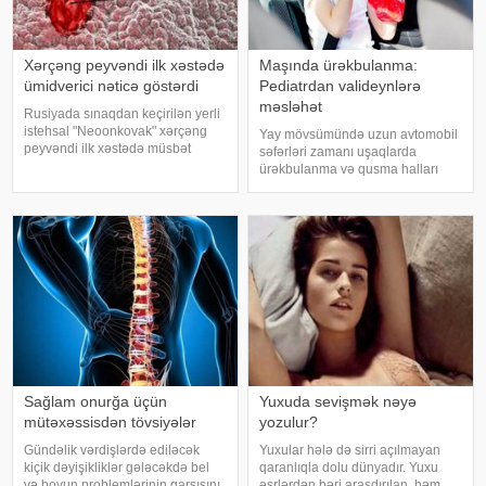
Xərçəng peyvəndi ilk xəstədə
Maşında ürəkbulanma:
ümidverici nəticə göstərdi
Pediatrdan valideynlərə
məsləhət
Rusiyada sınaqdan keçirilən yerli
istehsal "Neoonkovak" xərçəng
Yay mövsümündə uzun avtomobil
peyvəndi ilk xəstədə müsbət
səfərləri zamanı uşaqlarda
immunoloji reaksiya yaradıb.
ürəkbulanma və qusma halları
xəbər verir ki, bu barədə
tez-tez müşahidə olunur. xəbər
Rusiyanın Milli Elmi-Tədqiqat
verir ki, pediatr Jül Fujer bunun
Epidemiologiya və Mikrobiologiya
beynin gözlərdən və bədənin
Mərkəzini
hərəkətindən gələn siqnallar
arasındakı uyğunsuzluqda
Sağlam onurğa üçün
Yuxuda sevişmək nəyə
mütəxəssisdən tövsiyələr
yozulur?
Gündəlik vərdişlərdə ediləcək
Yuxular hələ də sirri açılmayan
kiçik dəyişikliklər gələcəkdə bel
qaranlıqla dolu dünyadır. Yuxu
və boyun problemlərinin qarşısını
əsrlərdən bəri araşdırılan, həm