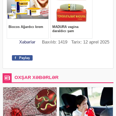
Xəbərlər
Baxılıb: 1419 Tarix: 12 aprel 2025
f
Paylaş
OXŞAR XƏBƏRLƏR