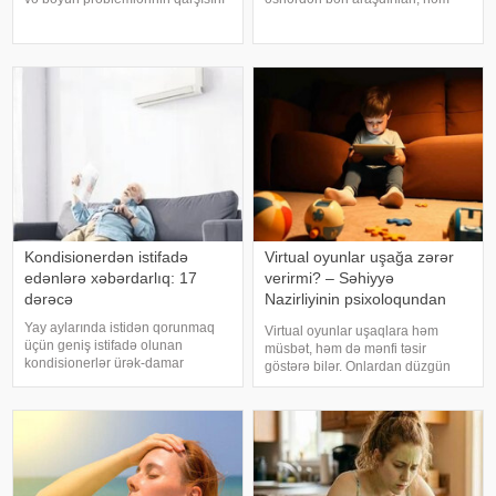
almağa kömək edə bilər. xəbər
alimlərin, həm də mistika ilə
verir ki, türkiyəli professor Turgut
məşğul olanların cavabını tapmaq
Akgülün sözlərinə görə, düzgün
istədiyi tapmacadır. Fərqli və
duruş onurğanın sağlam
rəngarəng yuxular bəzən də
qalmasınd
cinsəlikl
Kondisionerdən istifadə
Virtual oyunlar uşağa zərər
edənlərə xəbərdarlıq: 17
verirmi? – Səhiyyə
dərəcə
Nazirliyinin psixoloqundan
tövsiyələr
Yay aylarında istidən qorunmaq
Virtual oyunlar uşaqlara həm
üçün geniş istifadə olunan
müsbət, həm də mənfi təsir
kondisionerlər ürək-damar
göstərə bilər. Onlardan düzgün
xəstəlikləri olan şəxslər üçün ciddi
rejimdə istifadə edildikdə zehni
risk yarada bilər. xəbər verir ki,
inkişafı dəstəkləsə də, həddindən
kardioloqların bildirdiyinə görə,
artıq oynanılması fiziki və psixoloji
tərli halda qəfil çox soyuq otağ
problemlərə səbəb ola bilər