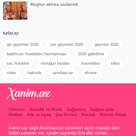
Məşhur aktrisa saxlanıldı
turlar.az
qis geyimləri 2026
yaz geyimleri 2026
geymler 2026
badimcan murebbesi hazirlanmasi
2026 gəlinliklər
sac horukleri
moruğun faydasi
kosmetika
klitor
video
hakisda
azerbaycan
efsane
Xəbərlər
Gözəllik və Moda
Sağlamlıq
Sağlam qida
Mətbəx
Ailə və Uşaq
Şou Biznes
Maraqlı
Bizimlə Əlaqə
Xanım.az saytı Azərbaycan xanımları üçün maraqlı olan
bütün xəbərlər var. Qadin saytinda Gözəllik sirrləri ,