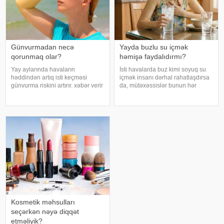
Günvurmadan necə
Yayda buzlu su içmək
qorunmaq olar?
həmişə faydalıdırmı?
Yay aylarında havaların
İsti havalarda buz kimi soyuq su
həddindən artıq isti keçməsi
içmək insanı dərhal rahatlaşdırsa
günvurma riskini artırır. xəbər verir
da, mütəxəssislər bunun hər
ki, xüsusilə uşaqlar, yaşlılar,
zaman ən yaxşı seçim olmadığını
xroniki xəstəliyi olan şəxslər və
bildirirlər. xəbər verir ki, çox soyuq
açıq havada çalışanlar daha
su susuzluq hissini tez azaldır və
diqqətli olmalıdırlar.
insanın kifayət qədə
Günvurmadan qorunma
Kosmetik məhsulları
seçərkən nəyə diqqət
etməliyik?