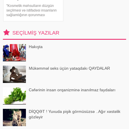
"Kosmetik məhsulların düzgün
seçilməsi və istifadəsi insanların
sağlamlığının qorunması
baxımından mühüm əhəmiyyət
daşıyır". xəbər verir ki, bu fikirləri
Səhiyyə Nazirliyinin rəsmi
SEÇILMIŞ YAZILAR
"Instagram" hesabınd
Hakışta
Mükəmməl seks üçün yataqdakı QAYDALAR
Cəfərinin insan orqanizminə inanılmaz faydaları
DİQQƏT ! Yuxuda pişik görmüsüzsə ..Ağır xəstəlik
gözləyir