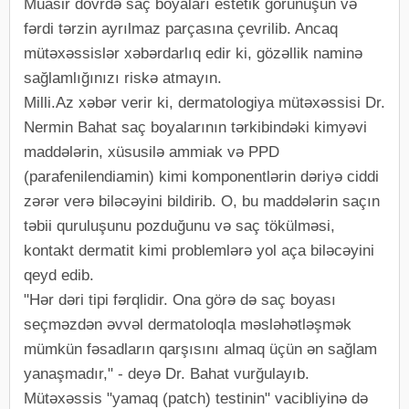
Müasir dövrdə saç boyaları estetik görünüşün və
fərdi tərzin ayrılmaz parçasına çevrilib. Ancaq
mütəxəssislər xəbərdarlıq edir ki, gözəllik naminə
sağlamlığınızı riskə atmayın.
Milli.Az xəbər verir ki, dermatologiya mütəxəssisi Dr.
Nermin Bahat saç boyalarının tərkibindəki kimyəvi
maddələrin, xüsusilə ammiak və PPD
(parafenilendiamin) kimi komponentlərin dəriyə ciddi
zərər verə biləcəyini bildirib. O, bu maddələrin saçın
təbii quruluşunu pozduğunu və saç tökülməsi,
kontakt dermatit kimi problemlərə yol aça biləcəyini
qeyd edib.
"Hər dəri tipi fərqlidir. Ona görə də saç boyası
seçməzdən əvvəl dermatoloqla məsləhətləşmək
mümkün fəsadların qarşısını almaq üçün ən sağlam
yanaşmadır," - deyə Dr. Bahat vurğulayıb.
Mütəxəssis "yamaq (patch) testinin" vacibliyinə də