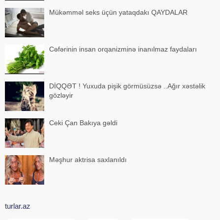
Mükəmməl seks üçün yataqdakı QAYDALAR
Cəfərinin insan orqanizminə inanılmaz faydaları
DİQQƏT ! Yuxuda pişik görmüsüzsə ..Ağır xəstəlik
gözləyir
Ceki Çan Bakıya gəldi
Məşhur aktrisa saxlanıldı
turlar.az