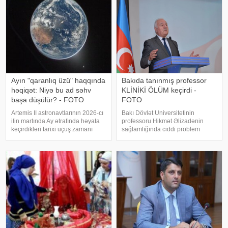
Ta ki, onu müəllimi kəşf edi
Ayın "qaranlıq üzü" haqqında
Bakıda tanınmış professor
həqiqət: Niyə bu ad səhv
KLİNİKİ ÖLÜM keçirdi -
başa düşülür? - FOTO
FOTO
Artemis II astronavtlarının 2026-cı
Bakı Dövlət Universitetinin
ilin martında Ay ətrafında həyata
professoru Hikmət Əlizadənin
keçirdikləri tarixi uçuş zamanı
sağlamlığında ciddi problem
çəkdikləri möhtəşəm fotolar köhnə
yaranıb. -a istinadən xəbər verir
bir sualı yenidən gündəmə gətirdi:
ki, 70 yaşlı professor dünən iş
Ayın qaranlıq tərəfi doğrudanmı
yerində ürəyində narahatlıq hiss
hər zaman qaranlıqdır?
etdikdən sonra təcili tibbi yardıma
müraciə