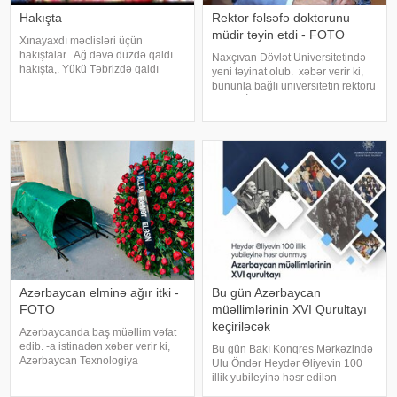
Hakışta
Rektor fəlsəfə doktorunu
müdir təyin etdi - FOTO
Xınayaxdı məclisləri üçün
hakıştalar . Ağ dəvə düzdə qaldı
Naxçıvan Dövlət Universitetində
hakışta,. Yükü Təbrizdə qaldı
yeni təyinat olub. xəbər verir ki,
hakışta. Oğlanı dərd apardı
bununla bağlı universitetin rektoru
hakışta,. Dərmanı qızda qaldı
Elbrus İsayev əmr imzalayıb.
hakışta. Gülü atdım dənizə
Əmrə əsasən, Azərbaycan tarixi
hakışta,. Batdı çıxmadı üzə
kafedrasının dosenti, tarix üzrə
hakışta. Nolar bizi
fəlsəfə doktoru Zamin Əliye
Azərbaycan elminə ağır itki -
Bu gün Azərbaycan
FOTO
müəllimlərinin XVI Qurultayı
keçiriləcək
Azərbaycanda baş müəllim vəfat
edib. -a istinadən xəbər verir ki,
Bu gün Bakı Konqres Mərkəzində
Azərbaycan Texnologiya
Ulu Öndər Heydər Əliyevin 100
Universitetinin (ATU) Mexanika və
illik yubileyinə həsr edilən
nəqliyyat texnologiyaları
Azərbaycan müəllimlərinin XVI