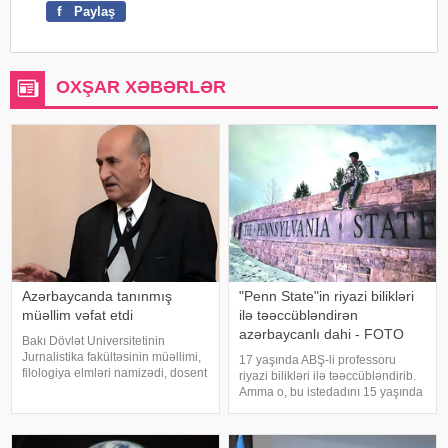
f
Paylaş
OXŞAR XƏBƏRLƏR
Azərbaycanda tanınmış
"Penn State"in riyazi bilikləri
müəllim vəfat etdi
ilə təəccübləndirən
azərbaycanlı dahi - FOTO
Bakı Dövlət Universitetinin
Jurnalistika fakültəsinin müəllimi,
17 yaşında ABŞ-li professoru
filologiya elmləri namizədi, dosent
riyazi bilikləri ilə təəccübləndirib.
Mahmud Mahmudov dünyasını
Amma o, bu istedadını 15 yaşında
dəyişib. xəbər verir ki, o, bu gün
dərk edib. Riyazi bilikləri ilə
88 yaşında vəfat edib. Qeyd edək
yaşıdlarından seçilsə də, uzun
ki, Mahmud Mahmudov 50 il
müddət bunun fərqində olmayıb.