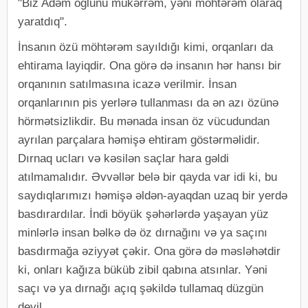
"Biz Adəm oğlunu mükərrəm, yəni möhtərəm olaraq
yaratdıq".
İnsanın özü möhtərəm sayıldığı kimi, orqanları da
ehtirama layiqdir. Ona görə də insanın hər hansı bir
orqanının satılmasına icazə verilmir. İnsan
orqanlarının pis yerlərə tullanması da ən azı özünə
hörmətsizlikdir. Bu mənada insan öz vücudundan
ayrılan parçalara həmişə ehtiram göstərməlidir.
Dırnaq ucları və kəsilən saçlar hara gəldi
atılmamalıdır. Əvvəllər belə bir qayda var idi ki, bu
saydıqlarımızı həmişə əldən-ayaqdan uzaq bir yerdə
basdırardılar. İndi böyük şəhərlərdə yaşayan yüz
minlərlə insan bəlkə də öz dırnağını və ya saçını
basdırmağa əziyyət çəkir. Ona görə də məsləhətdir
ki, onları kağıza büküb zibil qabına atsınlar. Yəni
saçı və ya dırnağı açıq şəkildə tullamaq düzgün
deyil.