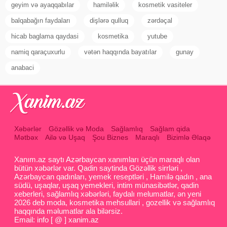
geyim və ayaqqabılar
hamiləlik
kosmetik vasiteler
balqabağın faydaları
dişlərə qulluq
zərdəçal
hicab baglama qaydasi
kosmetika
yutube
namiq qaraçuxurlu
vətən haqqında bayatılar
gunay
anabaci
Xəbərlər
Gözəllik və Moda
Sağlamlıq
Sağlam qida
Mətbəx
Ailə və Uşaq
Şou Biznes
Maraqlı
Bizimlə Əlaqə
Xanım.az saytı Azərbaycan xanımları üçün maraqlı olan
bütün xəbərlər var. Qadin saytinda Gözəllik sirrləri ,
Azərbaycan qadınları, yemek reseptləri , Hamilə qadın , ana
südü, uşaqlar, uşaq yemekleri, intim münasibətlər, qadin
xeberleri, sağlamlıq xəbərləri, faydalı melumatlar, ən yeni
2026 deb moda, kosmetika mehsullari , gozellik və sağlamlıq
haqqında məlumatlar ala bilərsiz.
Email: info [ @ ] xanim.az