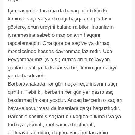
İşin başqa bir tərəfinə də baxaq: ola bilsin ki,
kiminsə saçı və ya dırnağı başqasına pis təsir
göstərə, onun ürəyini bulandıra bilər. İnsanların
iyrənməsinə səbəb olmaq onların haqqını
tapdalamaqdır. Ona görə də saç və ya dırnaq
məsələsində həssas davranmaq lazımdır. Uca
Peyğəmbərimiz (s.ə.s.) dırnaqlarını müəyyən
günlərdə səliqə ilə kəsər və heç kimin görmədiyi
yerdə basdırardı.
Bərbərxanalarda hər gün neçə-neçə insanın saçı
qırxılır. Təbii ki, bərbərin hər gün yer qazıb saç
basdırmaq imkanı yoxdur. Ancaq bərbərin o saçları
havaya sovurması da insanlara qarşı haqsızlıqdır.
Bərbər o kəsilmiş saçları bir kağıza bükməli və ya
torbaya yığmalı, möhkəmcə bağlamalı,
açılmayacağından, dağılmayacağından əmin