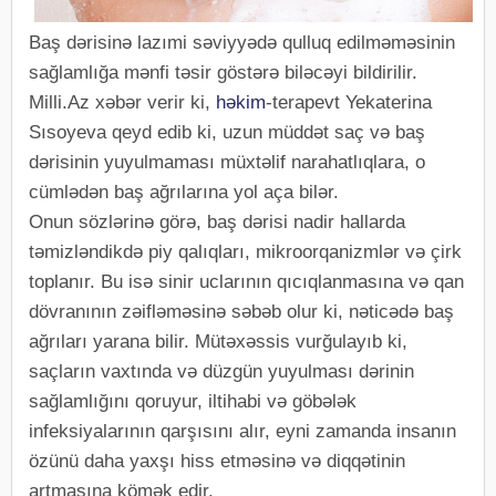
Baş dərisinə lazımi səviyyədə qulluq edilməməsinin
sağlamlığa mənfi təsir göstərə biləcəyi bildirilir.
Milli.Az xəbər verir ki,
həkim
-terapevt Yekaterina
Sısoyeva qeyd edib ki, uzun müddət saç və baş
dərisinin yuyulmaması müxtəlif narahatlıqlara, o
cümlədən baş ağrılarına yol aça bilər.
Onun sözlərinə görə, baş dərisi nadir hallarda
təmizləndikdə piy qalıqları, mikroorqanizmlər və çirk
toplanır. Bu isə sinir uclarının qıcıqlanmasına və qan
dövranının zəifləməsinə səbəb olur ki, nəticədə baş
ağrıları yarana bilir. Mütəxəssis vurğulayıb ki,
saçların vaxtında və düzgün yuyulması dərinin
sağlamlığını qoruyur, iltihabi və göbələk
infeksiyalarının qarşısını alır, eyni zamanda insanın
özünü daha yaxşı hiss etməsinə və diqqətinin
artmasına kömək edir.