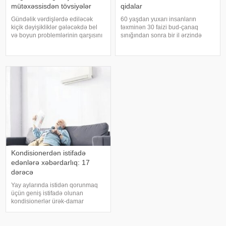
mütəxəssisdən tövsiyələr
qidalar
Gündəlik vərdişlərdə ediləcək
60 yaşdan yuxarı insanların
kiçik dəyişikliklər gələcəkdə bel
təxminən 30 faizi bud-çanaq
və boyun problemlərinin qarşısını
sınığından sonra bir il ərzində
almağa kömək edə bilər. xəbər
həyatını itirir. xəbər verir ki, bu
verir ki, türkiyəli professor Turgut
səbəbdən sümüklərin
Akgülün sözlərinə görə, düzgün
möhkəmliyini qorumaq və sınıq
duruş onurğanın sağlam
riskini azaltmaq üçün kalsium, D
qalmasınd
vitamini, zülal
Kondisionerdən istifadə
edənlərə xəbərdarlıq: 17
dərəcə
Yay aylarında istidən qorunmaq
üçün geniş istifadə olunan
kondisionerlər ürək-damar
xəstəlikləri olan şəxslər üçün ciddi
risk yarada bilər. xəbər verir ki,
kardioloqların bildirdiyinə görə,