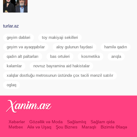
turlar.az
geyim dəbləri
toy makiyaji sekilleri
geyim və ayaqqabılar
aloy gulunun faydasi
hamilə qadın
qadın alt paltarları
bas ortuleri
kosmetika
arıqla
kəlamlar
novruz bayramina aid hakistalar
xalqlar dostluğu metrosunun üstündə çox təcili mənzil satılır
oglaq
Xəbərlər
Gözəllik və Moda
Sağlamlıq
Sağlam qida
Mətbəx
Ailə və Uşaq
Şou Biznes
Maraqlı
Bizimlə Əlaqə