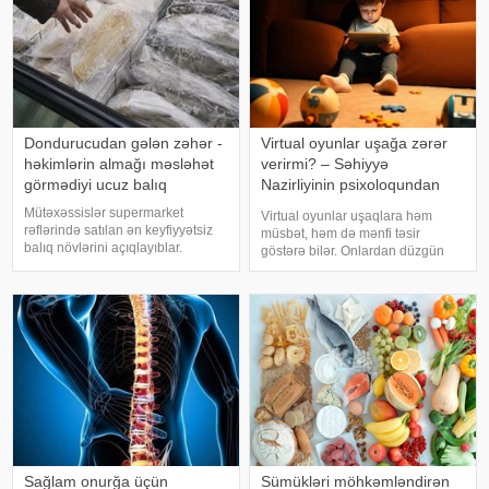
Dondurucudan gələn zəhər -
Virtual oyunlar uşağa zərər
həkimlərin almağı məsləhət
verirmi? – Səhiyyə
görmədiyi ucuz balıq
Nazirliyinin psixoloqundan
tövsiyələr
Mütəxəssislər supermarket
Virtual oyunlar uşaqlara həm
rəflərində satılan ən keyfiyyətsiz
müsbət, həm də mənfi təsir
balıq növlərini açıqlayıblar.
göstərə bilər. Onlardan düzgün
Dondurulmuş balıq tez və faydalı
rejimdə istifadə edildikdə zehni
şam yeməyi üçün ideal seçim kimi
inkişafı dəstəkləsə də, həddindən
görünür. xarici mediaya istinadən
artıq oynanılması fiziki və psixoloji
xəbər verir ki, supermarketlərdək
problemlərə səbəb ola bilər
Sağlam onurğa üçün
Sümükləri möhkəmləndirən