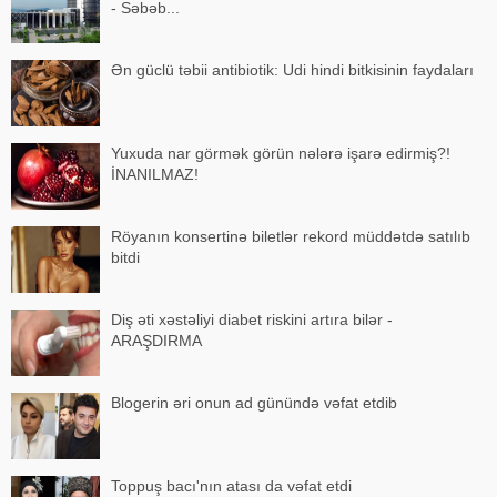
- Səbəb...
Ən güclü təbii antibiotik: Udi hindi bitkisinin faydaları
Yuxuda nar görmək görün nələrə işarə edirmiş?!
İNANILMAZ!
Röyanın konsertinə biletlər rekord müddətdə satılıb
bitdi
Diş əti xəstəliyi diabet riskini artıra bilər -
ARAŞDIRMA
Blogerin əri onun ad günündə vəfat etdib
Toppuş bacı'nın atası da vəfat etdi