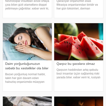
Nevroloqlar insultdan əvvəl ortaya
Qaraciyər orqanizmin əsas
çıxa bilən gizli əlamətlərə diqqət
filtrasiya orqanlarından biridir və
yetirməyə çağırıblar. xəbər verir ki,
hər gün toksinləri, dərman
insult bəzi hallarda qəfil baş
qalıqlarını və maddələr
vermir və beyin günlər, hətta
mübadiləsi nəticəsində yaranan
həftələr əvvəl müəyyən siqnallar
tullantıları emal edir. "Euroonco"
verə bilər. Lakin b
federal ekspert onkologiya
klinikalar
Daim yorğunluğunuzun
Qarpız bu şəxslərə olmaz
səbəbi bu xəstəliklər ola bilər
Qarpızın həddindən artıq qəbulu
bəzi insanlar üçün sağlamlıq riski
Bəzən yorğunluq normal haldır,
yarada bilər. xəbər verir ki, rusiyalı
lakin hər gün davam edən
diyetoloq Olqa Yamilovanın
halsızlıq orqanizmdə müəyyən
sözlərinə görə, xüsusilə böyrək və
problemlərin əlaməti ola bilər.
şəkərli diabet xəstələri bu
xəbər verir ki, davamlı
meyvəni ehtiyatla istehla
yorğunluğun səbəbləri arasında
qan azlığı, qalxanabənzər vəz
xəstəlikləri, şəkərl