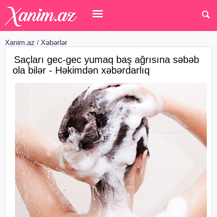
Xanim.az
/
Xəbərlər
Saçları gec-gec yumaq baş ağrısına səbəb
ola bilər - Həkimdən xəbərdarlıq