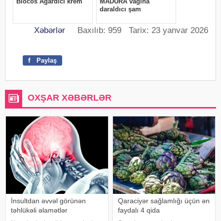
Xəbərlər
Baxılıb: 959 Tarix: 23 yanvar 2026
f
Paylaş
OXŞAR XƏBƏRLƏR
İnsultdan əvvəl görünən
Qaraciyər sağlamlığı üçün ən
təhlükəli əlamətlər
faydalı 4 qida