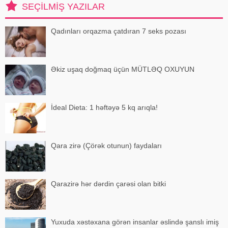
SEÇILMIŞ YAZILAR
tərli halda qəfil çox soyuq otağ
Qadınları orqazma çatdıran 7 seks pozası
Əkiz uşaq doğmaq üçün MÜTLƏQ OXUYUN
İdeal Dieta: 1 həftəyə 5 kq arıqla!
Qara zirə (Çörək otunun) faydaları
Qarazirə hər dərdin çarəsi olan bitki
Yuxuda xəstəxana görən insanlar əslində şanslı imiş