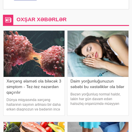
OXŞAR XƏBƏRLƏR
Xərçəng əlaməti ola biləcək 3
Daim yorğunluğunuzun
simptom - Tez-tez nəzərdən
səbəbi bu xəstəliklər ola bilər
qaçırılır
Bəzən yorğunluq normal haldır,
lakin hər gün davam edən
Dünya miqyasında xərçəng
halsızlıq orqanizmdə müəyyən
hallarının sayının artması bir daha
problemlərin əlaməti ola bilər.
erkən diaqnozun və bədənin incə
xəbər verir ki, davamlı
xəbərdarlıq əlamətlərinin düzgün
yorğunluğun səbəbləri arasında
şərh edilməsinin vacibliyini
qan azlığı, qalxanabənzər vəz
vurğulayır. Məşhur inancın əksinə
xəstəlikləri, şəkərl
olaraq, xərçəng növləri həmişə