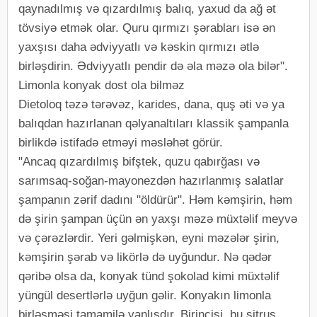
qaynadılmış və qızardılmış balıq, yaxud da ağ ət
tövsiyə etmək olar. Quru qırmızı şərabları isə ən
yaxşısı daha ədviyyatlı və kəskin qırmızı ətlə
birləşdirin. Ədviyyatlı pendir də əla məzə ola bilər".
Limonla konyak dost ola bilməz
Dietoloq təzə tərəvəz, karides, dana, quş əti və ya
balıqdan hazırlanan qəlyanaltıları klassik şampanla
birlikdə istifadə etməyi məsləhət görür.
"Ancaq qızardılmış bifştek, quzu qabırğası və
sarımsaq-soğan-mayonezdən hazırlanmış salatlar
şampanın zərif dadını "öldürür". Həm kəmşirin, həm
də şirin şampan üçün ən yaxşı məzə müxtəlif meyvə
və çərəzlərdir. Yeri gəlmişkən, eyni məzələr şirin,
kəmşirin şərab və likörlə də uyğundur. Nə qədər
qəribə olsa da, konyak tünd şokolad kimi müxtəlif
yüngül desertlərlə uyğun gəlir. Konyakın limonla
birləşməsi tamamilə yanlışdır. Birincisi, bu sitrus