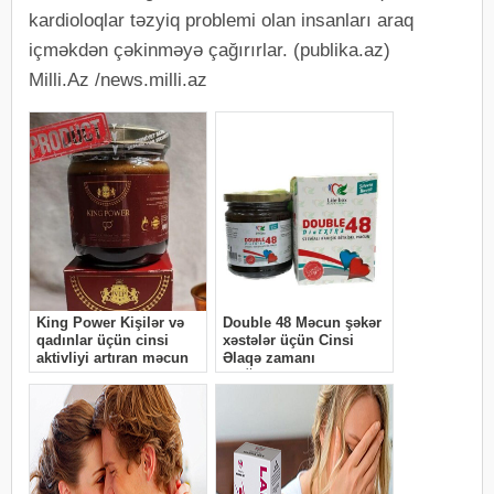
kardioloqlar təzyiq problemi olan insanları araq
içməkdən çəkinməyə çağırırlar. (publika.az)
Milli.Az /news.milli.az