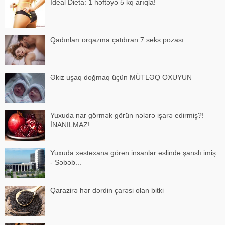
İdeal Dieta: 1 həftəyə 5 kq arıqla!
Qadınları orqazma çatdıran 7 seks pozası
Əkiz uşaq doğmaq üçün MÜTLƏQ OXUYUN
Yuxuda nar görmək görün nələrə işarə edirmiş?!
İNANILMAZ!
Yuxuda xəstəxana görən insanlar əslində şanslı imiş
- Səbəb...
Qarazirə hər dərdin çarəsi olan bitki