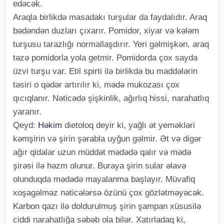
edəcək.
Araqla birlikdə masadakı turşular da faydalıdır. Araq
bədəndən duzları çıxarır. Pomidor, xiyar və kələm
turşusu tarazlığı normallaşdırır. Yeri gəlmişkən, araq
təzə pomidorla yola getmir. Pomidorda çox sayda
üzvi turşu var. Etil spirti ilə birlikdə bu maddələrin
təsiri o qədər artırılır ki, mədə mukozası çox
qıcıqlanır. Nəticədə şişkinlik, ağırlıq hissi, narahatlıq
yaranır.
Qeyd:
Həkim
dietoloq deyir ki, yağlı ət yeməkləri
kəmşirin və şirin şərabla uyğun gəlmir. Ət və digər
ağır qidalar uzun müddət mədədə qalır və mədə
şirəsi ilə həzm olunur. Buraya şirin sular əlavə
olunduqda mədədə mayalanma başlayır. Müvafiq
xoşagəlməz nəticələrsə özünü çox gözlətməyəcək.
Karbon qazı ilə doldurulmuş şirin şampan xüsusilə
ciddi narahatlığa səbəb ola bilər. Xatırladaq ki,