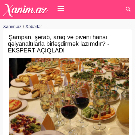
Xanim.az
/
Xəbərlər
Şampan, şərab, araq və pivəni hansı
qəlyanaltılarla birləşdirmək lazımdır? -
EKSPERT AÇIQLADI