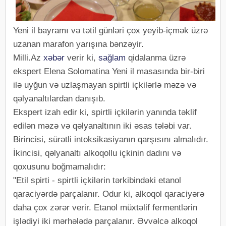
Yeni il bayramı və tətil günləri çox yeyib-içmək üzrə
uzanan marafon yarışına bənzəyir.
Milli.Az
xəbər
verir ki,
sağlam
qidalanma üzrə
ekspert Elena Solomatina Yeni il masasında bir-biri
ilə uyğun və uzlaşmayan spirtli içkilərlə məzə və
qəlyanaltılardan danışıb.
Ekspert izah edir ki, spirtli içkilərin yanında təklif
edilən məzə və qəlyanaltının iki əsas tələbi var.
Birincisi, sürətli intoksikasiyanın qarşısını almalıdır.
İkincisi, qəlyanaltı alkoqollu içkinin dadını və
qoxusunu boğmamalıdır:
"Etil spirti - spirtli içkilərin tərkibindəki etanol
qaraciyərdə parçalanır. Odur ki, alkoqol qaraciyərə
daha çox zərər verir. Etanol müxtəlif fermentlərin
işlədiyi iki mərhələdə parçalanır. Əvvəlcə alkoqol