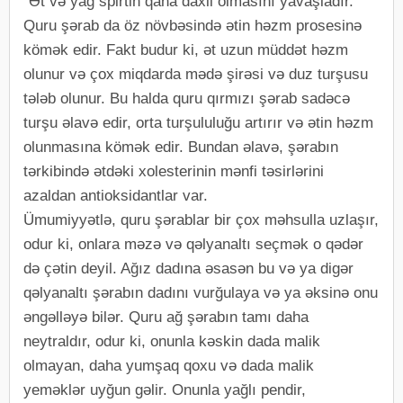
"Ət və yağ spirtin qana daxil olmasını yavaşladır.
Quru şərab da öz növbəsində ətin həzm prosesinə
kömək edir. Fakt budur ki, ət uzun müddət həzm
olunur və çox miqdarda mədə şirəsi və duz turşusu
tələb olunur. Bu halda quru qırmızı şərab sadəcə
turşu əlavə edir, orta turşululuğu artırır və ətin həzm
olunmasına kömək edir. Bundan əlavə, şərabın
tərkibində ətdəki xolesterinin mənfi təsirlərini
azaldan antioksidantlar var.
Ümumiyyətlə, quru şərablar bir çox məhsulla uzlaşır,
odur ki, onlara məzə və qəlyanaltı seçmək o qədər
də çətin deyil. Ağız dadına əsasən bu və ya digər
qəlyanaltı şərabın dadını vurğulaya və ya əksinə onu
əngəlləyə bilər. Quru ağ şərabın tamı daha
neytraldır, odur ki, onunla kəskin dada malik
olmayan, daha yumşaq qoxu və dada malik
yeməklər uyğun gəlir. Onunla yağlı pendir,