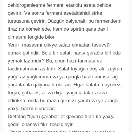
dehidrogenləşmə fermenti etanolu asetaldehidə
çevirir. Və sonra ferment asetaldehidi sirkə
turşusuna çevirir. Düzgün qəlyanaltı bu fermentlərin
ifrazına kömək edə, həm də spirtin qana daxil
olmasını ləngidə bilər.
Yeni il masasını olivye salatı olmadan təsəvvür
etmək çətindir. Belə bir salatı hansı şərabla birlikdə
yemək lazımdır? Bu, onun hazırlanması və
təqdimatından asılıdır. Salat toyuğun döş əti, zeytun
yağı, az yağlı xama və ya qatıqla hazırlanıbsa, ağ
şərabla əla qəlyanaltı olacaq. Əgər salata mayonez,
turşu, göbələk, ət və digər yağlı qidalar əlavə
ediriksə, onda bu məzə qırmızı şərab və ya araqla
yaxşı həzm olunacaq".
Dietoloq "Quru şərablar ət qəlyanaltıları ilə yaxşı
gedir" ənənəvi fikri təsdiqləyir.