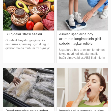
ağı
Bu qidalar stresi azaldır
Alimlər uşaqlarda boy
artımının ləngiməsinin gizli
Gündəlik həyatın gərginliyi ilə
səbəbini aşkar ediblər
mübarizə aparmaq üçün düzgün
qidalanma da mühüm rol oynayır.
Uşaqlarda boy artımının ləngiməsi
axşam.az-a istinadən bildirir
təkcə qeyri-kafi qidalanma ilə
ki, orqanizmin kifayət qədər
bağlı olmaya bilər. ABŞ-li alimlərin
vitamin və mineral alması stressin
yeni araşdırması göstərib ki,
təsirlərini azaltmağa kömək edə
bağırsaq mikrobiomundakı bəzi
bilər
bakteriyalar hələ ana bətnində
olarkən körpənin inkişafın
Dondurucudan gələn zəhər -
İnsanlar niyə əsnəyir və niyə