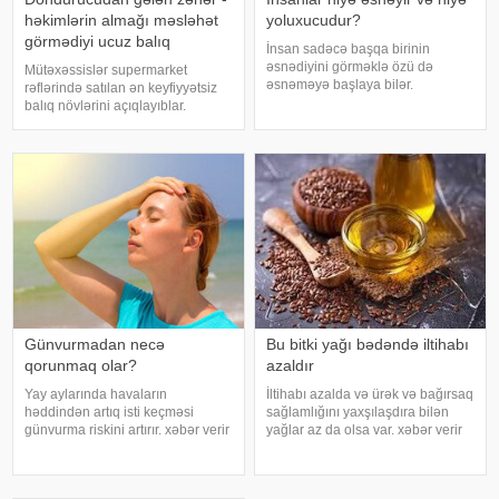
həkimlərin almağı məsləhət
yoluxucudur?
görmədiyi ucuz balıq
İnsan sadəcə başqa birinin
əsnədiyini görməklə özü də
Mütəxəssislər supermarket
əsnəməyə başlaya bilər.
rəflərində satılan ən keyfiyyətsiz
Maraqlıdır ki, bu qəribə təsir bəzi
balıq növlərini açıqlayıblar.
heyvanlarda da müşahidə olunur.
Dondurulmuş balıq tez və faydalı
xarici mediaya istinadən xəbər
şam yeməyi üçün ideal seçim kimi
verir ki, əsnəmək insan
görünür. xarici mediaya istinadən
orqanizminin ən adi
xəbər verir ki, supermarketlərdək
Günvurmadan necə
Bu bitki yağı bədəndə iltihabı
qorunmaq olar?
azaldır
Yay aylarında havaların
İltihabı azalda və ürək və bağırsaq
həddindən artıq isti keçməsi
sağlamlığını yaxşılaşdıra bilən
günvurma riskini artırır. xəbər verir
yağlar az da olsa var. xəbər verir
ki, xüsusilə uşaqlar, yaşlılar,
ki, kətan yağı ənənəvi olaraq
xroniki xəstəliyi olan şəxslər və
işlədici və yara sağalması üçün
açıq havada çalışanlar daha
istifadə edilən üyüdülmüş və