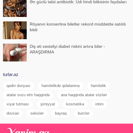
Ən güclü təbii antibiotik: Udi hindi bitkisinin faydaları
Röyanın konsertinə biletlər rekord müddətdə satılıb
bitdi
Diş əti xəstəliyi diabet riskini artıra bilər -
ARAŞDIRMA
turlar.az
qadin dunyasi
hamilelikde qidalanma
hamiləlik
atalar sozu elm haqqinda
ana haqqinda atalar sözləri
xiyar tutması
şirniyyat
kosmetika
intim
dovsan
sekisler
bayraq
burcler