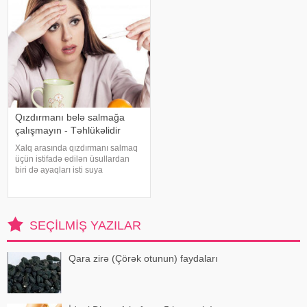
diqqətli olmalıdırlar.
preslənmiş kətan toxumlarında
Günvurmadan qorunma
Qızdırmanı belə salmağa
çalışmayın - Təhlükəlidir
Xalq arasında qızdırmanı salmaq
üçün istifadə edilən üsullardan
biri də ayaqları isti suya
qoymaqdır. Lakin bu metod hər
zaman faydalı hesab edilmir və
bəzi hallarda vəziyyəti daha da
ağırlaşdıra bilər. xəbər verir ki,
SEÇILMIŞ YAZILAR
yüksə
Qara zirə (Çörək otunun) faydaları