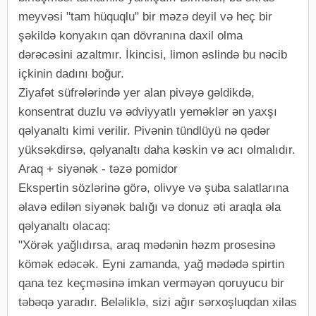
meyvəsi "tam hüquqlu" bir məzə deyil və heç bir
şəkildə konyakın qan dövranına daxil olma
dərəcəsini azaltmır. İkincisi, limon əslində bu nəcib
içkinin dadını boğur.
Ziyafət süfrələrində yer alan pivəyə gəldikdə,
konsentrat duzlu və ədviyyatlı yeməklər ən yaxşı
qəlyanaltı kimi verilir. Pivənin tündlüyü nə qədər
yüksəkdirsə, qəlyanaltı daha kəskin və acı olmalıdır.
Araq + siyənək - təzə pomidor
Ekspertin sözlərinə görə, olivye və şuba salatlarına
əlavə edilən siyənək balığı və donuz əti araqla əla
qəlyanaltı olacaq:
"Xörək yağlıdırsa, araq mədənin həzm prosesinə
kömək edəcək. Eyni zamanda, yağ mədədə spirtin
qana tez keçməsinə imkan verməyən qoruyucu bir
təbəqə yaradır. Beləliklə, sizi ağır sərxoşluqdan xilas