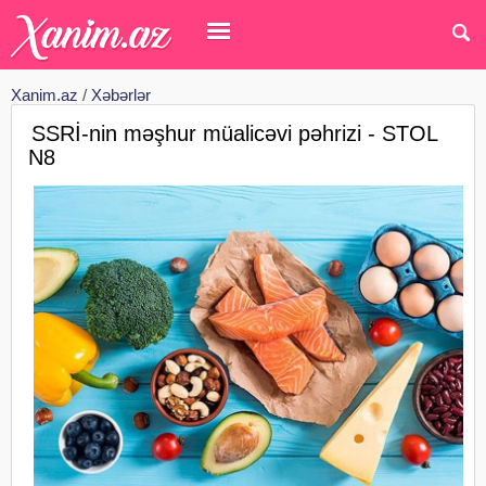
Xanim.az
/
Xəbərlər
SSRİ-nin məşhur müalicəvi pəhrizi - STOL
N8