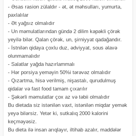
- Əsas rasion zülaldır - ət, ət məhsulları, yumurta,
paxlalılar
- Ət yağsız olmalıdır
- Un məmulatlarından gündə 2 dilim kəpəkli çörək
yeyilə bilər. Qalan çörək, un, şirniyyat qadağandır.
- İstnilən qidaya çoxlu duz, ədviyyat, sous əlavə
olunmamalıdır
- Salatlar yağda hazırlammalı
- Hər porsiya yeməyin 50%i tərəvəz olmalıdır
- Qızartma, hisə verilmiş, nişastalı, qurudulmuş
qidalar və fast food tamam çıxarılır
- Şəkərli məmulatlar çox az və təbii olmalıdır
Bu dietada siz istənilən vaxt, istənilən miqdar yemək
yeyə bilərsiz. Yetər ki, sutkalıq 2000 kalorini
keçməyəsiz.
Bu dieta ilə insan arıqlayır, iltihab azalır, maddələr