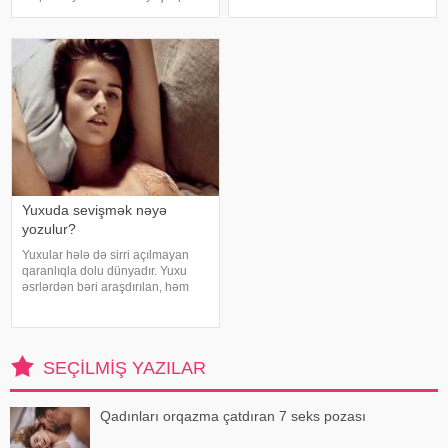
xəbər verir ki, bu barədə
uğurla əməliyyat edilib. xəbər
Rusiyanın Milli Elmi-Tədqiqat
verir ki, hadisədən sonra
Epidemiologiya və Mikrobiologiya
zərərçəkən Səhiyyə Nazirliyi
Mərkəzini
Akademik M.A.Topçubaşov adına
Elmi Cərrahiyy
Yuxuda sevişmək nəyə
yozulur?
Yuxular hələ də sirri açılmayan
qaranlıqla dolu dünyadır. Yuxu
əsrlərdən bəri araşdırılan, həm
alimlərin, həm də mistika ilə
məşğul olanların cavabını tapmaq
istədiyi tapmacadır. Fərqli və
rəngarəng yuxular bəzən də
SEÇILMIŞ YAZILAR
cinsəlikl
Qadınları orqazma çatdıran 7 seks pozası