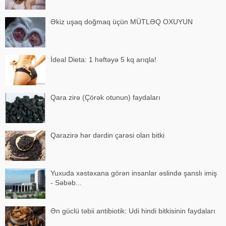
Əkiz uşaq doğmaq üçün MÜTLƏQ OXUYUN
İdeal Dieta: 1 həftəyə 5 kq arıqla!
Qara zirə (Çörək otunun) faydaları
Qarazirə hər dərdin çarəsi olan bitki
Yuxuda xəstəxana görən insanlar əslində şanslı imiş
- Səbəb...
Ən güclü təbii antibiotik: Udi hindi bitkisinin faydaları