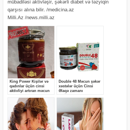
mübadiləsi aktivləşir, şəkərli diabet və təzyiqin
qarşısı alına bilir. /medicina.az
Milli.Az /news.milli.az