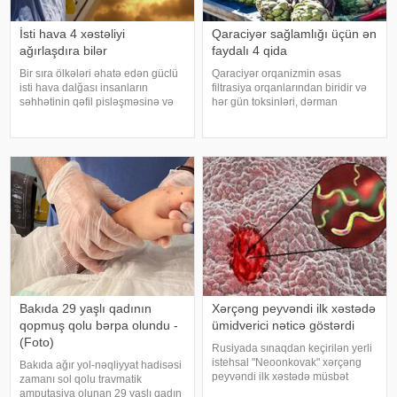
İsti hava 4 xəstəliyi
Qaraciyər sağlamlığı üçün ən
ağırlaşdıra bilər
faydalı 4 qida
Bir sıra ölkələri əhatə edən güclü
Qaraciyər orqanizmin əsas
isti hava dalğası insanların
filtrasiya orqanlarından biridir və
səhhətinin qəfil pisləşməsinə və
hər gün toksinləri, dərman
bəzi xəstəliklərin ağırlaşmasına
qalıqlarını və maddələr
səbəb ola bilər. Yüksək
mübadiləsi nəticəsində yaranan
temperatur yalnız susuzlaşma və
tullantıları emal edir. "Euroonco"
günvurma riski yaratmır. xarici
federal ekspert onkologiya
mediay
klinikalar
Bakıda 29 yaşlı qadının
Xərçəng peyvəndi ilk xəstədə
qopmuş qolu bərpa olundu -
ümidverici nəticə göstərdi
(Foto)
Rusiyada sınaqdan keçirilən yerli
istehsal "Neoonkovak" xərçəng
Bakıda ağır yol-nəqliyyat hadisəsi
peyvəndi ilk xəstədə müsbət
zamanı sol qolu travmatik
immunoloji reaksiya yaradıb.
amputasiya olunan 29 yaşlı qadın