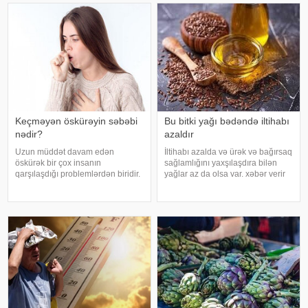
həyatında diqqətsiz bir şəxsiyyətə
bərəkətinə, tacir üçün çox quru,
sahib olduğu, ətrafındak
xalq üçün yaxşı bir idarəy
Keçməyən öskürəyin səbəbi
Bu bitki yağı bədəndə iltihabı
nədir?
azaldır
Uzun müddət davam edən
İltihabı azalda və ürək və bağırsaq
öskürək bir çox insanın
sağlamlığını yaxşılaşdıra bilən
qarşılaşdığı problemlərdən biridir.
yağlar az da olsa var. xəbər verir
Bəzən adi soyuqdəymədən sonra
ki, kətan yağı ənənəvi olaraq
yaranan öskürək həftələrlə davam
işlədici və yara sağalması üçün
edə bilər. Lakin öskürəyin səbəbi
istifadə edilən üyüdülmüş və
hər zaman tənəffüs yolu
preslənmiş kətan toxumlarında
infeksiyası olmur