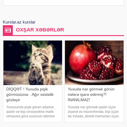
Kurslar.az kurslar
OXŞAR XƏBƏRLƏR
DİQQƏT ! Yuxuda pişik
Yuxuda nar görmək görün
görmüsüzsə ..Ağır xəstəlik
nələrə işarə edirmiş?!
gözləyir
İNANILMAZ!
Yuxusunda pişik görən adamın,
Yuxuda nar görmək qadın üçün
qadın və kişi cinsiyyətinə malik
ziyarət və mücevherata, kişi üçün
olmasına görə yuxunun təbirləri
də övlada, dövlət məmurları üçün
dəyişir. Əgər bu yuxunu görən
terfie, zabitlər üçün əmrlərinin
adam bir kişisə, bu kişinin normal
keçməsinə, kəndli üçün oktyabr