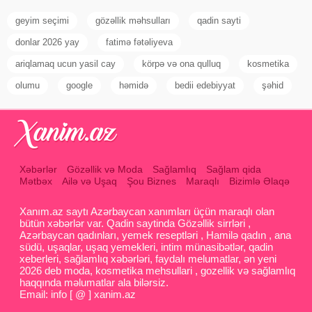
geyim seçimi
gözəllik məhsulları
qadin sayti
donlar 2026 yay
fatimə fətəliyeva
ariqlamaq ucun yasil cay
körpə və ona qulluq
kosmetika
olumu
google
həmidə
bedii edebiyyat
şəhid
Xəbərlər
Gözəllik və Moda
Sağlamlıq
Sağlam qida
Mətbəx
Ailə və Uşaq
Şou Biznes
Maraqlı
Bizimlə Əlaqə
Xanım.az saytı Azərbaycan xanımları üçün maraqlı olan
bütün xəbərlər var. Qadin saytinda Gözəllik sirrləri ,
Azərbaycan qadınları, yemek reseptləri , Hamilə qadın , ana
südü, uşaqlar, uşaq yemekleri, intim münasibətlər, qadin
xeberleri, sağlamlıq xəbərləri, faydalı melumatlar, ən yeni
2026 deb moda, kosmetika mehsullari , gozellik və sağlamlıq
haqqında məlumatlar ala bilərsiz.
Email: info [ @ ] xanim.az