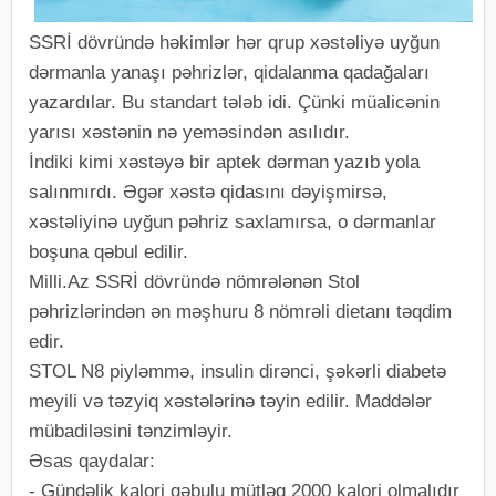
SSRİ dövründə həkimlər hər qrup xəstəliyə uyğun
dərmanla yanaşı pəhrizlər, qidalanma qadağaları
yazardılar. Bu standart tələb idi. Çünki müalicənin
yarısı xəstənin nə yeməsindən asılıdır.
İndiki kimi xəstəyə bir aptek dərman yazıb yola
salınmırdı. Əgər xəstə qidasını dəyişmirsə,
xəstəliyinə uyğun pəhriz saxlamırsa, o dərmanlar
boşuna qəbul edilir.
Milli.Az SSRİ dövründə nömrələnən Stol
pəhrizlərindən ən məşhuru 8 nömrəli dietanı təqdim
edir.
STOL N8 piyləmmə, insulin dirənci, şəkərli diabetə
meyili və təzyiq xəstələrinə təyin edilir. Maddələr
mübadiləsini tənzimləyir.
Əsas qaydalar:
- Gündəlik kalori qəbulu mütləq 2000 kalori olmalıdır