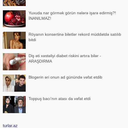
Yuxuda nar görmək görün nələrə işarə edirmiş?!
İNANILMAZ!
Röyanın konsertinə biletlər rekord müddətdə satılıb
bitdi
Diş əti xəstəliyi diabet riskini artıra bilər -
ARAŞDIRMA
Blogerin əri onun ad günündə vəfat etdib
Toppuş bacı'nın atası da vəfat etdi
turlar.az