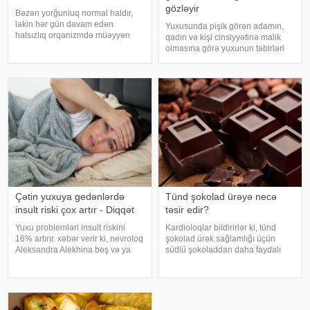
gözləyir
Bəzən yorğunluq normal haldır,
lakin hər gün davam edən
Yuxusunda pişik görən adamın,
halsızlıq orqanizmdə müəyyən
qadın və kişi cinsiyyətinə malik
problemlərin əlaməti ola bilər.
olmasına görə yuxunun təbirləri
xəbər verir ki, davamlı
dəyişir. Əgər bu yuxunu görən
yorğunluğun səbəbləri arasında
adam bir kişisə, bu kişinin normal
qan azlığı, qalxanabənzər vəz
həyatında diqqətsiz bir şəxsiyyətə
xəstəlikləri, şəkərl
sahib olduğu, ətrafındak
Çətin yuxuya gedənlərdə
Tünd şokolad ürəyə necə
insult riski çox artır - Diqqət
təsir edir?
Yuxu problemləri insult riskini
Kardioloqlar bildirirlər ki, tünd
16% artırır. xəbər verir ki, nevroloq
şokolad ürək sağlamlığı üçün
Aleksandra Alekhina beş və ya
südlü şokoladdan daha faydalı
daha çox yuxu pozğunluğu
hesab olunur. Bunun əsas səbəbi
simptomundan əziyyət çəkən
kakaonun tərkibində olan
insanlarda insult riskinin ikiqat
flavanollar, güclü antioksidant
artdığını deyib. İnsult ciddi və
maddələrdir. -a istinadən bildirir ki
həyat