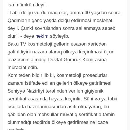
isə mümkün deyil.
"Təbii dolğu vurdurmaq olar, amma 40 yaşdan sonra.
Qadınların gənc yaşda dolğu etdirməsi məsləhət
deyil. Çünki sovrulandan sonra sallanmaya səbəb
olur", - deyə
həkim
söyləyib.
Baku TV kosmetoloji gellərin əsasən xaricdən
gətirildiyini nəzərə alaraq ölkəyə keçirilməsi üçün
icazəsinin alındığı Dövlət Gömrük Komitəsinə
müraciət edib.
Komitədən bildirilib ki, kosmetoloji prosedurlar
zamanı istifadə edilən gellərin ölkəyə gətirilməsi
Səhiyyə Nazirliyi tərəfindən verilən gigiyenik
sertifikat əsasında həyata keçirilir. Süni və ya təbii
üsullarla hazırlanmasından asılı olmayaraq, bu
qəbildən olan məhsullar müvafiq sertifikatla təmin
olunmadığı təqdirdə ölkəyə gətirilməsinə icazə