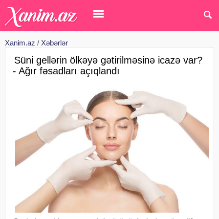
Xanim.az
/
Xəbərlər
Süni gellərin ölkəyə gətirilməsinə icazə var?
- Ağır fəsadları açıqlandı