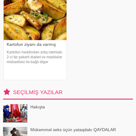
Kartofun ziyanı da varmış
Kartofun həddindən artıq istehlakı
2-ci tip şəkərli diabet və maddələr
mübadiləsi ilə bağlı digər
pozğunluqların yaranma riskini
artıra bilər. Bu nəticəyə kartofun
sağlamlığa təsirini araşdıran
yapon alimləri gəliblər. -
SEÇILMIŞ YAZILAR
Hakışta
Mükəmməl seks üçün yataqdakı QAYDALAR