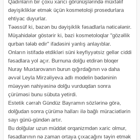
Qadınların bir çoxu xarici görünüşlərində müxtəlif
dəyişikliklər etmək üçün kosmetoloji prosedurlara
ehtiyac duyurlar.
Təəssüf ki, bəzən bu dəyişiklik fəsadlarla nəticələnir.
Müşahidələr göstərir ki, bəzi kosmetoloqlar "gözəllik
qurban tələb edir" ifadəsini yanlış anlayıblar.
Onların istifadə etdikləri süni keyfiyyətsiz gellər ciddi
fəsadlara yol açır. Burnuna dolğu etdirən bloqer
Nuray Muxtarovanın burun qığırdağının və daha
əvvəl Leyla Mirzəliyeva adlı modelin bədəninin
müəyyən nahiyəsinə dolğu vurduqdan sonra
çürüməsi bunu sübuta yetirdi.
Estetik cərrah Gündüz Bayramın sözlərinə görə,
dolğudan sonra çürümə halları ilə bağlı müraciətlərin
sayı günü-gündən artır.
Bu dolğular uzun müddət orqanizmdən xaric olmur,
fəsadlarının nə zaman ortaya çıxacağını təyin etmək