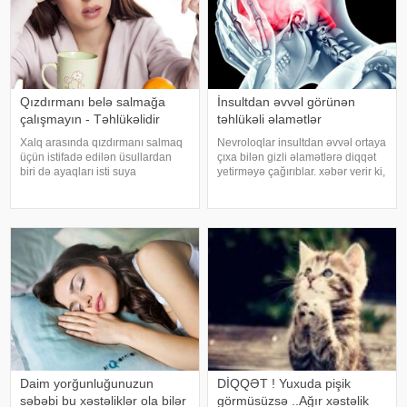
Qızdırmanı belə salmağa
İnsultdan əvvəl görünən
çalışmayın - Təhlükəlidir
təhlükəli əlamətlər
Xalq arasında qızdırmanı salmaq
Nevroloqlar insultdan əvvəl ortaya
üçün istifadə edilən üsullardan
çıxa bilən gizli əlamətlərə diqqət
biri də ayaqları isti suya
yetirməyə çağırıblar. xəbər verir ki,
qoymaqdır. Lakin bu metod hər
insult bəzi hallarda qəfil baş
zaman faydalı hesab edilmir və
vermir və beyin günlər, hətta
bəzi hallarda vəziyyəti daha da
həftələr əvvəl müəyyən siqnallar
ağırlaşdıra bilər. xəbər verir ki,
verə bilər. Lakin b
yüksə
Daim yorğunluğunuzun
DİQQƏT ! Yuxuda pişik
səbəbi bu xəstəliklər ola bilər
görmüsüzsə ..Ağır xəstəlik