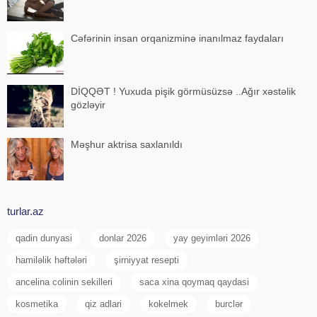
Cəfərinin insan orqanizminə inanılmaz faydaları
DİQQƏT ! Yuxuda pişik görmüsüzsə ..Ağır xəstəlik
gözləyir
Məşhur aktrisa saxlanıldı
turlar.az
qadin dunyasi
donlar 2026
yay geyimləri 2026
hamiləlik həftələri
şirniyyat resepti
ancelina colinin sekilleri
saca xina qoymaq qaydasi
kosmetika
qiz adlari
kokelmek
burclər