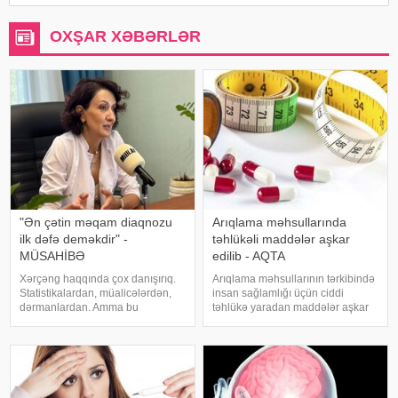
OXŞAR XƏBƏRLƏR
"Ən çətin məqam diaqnozu
Arıqlama məhsullarında
ilk dəfə deməkdir" -
təhlükəli maddələr aşkar
MÜSAHİBƏ
edilib - AQTA
Xərçəng haqqında çox danışırıq.
Arıqlama məhsullarının tərkibində
Statistikalardan, müalicələrdən,
insan sağlamlığı üçün ciddi
dərmanlardan. Amma bu
təhlükə yaradan maddələr aşkar
xəstəliyin arxasında dayanan
edilib. xəbər verir ki, bunu
insanlardan, onların
Azərbaycan Respublikasının Qida
qorxularından, ümidlərindən,
Təhlükəsizliyi Agentliyinin (AQTA)
yanlış bildiklərindən daha az
Qida təhlükəsizliyi şöbəsinin
danışırıq. Elə buna gör
müdir