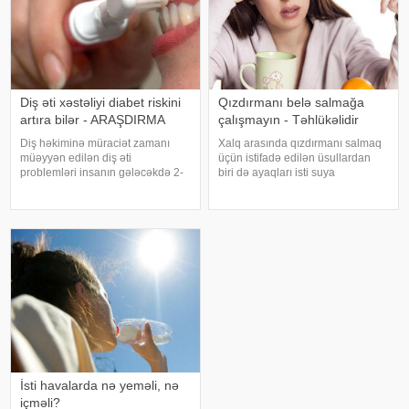
Diş əti xəstəliyi diabet riskini
Qızdırmanı belə salmağa
artıra bilər - ARAŞDIRMA
çalışmayın - Təhlükəlidir
Diş həkiminə müraciət zamanı
Xalq arasında qızdırmanı salmaq
müəyyən edilən diş əti
üçün istifadə edilən üsullardan
problemləri insanın gələcəkdə 2-
biri də ayaqları isti suya
ci tip diabetə tutulma riski barədə
qoymaqdır. Lakin bu metod hər
də məlumat verə bilər. xəbər verir
zaman faydalı hesab edilmir və
ki, "The Lancet Public
bəzi hallarda vəziyyəti daha da
Health" jurnalında dərc olunan v
ağırlaşdıra bilər. xəbər verir ki,
yüksə
İsti havalarda nə yeməli, nə
içməli?