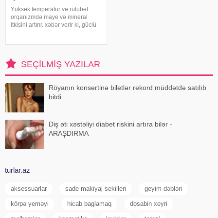
Yüksək temperatur və rütubət
orqanizmdə maye və mineral
itkisini artırır. xəbər verir ki, güclü
tərləmə nəticəsində yaranan su
və mineral çatışmazlığı huşun
itirilməsinə, başgicəllənmə və
ürəkbulanma kimi hallara səbəb
SEÇILMIŞ YAZILAR
ol
Röyanın konsertinə biletlər rekord müddətdə satılıb
bitdi
Diş əti xəstəliyi diabet riskini artıra bilər -
ARAŞDIRMA
turlar.az
aksessuarlar
sade makiyaj sekilleri
geyim dəbləri
körpə yeməyi
hicab baglamaq
dosabin xeyri