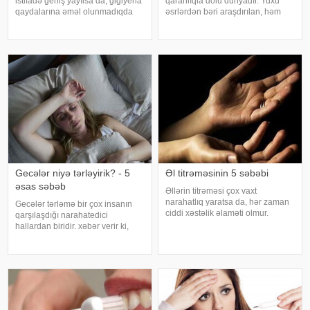
istifadə geniş yayılsa da, gigiyena
qaranlıqla dolu dünyadır. Yuxu
qaydalarına əməl olunmadıqda
əsrlərdən bəri araşdırılan, həm
müxtəlif infeksiyalara yoluxma
alimlərin, həm də mistika ilə
riski artır. xəbər verir ki, hovuza
məşğul olanların cavabını tapmaq
girməzdən əvvəl və çıxdıqdan
istədiyi tapmacadır. Fərqli və
sonra duş qəbul etmək, hovuz
rəngarəng yuxular bəzən də
kənarınd
cinsəlikl
Gecələr niyə tərləyirik? - 5
Əl titrəməsinin 5 səbəbi
əsas səbəb
Əllərin titrəməsi çox vaxt
narahatlıq yaratsa da, hər zaman
Gecələr tərləmə bir çox insanın
ciddi xəstəlik əlaməti olmur.
qarşılaşdığı narahatedici
Mütəxəssislərin sözlərinə görə,
hallardan biridir. xəbər verir ki,
bəzi hallarda bu vəziyyət gündəlik
mütəxəssislər bildirirlər ki, bu
faktorlarla bağlı olur və aradan
vəziyyət bəzən sadə səbəblərlə
qalxa bilər. Fransız mətbuatın
əlaqəli olsa da, bəzi hallarda
sağlamlıq problemlərinin əlamət