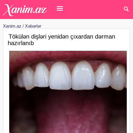
Xanim.az
/
Xəbərlər
Tökülən dişləri yenidən çıxardan dərman
hazırlanıb