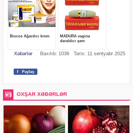
Xəbərlər
Baxılıb: 1038 Tarix: 11 sentyabr 2025
f
Paylaş
OXŞAR XƏBƏRLƏR