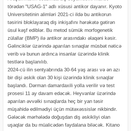
törədən "USAG-1" adlı xüsusi antikor dayanır. Kyoto
Universitetinin alimləri 2021-ci ildə bu antikorun
təsirini bloklayaraq diş inkişafını hərəkətə gətirən
üsul kəşf ediblər. Bu metod sümük morfogenetik
zülallar (BMP) ilə antikor arasındakı əlaqəni kəsir.
Gəlinciklər üzərində aparılan sınaqlar müsbət nəticə
verib və bunun ardınca insanlar üzərində klinik
testlərə başlanılıb.
2024-cü ilin sentyabrında 30-64 yaş arası və ən azı
bir dişi əskik olan 30 kişi üzərində klinik sınaqlar
başlandı. Dərman damardaxili yolla verilir və test
prosesi 11 ay davam edəcək. Heyvanlar üzərində
aparılan əvvəlki sınaqlarda heç bir yan təsir
müşahidə edilmədiyi üçün mütəxəssislər nikbindir.
Gələcək mərhələdə doğuşdan diş əskikliyi olan
uşaqlar da bu müalicədən faydalana biləcək. Kitano