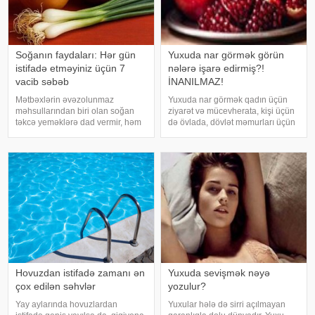
Soğanın faydaları: Hər gün
Yuxuda nar görmək görün
istifadə etməyiniz üçün 7
nələrə işarə edirmiş?!
vacib səbəb
İNANILMAZ!
Mətbəxlərin əvəzolunmaz
Yuxuda nar görmək qadın üçün
məhsullarından biri olan soğan
ziyarət və mücevherata, kişi üçün
təkcə yeməklərə dad vermir, həm
də övlada, dövlət məmurları üçün
də sağlamlıq üçün çoxsaylı
terfie, zabitlər üçün əmrlərinin
faydaları ilə seçilir. xəbər verir ki,
keçməsinə, kəndli üçün oktyabr
tərkibindəki vitaminlər, minerallar
bərəkətinə, tacir üçün çox quru,
və antioksidantlar sayəsində soğa
xalq üçün yaxşı bir idarəy
Hovuzdan istifadə zamanı ən
Yuxuda sevişmək nəyə
çox edilən səhvlər
yozulur?
Yay aylarında hovuzlardan
Yuxular hələ də sirri açılmayan