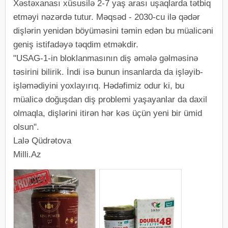
Xəstəxanası xüsusilə 2-7 yaş arası uşaqlarda tətbiq
etməyi nəzərdə tutur. Məqsəd - 2030-cu ilə qədər
dişlərin yenidən böyüməsini təmin edən bu müalicəni
geniş istifadəyə təqdim etməkdir.
"USAG-1-in bloklanmasının diş əmələ gəlməsinə
təsirini bilirik. İndi isə bunun insanlarda da işləyib-
işləmədiyini yoxlayırıq. Hədəfimiz odur ki, bu
müalicə doğuşdan diş problemi yaşayanlar da daxil
olmaqla, dişlərini itirən hər kəs üçün yeni bir ümid
olsun".
Lalə Qüdrətova
Milli.Az