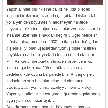
Yapon alimlər diş itkisinə qalıcı həll ola biləcək
inqilabi bir dərman üzərində çalışıblar. Dişlərin təbii
yolla yenidən böyüməsini hədəfləyən müalicə
heyvanlar üzərində uğurlu nəticələr verib və hazırda
insanlar üzərində sınaqdan keçirilir. Əgər nəticələr
müsbət olsa, bu metod 2030-cu ilə qədər doğuşdan
diş əskikliyi olan uşaqlardan tutmuş dişlərini itirən
böyüklərə qədər milyonlarla insana ümid ola bilər.
Milli.Az xarici mətbuata istinadən xəbər verir ki,
insan orqanizmində 206 sümük var və onlar
zədələndikdə özünü bərpa edə bilir. Ancaq dişlər,
bədənin ən sərt hissələrindən biri olmasına
baxmayaraq, yenilənmə qabiliyyətinə malik deyil.
Yaponiyalı alimlər bu çatışmazlığı aradan qaldırmaq
üçün yeni üsul hazırlayıblar.
Araşdırmanın əsasında diş böyüməsini maneə