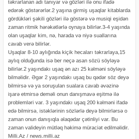
təkrarlanan adı tanıyar və gözləri ilə onu ifadə
edərək göstərərlər.2 yaşına girmiş uşaqlar kitablarda
gördükləri şəkili gözləri ilə göstərə və musiqi eşidən
zaman ritmik hərəkətlərlə oynaya bilirlər.3-4 yaşında
olan uşaqlar kim, nə, harada və niyə suallarına
cavab verə bilirlər.
Uşaqlar 8-10 aylığında kiçik hecaları təkrarlaya,15
aylıq olduğunda isə ber neçə asan sözü söyləyə
bilirlər.2 yaşındakı uşaq ən azı 25 kəlməni söyləyə
bilməlidir. Əgər 2 yaşındakı uşaq bu qədər söz deyə
bilmirsə və ya soruşulan sualara cavab əvəzinə
işarə etmirsə deməli onun danışmavə eşitmə ilə
problemləri var. 3 yaşındakı uşaq 200 kəlməni ifadə
edə bilmirsə, istəklərinin sözlərlə deyə bilmirlərsə o
zaman onun danışıqla əlaqədar çətinliyi var. Bu
zaman valideyin mütləq həkimə müraciət edilməlidir.
Milli.Az / news.milli.az