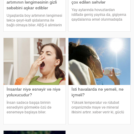
artımının ləngiməsinin gizli
çox edilən səhvlər
səbəbini aşkar ediblər
Yay aylarında hovuzlardan
istifadə geniş yayılsa da, gigiyena
Uşaqlarda boy artımının ləngiməsi
qaydalarına əməl olunmadıqda
təkcə qeyri-kafi qidalanma ilə
müxtəlif infeksiyalara yoluxma
bağlı olmaya bilər. ABŞ-li alimlərin
riski artır. xəbər verir ki, hovuza
yeni araşdırması göstərib ki,
girməzdən əvvəl və çıxdıqdan
bağırsaq mikrobiomundakı bəzi
sonra duş qəbul etmək, hovuz
bakteriyalar hələ ana bətnində
kənarınd
olarkən körpənin inkişafın
İnsanlar niyə əsnəyir və niyə
İsti havalarda nə yeməli, nə
yoluxucudur?
içməli?
İnsan sadəcə başqa birinin
Yüksək temperatur və rütubət
əsnədiyini görməklə özü də
orqanizmdə maye və mineral
əsnəməyə başlaya bilər.
itkisini artırır. xəbər verir ki, güclü
Maraqlıdır ki, bu qəribə təsir bəzi
tərləmə nəticəsində yaranan su
heyvanlarda da müşahidə olunur.
və mineral çatışmazlığı huşun
xarici mediaya istinadən xəbər
itirilməsinə, başgicəllənmə və
verir ki, əsnəmək insan
ürəkbulanma kimi hallara səbəb