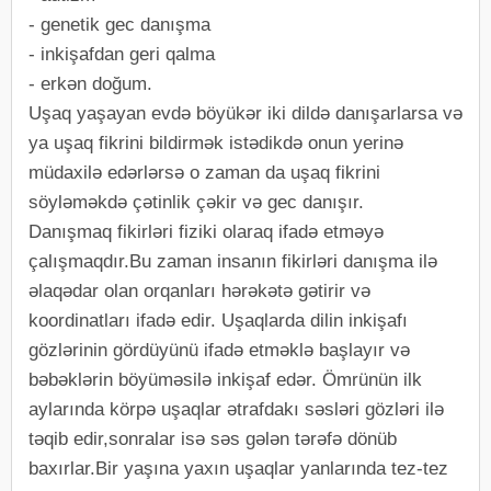
- genetik gec danışma
- inkişafdan geri qalma
- erkən doğum.
Uşaq yaşayan evdə böyükər iki dildə danışarlarsa və
ya uşaq fikrini bildirmək istədikdə onun yerinə
müdaxilə edərlərsə o zaman da uşaq fikrini
söyləməkdə çətinlik çəkir və gec danışır.
Danışmaq fikirləri fiziki olaraq ifadə etməyə
çalışmaqdır.Bu zaman insanın fikirləri danışma ilə
əlaqədar olan orqanları hərəkətə gətirir və
koordinatları ifadə edir. Uşaqlarda dilin inkişafı
gözlərinin gördüyünü ifadə etməklə başlayır və
bəbəklərin böyüməsilə inkişaf edər. Ömrünün ilk
aylarında körpə uşaqlar ətrafdakı səsləri gözləri ilə
təqib edir,sonralar isə səs gələn tərəfə dönüb
baxırlar.Bir yaşına yaxın uşaqlar yanlarında tez-tez