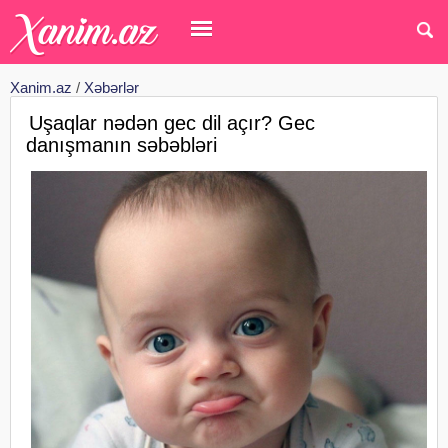
Xanim.az
/
Xəbərlər
Uşaqlar nədən gec dil açır? Gec
danışmanın səbəbləri