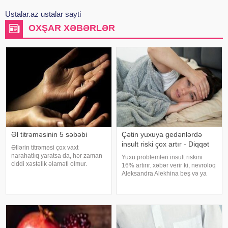
Ustalar.az ustalar sayti
OXŞAR XƏBƏRLƏR
Əl titrəməsinin 5 səbəbi
Çətin yuxuya gedənlərdə
insult riski çox artır - Diqqət
Əllərin titrəməsi çox vaxt
narahatlıq yaratsa da, hər zaman
Yuxu problemləri insult riskini
ciddi xəstəlik əlaməti olmur.
16% artırır. xəbər verir ki, nevroloq
Mütəxəssislərin sözlərinə görə,
Aleksandra Alekhina beş və ya
bəzi hallarda bu vəziyyət gündəlik
daha çox yuxu pozğunluğu
faktorlarla bağlı olur və aradan
simptomundan əziyyət çəkən
qalxa bilər. Fransız mətbuatın
insanlarda insult riskinin ikiqat
artdığını deyib. İnsult ciddi və
həyat