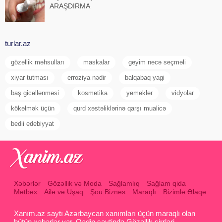
ARAŞDIRMA
turlar.az
gözəllik məhsulları
maskalar
geyim necə seçməli
xiyar tutması
erroziya nədir
balqabaq yagi
baş gicəllənməsi
kosmetika
yemekler
vidyolar
kökəlmək üçün
qurd xəstəliklərinə qarşı mualicə
bedii edebiyyat
Xəbərlər
Gözəllik və Moda
Sağlamlıq
Sağlam qida
Mətbəx
Ailə və Uşaq
Şou Biznes
Maraqlı
Bizimlə Əlaqə
Xanım.az saytı Azərbaycan xanımları üçün maraqlı olan
bütün xəbərlər var. Qadin saytinda Gözəllik sirrləri ,