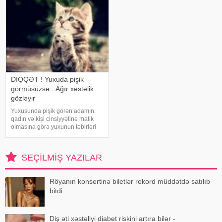
orqanizminin ən adi
ol
DİQQƏT ! Yuxuda pişik
görmüsüzsə ..Ağır xəstəlik
gözləyir
Yuxusunda pişik görən adamın,
qadın və kişi cinsiyyətinə malik
olmasına görə yuxunun təbirləri
dəyişir. Əgər bu yuxunu görən
adam bir kişisə, bu kişinin normal
həyatında diqqətsiz bir şəxsiyyətə
SEÇILMIŞ YAZILAR
sahib olduğu, ətrafındak
Röyanın konsertinə biletlər rekord müddətdə satılıb
bitdi
Diş əti xəstəliyi diabet riskini artıra bilər -