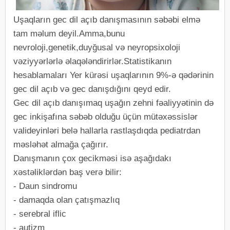
Uşaqların gec dil açıb danışmasının səbəbi elmə
tam məlum deyil.Amma,bunu
nevroloji,genetik,duyğusal və neyropsixoloji
vəziyyərlərlə əlaqələndirirlər.Statistikanın
hesablamaları Yer kürəsi uşaqlarının 9%-ə qədərinin
gec dil açıb və gec danışdığını qeyd edir.
Gec dil açıb danışımaq uşağın zehni fəaliyyətinin də
gec inkişafına səbəb olduğu üçün mütəxəssislər
valideyinləri belə hallarla rastlaşdıqda pediatrdan
məsləhət almağa çağırır.
Danışmanın çox gecikməsi isə aşağıdakı
xəstəliklərdən baş verə bilir:
- Daun sindromu
- damaqda olan çatışmazlıq
- serebral iflic
- autizm