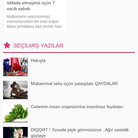
istifadə etməyiniz üçün 7
vacib səbəb
Mətbəxlərin əvəzolunmaz
məhsullarından biri olan soğan
təkcə yeməklərə dad vermir, həm
də sağlamlıq üçün çoxsaylı
faydaları ilə seçilir. xəbər verir ki,
tərkibindəki vitaminlər, minerallar
SEÇILMIŞ YAZILAR
və antioksidantlar sayəsində soğa
Hakışta
Mükəmməl seks üçün yataqdakı QAYDALAR
Cəfərinin insan orqanizminə inanılmaz faydaları
DİQQƏT ! Yuxuda pişik görmüsüzsə ..Ağır xəstəlik
gözləyir