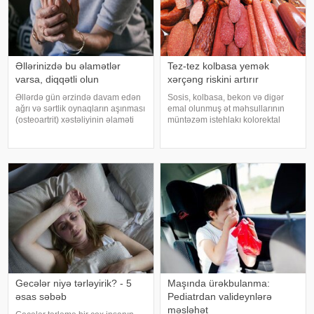
Əllərinizdə bu əlamətlər
Tez-tez kolbasa yemək
varsa, diqqətli olun
xərçəng riskini artırır
Əllərdə gün ərzində davam edən
Sosis, kolbasa, bekon və digər
ağrı və sərtlik oynaqların aşınması
emal olunmuş ət məhsullarının
(osteoartrit) xəstəliyinin əlaməti
müntəzəm istehlakı kolorektal
ola bilər. Bu xəstəlik oynaqları
(yoğun və düz bağırsaq) xərçəngi
qoruyan qığırdağın zamanla
riskini artıra bilər. xəbər verir ki, bu
nazilməsi və aşınması nəticəsində
barədə Rusiya Səhiyyə
yaranır. xəbər verir ki
Nazirliyinin Milli Kliniki
Endokrinologiy
Gecələr niyə tərləyirik? - 5
Maşında ürəkbulanma:
əsas səbəb
Pediatrdan valideynlərə
məsləhət