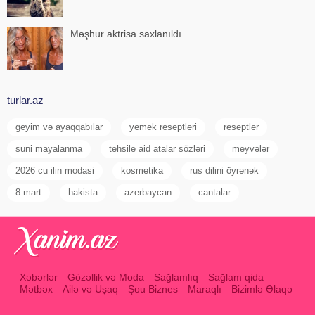
Məşhur aktrisa saxlanıldı
turlar.az
geyim və ayaqqabılar
yemek reseptleri
reseptler
suni mayalanma
tehsile aid atalar sözləri
meyvələr
2026 cu ilin modasi
kosmetika
rus dilini öyrənək
8 mart
hakista
azerbaycan
cantalar
Xəbərlər
Gözəllik və Moda
Sağlamlıq
Sağlam qida
Mətbəx
Ailə və Uşaq
Şou Biznes
Maraqlı
Bizimlə Əlaqə