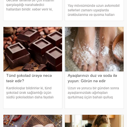
Gecələr tərləmə bir çox insanın
qarşılaşdığı narahatedici
Yay mövsümündə uzun avtomobil
hallardan biridir. xəbər verir ki,
səfərləri zamanı uşaqlarda
mütəxəssislər bildirirlər ki, bu
ürəkbulanma və qusma halları
vəziyyət bəzən sadə səbəblərlə
tez-tez müşahidə olunur. xəbər
əlaqəli olsa da, bəzi hallarda
verir ki, pediatr Jül Fujer bunun
sağlamlıq problemlərinin əlamət
beynin gözlərdən və bədənin
hərəkətindən gələn siqnallar
arasındakı uyğunsuzluqda
Tünd şokolad ürəyə necə
Ayaqlarınızı duz və soda ilə
təsir edir?
yuyun: Görün nə edir
Kardioloqlar bildirirlər ki, tünd
Uzun və yorucu bir gündən sonra
şokolad ürək sağlamlığı üçün
ayaqlarınızdakı ağırlıqdan
südlü şokoladdan daha faydalı
qurtulmaq üçün bahalı qulluq
hesab olunur. Bunun əsas səbəbi
məhsullarına ehtiyacınız yoxdur.
kakaonun tərkibində olan
Duz və soda ilə ayaqlarınızı həm
flavanollar, güclü antioksidant
rahatlaya, həm də təravətləndirə
maddələrdir. -a istinadən bildirir ki
bilərsiniz. xəbər verir ki, çox vax