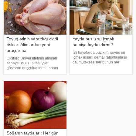
Toyuq ətinin yaratdığı ciddi
Yayda buzlu su içmək
risklər: Alimlərdən yeni
həmişə faydalıdırmı?
araşdırma
İsti havalarda buz kimi soyuq su
içmək insanı dərhal rahatlaşdırsa
Oksford Universitetinin alimləri
da, mütəxəssislər bunun hər
sənaye üsulu ilə fəaliyyət
zaman ən yaxşı seçim olmadığını
göstərən quşçuluq fermalarının
bildirirlər. xəbər verir ki, çox soyuq
təhlükəli bakteriyaların yayılması
su susuzluq hissini tez azaldır və
baxımından ciddi risk daşıya
insanın kifayət qədə
biləcəyini bildiriblər. xəbər verir ki,
araşdırma zamanı son 45 i
Soğanın faydaları: Hər gün