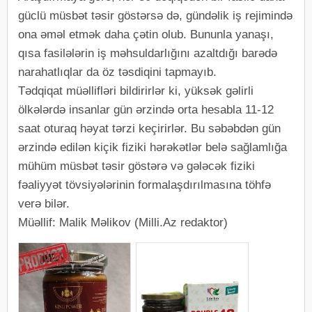
güclü müsbət təsir göstərsə də, gündəlik iş rejimində
ona əməl etmək daha çətin olub. Bununla yanaşı,
qısa fasilələrin iş məhsuldarlığını azaltdığı barədə
narahatlıqlar da öz təsdiqini tapmayıb.
Tədqiqat müəllifləri bildirirlər ki, yüksək gəlirli
ölkələrdə insanlar gün ərzində orta hesabla 11-12
saat oturaq həyat tərzi keçirirlər. Bu səbəbdən gün
ərzində edilən kiçik fiziki hərəkətlər belə sağlamlığa
mühüm müsbət təsir göstərə və gələcək fiziki
fəaliyyət tövsiyələrinin formalaşdırılmasına töhfə
verə bilər.
Müəllif: Malik Məlikov (Milli.Az redaktor)