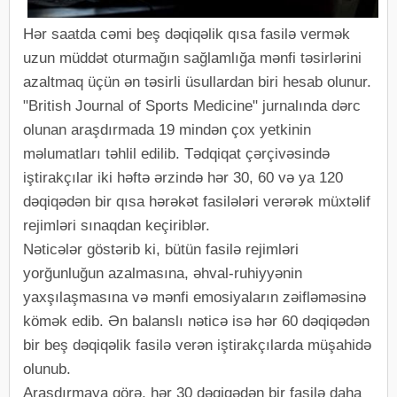
Hər saatda cəmi beş dəqiqəlik qısa fasilə vermək
uzun müddət oturmağın sağlamlığa mənfi təsirlərini
azaltmaq üçün ən təsirli üsullardan biri hesab olunur.
"British Journal of Sports Medicine" jurnalında dərc
olunan araşdırmada 19 mindən çox yetkinin
məlumatları təhlil edilib. Tədqiqat çərçivəsində
iştirakçılar iki həftə ərzində hər 30, 60 və ya 120
dəqiqədən bir qısa hərəkət fasilələri verərək müxtəlif
rejimləri sınaqdan keçiriblər.
Nəticələr göstərib ki, bütün fasilə rejimləri
yorğunluğun azalmasına, əhval-ruhiyyənin
yaxşılaşmasına və mənfi emosiyaların zəifləməsinə
kömək edib. Ən balanslı nəticə isə hər 60 dəqiqədən
bir beş dəqiqəlik fasilə verən iştirakçılarda müşahidə
olunub.
Araşdırmaya görə, hər 30 dəqiqədən bir fasilə daha