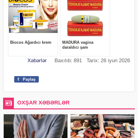
Xəbərlər
Baxılıb: 891 Tarix: 26 iyun 2026
f
Paylaş
OXŞAR XƏBƏRLƏR