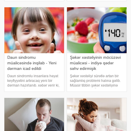
(gözləmə)olduğunu açıqlayıb.
immunosupressiv preparatların
xarici mətbuata istinadən xəbər
istifadəsini tələb etməyən geneti
verir ki, 43 yaşlı şahzadə
"instaqram" səhifəsində açıqlama
yayara
Daun sindromu
Şəkər xəstəliyinin möcüzəvi
müalicəsində inqilab - Yeni
müalicəsi - indiyə qədər
dərman icad edildi
səhv edirmişik
Daun sindromlu insanlara həyat
Şəkər xəstəliyi sürətlə artan bir
keyfiyyətini artıracaq yeni bir
sağlamlıq problemi halına gəlib.
dərman hazırlanıb. xəbər verir ki,
Müasir tibbin şəkər xəstəliyinə
Fransa və İtaliya alimləri
yanaşması, Dr. Ümit Aktaşın
tərəfindən AEF0217 adlı
qatıldığı bir televiziya
molekula əsaslanan bu preparat
proqramında verdiyi
artıq sınaq mərhələsinə keçib.
açıqlamalarla gündəmə gəlib. e- -
Alimlər dərmanı
a istinadən xəbə