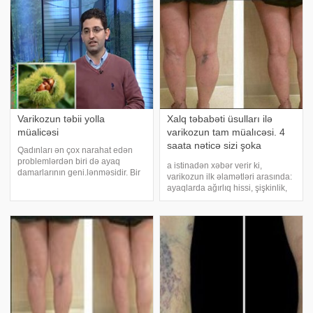
və düyünlərin yaranması, dərialtı
və düyünlərin yaranması, dərialtı
venaları
venaları
Varikozun təbii yolla
Xalq təbabəti üsulları ilə
müalicəsi
varikozun tam müalıcəsi. 4
saata nəticə sizi şoka
Qadınları ən çox narahat edən
salacaq! 100 % etibarlı...
problemlərdən biri də ayaq
a istinadən xəbər verir ki,
damarlarının geni.lənməsidir. Bir
varikozun ilk əlamətləri arasında:
çox sınanılmış metodlardan biri
ayaqlarda ağırlıq hissi, şişkinlik,
də at şabalıdı bitkisinin spirtdə
yorğunluq və keyləşmə, axşam
çıxarışıdır. Bu bitki qanı
saatlarında baldır əzələlərində
durulaşdırır, damarların
qıcolmalar, ayaqlarda göy və ya
elastikliyin
qırmızı çalarlığı olan "to