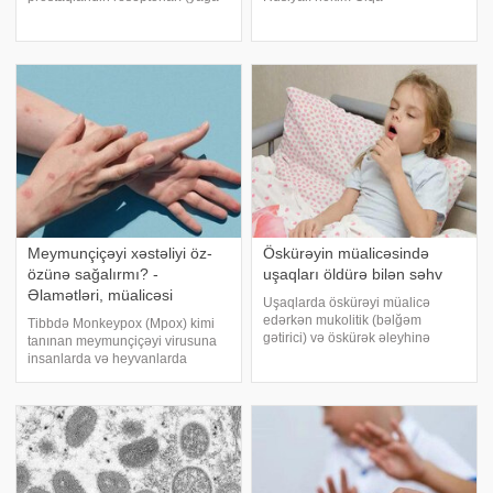
bənzər aktiv maddələr)
Malinovskaya onun qarşısının
endometrium hüceyrələrinin
alınması və müalicəsi ilə bağlı
hamiləliyə hazırlanmasını
danışıb. -a istinadən bildirir ki,
sürətləndirir. -a istinadən xəbər
"Anemiya oksigen daşınması
verir ki, b
üçün lazım olan qand
Meymunçiçəyi xəstəliyi öz-
Öskürəyin müalicəsində
özünə sağalırmı? -
uşaqları öldürə bilən səhv
Əlamətləri, müalicəsi
Uşaqlarda öskürəyi müalicə
edərkən mukolitik (bəlğəm
Tibbdə Monkeypox (Mpox) kimi
gətirici) və öskürək əleyhinə
tanınan meymunçiçəyi virusuna
dərmanların birlikdə qəbulu
insanlarda və heyvanlarda
məqsədəuyğun deyil. -a
rastlanılır. Xəstəlik ümumiyyətlə
istinadən bildirir ki, bunu rusiyalı
tropik Afrikada yayılıb, lakin son
otolarinqoloqu Daria Tsap
illərdə digər bölgələrdə də
bildirib. O, qeyd edib ki
müşahidə olunur. -a istinadən
bildiri