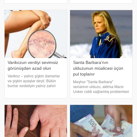
sertifikasiya olunmuş, varikoz
qarşını alan – Varikosette krem.
qarşını alan – Varikosette krem.
Bu krem varikozun qarşısını
Bu krem varikozun qarşısını
almaq üçün mükəmməl uyğun
almaq üçün mükəmməl uyğun
bitki mənşəli maddələrdən
bitki mənşəl
ibarətdir v
Varikozun verdiyi sevimsiz
Santa Barbara'nın
görünüşdən azad olun
ulduzunun müalicəsi üçün
pul toplanır
Varikoz – yalnız şişkin damarlar
və şişkin ayaqlar deyil. Bütün
Məşhur "Santa Barbara"
bunlar xəstəliyin yalnız zahiri
serialının ulduzu, aktrisa Marsi
təzahürüdür. Əslində, varikoz –
Uoker ciddi sağlamlıq problemləri
qanı laxtalandırır, damar
ilə üzləşib. xarici mətbuata
divarlarını daraldır və təzyiqi
istinadən xəbər verir ki, bu
artırır. Damar elastikliyini itiri
barədə aktrisanın serialdakı
keçmiş tərəf müqabili Ey Martine