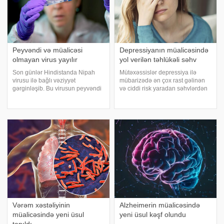
Peyvəndi və müalicəsi
Depressiyanın müalicəsində
olmayan virus yayılır
yol verilən təhlükəli səhv
Son günlər Hindistanda Nipah
Mütəxəssislər depressiya ilə
virusu ilə bağlı vəziyyət
mübarizədə ən çox rast gəlinən
gərginləşib. Bu virusun peyvəndi
və ciddi risk yaradan səhvlərdən
və spesifik müalicəsi olmadığı
biri kimi özünü müalicə etməyi
üçün ölkədə bir neçə insan
göstərirlər. Psixoloqların
karantinə alınıb və ölümlər qeydə
sözlərinə görə, bir çox insan
alınıb. xəbər verir ki,
həkimə müraciət etmədən
Azərbaycanda is
dərman qəbul edir
Vərəm xəstəliyinin
Alzheimerin müalicəsində
müalicəsində yeni üsul
yeni üsul kəşf olundu