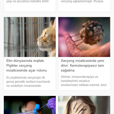
yaşı və qocalma nisbətini təhlil
xərçəng aşkarlanmışdı. Rusiya
edərək xərçəng xəstələrinin
mətbuatına istinadən xəbər verir
müalicənin gedişatını və sağ
ki, onun dövlət xəstəxanasında
qalma şanslarını proqnozlaşdıra
kimyaterapiya almağa başladığı
bilər. xəbər verir ki, səhiyy
bildirilib. Hazırda ev həbsind
Elm dünyasında inqilab:
Xərçəng müalicəsində yeni
Pişiklər xərçəng
dövr: Kemoterapiyasız tam
müalicəsində açar rolunu
sağalma
oynaya bilər
Alimlər, immunoterapiya və
Ev pişiklərində xərçəngin ilk
hədəfəyönlü müalicə
geniş genetik xəritəsi hazırlanıb
üsullarından istifadə edərək, bəzi
və xəstəliyin insanlardakı
xərçəng növlərində
formaları ilə ciddi oxşarlıqlar
kemoterapiyaya ehtiyac
göstərdiyi müəyyən edilib. -ın
qalmadan xəstələrin tamamilə
məlumatına görə, tədqiqat hər iki
sağaldığını elan ediblər. xəbər
növdə yeni müalicə üsullarının
verir ki, bu müalicənin əsasını
inkişafın
orqanizmi