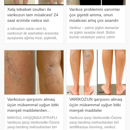
Xalq təbabəti üsulları ilə
Varikoz problemini xanımlar
varikozun tam müalicəsi! 24
çox şişirtdi amma, onun
saat ərzində nəticə sizi
müalicəsi artıq çox asandır
ŞOKA salacaq!
Varikoz – yalnız şişkin damarlar
a istinadən xəbər verir ki,
və şişkin ayaqlar deyil. Bütün
varikozun ilk əlamətləri arasında:
bunlar xəstəliyin yalnız zahiri
ayaqlarda ağırlıq hissi, şişkinlik,
təzahürüdür. Əslində, varikoz –
yorğunluq və keyləşmə, axşam
qanı laxtalandırır, damar
saatlarında baldır əzələlərində
divarlarını daraldır və təzyiqi
qıcolmalar, ayaqlarda göy və ya
artırır. Damar elastikliyini itiri
qırmızı çalarlığı olan "to
Varikozun qarşısını almaq
VARİKOZUN qarşısını almaq
üçün mükəmməl uyğun bitki
üçün mükəmməl uyğun bitki
mənşəli maddələrdən...
mənşəli maddələr
MƏHSUL HAQQINDA ƏTRAFLI.
Varikoza qarşı Varikosette-Özünü
Varikoza qarşı Varikosette-Özünü
yaxşı tanıtmış məhsullardan biri
yaxşı tanıtmış məhsullardan biri
sertifikasiya olunmuş, varikoz