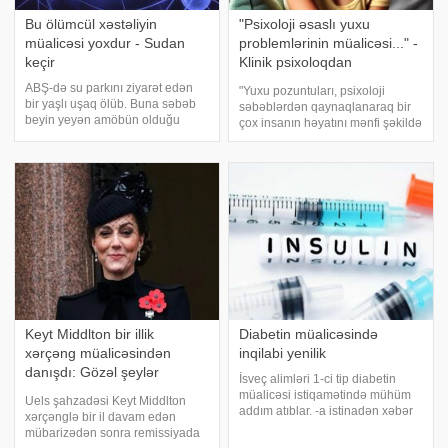
Bu ölümcül xəstəliyin
"Psixoloji əsaslı yuxu
müalicəsi yoxdur - Sudan
problemlərinin müalicəsi..." -
keçir
Klinik psixoloqdan
AÇIQLAMA
ABŞ-də su parkını ziyarət edən
"Yuxu pozuntuları, psixoloji
bir yaşlı uşaq ölüb. Buna səbəb
səbəblərdən qaynaqlanaraq bir
beyin yeyən amöbün olduğu
çox insanın həyatını mənfi şəkildə
deyilir. xarici mətbuata istinadən
təsir edə bilər. Psixoloji amillər,
xəbər verir ki, bu, ilk belə hal
yuxu keyfiyyətinə və müddətinə
deyil və onların bir çoxu xəstənin
əhəmiyyətli təsir göstərir". Bunu -
ölümü ilə nəticələnib. Moskv
a açıqlamasınd
Keyt Middlton bir illik
Diabetin müalicəsində
xərçəng müalicəsindən
inqilabi yenilik
danışdı: Gözəl şeylər
İsveç alimləri 1-ci tip diabetin
gözləyirəm
müalicəsi istiqamətində mühüm
Uels şahzadəsi Keyt Middlton
addım atıblar. -a istinadən xəbər
xərçənglə bir il davam edən
verir ki, dünyada ilk dəfə olaraq
mübarizədən sonra remissiyada
bu xəstəliyə yoluxmuş şəxsə