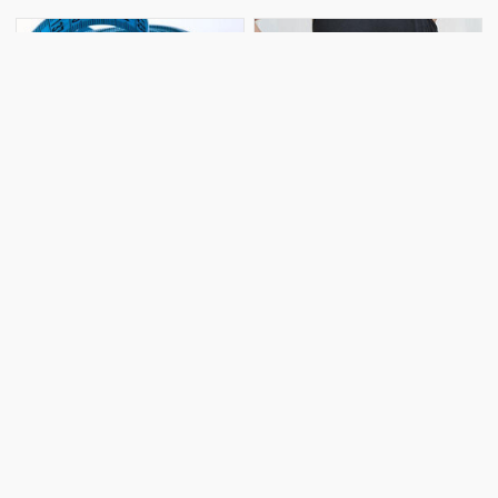
araşdırma "Frontiers in
Təəssüf hissi ilə qeyd etmək
Pharmacology" elmi jurnalınd
istərdim ki, ölkədə narkomaniya
ilə bağlı problem aktuallığını
qorumaqdadır. Trend-ə istinadə
Arıqlama dərmanları xəstəlik
Alimlər müalicəsi olmayan
müalicəsi kimi RƏSMƏN
bu böyrək xəstəliyinə çarə
TƏSDİQLƏNƏCƏK
tapdı
ABŞ-da arıqlama inyeksiyaları
Alimlər müəyyən ediblər ki,
ürək xəstəliklərinin dərmanı kimi
böyrək çapıqları olan insanlarda
rəsmən təsdiqlənib. -a
"SOX9" zülalının funksiyası
istinadən bildirir ki, indi onları
pozulur. -a istinadən bildirir ki,
tibbi sığorta vasitəsilə əldə etmək
böyrəklər tez-tez diabet,
olar. Sağlamlıq sığortası şirkəti
hipertoniya, infeksiyalar,
tərəfindən arıqlamaq üçün iyn
antibiotiklərin və ya qeyri-steroi