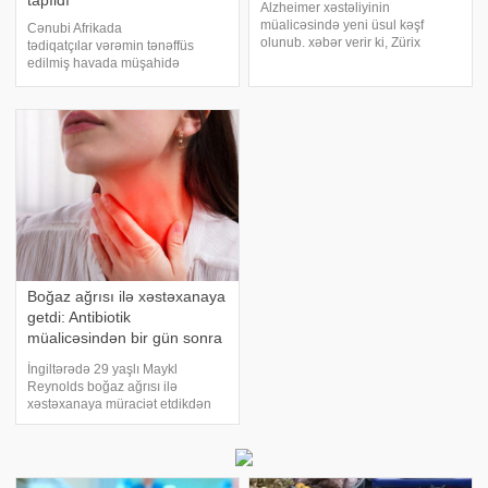
tapıldı
Alzheimer xəstəliyinin
müalicəsində yeni üsul kəşf
Cənubi Afrikada
olunub. xəbər verir ki, Zürix
tədiqatçılar vərəmin tənəffüs
Universiteti və Nyu-York
edilmiş havada müşahidə
Universitetinin alimləri beynin
olunub-olunmadığını araşdırıblar.
müxtəlif sahələrini eyni anda
xəbər verir ki, "Open Forum
yüksək dəqiqliklə
Infectious Diseases" jurnalında
stimullaşdırmağa imkan verən
dərc olunan nəticələr göstərir ki,
yeni ultrasə
yeni metod ilki
Boğaz ağrısı ilə xəstəxanaya
getdi: Antibiotik
müalicəsindən bir gün sonra
öldü
İngiltərədə 29 yaşlı Maykl
Reynolds boğaz ağrısı ilə
xəstəxanaya müraciət etdikdən
sonra dünyasını dəyişib. xarici
mətbuata istinadən xəbər verir ki,
Linkolnşir əyalətində yaşayan
gənc, həkimlər tərəfindən tonzillit