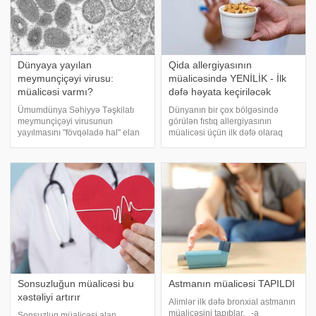
Dünyaya yayılan
Qida allergiyasının
meymunçiçəyi virusu:
müalicəsində YENİLİK - İlk
müalicəsi varmı?
dəfə həyata keçiriləcək
Ümumdünya Səhiyyə Təşkilatı
Dünyanın bir çox bölgəsində
meymunçiçəyi virusunun
görülən fıstıq allergiyasının
yayılmasını "fövqəladə hal" elan
müalicəsi üçün ilk dəfə olaraq
etdikdən sonra bu xəstəlik ictimai
Avstraliyada körpələrə immun
diqqət çəkib. -a istinadən xəbər
gücləndirici müalicə tətbiq
verir ki, Mpox virusu (Monkeypox)
olunacaq. -a istinadən xəbər verir
ortopoxvirus ailəsindən ola
ki, fıstıqlara qarşı immun
gücləndiric
Sonsuzluğun müalicəsi bu
Astmanın müalicəsi TAPILDI
xəstəliyi artırır
Alimlər ilk dəfə bronxial astmanın
müalicəsini tapıblar. -a
Sonsuzluq müalicəsi alan