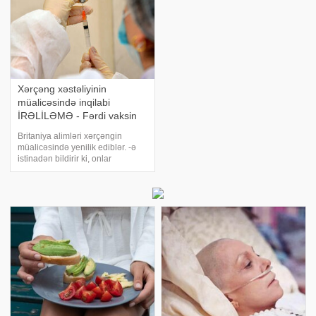
Xərçəng xəstəliyinin
müalicəsində inqilabi
İRƏLİLƏMƏ - Fərdi vaksin
hazırlandı
Britaniya alimləri xərçəngin
müalicəsində yenilik ediblər. -ə
istinadən bildirir ki, onlar
melanomaya qarşı unikal mRNT
vaksini hazırlayıblar. Belə ki,
onkoloji xəstəliklər hələ də ölüm
səbəbləri siyahısında aparıcı
yerlərdə