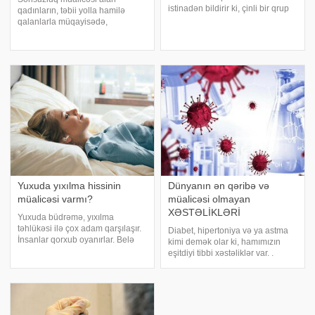
istinadən bildirir ki, çinli bir qrup
qadınların, təbii yolla hamilə
alim allergik bronxial astmanın
qalanlarla müqayisədə,
müalicəsi üçün yeni üsul
doğuşdan sonra bir il ərzində
hazırlayıb. Tsinghua Universiteti,
ürək xəstəliyi ilə bağlı
Şansi Tibb Universiteti və
xəstəxanaya yerləşdirilmə
Tsinghua-Peki
ehtimalı iki dəfə çoxdur. -a
istinadən bildirir ki, bu nəticəy
Yuxuda yıxılma hissinin
Dünyanın ən qəribə və
müalicəsi varmı?
müalicəsi olmayan
XƏSTƏLİKLƏRİ
Yuxuda büdrəmə, yıxılma
təhlükəsi ilə çox adam qarşılaşır.
Diabet, hipertoniya və ya astma
İnsanlar qorxub oyanırlar. Belə
kimi demək olar ki, hamımızın
hallar yuxu pozğunluğu da sayılır.
eşitdiyi tibbi xəstəliklər var. .
Bəs yuxuda yıxılma hissinə
unikal-a istinadən xəbər verir
səbəb nədir?. bildirir ki, psixoloq
ki, insanlar bədənlərindəki
Ruhiyyə Rüstəmova bildirib ki,
balanssızlıqlar və ya zərərli
yuxunu
orqanizmlərin yaratdığı
problemlər səbəbində