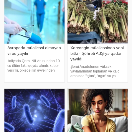
diaqnoz
Avropada müalicəsi olmayan
Xərçəngin müalicəsində yeni
virus yayılır
bitki - Şöhrəti ABŞ-yə qədər
yayıldı
İtaliyada Qərbi Nil virusundan 10-
cu ölüm faktı qeydə alınıb. xəbər
Şərqi Anadolunun yüksək
verir ki, ölkədə ilin əvvəlindən
yaylalarından toplanan və xalq
bəri həmin virusdan qeydə alınan
arasında "ışkın", "ırgın" və ya
onuncu ölüm hadisəsidir. Milli
"uçkun" kimi tanınan bu bitki,
Sağlamlıq İnstitutunun
xərçəngin müalicəsində
məlumatına görə, iyulun 24-dən
perspektivli təsiri ilə dünya tibb
30-də
ictimaiyyətini