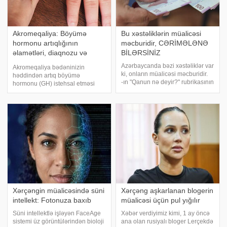
Akromeqaliya: Böyümə
Bu xəstəliklərin müalicəsi
hormonu artıqlığının
məcburidir, CƏRİMƏLƏNƏ
əlamətləri, diaqnozu və
BİLƏRSİNİZ
müalicəsi
Azərbaycanda bəzi xəstəliklər var
Akromeqaliya bədəninizin
ki, onların müalicəsi məcburidir.
həddindən artıq böyümə
-ın "Qanun nə deyir?" rubrikasının
hormonu (GH) istehsal etməsi
bugünkü mövzusu müalicəsi
nəticəsində yaranan bir endokrin
məcburi olan xəstəliklərlə
xəstəliyidir. Böyümə hormonu
bağlıdır. Hansı xəstəliklərin
artıqlığı qaraciyərdən ifraz olunan
müalicəsi zəruridir?. İnzibat
"insulin bənzəri böyümə faktoru
1" (IGF-1
Xərçəngin müalicəsində süni
Xərçəng aşkarlanan blogerin
intellekt: Fotonuza baxıb
müalicəsi üçün pul yığılır
Süni intellektlə işləyən FaceAge
Xəbər verdiyimiz kimi, 1 ay öncə
sistemi üz görüntülərindən bioloji
ana olan rusiyalı bloger Lerçekdə