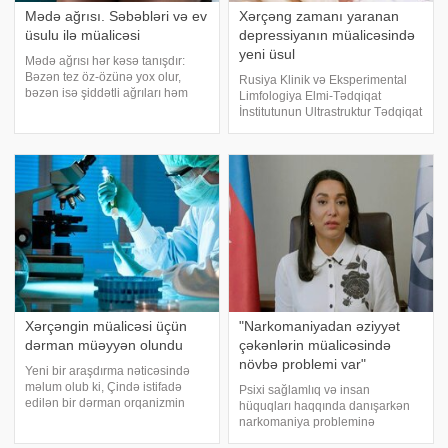
Mədə ağrısı. Səbəbləri və ev
Xərçəng zamanı yaranan
üsulu ilə müalicəsi
depressiyanın müalicəsində
yeni üsul
Mədə ağrısı hər kəsə tanışdır:
Bəzən tez öz-özünə yox olur,
Rusiya Klinik və Eksperimental
bəzən isə şiddətli ağrıları həm
Limfologiya Elmi-Tədqiqat
gündüz, həm də gecə
İnstitutunun Ultrastruktur Tədqiqat
narahatçılıq yaradır. Hansı
Laboratoriyasının əməkdaşları
hallarda təcili tibbi yardım
aşkar ediblər ki, şiş böyüməsi
axtarmaq lazımdır və nə vaxt
olan laboratoriya heyvanlarının
öhdəsindən gələ bilərsiniz
beynindəki litium-karbonat onlard
Xərçəngin müalicəsi üçün
"Narkomaniyadan əziyyət
dərman müəyyən olundu
çəkənlərin müalicəsində
növbə problemi var"
Yeni bir araşdırma nəticəsində
məlum olub ki, Çində istifadə
Psixi sağlamlıq və insan
edilən bir dərman orqanizmin
hüquqları haqqında danışarkən
xərçənglə mübarizə qabiliyyətini
narkomaniya probleminə
artırır. -a istinadən xəbər verir ki,
toxunmamaq mümkün deyil.