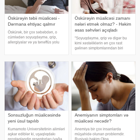
Öskürəyin təbii müalicəsi -
Öskürəyin müalicəsi zamanı
Dərmana ehtiyac qalmır
nələri etmək olmaz? - Həkim
əsas səhvləri açıqladı
Öskürək, bir çox səbəbdən, o
cümlədən soyuqdəymə, qrip,
"Soyuqdəymə, qrip və digər bu
allergiyalar və ya tənəffüs yolu
kimi xəstəliklərin ən çox rast
infeksiyaları ilə əlaqəli olaraq
gəlinən simptomlarından biri
meydana çıxa bilər. Təhlükəsiz və
öskürəkdir. Çox vaxt insanlar
təsirli təbii müalicə üsulları
onun müalicəsində bir neçə
öskürəyin yüngülləşməsinə
səhvə yol verirlər". -a istinadən
kömək ed
xəbər verir ki, bu barədə rusiyal
Sonsuzluğun müalicəsində
Anemiyanın simptomları və
yeni üsul tapılıb
müalicəsi necədir?
Kumamoto Universitetinin alimləri
Anemiya bir çox insanlarda
aşkar ediblər ki, uşaqlıqdakı
müşahidə olunan problemdir.
prostaqlandin reseptorları (yağa
Rusiyalı həkim Olqa