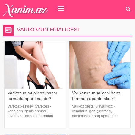
VARIKOZUN MUALICESI
Varikozun müalicəsi hansı
Varikozun müalicəsi hansı
formada aparılmalıdır?
formada aparılmalıdır?
Varikoz xəstəliyi (varikoz) -
Varikoz xəstəliyi (varikoz) -
venaların genişlənməsi,
venaların genişlənməsi,
qıvrılması, qapaq aparatının
qıvrılması, qapaq aparatının
dağılması ilə xarakterizə olunan
dağılması ilə xarakterizə olunan
patologiyadır. Xəstəliyin ilkin
patologiyadır. Xəstəliyin ilkin
təzahürlərinə damar ulduzcuqları
təzahürlərinə damar ulduzcuqları