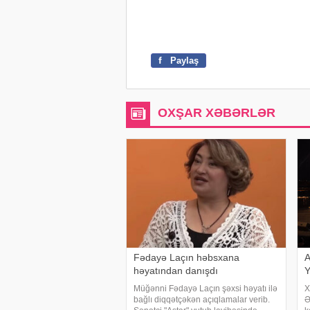
f
Paylaş
OXŞAR XƏBƏRLƏR
Fədayə Laçın həbsxana
A
həyatından danışdı
Y
Müğənni Fədayə Laçın şəxsi həyatı ilə
X
bağlı diqqətçəkən açıqlamalar verib.
Ə