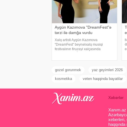
Aygün Kazımova "DreamFest"ə
T
tərzi ilə damğa vurdu
e
Xalq artisti Aygün Kazımova
M
"DreamFest" beynəlxalq musiqi
Ə
festivalının firuzəyi xalçasında
e
görüntülənib. Ölkənin əsas ulduzu
d
tədbirə xüsusi tərzi ilə damğa vurub.
"
Pop kraliça zövqlü geyimi və fərqli saç
a
düzümü il
ç
gozel gorunmek
yaz geyimleri 2026
kosmetika
veten haqqinda bayatilar
Xəbərlər
Xanım.az s
Azərbaycan
xeberleri,
haqqında m