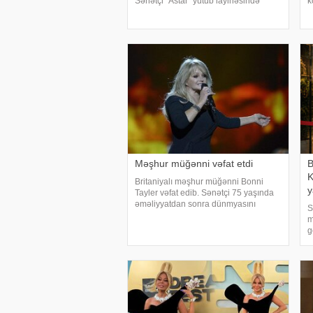
Sənətçi "Astar" yutub layihəsində
k
ailəsində yaşadığı çətinliklərdən
n
danışıb. F.Laçın bildirib ki, atası
c
anasına xəyanət etdikdən sonra
b
valideynlər
s
Məşhur müğənni vəfat etdi
B
K
Britaniyalı məşhur müğənni Bonni
y
Tayler vəfat edib. Sənətçi 75 yaşında
əməliyyatdan sonra dünmyasını
S
dəyişib. Məlumatı "The Sun" nəşri
m
yayıb. /
g
s
r
s
a