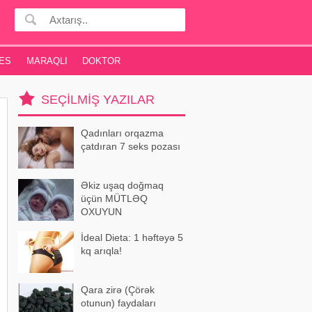
ES
MARAQLI
DOKTOR
SEÇILMIŞ YAZILAR
Qadınları orqazma
çatdıran 7 seks pozası
Əkiz uşaq doğmaq
üçün MÜTLƏQ
OXUYUN
İdeal Dieta: 1 həftəyə 5
kq arıqla!
Qara zirə (Çörək
otunun) faydaları