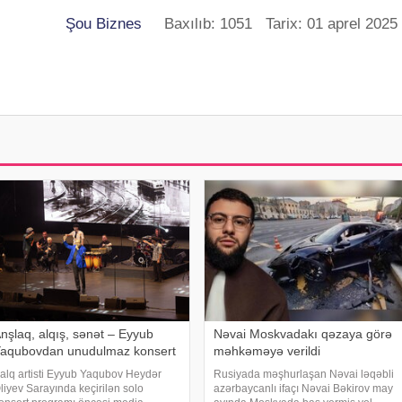
Şou Biznes
Baxılıb: 1051 Tarix: 01 aprel 2025
nşlaq, alqış, sənət – Eyyub
Nəvai Moskvadakı qəzaya görə
aqubovdan unudulmaz konsert
məhkəməyə verildi
alq artisti Eyyub Yaqubov Heydər
Rusiyada məşhurlaşan Nəvai ləqəbli
liyev Sarayında keçirilən solo
azərbaycanlı ifaçı Nəvai Bəkirov may