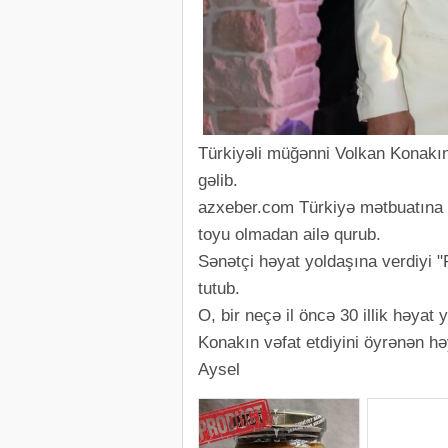
Türkiyəli müğənni Volkan Konakın
gəlib.
azxeber.com Türkiyə mətbuatına i
toyu olmadan ailə qurub.
Sənətçi həyat yoldaşına verdiyi 
tutub.
O, bir neçə il öncə 30 illik həyat 
Konakın vəfat etdiyini öyrənən hə
Aysel