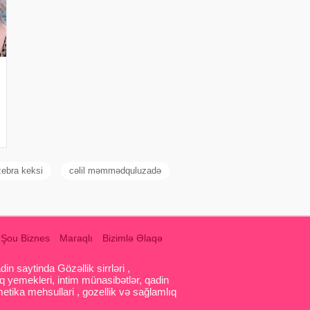
zebra keksi
cəlil məmmədquluzadə
Şou Biznes
Maraqlı
Bizimlə Əlaqə
 saytinda Gözəllik sirrləri ,
q yemekleri, intim münasibətlər, qadin
etika mehsullari , gozellik və sağlamlıq