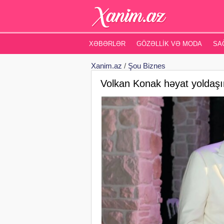
XƏBƏRLƏR
GÖZƏLLIK VƏ MODA
SA
Xanim.az
/
Şou Biznes
Volkan Konak həyat yoldaşın