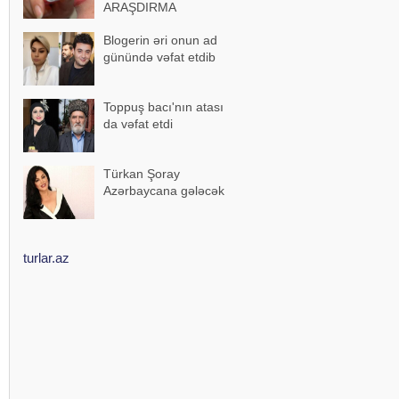
ARAŞDIRMA
Blogerin əri onun ad
günündə vəfat etdib
Toppuş bacı'nın atası
da vəfat etdi
Türkan Şoray
Azərbaycana gələcək
turlar.az