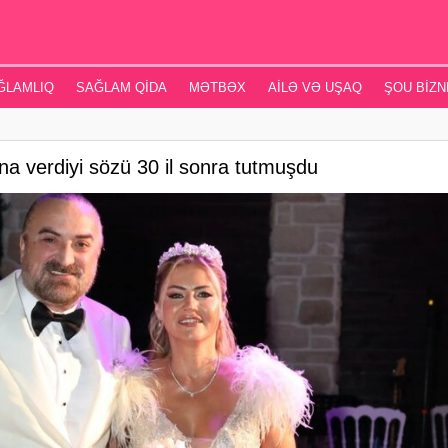
ĞLAMLIQ
SAĞLAM QIDA
MƏTBƏX
AILƏ VƏ UŞAQ
ŞOU BIZN
a verdiyi sözü 30 il sonra tutmuşdu