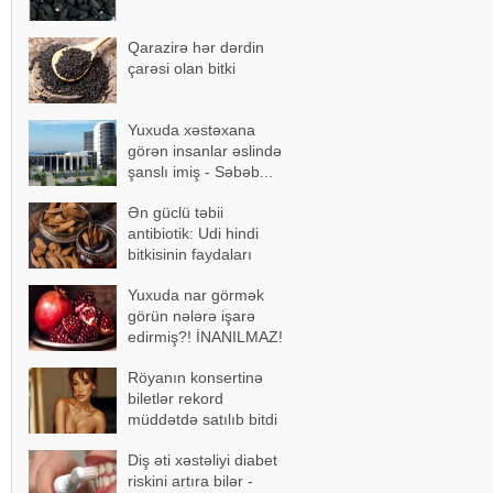
Qarazirə hər dərdin
çarəsi olan bitki
Yuxuda xəstəxana
görən insanlar əslində
şanslı imiş - Səbəb...
Ən güclü təbii
antibiotik: Udi hindi
bitkisinin faydaları
Yuxuda nar görmək
görün nələrə işarə
edirmiş?! İNANILMAZ!
Röyanın konsertinə
biletlər rekord
müddətdə satılıb bitdi
Diş əti xəstəliyi diabet
riskini artıra bilər -