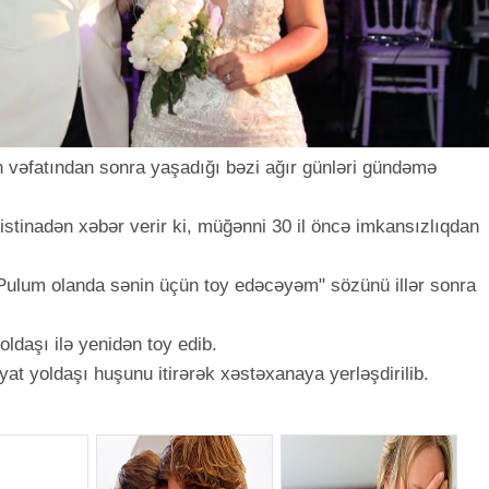
 vəfatından sonra yaşadığı bəzi ağır günləri gündəmə
stinadən xəbər verir ki, müğənni 30 il öncə imkansızlıqdan
"Pulum olanda sənin üçün toy edəcəyəm" sözünü illər sonra
yoldaşı ilə yenidən toy edib.
yat yoldaşı huşunu itirərək xəstəxanaya yerləşdirilib.