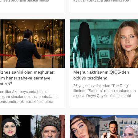
onsert proqramı öncəsi media
ayında Moskvada baş vermiş yol-
ümayəndələrinin suallarını
nəqliyyat hadisəsindən sonra şəhər
avablandırıb, yaradıcılığı və konsertlə
infrastrukturuna vurulan zərərə görə
ağlı fikirlərini bölüşüb. xəbər verir ki,
məhkəməyə verilib. Bu barədə TASS
ənətkarın sözlərin
məlumat yayıb
iznes sahibi olan məşhurlar:
Məşhur aktrisanın QİÇS-dən
im hansı sahəyə sərmayə
öldüyü təsdiqləndi
atırıb?
35 yaşında vəfat edən "The Ring"
filmində "Samara" rolunu canlandıran
on illər Azərbaycanda bir sıra
aktrisa Deyvi Çeyzin ölüm səbəbi
əşhur simalar qazanc mənbələrini
bəlli olub. xarici mətbuata istinadən
enişləndirərək müxtəlif sahələrə
xəbər verir ki, Los-Anceles İl Tibbi
ərmayə yatırırlar. Onların arasında
Ekspertiza İdarəsini
estoran, kafe, geyim, gözəllik və qida
ektorunda fəaliyyət göstərən, öz
dları il