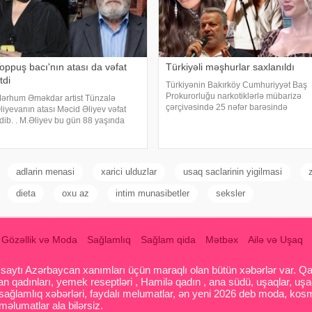
oppuş bacı'nın atası da vəfat
Türkiyəli məşhurlar saxlanıldı
tdi
Türkiyənin Bakırköy Cumhuriyyət Baş
Prokurorluğu narkotiklərlə mübarizə
ərhum Əməkdar artist Tünzalə
çərçivəsində 25 nəfər barəsində
liyevanın atası Məcid Əliyev vəfat
saxlanılma qərarı verib. Şübhəlilər
dib. . M.Əliyev bu gün 88 yaşında
arasında sənətçi, aktyor, iş adamı və
ünyasını dəyişib. . Qeyd edək ki,
obyekt sahiblərinin olduğu bildirilib.
Toppuş bacı" ləqəbi ilə tanınan
Əməliyya
ktrisa onkoloji xəstəlikdən əziyyət
əkird
adlarin menasi
xarici ulduzlar
usaq saclarinin yigilmasi
dieta
oxu az
intim munasibetler
seksler
Gözəllik və Moda
Sağlamlıq
Sağlam qida
Mətbəx
Ailə və Uşaq
aytı Azərbaycan xanımları üçün maraqlı olan bütün xəbərlər var. Qadin
 qadınları, yemek reseptləri , Hamilə qadın , ana südü, uşaqlar, uşa
 sağlamlıq xəbərləri, faydalı melumatlar, ən yeni 2026 deb moda, kosm
əlumatlar ala bilərsiz.