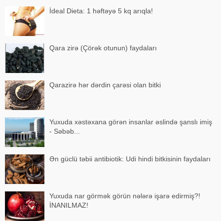
İdeal Dieta: 1 həftəyə 5 kq arıqla!
Qara zirə (Çörək otunun) faydaları
Qarazirə hər dərdin çarəsi olan bitki
Yuxuda xəstəxana görən insanlar əslində şanslı imiş
- Səbəb...
Ən güclü təbii antibiotik: Udi hindi bitkisinin faydaları
Yuxuda nar görmək görün nələrə işarə edirmiş?!
İNANILMAZ!