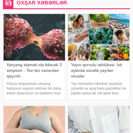
OXŞAR XƏBƏRLƏR
Xərçəng əlaməti ola biləcək 3
Yayın qorxulu təhlükəsi: İsti
simptom - Tez-tez nəzərdən
aylarda sürətlə yayılan
qaçırılır
viruslar
Dünya miqyasında xərçəng
Yay mövsümü istirahət, səyahət,
hallarının sayının artması bir daha
çimərlik və açıq hava gəzintiləri ilə
erkən diaqnozun və bədənin incə
yadda qalsa da, isti aylar bəzi
xəbərdarlıq əlamətlərinin düzgün
virus infeksiyalarının yayılması
şərh edilməsinin vacibliyini
üçün əlverişli şərait yarada bilər.
vurğulayır. Məşhur inancın əksinə
Buna səbəb təkcə yüksək
olaraq, xərçəng növləri həmişə
temperatur deyil. Açıq havad
ağı