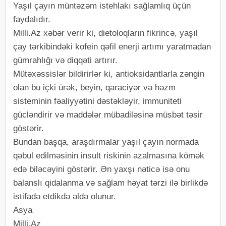
Yaşıl çayın müntəzəm istehlakı sağlamlıq üçün
faydalıdır.
Milli.Az xəbər verir ki, dietoloqların fikrincə, yaşıl
çay tərkibindəki kofein qəfil enerji artımı yaratmadan
gümrahlığı və diqqəti artırır.
Mütəxəssislər bildirirlər ki, antioksidantlarla zəngin
olan bu içki ürək, beyin, qaraciyər və həzm
sisteminin fəaliyyətini dəstəkləyir, immuniteti
gücləndirir və maddələr mübadiləsinə müsbət təsir
göstərir.
Bundan başqa, araşdırmalar yaşıl çayın normada
qəbul edilməsinin insult riskinin azalmasına kömək
edə biləcəyini göstərir. Ən yaxşı nəticə isə onu
balanslı qidalanma və sağlam həyat tərzi ilə birlikdə
istifadə etdikdə əldə olunur.
Asya
Milli.Az