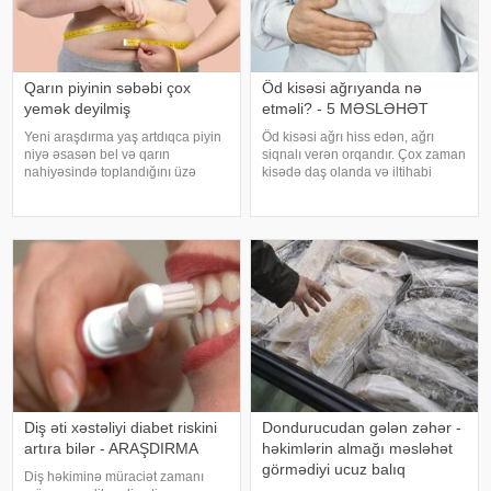
Qarın piyinin səbəbi çox
Öd kisəsi ağrıyanda nə
yemək deyilmiş
etməli? - 5 MƏSLƏHƏT
Yeni araşdırma yaş artdıqca piyin
Öd kisəsi ağrı hiss edən, ağrı
niyə əsasən bel və qarın
siqnalı verən orqandır. Çox zaman
nahiyəsində toplandığını üzə
kisədə daş olanda və iltihabi
çıxarıb. Bir çox insan yaşlandıqca
xəstəliklərdə ağrıyır. Kəskin
çəkisi demək olar ki, dəyişməsə
pristuplarda ilk işiniz təcili yardım
də, qarın nahiyəsinin böyüdüyünü
çağırıb, xəstəxanaya çatmaqdır,
müşahidə edir. Bu isə təkcə esteti
bu zaman hətta ağrıkəsic
Diş əti xəstəliyi diabet riskini
Dondurucudan gələn zəhər -
artıra bilər - ARAŞDIRMA
həkimlərin almağı məsləhət
görmədiyi ucuz balıq
Diş həkiminə müraciət zamanı