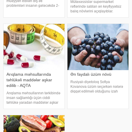
müəyyən edilən diş əti
Mütəxəssislər supermarket
problemləri insanın gələcəkdə 2-
rəflərində satılan ən keyfiyyətsiz
ci tip diabetə tutulma riski barədə
balıq növlərini açıqlayıblar.
də məlumat verə bilər. xəbər verir
Dondurulmuş balıq tez və faydalı
ki, "The Lancet Public
şam yeməyi üçün ideal seçim kimi
Health" jurnalında dərc olunan v
görünür. xarici mediaya istinadən
xəbər verir ki, supermarketlərdək
Arıqlama məhsullarında
Ən faydalı üzüm növü
təhlükəli maddələr aşkar
Rusiyalı diyetoloq Sofiya
edilib - AQTA
Kovanova üzüm seçərkən nələrə
diqqət edilməli olduğunu izah
Arıqlama məhsullarının tərkibində
edib. -a istinadən xəbər verir ki,
insan sağlamlığı üçün ciddi
bu barədə o, AİF.ru nəşrinə
təhlükə yaradan maddələr aşkar
müsahibəsində danışıb.
edilib. xəbər verir ki, bunu
Mütəxəssis qeyd edib ki, tünd
Azərbaycan Respublikasının Qida
rəngdə olan üzüm sortlar
Təhlükəsizliyi Agentliyinin (AQTA)
Qida təhlükəsizliyi şöbəsinin
müdir