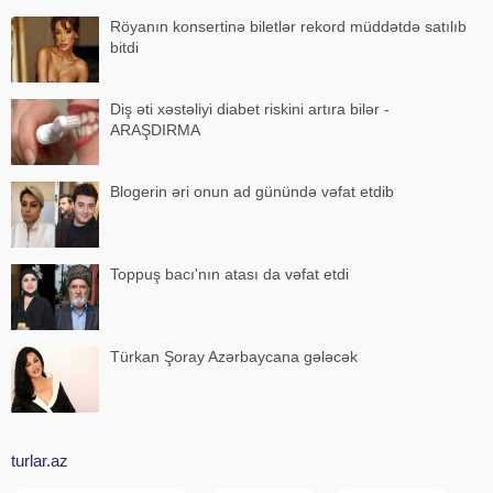
Röyanın konsertinə biletlər rekord müddətdə satılıb
bitdi
Diş əti xəstəliyi diabet riskini artıra bilər -
ARAŞDIRMA
Blogerin əri onun ad günündə vəfat etdib
Toppuş bacı'nın atası da vəfat etdi
Türkan Şoray Azərbaycana gələcək
turlar.az