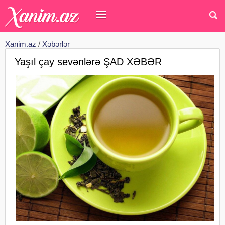
Xanim.az
/
Xəbərlər
Yaşıl çay sevənlərə ŞAD XƏBƏR