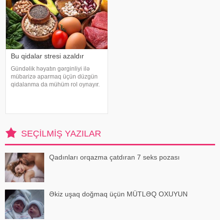
Bu qidalar stresi azaldır
Gündəlik həyatın gərginliyi ilə
mübarizə aparmaq üçün düzgün
qidalanma da mühüm rol oynayır.
axşam.az-a istinadən bildirir
ki, orqanizmin kifayət qədər
vitamin və mineral alması stressin
təsirlərini azaltmağa kömək edə
bilər
SEÇILMIŞ YAZILAR
Qadınları orqazma çatdıran 7 seks pozası
Əkiz uşaq doğmaq üçün MÜTLƏQ OXUYUN