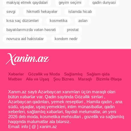
makiyaj etmek qaydalari
geyim seçimi
qadin dunyasi
sevgi
hikmətli hekayələr
islamda hicab
kısa saç düzümləri
kosmetika
aslan
bayatılarımızda vətən həsrəti
prostat
novruza aid hakistalar
kondom nedir
Xəbərlər
Gözəllik və Moda
Sağlamlıq
Sağlam qida
Mətbəx
Ailə və Uşaq
Şou Biznes
Maraqlı
Bizimlə Əlaqə
Xanım.az saytı Azərbaycan xanımları üçün maraqlı olan
bütün xəbərlər var. Qadin saytinda Gözəllik sirrləri ,
Azərbaycan qadınları, yemek reseptləri , Hamilə qadın , ana
südü, uşaqlar, uşaq yemekleri, intim münasibətlər, qadin
xeberleri, sağlamlıq xəbərləri, faydalı melumatlar, ən yeni
2026 deb moda, kosmetika mehsullari , gozellik və sağlamlıq
haqqında məlumatlar ala bilərsiz.
Email: info [ @ ] xanim.az