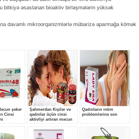
u bitkiyə əsaslanan bioaktiv birləşmələrin yüksək
ərmana davamlı mikroorqanizmlərlə mübarizə aparmağa kömək