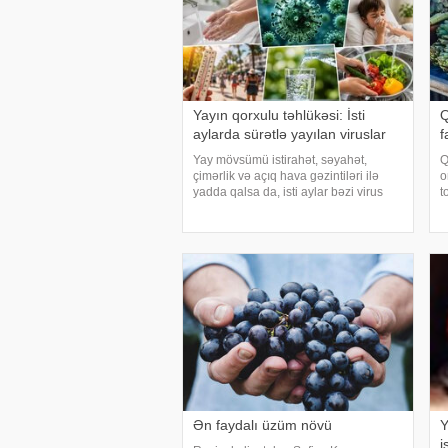
Yayın qorxulu təhlükəsi: İsti
Q
aylarda sürətlə yayılan viruslar
f
Yay mövsümü istirahət, səyahət,
Q
çimərlik və açıq hava gəzintiləri ilə
o
yadda qalsa da, isti aylar bəzi virus
t
infeksiyalarının yayılması üçün
m
əlverişli şərait yarada bilər. Buna
y
səbəb təkcə yüksək temperatur deyil.
"
Açıq havad
k
Ən faydalı üzüm növü
Y
i