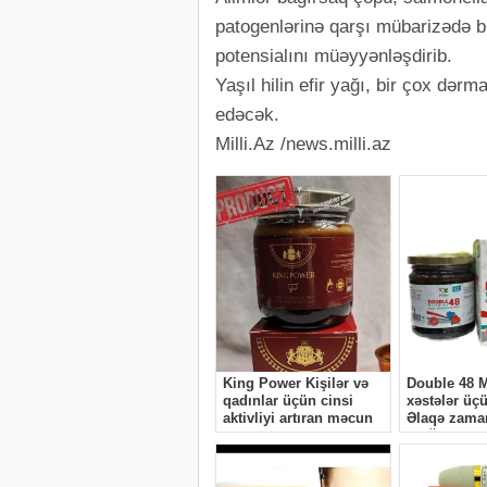
patogenlərinə qarşı mübarizədə b
potensialını müəyyənləşdirib.
Yaşıl hilin efir yağı, bir çox d
edəcək.
Milli.Az /news.milli.az