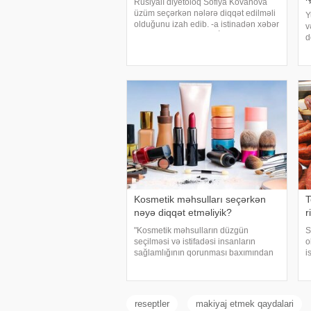
Rusiyalı diyetoloq Sofiya Kovanova
üzüm seçərkən nələrə diqqət edilməli
Y
olduğunu izah edib. -a istinadən xəbər
v
verir ki, bu barədə o, AİF.ru nəşrinə
d
müsahibəsində danışıb. Mütəxəssis
ü
qeyd edib ki, tünd rəngdə olan üzüm
ü
sortlar
ç
Kosmetik məhsulları seçərkən
T
nəyə diqqət etməliyik?
r
"Kosmetik məhsulların düzgün
S
seçilməsi və istifadəsi insanların
o
sağlamlığının qorunması baxımından
i
mühüm əhəmiyyət daşıyır". xəbər verir
b
ki, bu fikirləri Səhiyyə Nazirliyinin
x
rəsmi "Instagram" hesabınd
S
E
reseptler
makiyaj etmek qaydalari