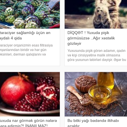
araciyər sağlamlığı üçün ən
DİQQƏT ! Yuxuda pişik
aydalı 4 qida
görmüsüzsə ..Ağır xəstəlik
gözləyir
araciyər orqanizmin əsas filtrasiya
rqanlarından biridir və hər gün
Yuxusunda pişik görən adamın, qadın
oksinləri, dərman qalıqlarını və
və kişi cinsiyyətinə malik olmasına
addələr mübadiləsi nəticəsində
görə yuxunun təbirləri dəyişir. Əgər bu
aranan tullantıları emal edir.
yuxunu görən adam bir kişisə, bu
Euroonco" federal ekspert onkologiya
kişinin normal həyatında diqqətsiz bir
linikalar
şəxsiyyətə sahib olduğu, ətrafındak
uxuda nar görmək görün nələrə
Bu bitki yağı bədəndə iltihabı
şarə edirmiş?! İNANILMAZ!
azaldır