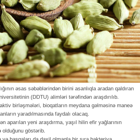
lığının əsas səbəblərindən birini asanlıqla aradan qaldıran
versitetinin (DDTU) alimləri tərəfindən araşdırılıb.
 bioaktiv birləşmələri, bioqatların meydana gəlməsinə maneə
anların yaradılmasında faydalı olacaq.
 aparılan yeni araşdırma, yaşıl hilin efir yağlarının
 olduğunu göstərib.
 və başqaları da daxil olmaqla bir sıra bakteriya