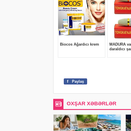
f
Paylaş
OXŞAR XƏBƏRLƏR