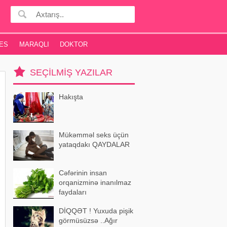
ES
MARAQLI
DOKTOR
SEÇILMIŞ YAZILAR
Hakışta
Mükəmməl seks üçün
yataqdakı QAYDALAR
Cəfərinin insan
orqanizminə inanılmaz
faydaları
DİQQƏT ! Yuxuda pişik
görmüsüzsə ..Ağır