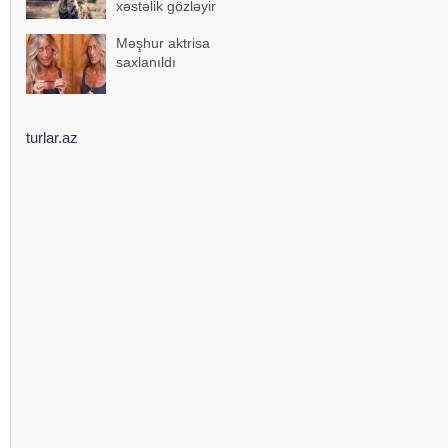
xəstəlik gözləyir
Məşhur aktrisa
saxlanıldı
turlar.az