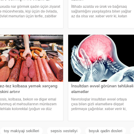
uxuda nar görmək qadın üçün ziyarət
İltihabı azalda və ürək və bağırsaq
ə mücevherata, kişi üçün də övlada,
sağlamlığını yaxşılaşdıra bilən yağlar
övlət məmurları üçün terfie, zabitlər
az da olsa var. xəbər verir ki, kətan
çün əmrlərinin keçməsinə, kəndli
yağı ənənəvi olaraq işlədici və yara
çün oktyabr bərəkətinə, tacir üçün
sağalması üçün istifadə edilən
ox quru, xalq üçün yaxşı bir idarəy
üyüdülmüş və preslənmiş kətan
toxumlarında
ez-tez kolbasa yemək xərçəng
İnsultdan əvvəl görünən təhlükəli
iskini artırır
əlamətlər
osis, kolbasa, bekon və digər emal
Nevroloqlar insultdan əvvəl ortaya
lunmuş ət məhsullarının müntəzəm
çıxa bilən gizli əlamətlərə diqqət
stehlakı kolorektal (yoğun və düz
yetirməyə çağırıblar. xəbər verir ki,
ağırsaq) xərçəngi riskini artıra bilər.
insult bəzi hallarda qəfil baş vermir və
əbər verir ki, bu barədə Rusiya
beyin günlər, hətta həftələr əvvəl
əhiyyə Nazirliyinin Milli Kliniki
müəyyən siqnallar verə bilər. Lakin b
ndokrinologiy
toy makiyaji sekilleri
sepsis xesteliyi
boyuk qadin dosleri