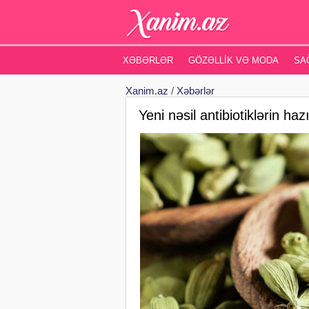
XƏBƏRLƏR
GÖZƏLLIK VƏ MODA
SA
Xanim.az
/
Xəbərlər
Yeni nəsil antibiotiklərin ha