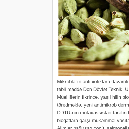
Mikrobların antibiotiklərə davamlı
təbii maddə Don Dövlət Texniki Uni
Müəlliflərin fikrincə, yaşıl hilin
törədməklə, yeni antimikrob dərm
DDTU-nın mütəxəssisləri tərəfindən
bioqatlara qarşı mükəmməl vasitə
Alimlər bağırsaq çöpü, salmonella