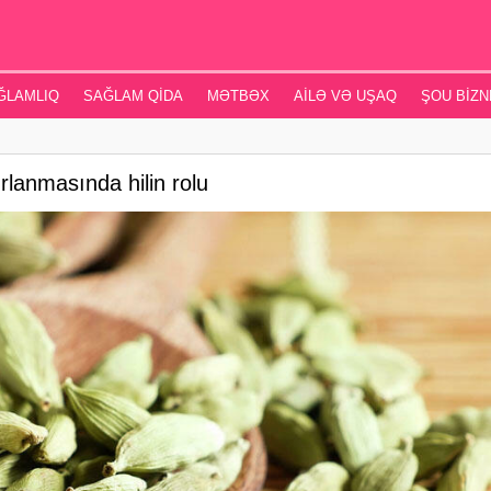
ĞLAMLIQ
SAĞLAM QIDA
MƏTBƏX
AILƏ VƏ UŞAQ
ŞOU BIZN
zırlanmasında hilin rolu