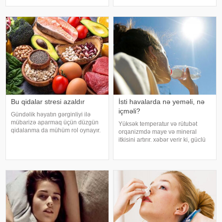
səbəb ola bilər. Yüksək
zaman faydalı hesab edilmir və
temperatur yalnız susuzlaşma və
bəzi hallarda vəziyyəti daha da
günvurma riski yaratmır. xarici
ağırlaşdıra bilər. xəbər verir ki,
mediay
yüksə
Bu qidalar stresi azaldır
İsti havalarda nə yeməli, nə
içməli?
Gündəlik həyatın gərginliyi ilə
mübarizə aparmaq üçün düzgün
Yüksək temperatur və rütubət
qidalanma da mühüm rol oynayır.
orqanizmdə maye və mineral
axşam.az-a istinadən bildirir
itkisini artırır. xəbər verir ki, güclü
ki, orqanizmin kifayət qədər
tərləmə nəticəsində yaranan su
vitamin və mineral alması stressin
və mineral çatışmazlığı huşun
təsirlərini azaltmağa kömək edə
itirilməsinə, başgicəllənmə və
bilər
ürəkbulanma kimi hallara səbəb
ol