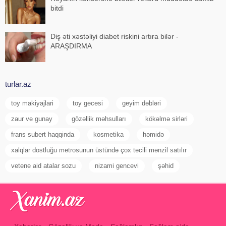
bitdi
Diş əti xəstəliyi diabet riskini artıra bilər -
ARAŞDIRMA
turlar.az
toy makiyajlari
toy gecesi
geyim dəbləri
zaur ve gunay
gözəllik məhsulları
kökəlmə sirləri
frans subert haqqinda
kosmetika
həmidə
xalqlar dostluğu metrosunun üstündə çox təcili mənzil satılır
vetene aid atalar sozu
nizami gencevi
şəhid