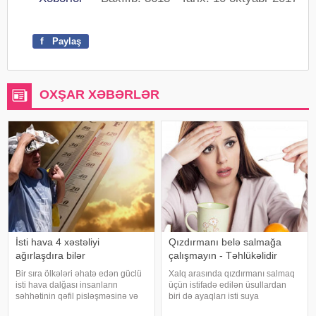
f
Paylaş
OXŞAR XƏBƏRLƏR
İsti hava 4 xəstəliyi
Qızdırmanı belə salmağa
ağırlaşdıra bilər
çalışmayın - Təhlükəlidir
Bir sıra ölkələri əhatə edən güclü
Xalq arasında qızdırmanı salmaq
isti hava dalğası insanların
üçün istifadə edilən üsullardan
səhhətinin qəfil pisləşməsinə və
biri də ayaqları isti suya
bəzi xəstəliklərin ağırlaşmasına
qoymaqdır. Lakin bu metod hər