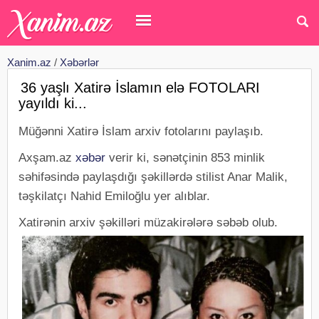
Xanim.az
/
Xəbərlər
36 yaşlı Xatirə İslamın elə FOTOLARI
yayıldı ki...
Müğənni Xatirə İslam arxiv fotolarını paylaşıb.
Axşam.az
xəbər
verir ki, sənətçinin 853 minlik
səhifəsində paylaşdığı şəkillərdə stilist Anar Malik,
təşkilatçı Nahid Emiloğlu yer alıblar.
Xatirənin arxiv şəkilləri müzakirələrə səbəb olub.