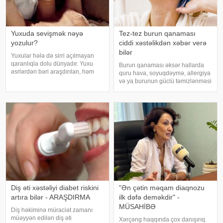
Yuxuda sevişmək nəyə
Tez-tez burun qanaması
yozulur?
ciddi xəstəlikdən xəbər verə
bilər
Yuxular hələ də sirri açılmayan
qaranlıqla dolu dünyadır. Yuxu
Burun qanaması əksər hallarda
əsrlərdən bəri araşdırılan, həm
quru hava, soyuqdəymə, allergiya
alimlərin, həm də mistika ilə
və ya burunun güclü təmizlənməsi
məşğul olanların cavabını tapmaq
nəticəsində yaranır və təhlükəli
istədiyi tapmacadır. Fərqli və
olmur. xəbər verir ki, lakin qanama
rəngarəng yuxular bəzən də
tez-tez təkrarlanır, çox olursa və
cinsəlikl
ya çətin dayanırsa, mütlə
Diş əti xəstəliyi diabet riskini
"Ən çətin məqam diaqnozu
artıra bilər - ARAŞDIRMA
ilk dəfə deməkdir" -
MÜSAHİBƏ
Diş həkiminə müraciət zamanı
müəyyən edilən diş əti
Xərçəng haqqında çox danışırıq.