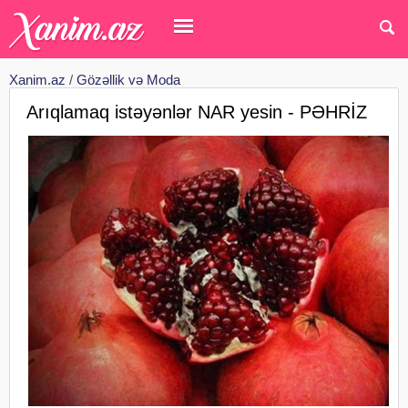
Xanim.az
/
Gözəllik və Moda
Arıqlamaq istəyənlər NAR yesin - PƏHRİZ