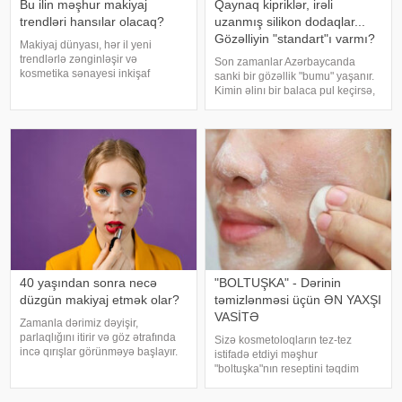
Bu ilin məşhur makiyaj
Qaynaq kipriklər, irəli
trendləri hansılar olacaq?
uzanmış silikon dodaqlar...
Gözəlliyin "standart"ı varmı?
Makiyaj dünyası, hər il yeni
trendlərlə zənginləşir və
Son zamanlar Azərbaycanda
kosmetika sənayesi inkişaf
sanki bir gözəllik "bumu" yaşanır.
etdikcə, istifadəçilər daha çox
Kimin əlinı bir balaca pul keçirsə,
müxtəlif texnikalar və məhsullar
gözünü dartdırır və ya dodaqlarını
ilə tanış olur. 2025-ci il üçün
şişirdir. Burunlar da eyni cərrahın
gözəllik dünyasında gözlənilən ən
əlindən çıxdığı üçün hamı bir-
maraql
birinə bənzəyir
40 yaşından sonra necə
"BOLTUŞKA" - Dərinin
düzgün makiyaj etmək olar?
təmizlənməsi üçün ƏN YAXŞI
VASİTƏ
Zamanla dərimiz dəyişir,
parlaqlığını itirir və göz ətrafında
Sizə kosmetoloqların tez-tez
incə qırışlar görünməyə başlayır.
istifadə etdiyi məşhur
Mütəxəssislər 40 yaşdan yuxarı
"boltuşka"nın reseptini təqdim
qadınların təravətli və gənc
edirik. Bu tanınmış vasitə
görünüşünü necə qoruya
sızanaqlarla mübarizədə çox