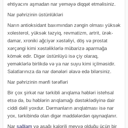
ehtiyacını aşmadan nar yeməyə diqqət etməlisiniz.
Nar pəhrizinin üstünlükləri
Narın antioksidant baxımından zəngin olması yüksək
xolesterol, yüksək təzyiq, revmatizm, artrit, ürək-
damar, xroniki ağciyər xəstəliyi, döş və prostat
xərçəngi kimi xəstəliklərlə mübarizə aparmağa
kömək edir. Digər üstünlüyü isə çiy olaraq,
yeməklərlə birlikdə və ya nar suyu kimi içilməsidir.
Salatlarınıza da nar dənələri əlavə edə bilərsiniz.
Nar pəhrizinin mənfi tərəfləri
Bir çox şirkət nar tərkibli arıqlama həbləri istehsal
etsə də, bu həblərin arıqlamağı dəstəklədiyinə dair
ciddi dəlil yoxdur. Dərmanların arıqlatması isə nar
yox, tərkibində olan digər maddələrdən qaynaqlanır.
Nar
sağlam
və aşağı kalorili meyvə olduğu üçün bir