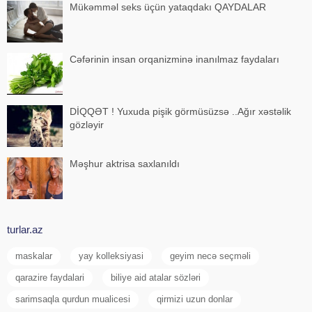
Mükəmməl seks üçün yataqdakı QAYDALAR
Cəfərinin insan orqanizminə inanılmaz faydaları
DİQQƏT ! Yuxuda pişik görmüsüzsə ..Ağır xəstəlik
gözləyir
Məşhur aktrisa saxlanıldı
turlar.az
maskalar
yay kolleksiyasi
geyim necə seçməli
qarazire faydalari
biliye aid atalar sözləri
sarimsaqla qurdun mualicesi
qirmizi uzun donlar