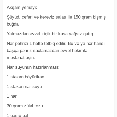
Axşam yeməyi:
Şüyüd, cəfəri və kərəviz salatı ilə 150 ​​qram bişmiş
buğda
Yatmazdan əvvəl kiçik bir kasa yağsız qatıq
Nar pəhrizi 1 həftə tətbiq edilir. Bu və ya hər hansı
başqa pəhriz saxlamazdan əvvəl həkimlə
məsləhətləşin.
Nar suyunun hazırlanması:
1 stəkan böyürtkən
1 stəkan nar suyu
1 nar
30 qram zülal tozu
1 qaşığ bal