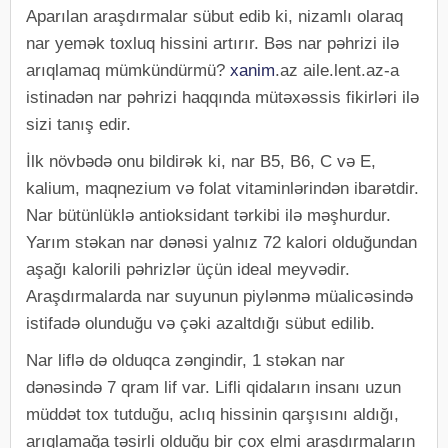
Aparılan araşdırmalar sübut edib ki, nizamlı olaraq
nar yemək toxluq hissini artırır. Bəs nar pəhrizi ilə
arıqlamaq mümkündürmü?
xanim
.az aile.lent.az-a
istinadən nar pəhrizi haqqında mütəxəssis fikirləri ilə
sizi tanış edir.
İlk növbədə onu bildirək ki, nar B5, B6, C və E,
kalium, maqnezium və folat vitaminlərindən ibarətdir.
Nar bütünlüklə antioksidant tərkibi ilə məşhurdur.
Yarım stəkan nar dənəsi yalnız 72 kalori olduğundan
aşağı kalorili pəhrizlər üçün ideal meyvədir.
Araşdırmalarda nar suyunun piylənmə müalicəsində
istifadə olunduğu və çəki azaltdığı sübut edilib.
Nar liflə də olduqca zəngindir, 1 stəkan nar
dənəsində 7 qram lif var. Lifli qidaların insanı uzun
müddət tox tutduğu, aclıq hissinin qarşısını aldığı,
arıqlamağa təsirli olduğu bir çox elmi araşdırmaların