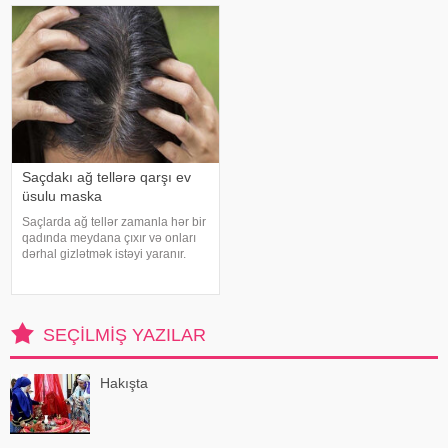
biləcəyinin sirlərini bölüşüblər.
effektlidir. Boltuşkanın reseptləri
Parıltısı
çoxdur, sizi bu reseptlərdən biri il
Saçdakı ağ tellərə qarşı ev
üsulu maska
Saçlarda ağ tellər zamanla hər bir
qadında meydana çıxır və onları
dərhal gizlətmək istəyi yaranır.
Lakin salonda tez-tez rənglənmə,
bəli, gümüşü saçları gizlədir,
amma saçların sağlamlığını
korlayır: tellər quruyur, sını
SEÇILMIŞ YAZILAR
Hakışta