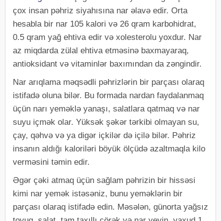
çox insan pəhriz siyahısına nar əlavə edir. Orta
hesabla bir nar 105 kalori və 26 qram karbohidrat,
0.5 qram yağ ehtiva edir və xolesterolu yoxdur. Nar
az miqdarda zülal ehtiva etməsinə baxmayaraq,
antioksidant və vitaminlər baxımından da zəngindir.
Nar arıqlama məqsədli pəhrizlərin bir parçası olaraq
istifadə oluna bilər. Bu formada nardan faydalanmaq
üçün narı yeməklə yanaşı, salatlara qatmaq və nar
suyu içmək olar. Yüksək şəkər tərkibi olmayan su,
çay, qəhvə və ya digər içkilər də içilə bilər. Pəhriz
insanın aldığı kaloriləri böyük ölçüdə azaltmaqla kilo
verməsini təmin edir.
Əgər çəki atmaq üçün sağlam pəhrizin bir hissəsi
kimi nar yemək istəsəniz, bunu yeməklərin bir
parçası olaraq istifadə edin. Məsələn, günorta yağsız
toyuq, salat, tam taxıllı çörək və nar yeyin, yaxud 1