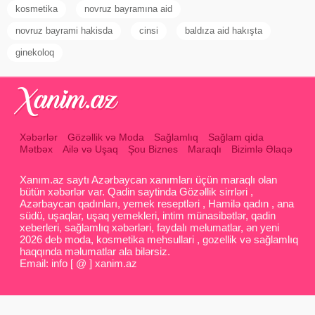
kosmetika
novruz bayramına aid
novruz bayrami hakisda
cinsi
baldıza aid hakışta
ginekoloq
Xəbərlər
Gözəllik və Moda
Sağlamlıq
Sağlam qida
Mətbəx
Ailə və Uşaq
Şou Biznes
Maraqlı
Bizimlə Əlaqə
Xanım.az saytı Azərbaycan xanımları üçün maraqlı olan
bütün xəbərlər var. Qadin saytinda Gözəllik sirrləri ,
Azərbaycan qadınları, yemek reseptləri , Hamilə qadın , ana
südü, uşaqlar, uşaq yemekleri, intim münasibətlər, qadin
xeberleri, sağlamlıq xəbərləri, faydalı melumatlar, ən yeni
2026 deb moda, kosmetika mehsullari , gozellik və sağlamlıq
haqqında məlumatlar ala bilərsiz.
Email: info [ @ ] xanim.az