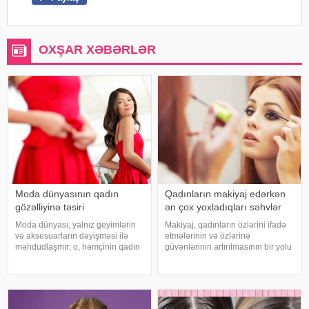
OXŞAR XƏBƏRLƏR
Moda dünyasının qadın
Qadınların makiyaj edərkən
gözəlliyinə təsiri
ən çox yoxladıqları səhvlər
Moda dünyası, yalnız geyimlərin
Makiyaj, qadınların özlərini ifadə
və aksesuarların dəyişməsi ilə
etmələrinin və özlərinə
məhdudlaşmır; o, həmçinin qadın
güvənlərinin artırılmasının bir yolu
gözəlliyi və cəmiyyətin gözəllik
kimi geniş istifadə olunur. Lakin,
standartlarına olan baxışını dərin
makiyaj tətbiqi zamanı edilən bəzi
şəkildə təsir edir. Bu məqalə,
səhvlər, nəticənin istəniləndən
moda dünyasının qadın gözəlliyin
fərqli olmasına səbəb ol