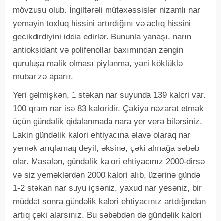
mövzusu olub. İngiltərəli mütəxəssislər nizamlı nar
yeməyin toxluq hissini artırdığını və aclıq hissini
gecikdirdiyini iddia edirlər. Bununla yanaşı, narın
antioksidant və polifenollar baxımından zəngin
quruluşa malik olması piylənmə, yəni köklüklə
mübarizə aparır.
Yeri gəlmişkən, 1 stəkan nar suyunda 139 kalori var.
100 qram nar isə 83 kaloridir. Çəkiyə nəzarət etmək
üçün gündəlik qidalanmada nara yer verə bilərsiniz.
Lakin gündəlik kalori ehtiyacına əlavə olaraq nar
yemək arıqlamaq deyil, əksinə, çəki almağa səbəb
olar. Məsələn, gündəlik kalori ehtiyacınız 2000-dirsə
və siz yeməklərdən 2000 kalori alıb, üzərinə gündə
1-2 stəkan nar suyu içsəniz, yaxud nar yesəniz, bir
müddət sonra gündəlik kalori ehtiyacınız artdığından
artıq çəki alarsınız. Bu səbəbdən də gündəlik kalori