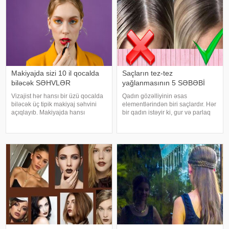
Makiyajda sizi 10 il qocalda
Saçların tez-tez
biləcək SƏHVLƏR
yağlanmasının 5 SƏBƏBİ
Vizajist hər hansı bir üzü qocalda
Qadın gözəlliyinin əsas
biləcək üç tipik makiyaj səhvini
elementlərindən biri saçlardır. Hər
açıqlayıb. Makiyajda hansı
bir qadın istəyir ki, gur və parlaq
səhvlərdən yaınmaq lazımdır. "
saçları ilə daim diqqəti öz üzərinə
saytının xarici mediaya istinadla
çəksin. Amma bəzi səbəblərdən
xəbərinə görə, 4 milyondan çox
saçlar öz canlılığını itirir və tez-tez
"YouTube" izləyicis
yumağımıza baxmayara