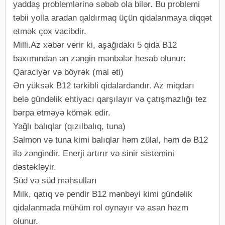
yaddaş problemlərinə səbəb ola bilər. Bu problemi
təbii yolla aradan qaldırmaq üçün qidalanmaya diqqət
etmək çox vacibdir.
Milli.Az xəbər verir ki, aşağıdakı 5 qida B12
baxımından ən zəngin mənbələr hesab olunur:
Qaraciyər və böyrək (mal əti)
Ən yüksək B12 tərkibli qidalardandır. Az miqdarı
belə gündəlik ehtiyacı qarşılayır və çatışmazlığı tez
bərpa etməyə kömək edir.
Yağlı balıqlar (qızılbalıq, tuna)
Salmon və tuna kimi balıqlar həm zülal, həm də B12
ilə zəngindir. Enerji artırır və sinir sistemini
dəstəkləyir.
Süd və süd məhsulları
Milk, qatıq və pendir B12 mənbəyi kimi gündəlik
qidalanmada mühüm rol oynayır və asan həzm
olunur.