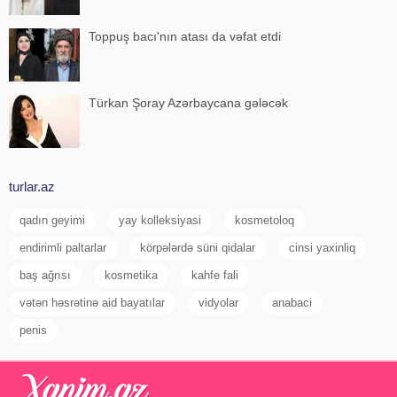
Toppuş bacı'nın atası da vəfat etdi
Türkan Şoray Azərbaycana gələcək
turlar.az
qadın geyimi
yay kolleksiyasi
kosmetoloq
endirimli paltarlar
körpələrdə süni qidalar
cinsi yaxinliq
baş ağrısı
kosmetika
kahfe fali
vətən həsrətinə aid bayatılar
vidyolar
anabaci
penis