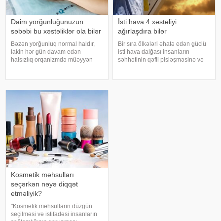
Daim yorğunluğunuzun
İsti hava 4 xəstəliyi
səbəbi bu xəstəliklər ola bilər
ağırlaşdıra bilər
Bəzən yorğunluq normal haldır,
Bir sıra ölkələri əhatə edən güclü
lakin hər gün davam edən
isti hava dalğası insanların
halsızlıq orqanizmdə müəyyən
səhhətinin qəfil pisləşməsinə və
problemlərin əlaməti ola bilər.
bəzi xəstəliklərin ağırlaşmasına
xəbər verir ki, davamlı
səbəb ola bilər. Yüksək
yorğunluğun səbəbləri arasında
temperatur yalnız susuzlaşma və
qan azlığı, qalxanabənzər vəz
günvurma riski yaratmır. xarici
xəstəlikləri, şəkərl
mediay
Kosmetik məhsulları
seçərkən nəyə diqqət
etməliyik?
"Kosmetik məhsulların düzgün
seçilməsi və istifadəsi insanların