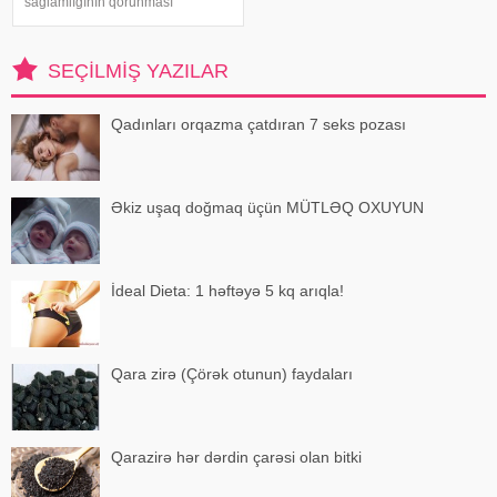
sağlamlığının qorunması
baxımından mühüm əhəmiyyət
daşıyır". xəbər verir ki, bu fikirləri
Səhiyyə Nazirliyinin rəsmi
SEÇILMIŞ YAZILAR
"Instagram" hesabınd
Qadınları orqazma çatdıran 7 seks pozası
Əkiz uşaq doğmaq üçün MÜTLƏQ OXUYUN
İdeal Dieta: 1 həftəyə 5 kq arıqla!
Qara zirə (Çörək otunun) faydaları
Qarazirə hər dərdin çarəsi olan bitki