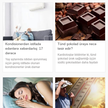
verir ki, hadisədən sonra
bilər
zərərçəkən Səhiyyə Nazirliyi
Akademik M.A.Topçubaşov adına
Elmi Cərrahiyy
Kondisionerdən istifadə
Tünd şokolad ürəyə necə
edənlərə xəbərdarlıq: 17
təsir edir?
dərəcə
Kardioloqlar bildirirlər ki, tünd
şokolad ürək sağlamlığı üçün
Yay aylarında istidən qorunmaq
südlü şokoladdan daha faydalı
üçün geniş istifadə olunan
hesab olunur. Bunun əsas səbəbi
kondisionerlər ürək-damar
kakaonun tərkibində olan
xəstəlikləri olan şəxslər üçün ciddi
flavanollar, güclü antioksidant
risk yarada bilər. xəbər verir ki,
maddələrdir. -a istinadən bildirir ki
kardioloqların bildirdiyinə görə,
tərli halda qəfil çox soyuq otağ