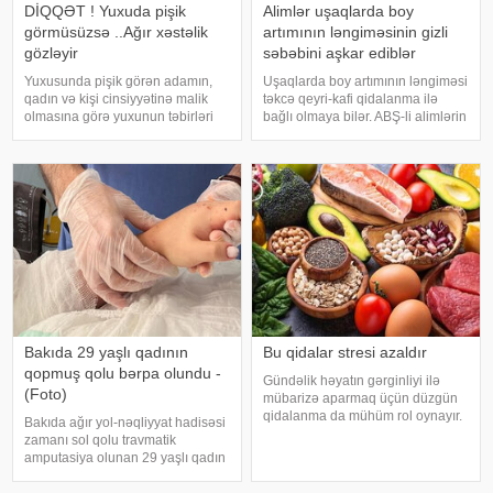
DİQQƏT ! Yuxuda pişik
Alimlər uşaqlarda boy
görmüsüzsə ..Ağır xəstəlik
artımının ləngiməsinin gizli
gözləyir
səbəbini aşkar ediblər
Yuxusunda pişik görən adamın,
Uşaqlarda boy artımının ləngiməsi
qadın və kişi cinsiyyətinə malik
təkcə qeyri-kafi qidalanma ilə
olmasına görə yuxunun təbirləri
bağlı olmaya bilər. ABŞ-li alimlərin
dəyişir. Əgər bu yuxunu görən
yeni araşdırması göstərib ki,
adam bir kişisə, bu kişinin normal
bağırsaq mikrobiomundakı bəzi
həyatında diqqətsiz bir şəxsiyyətə
bakteriyalar hələ ana bətnində
sahib olduğu, ətrafındak
olarkən körpənin inkişafın
Bakıda 29 yaşlı qadının
Bu qidalar stresi azaldır
qopmuş qolu bərpa olundu -
Gündəlik həyatın gərginliyi ilə
(Foto)
mübarizə aparmaq üçün düzgün
qidalanma da mühüm rol oynayır.
Bakıda ağır yol-nəqliyyat hadisəsi
axşam.az-a istinadən bildirir
zamanı sol qolu travmatik
ki, orqanizmin kifayət qədər
amputasiya olunan 29 yaşlı qadın
vitamin və mineral alması stressin
uğurla əməliyyat edilib. xəbər
təsirlərini azaltmağa kömək edə