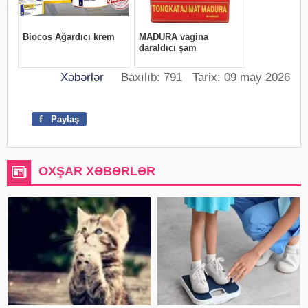
Xəbərlər
Baxılıb: 791 Tarix: 09 may 2026
f
Paylaş
OXŞAR XƏBƏRLƏR