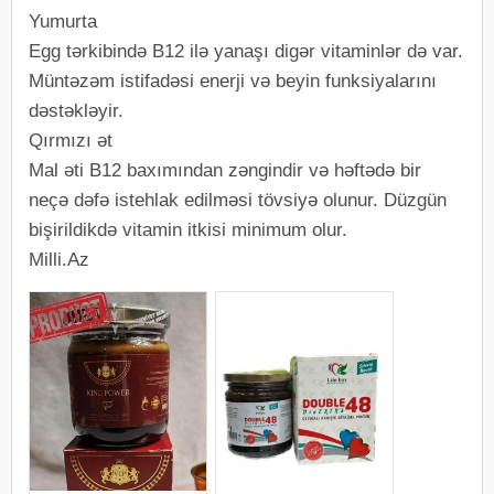
Yumurta
Egg tərkibində B12 ilə yanaşı digər vitaminlər də var.
Müntəzəm istifadəsi enerji və beyin funksiyalarını
dəstəkləyir.
Qırmızı ət
Mal əti B12 baxımından zəngindir və həftədə bir
neçə dəfə istehlak edilməsi tövsiyə olunur. Düzgün
bişirildikdə vitamin itkisi minimum olur.
Milli.Az