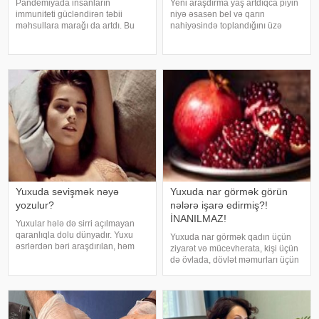
Pandemiyada insanların
Yeni araşdırma yaş artdıqca piyin
immuniteti gücləndirən təbii
niyə əsasən bel və qarın
məhsullara marağı da artdı. Bu
nahiyəsində toplandığını üzə
qidalardan ən önəmlisi isə udi
çıxarıb. Bir çox insan yaşlandıqca
hindi bitkisidir. Udi hindinin
çəkisi demək olar ki, dəyişməsə
faydaları saymaqla bitmir. Bəs udi
də, qarın nahiyəsinin böyüdüyünü
hindi bitkisi nədir?. xəbər verir ki,
müşahidə edir. Bu isə təkcə esteti
ə
Yuxuda sevişmək nəyə
Yuxuda nar görmək görün
yozulur?
nələrə işarə edirmiş?!
İNANILMAZ!
Yuxular hələ də sirri açılmayan
qaranlıqla dolu dünyadır. Yuxu
Yuxuda nar görmək qadın üçün
əsrlərdən bəri araşdırılan, həm
ziyarət və mücevherata, kişi üçün
alimlərin, həm də mistika ilə
də övlada, dövlət məmurları üçün
məşğul olanların cavabını tapmaq
terfie, zabitlər üçün əmrlərinin
istədiyi tapmacadır. Fərqli və
keçməsinə, kəndli üçün oktyabr
rəngarəng yuxular bəzən də
bərəkətinə, tacir üçün çox quru,
cinsəlikl
xalq üçün yaxşı bir idarəy