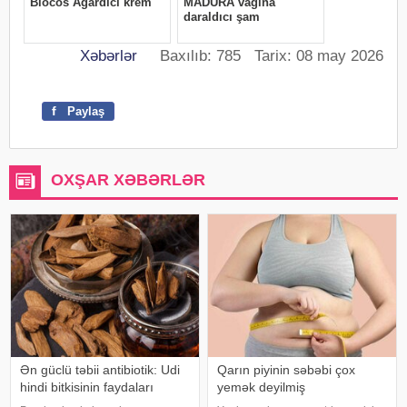
Xəbərlər
Baxılıb: 785 Tarix: 08 may 2026
f
Paylaş
OXŞAR XƏBƏRLƏR
Ən güclü təbii antibiotik: Udi
Qarın piyinin səbəbi çox
hindi bitkisinin faydaları
yemək deyilmiş