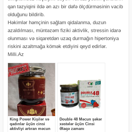
qan təzyiqini ildə ən azı bir dəfə ölçdürməsinin vacib
olduğunu bildirib.
Həkimlər həmçinin sağlam qidalanma, duzun
azaldılması, müntəzəm fiziki aktivlik, stressin idarə
olunması və siqaretdən uzaq durmağın hipertoniya
riskini azaltmağa kömək etdiyini qeyd edirlər.
Milli.Az