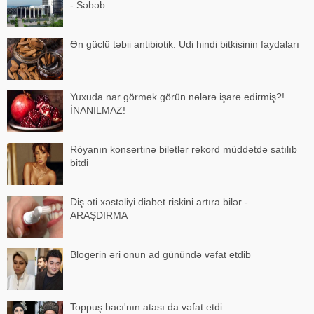
- Səbəb...
Ən güclü təbii antibiotik: Udi hindi bitkisinin faydaları
Yuxuda nar görmək görün nələrə işarə edirmiş?!
İNANILMAZ!
Röyanın konsertinə biletlər rekord müddətdə satılıb
bitdi
Diş əti xəstəliyi diabet riskini artıra bilər -
ARAŞDIRMA
Blogerin əri onun ad günündə vəfat etdib
Toppuş bacı'nın atası da vəfat etdi