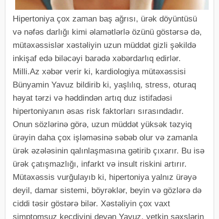
Hipertoniya çox zaman baş ağrısı, ürək döyüntüsü
və nəfəs darlığı kimi əlamətlərlə özünü göstərsə də,
mütəxəssislər xəstəliyin uzun müddət gizli şəkildə
inkişaf edə biləcəyi barədə xəbərdarlıq edirlər.
Milli.Az xəbər verir ki, kardiologiya mütəxəssisi
Bünyamin Yavuz bildirib ki, yaşlılıq, stress, oturaq
həyat tərzi və həddindən artıq duz istifadəsi
hipertoniyanın əsas risk faktorları sırasındadır.
Onun sözlərinə görə, uzun müddət yüksək təzyiq
ürəyin daha çox işləməsinə səbəb olur və zamanla
ürək əzələsinin qalınlaşmasına gətirib çıxarır. Bu isə
ürək çatışmazlığı, infarkt və insult riskini artırır.
Mütəxəssis vurğulayıb ki, hipertoniya yalnız ürəyə
deyil, damar sistemi, böyrəklər, beyin və gözlərə də
ciddi təsir göstərə bilər. Xəstəliyin çox vaxt
simptomsuz keçdiyini deyən Yavuz, yetkin şəxslərin