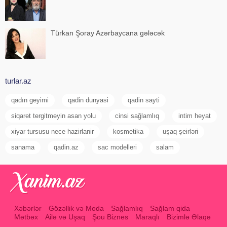
Türkan Şoray Azərbaycana gələcək
turlar.az
qadın geyimi
qadin dunyasi
qadin sayti
siqaret tergitmeyin asan yolu
cinsi sağlamlıq
intim heyat
xiyar tursusu nece hazirlanir
kosmetika
uşaq şeirləri
sanama
qadin.az
sac modelleri
salam
Xəbərlər
Gözəllik və Moda
Sağlamlıq
Sağlam qida
Mətbəx
Ailə və Uşaq
Şou Biznes
Maraqlı
Bizimlə Əlaqə