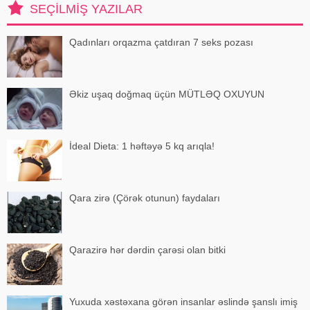
SEÇILMIŞ YAZILAR
Qadınları orqazma çatdıran 7 seks pozası
Əkiz uşaq doğmaq üçün MÜTLƏQ OXUYUN
İdeal Dieta: 1 həftəyə 5 kq arıqla!
Qara zirə (Çörək otunun) faydaları
Qarazirə hər dərdin çarəsi olan bitki
Yuxuda xəstəxana görən insanlar əslində şanslı imiş