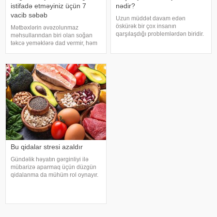
istifadə etməyiniz üçün 7
nədir?
vacib səbəb
Uzun müddət davam edən
öskürək bir çox insanın
Mətbəxlərin əvəzolunmaz
qarşılaşdığı problemlərdən biridir.
məhsullarından biri olan soğan
Bəzən adi soyuqdəymədən sonra
təkcə yeməklərə dad vermir, həm
yaranan öskürək həftələrlə davam
də sağlamlıq üçün çoxsaylı
edə bilər. Lakin öskürəyin səbəbi
faydaları ilə seçilir. xəbər verir ki,
hər zaman tənəffüs yolu
tərkibindəki vitaminlər, minerallar
infeksiyası olmur
və antioksidantlar sayəsində soğa
Bu qidalar stresi azaldır
Gündəlik həyatın gərginliyi ilə
mübarizə aparmaq üçün düzgün
qidalanma da mühüm rol oynayır.
axşam.az-a istinadən bildirir
ki, orqanizmin kifayət qədər
vitamin və mineral alması stressin
təsirlərini azaltmağa kömək edə
bilər