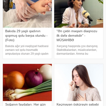
Bakıda 29 yaşlı qadının
"Ən çətin məqam diaqnozu
qopmuş qolu bərpa olundu -
ilk dəfə deməkdir" -
(Foto)
MÜSAHİBƏ
Bakıda ağır yol-nəqliyyat hadisəsi
Xərçəng haqqında çox danışırıq.
zamanı sol qolu travmatik
Statistikalardan, müalicələrdən,
amputasiya olunan 29 yaşlı qadın
dərmanlardan. Amma bu
uğurla əməliyyat edilib. xəbər
xəstəliyin arxasında dayanan
verir ki, hadisədən sonra
insanlardan, onların
zərərçəkən Səhiyyə Nazirliyi
qorxularından, ümidlərindən,
Akademik M.A.Topçubaşov adına
yanlış bildiklərindən daha az
Elmi Cərrahiyy
danışırıq. Elə buna gör
Soğanın faydaları: Hər gün
Keçməyən öskürəyin səbəbi