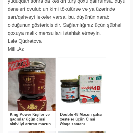
yuduqdan sonra da kəskin turş qoxu qalırsınsa, düyü
dənələri ovulub un kimi tökülürsə və ya üzərində
sarı/qəhvəyi ləkələr varsa, bu, düyünün xarab
olduğunun göstəricisidir. Sağlamlığınız üçün şübhəli
qoxuya malik məhsulları istehlak etməyin.
Lalə Qüdrətova
Milli.Az