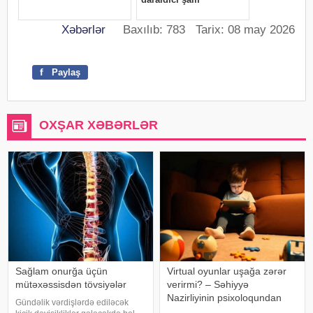
Xəbərlər
Baxılıb: 783 Tarix: 08 may 2026
f
Paylaş
OXŞAR XƏBƏRLƏR
Sağlam onurğa üçün
Virtual oyunlar uşağa zərər
mütəxəssisdən tövsiyələr
verirmi? – Səhiyyə
Nazirliyinin psixoloqundan
Gündəlik vərdişlərdə ediləcək
tövsiyələr