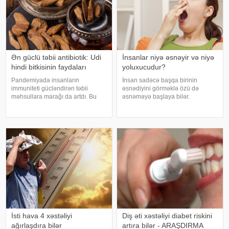
Ən güclü təbii antibiotik: Udi
İnsanlar niyə əsnəyir və niyə
hindi bitkisinin faydaları
yoluxucudur?
Pandemiyada insanların
İnsan sadəcə başqa birinin
immuniteti gücləndirən təbii
əsnədiyini görməklə özü də
məhsullara marağı da artdı. Bu
əsnəməyə başlaya bilər.
qidalardan ən önəmlisi isə udi
Maraqlıdır ki, bu qəribə təsir bəzi
hindi bitkisidir. Udi hindinin
heyvanlarda da müşahidə olunur.
faydaları saymaqla bitmir. Bəs udi
xarici mediaya istinadən xəbər
hindi bitkisi nədir?. xəbər verir ki,
verir ki, əsnəmək insan
ə
orqanizminin ən adi
İsti hava 4 xəstəliyi
Diş əti xəstəliyi diabet riskini
ağırlaşdıra bilər
artıra bilər - ARAŞDIRMA