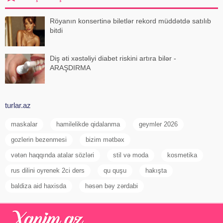
Röyanın konsertinə biletlər rekord müddətdə satılıb
bitdi
Diş əti xəstəliyi diabet riskini artıra bilər -
ARAŞDIRMA
turlar.az
maskalar
hamilelikde qidalanma
geymler 2026
gozlerin bezenmesi
bizim mətbəx
vətən haqqında atalar sözləri
stil və moda
kosmetika
rus dilini oyrenek 2ci ders
qu quşu
hakışta
baldiza aid haxisda
həsən bəy zərdabi