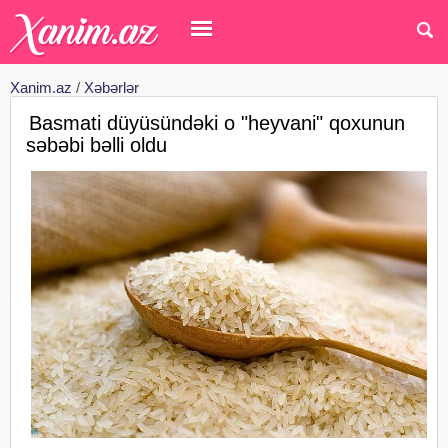
Xanim.az
/
Xəbərlər
Basmati düyüsündəki o "heyvani" qoxunun
səbəbi bəlli oldu