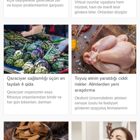
kiçik dəyişikliklər gələcəkdə bel
Virtual oyunlar uşaqlara həm
və boyun problemlərinin qarşısını
müsbət, həm də mənfi təsir
almağa kömək edə bilər. xəbər
göstərə bilər. Onlardan düzgün
verir ki, türkiyəli professor Turgut
rejimdə istifadə edildikdə zehni
Akgülün sözlərinə görə, düzgün
inkişafı dəstəkləsə də, həddindən
duruş onurğanın sağlam
artıq oynanılması fiziki və psixoloji
qalmasınd
problemlərə səbəb ola bilər
Qaraciyər sağlamlığı üçün ən
Toyuq ətinin yaratdığı ciddi
faydalı 4 qida
risklər: Alimlərdən yeni
araşdırma
Qaraciyər orqanizmin əsas
filtrasiya orqanlarından biridir və
Oksford Universitetinin alimləri
hər gün toksinləri, dərman
sənaye üsulu ilə fəaliyyət
qalıqlarını və maddələr
göstərən quşçuluq fermalarının
mübadiləsi nəticəsində yaranan
təhlükəli bakteriyaların yayılması
tullantıları emal edir. "Euroonco"
baxımından ciddi risk daşıya
federal ekspert onkologiya
biləcəyini bildiriblər. xəbər verir ki,
klinikalar
araşdırma zamanı son 45 i