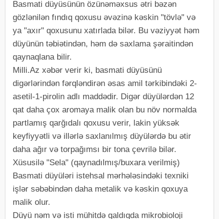
Basmati düyüsünün özünəməxsus ətri bəzən
gözlənilən fındıq qoxusu əvəzinə kəskin "tövlə" və
ya "axır" qoxusunu xatırlada bilər. Bu vəziyyət həm
düyünün təbiətindən, həm də saxlama şəraitindən
qaynaqlana bilir.
Milli.Az xəbər verir ki, basmati düyüsünü
digərlərindən fərqləndirən əsas amil tərkibindəki 2-
asetil-1-pirolin adlı maddədir. Digər düyülərdən 12
qat daha çox aromaya malik olan bu növ normalda
partlamış qarğıdalı qoxusu verir, lakin yüksək
keyfiyyətli və illərlə saxlanılmış düyülərdə bu ətir
daha ağır və torpağımsı bir tona çevrilə bilər.
Xüsusilə "Sela" (qaynadılmış/buxara verilmiş)
Basmati düyüləri istehsal mərhələsindəki texniki
işlər səbəbindən daha metalik və kəskin qoxuya
malik olur.
Düyü nəm və isti mühitdə qaldıqda mikrobioloji