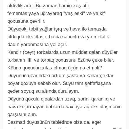
aktivlik artır. Bu zaman həmin xoş ətir
fementasiyaya uğrayaraq "yaş əski" və ya kif
qoxusuna çevrilir.
Düyüdəki təbii yağlar işıq və hava ilə təmasda
olduqda oksidləşir, bu da sabunlu və ya metalik
dadın yaranmasına yol açır.
Kəndir (ceyt) torbalarda uzun müddət qalan düyülər
torbanın lifli və torpaq qoxusunu özünə çəkə bilər.
Köhnə qoxudan xilas olmaq üçün nə etməli?
Düyünün üzərindəki artıq nişasta və kənar çirklər
boyat qoxuya səbəb olur. Suyu tam şəffaflaşana
qədər soyuq su altında durulayın.
Düyünü qoxulu qidalardan uzaq, sərin, qaranlıq və
hava keçirməyən qablarda saxlayaraq oksidləşmənin
qarşısını alın.
Basmati düyüsünün təbiətində olsa da, əgər