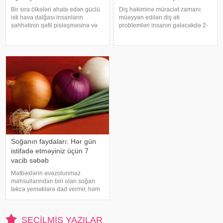
Bir sıra ölkələri əhatə edən güclü
Diş həkiminə müraciət zamanı
isti hava dalğası insanların
müəyyən edilən diş əti
səhhətinin qəfil pisləşməsinə və
problemləri insanın gələcəkdə 2-
bəzi xəstəliklərin ağırlaşmasına
ci tip diabetə tutulma riski barədə
səbəb ola bilər. Yüksək
də məlumat verə bilər. xəbər verir
temperatur yalnız susuzlaşma və
ki, "The Lancet Public
günvurma riski yaratmır. xarici
Health" jurnalında dərc olunan v
mediay
Soğanın faydaları: Hər gün
istifadə etməyiniz üçün 7
vacib səbəb
Mətbəxlərin əvəzolunmaz
məhsullarından biri olan soğan
təkcə yeməklərə dad vermir, həm
də sağlamlıq üçün çoxsaylı
faydaları ilə seçilir. xəbər verir ki,
tərkibindəki vitaminlər, minerallar
SEÇILMIŞ YAZILAR
və antioksidantlar sayəsində soğa