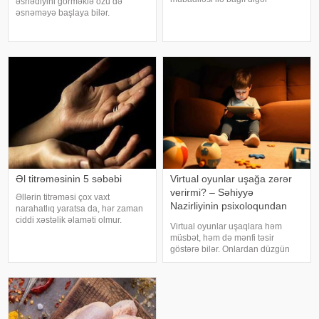
əsnədiyini görməklə özü də
pozğunluqların yaranma riskini
əsnəməyə başlaya bilər.
artıra bilər. Bu nəticəyə kartofun
Maraqlıdır ki, bu qəribə təsir bəzi
sağlamlığa təsirini araşdıran
heyvanlarda da müşahidə olunur.
yapon alimləri gəliblər. -
xarici mediaya istinadən xəbər
verir ki, əsnəmək insan
orqanizminin ən adi
Əl titrəməsinin 5 səbəbi
Virtual oyunlar uşağa zərər
verirmi? – Səhiyyə
Əllərin titrəməsi çox vaxt
Nazirliyinin psixoloqundan
narahatlıq yaratsa da, hər zaman
tövsiyələr
ciddi xəstəlik əlaməti olmur.
Virtual oyunlar uşaqlara həm
Mütəxəssislərin sözlərinə görə,
müsbət, həm də mənfi təsir
bəzi hallarda bu vəziyyət gündəlik
göstərə bilər. Onlardan düzgün
faktorlarla bağlı olur və aradan
rejimdə istifadə edildikdə zehni
qalxa bilər. Fransız mətbuatın
inkişafı dəstəkləsə də, həddindən
artıq oynanılması fiziki və psixoloji
problemlərə səbəb ola bilər