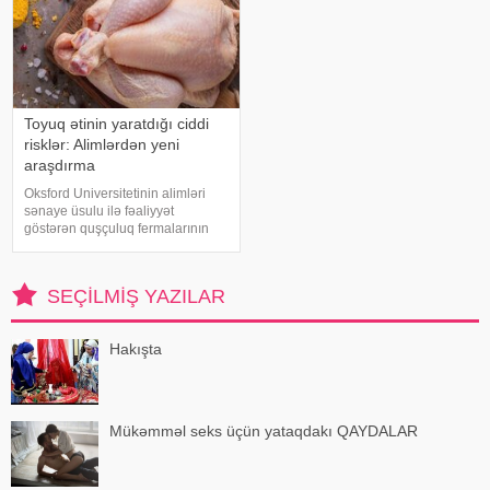
Toyuq ətinin yaratdığı ciddi
risklər: Alimlərdən yeni
araşdırma
Oksford Universitetinin alimləri
sənaye üsulu ilə fəaliyyət
göstərən quşçuluq fermalarının
təhlükəli bakteriyaların yayılması
baxımından ciddi risk daşıya
biləcəyini bildiriblər. xəbər verir ki,
SEÇILMIŞ YAZILAR
araşdırma zamanı son 45 i
Hakışta
Mükəmməl seks üçün yataqdakı QAYDALAR