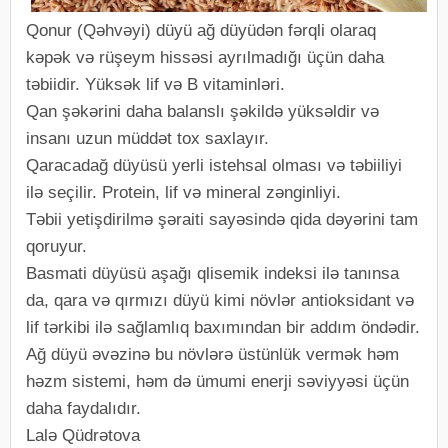
Qonur (Qəhvəyi) düyü ağ düyüdən fərqli olaraq
kəpək və rüşeym hissəsi ayrılmadığı üçün daha
təbiidir. Yüksək lif və B vitaminləri.
Qan şəkərini daha balanslı şəkildə yüksəldir və
insanı uzun müddət tox saxlayır.
Qaracadağ düyüsü yerli istehsal olması və təbiiliyi
ilə seçilir. Protein, lif və mineral zənginliyi.
Təbii yetişdirilmə şəraiti sayəsində qida dəyərini tam
qoruyur.
Basmati düyüsü aşağı qlisemik indeksi ilə tanınsa
da, qara və qırmızı düyü kimi növlər antioksidant və
lif tərkibi ilə sağlamlıq baxımından bir addım öndədir.
Ağ düyü əvəzinə bu növlərə üstünlük vermək həm
həzm sistemi, həm də ümumi enerji səviyyəsi üçün
daha faydalıdır.
Lalə Qüdrətova