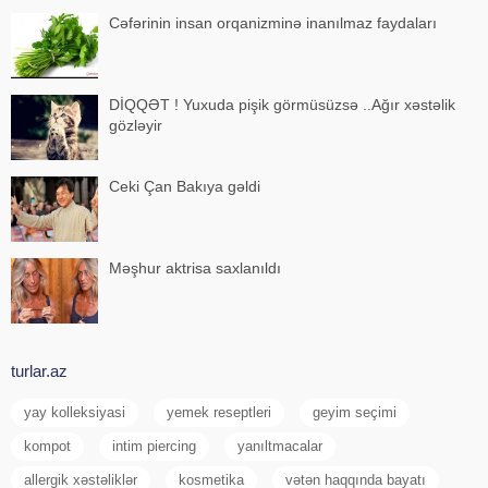
Cəfərinin insan orqanizminə inanılmaz faydaları
DİQQƏT ! Yuxuda pişik görmüsüzsə ..Ağır xəstəlik
gözləyir
Ceki Çan Bakıya gəldi
Məşhur aktrisa saxlanıldı
turlar.az
yay kolleksiyasi
yemek reseptleri
geyim seçimi
kompot
intim piercing
yanıltmacalar
allergik xəstəliklər
kosmetika
vətən haqqında bayatı