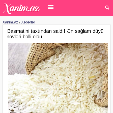
Xanim.az
/
Xəbərlər
Basmatini taxtından saldı! Ən sağlam düyü
növləri bəlli oldu