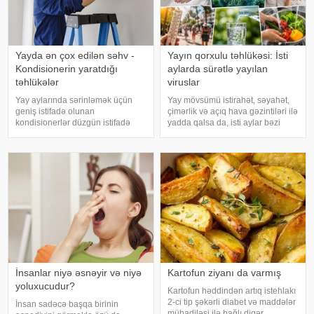
Yayda ən çox edilən səhv -
Yayın qorxulu təhlükəsi: İsti
Kondisionerin yaratdığı
aylarda sürətlə yayılan
təhlükələr
viruslar
Yay aylarında sərinləmək üçün
Yay mövsümü istirahət, səyahət,
geniş istifadə olunan
çimərlik və açıq hava gəzintiləri ilə
kondisionerlər düzgün istifadə
yadda qalsa da, isti aylar bəzi
edilmədikdə müxtəlif sağlamlıq
virus infeksiyalarının yayılması
problemlərinə səbəb ola bilər.
üçün əlverişli şərait yarada bilər.
xəbər verir ki, ani temperatur
Buna səbəb təkcə yüksək
dəyişiklikləri, quru hava və
temperatur deyil. Açıq havad
baxımsız kondisionerlərd
İnsanlar niyə əsnəyir və niyə
Kartofun ziyanı da varmış
yoluxucudur?
Kartofun həddindən artıq istehlakı
2-ci tip şəkərli diabet və maddələr
İnsan sadəcə başqa birinin
mübadiləsi ilə bağlı digər