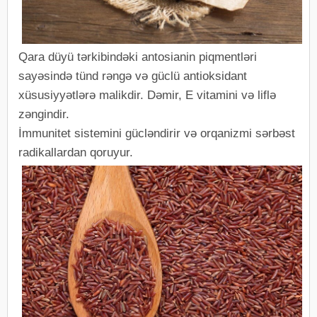
Qara düyü tərkibindəki antosianin piqmentləri
sayəsində tünd rəngə və güclü antioksidant
xüsusiyyətlərə malikdir. Dəmir, E vitamini və liflə
zəngindir.
İmmunitet sistemini gücləndirir və orqanizmi sərbəst
radikallardan qoruyur.