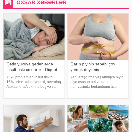
OXŞAR XƏBƏRLƏR
Çətin yuxuya gedənlərdə
Qarın piyinin səbəbi çox
insult riski çox artır - Diqqət
yemək deyilmiş
Yuxu problemləri insult riskini
Yeni araşdırma yaş artdıqca piyin
16% artırır. xəbər verir ki, nevroloq
niyə əsasən bel və qarın
Aleksandra Alekhina beş və ya
nahiyəsində toplandığını üzə
daha çox yuxu pozğunluğu
çıxarıb. Bir çox insan yaşlandıqca
simptomundan əziyyət çəkən
çəkisi demək olar ki, dəyişməsə
insanlarda insult riskinin ikiqat
də, qarın nahiyəsinin böyüdüyünü
artdığını deyib. İnsult ciddi və
müşahidə edir. Bu isə təkcə esteti
həyat