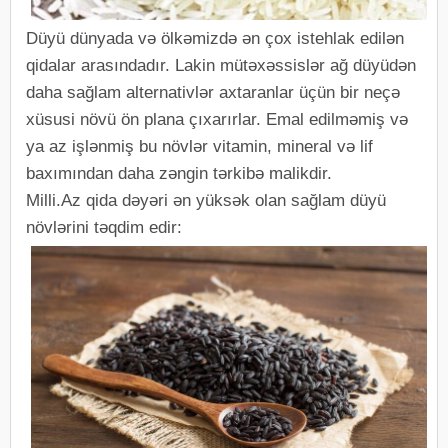
Düyü dünyada və ölkəmizdə ən çox istehlak edilən
qidalar arasındadır. Lakin mütəxəssislər ağ düyüdən
daha sağlam alternativlər axtaranlar üçün bir neçə
xüsusi növü ön plana çıxarırlar. Emal edilməmiş və
ya az işlənmiş bu növlər vitamin, mineral və lif
baxımından daha zəngin tərkibə malikdir.
Milli.Az qida dəyəri ən yüksək olan sağlam düyü
növlərini təqdim edir: