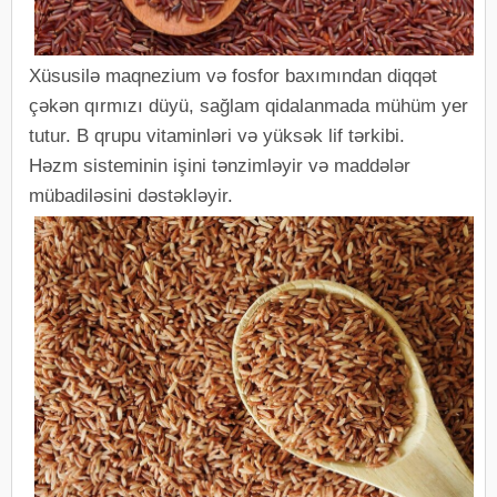
Xüsusilə maqnezium və fosfor baxımından diqqət
çəkən qırmızı düyü, sağlam qidalanmada mühüm yer
tutur. B qrupu vitaminləri və yüksək lif tərkibi.
Həzm sisteminin işini tənzimləyir və maddələr
mübadiləsini dəstəkləyir.