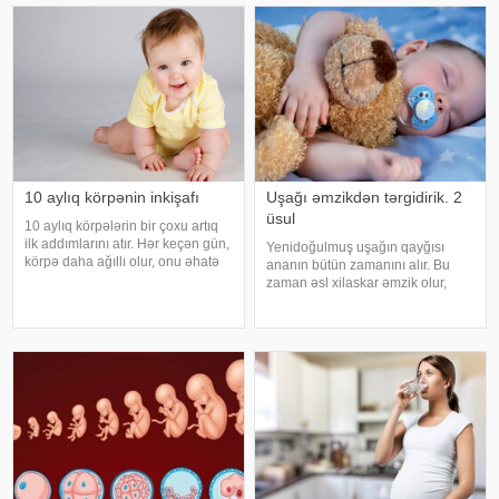
barədə pediatr Gülnar
istifadə edilir. Bu nöqtələr qeyd
Abdullayeva -a açıqlamasınd
edildiyi kimi müxtəlif üzvlərd
10 aylıq körpənin inkişafı
Uşağı əmzikdən tərgidirik. 2
üsul
10 aylıq körpələrin bir çoxu artıq
ilk addımlarını atır. Hər keçən gün,
Yenidoğulmuş uşağın qayğısı
körpə daha ağıllı olur, onu əhatə
ananın bütün zamanını alır. Bu
edən ətraf aləmi daha aktiv
zaman əsl xilaskar əmzik olur,
öyrənir və artıq ailəyə öz
onunla uşaqlar tez yatır və az
xarakterini göstərməyə başlayır.
şıltaqlıq edirlər. Amma körpə
10 aylıq uşağın bəzi xüsusiyyətlər
böyüyür və əmziklə vidalaşma
zamanı gəlib çatır. Bunu necə
edək ki, əmzikl