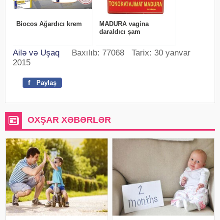
Ailə və Uşaq
Baxılıb: 77068 Tarix: 30 yanvar
2015
f
Paylaş
OXŞAR XƏBƏRLƏR