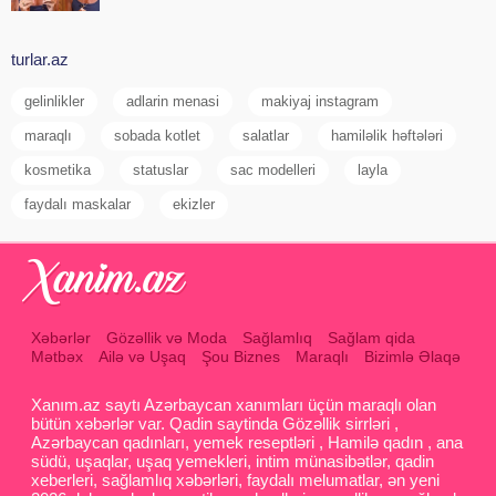
turlar.az
gelinlikler
adlarin menasi
makiyaj instagram
maraqlı
sobada kotlet
salatlar
hamiləlik həftələri
kosmetika
statuslar
sac modelleri
layla
faydalı maskalar
ekizler
Xəbərlər
Gözəllik və Moda
Sağlamlıq
Sağlam qida
Mətbəx
Ailə və Uşaq
Şou Biznes
Maraqlı
Bizimlə Əlaqə
Xanım.az saytı Azərbaycan xanımları üçün maraqlı olan
bütün xəbərlər var. Qadin saytinda Gözəllik sirrləri ,
Azərbaycan qadınları, yemek reseptləri , Hamilə qadın , ana
südü, uşaqlar, uşaq yemekleri, intim münasibətlər, qadin
xeberleri, sağlamlıq xəbərləri, faydalı melumatlar, ən yeni