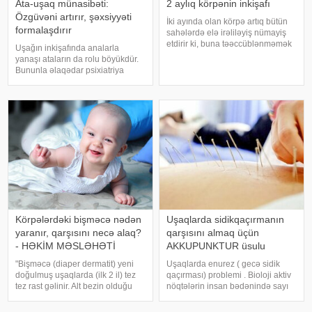
Ata-uşaq münasibəti:
2 aylıq körpənin inkişafı
Özgüvəni artırır, şəxsiyyəti
İki ayında olan körpə artıq bütün
formalaşdırır
sahələrdə elə irəliləyiş nümayiş
etdirir ki, buna təəccüblənməmək
Uşağın inkişafında analarla
mümkün deyil. saytının bu yazısı 2
yanaşı ataların da rolu böyükdür.
aylıq körpəsi olan valideynlərə,
Bununla əlaqədar psixiatriya
körpəsinin ilk uğurlarını
mütəxəssisi Dos. Dr. Serhat Tunç
qiymətləndirməyə kömək edəcək
məlumat verib. Güclü ata-övlad
ünsiyyəti olan uşaqların müsbət
şəxsiyyət xüsusiyyətlərini inkişa
Körpələrdəki bişməcə nədən
Uşaqlarda sidikqaçırmanın
yaranır, qarşısını necə alaq?
qarşısını almaq üçün
- HƏKİM MƏSLƏHƏTİ
AKKUPUNKTUR üsulu
"Bişməcə (diaper dermatit) yeni
Uşaqlarda enurez ( gecə sidik
doğulmuş uşaqlarda (ilk 2 il) tez
qaçırması) problemi . Bioloji aktiv
tez rast gəlinir. Alt bezin olduğu
nöqtələrin insan bədənində sayı
nahiyələrdə, genital orqanlar
100-dən çoxdur. Lakin müalicə
hissələrində rast gəlinir". Bu
məqsədilə əsasən 600-700 nöqtə