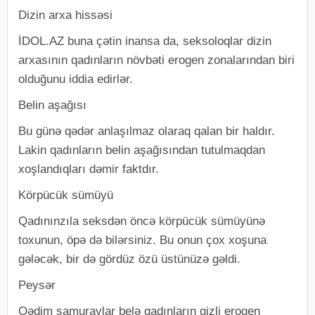
Dizin arxa hissəsi
İDOL.AZ buna çətin inansa da, seksoloqlar dizin
arxasının qadınların növbəti erogen zonalarından biri
olduğunu iddia edirlər.
Belin aşağısı
Bu günə qədər anlaşılmaz olaraq qalan bir haldır.
Lakin qadınların belin aşağısından tutulmaqdan
xoşlandıqları dəmir faktdır.
Körpücük sümüyü
Qadınınzıla seksdən öncə körpücük sümüyünə
toxunun, öpə də bilərsiniz. Bu onun çox xoşuna
gələcək, bir də gördüz özü üstünüzə gəldi.
Peysər
Qədim samuraylar belə qadınların gizli erogen