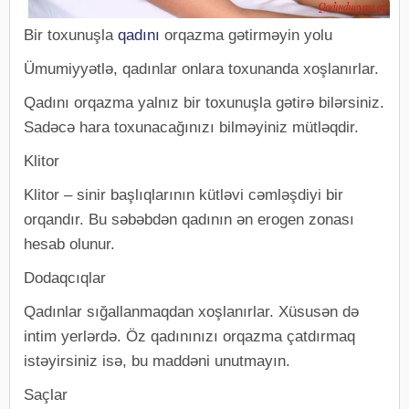
Bir toxunuşla
qadını
orqazma gətirməyin yolu
Ümumiyyətlə, qadınlar onlara toxunanda xoşlanırlar.
Qadını orqazma yalnız bir toxunuşla gətirə bilərsiniz.
Sadəcə hara toxunacağınızı bilməyiniz mütləqdir.
Klitor
Klitor – sinir başlıqlarının kütləvi cəmləşdiyi bir
orqandır. Bu səbəbdən qadının ən erogen zonası
hesab olunur.
Dodaqcıqlar
Qadınlar sığallanmaqdan xoşlanırlar. Xüsusən də
intim yerlərdə. Öz qadınınızı orqazma çatdırmaq
istəyirsiniz isə, bu maddəni unutmayın.
Saçlar