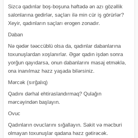
Sizcə qadınlar boş-boşuna həftədə ən azı gözəllik
salonlarına gedirlər, saçları ilə min cür iş görürlər?
Xeyir, qadınların saçları erogen zonadır.
Daban
Nə qədər təəccüblü olsa da, qadınlar dabanlarına
toxunuşlardan xoşlanırlar. Əgər qadın işdən sonra
yorğun qayıdarsa, onun dabanlarını masaj etməklə,
ona inanılmaz həzz yaşada bilərsiniz.
Mərcək (sırğalıq)
Qadını dərhal ehtiraslandırmaq? Qulağın
mərcəyindən başlayın.
Ovuc
Qadınların ovuclarını sığallayın. Sakit və məcburi
olmayan toxunuşlar qadana həzz gətirəcək.