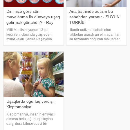
Dinimizə görə süni
Ana bətnində autizm bu
mayalanma ilə dünyaya uşaq
səbəbdən yaranır - SUYUN
gətirmək günahdır? - Rəy
TƏRKİBİ
Milli Məclisin iyunun 13-də
İllərdir autizmə səbəb olan
keçirilən iclasında çıxış edən
faktorları araşdıran elm adamları
millət vəkili Qənirə Paşayeva
ilə rezonans doğuran məluamat
Azərbaycanda sonsuzluq
açıqlayıblar. Danimarkada
hallarının sayının gün keçdikcə
aparılan yeni bir araşdırmada
artdığını diqqətə çatdırıb. Millət
autizmi suda litiumun miqdarı ilə
vəkili "Reproduktiv sağlamlıq
əlaqələndirilib. Kaliforniya
haqqında"
Universitetində
Uşaqlarda oğurluq vərdişi:
Kleptomaniya
Kleptomaniya, insanın ehtiyacı
olmasa belə, oğurluq istəyinə
qarşı dura bilməyəcəyi bir
vəziyyət olaraq təyin olunur. Ən