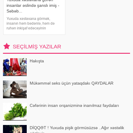
insanlar əslində şanslı imiş -
Səbəb...
Yuxuda xəstəxana görmək,
insanın həm bədənlə, həm də
ruhən inkişaf edəcəyinin
göstəricisidir. Eyni zaman
xəstəxana təmiz və təravətli isə
bütün işləriniz yoluna girər.
SEÇILMIŞ YAZILAR
Yuxuda xəstə görmək isə iş
yerimnizi dəyişdirməyinizi
Hakışta
Mükəmməl seks üçün yataqdakı QAYDALAR
Cəfərinin insan orqanizminə inanılmaz faydaları
DİQQƏT ! Yuxuda pişik görmüsüzsə ..Ağır xəstəlik