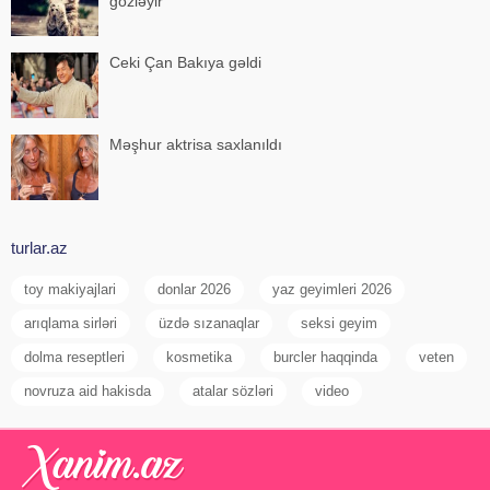
gözləyir
Ceki Çan Bakıya gəldi
Məşhur aktrisa saxlanıldı
turlar.az
toy makiyajlari
donlar 2026
yaz geyimleri 2026
arıqlama sirləri
üzdə sızanaqlar
seksi geyim
dolma reseptleri
kosmetika
burcler haqqinda
veten
novruza aid hakisda
atalar sözləri
video