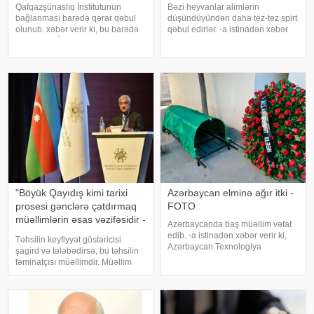
Qafqazşünaslıq İnstitutunun
Bəzi heyvanlar alimlərin
bağlanması barədə qərar qəbul
düşündüyündən daha tez-tez spirt
olunub. xəbər verir ki, bu barədə
qəbul edirlər. -a istinadən xəbər
AMEA-nın Ümumi Yığıncağında
verir ki, meyvə və nektar yeyən
akademik İsa Həbibbəyli məlumat
əksər canlıların pəhrizində etanol
verib. Qərar səsə qoyularaq qəbul
olduğu üzə çıxıb. Exeter
olunub
Universitetinin britaniyalı alimlər
"Böyük Qayıdış kimi tarixi
Azərbaycan elminə ağır itki -
prosesi gənclərə çatdırmaq
FOTO
müəllimlərin əsas vəzifəsidir -
Azərbaycanda baş müəllim vəfat
Hafiz Paşayev
edib. -a istinadən xəbər verir ki,
Təhsilin keyfiyyət göstəricisi
Azərbaycan Texnologiya
şagird və tələbədirsə, bu təhsilin
Universitetinin (ATU) Mexanika və
təminatçısı müəllimdir. Müəllim
nəqliyyat texnologiyaları
adını qorumaq, yüksəltmək hər
kafedrasının baş müəllimi Natiq
birimizin vəzifəsidir. Trend-ə
Vəliyev dünyasını dəyişib. Qeyd
istinadən xəbər verir ki, bunu ADA
edək ki
Universitetinin rektoru, səfi