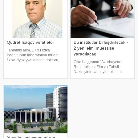
Qüdrət İsaqov vəfat etdi
Bu institutlar birləşdiriləcək -
2 yeni elmi müəssisə
Tanınmış alim, ETN Fizika
yaradılacaq
İnstitutunun laboratoriya müdiri
fizika-riyaziyyat elmləri doktoru,
Ölkə başçısının "Azərbaycan
professor Qüdrət İsaqov vəfat
Respublikası Elm və Təhsil
edib. xəbər verir ki, bu barədə
Nazirliyinin tabeliyindəki elmi
AMEA-nın saytında bildirilib. Qeyd
müəssisələrin fəaliyyətinin
edilib ki, o, 75 yaşında vəfa
optimallaşdırılması və
səmərəliliyinin artırılması ilə bağlı
əlavə tədbirlər haqqında" müvafiq
sərəncamın
Yuxuda xəstəxana görən