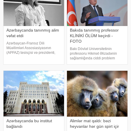
Azərbaycanda tanınmış alim
Bakıda tanınmış professor
vəfat etdi
KLİNİKİ ÖLÜM keçirdi -
FOTO
Azərbaycan-Fransız Dili
Müəllimləri Assosiasiyasının
Bakı Dövlət Universitetinin
(APFAZ) təsisçisi və prezidenti,
professoru Hikmət Əlizadənin
tanınmış alim Gülbəniz Camalova
sağlamlığında ciddi problem
vəfat edib. xəbər verir ki, bu
yaranıb. -a istinadən xəbər verir
barədə Azərbaycanda Fransız
ki, 70 yaşlı professor dünən iş
İnstitutu məlumat yayıb. Alim 62
yerində ürəyində narahatlıq hiss
yaşında ürəktutmada
etdikdən sonra təcili tibbi yardıma
müraciə
Azərbaycanda bu institut
Alimlər mat qaldı: bəzi
bağlandı
heyvanlar hər gün spirt içir