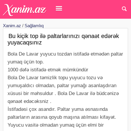
Xanim.az
/
Sağlamlıq
Bu kiçik top ilə paltarlarınızı qənaət edərək
yuyacaqsınız
Bola De Lavar yuyucu tozdan istifadə etmədən paltar
yumaq üçün top.
1000 dəfə istifadə etmək mümkündür
Bola De Lavar təmizlik topu yuyucu tozu və
yumuşaldıcı olmadan, paltar yumağı asanlaşdıran
xüsusi bir məhsuldur . Bola De Lavar ilə büdcənizə
qənaət edəcəksniz .
İstifadəsi çox asandır. Paltar yuma əsnasında
paltarların arasına qoyub maşına atılması kifayət.
Yuyucu vasitə olmadan yumaq üçün elmi bir