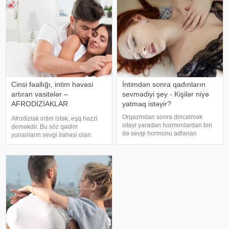
Cinsi fəallığı, intim həvəsi
İntimdən sonra qadınların
artıran vasitələr –
sevmədiyi şey - Kişilər niyə
AFRODİZİAKLAR
yatmaq istəyir?
HAQQINDA
Orqazmdan sonra dincəlmək
Afrodiziak intim istək, eşq həzzi
BİLMƏDİKLƏRİMİZ
istəyi yaradan hormonlardan biri
deməkdir. Bu söz qədim
də sevgi hormonu adlanan
yunanların sevgi ilahəsi olan
oksitosin hormonudur. Cinsi əlaqə
Afrodita adından götürülüb. Bəs,
zamanı artan bu hormon orqazmı
hələ qədim zamanlardan bu günə
tətikləyir. Həm kişilər, həm də
qədər insanların böyük maraq
qadınlar tərəfindən ifraz olunan
göstərdiyi afrodiziak vasitələr nə
oksitosi
üçündür