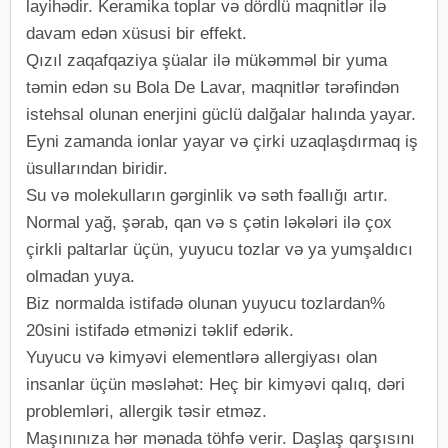
layihədir. Keramika toplar və dördlü maqnitlər ilə
davam edən xüsusi bir effekt.
Qızıl zaqafqaziya şüalar ilə mükəmməl bir yuma
təmin edən su Bola De Lavar, maqnitlər tərəfindən
istehsal olunan enerjini güclü dalğalar halında yayar.
Eyni zamanda ionlar yayar və çirki uzaqlaşdırmaq iş
üsullarından biridir.
Su və molekulların gərginlik və səth fəallığı artır.
Normal yağ, şərab, qan və s çətin ləkələri ilə çox
çirkli paltarlar üçün, yuyucu tozlar və ya yumşaldıcı
olmadan yuya.
Biz normalda istifadə olunan yuyucu tozlardan%
20sini istifadə etmənizi təklif edərik.
Yuyucu və kimyəvi elementlərə allergiyası olan
insanlar üçün məsləhət: Heç bir kimyəvi qalıq, dəri
problemləri, allergik təsir etməz.
Maşınınıza hər mənada töhfə verir. Daşlaş qarşısını