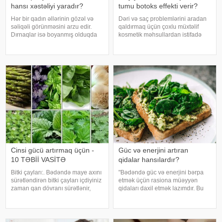
hansı xəstəliyi yaradır?
tumu botoks effekti verir?
Hər bir qadın əllərinin gözəl və
Dəri və saç problemlərini aradan
səliqəli görünməsini arzu edir.
qaldırmaq üçün çoxlu müxtəlif
Dırnaqlar isə boyanmış olduqda
kosmetik məhsullardan istifadə
təbii ki, çox gözəl görsənir. Məhz
olunur. Ancaq ekspertlər
bu səbəbdən, müasir dövrdə bir
avokadonun tumunun təbii
çox xanımların istifadə etdiyi
faydalarının onlardan daha təsirli
dırnaq boyalarının müxtəli
ola biləcəyini bildirirlər. xəbər verir
ki
Cinsi gücü artırmaq üçün -
Güc və enerjini artıran
10 TƏBİİ VASİTƏ
qidalar hansılardır?
Bitki çayları:. Bədəndə maye axını
"Bədəndə güc və enerjini bərpa
sürətləndirən bitki çayları içdiyiniz
etmək üçün rasiona müəyyən
zaman qan dövranı sürətlənir,
qidaları daxil etmək lazımdır. Bu
ehtiras və həyəcan artır. Enerji
qidalara ispanaq, avokado və çia
səviyyəsini də artıran bitki çayları
toxumları daxildir". Bu barədə
cinsi həyatı canlandırır. Jenşen:.
rusiyalı diyetoloqlar danışıblar.
Ginseng min illərdi
İspanaq immunitet sistemin