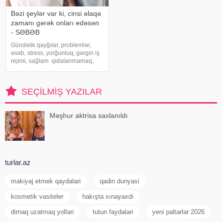
Bəzi şeylər var ki, cinsi əlaqə
zamanı gərək onları edəsən
- SƏBƏB
Gündəlik qayğılar, problemlər,
əsəb, stress, yorğunluq, gərgin iş
rejimi, sağlam qidalanmamaq,
normal yuxu rejiminin olmaması
bir çox xəstəlikləri tətikləyir.
Kişilərdə isə həm də cinsi zəifliyə
SEÇILMIŞ YAZILAR
gətirib çıxara bilir. Cins
Məşhur aktrisa saxlanıldı
turlar.az
makiyaj etmek qaydalari
qadin dunyasi
kosmetik vasiteler
hakışta xınayaxdı
dirnaq uzatmaq yollari
tutun faydalari
yeni paltarlar 2026