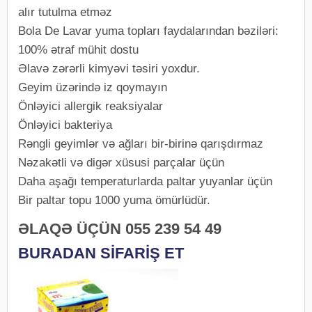
alır tutulma etməz
Bola De Lavar yuma topları faydalarından bəziləri:
100% ətraf mühit dostu
Əlavə zərərli kimyəvi təsiri yoxdur.
Geyim üzərində iz qoymayın
Önləyici allergik reaksiyalar
Önləyici bakteriya
Rəngli geyimlər və ağları bir-birinə qarışdırmaz
Nəzakətli və digər xüsusi parçalar üçün
Daha aşağı temperaturlarda paltar yuyanlar üçün
Bir paltar topu 1000 yuma ömürlüdür.
ƏLAQƏ ÜÇÜN 055 239 54 49
BURADAN SİFARİŞ ET