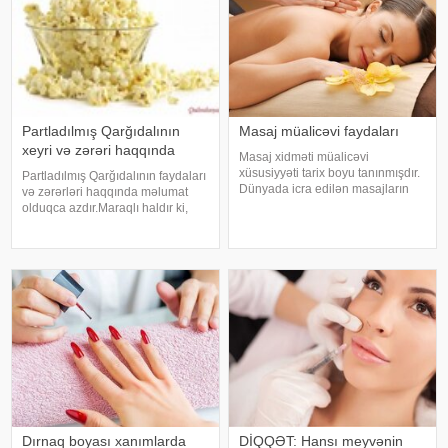
Partladılmış Qarğıdalının
Masaj müalicəvi faydaları
xeyri və zərəri haqqında
Masaj xidməti müalicəvi
xüsusiyyəti tarix boyu tanınmışdır.
Partladılmış Qarğıdalının faydaları
Dünyada icra edilən masajların
və zərərləri haqqında məlumat
nəzərdən keçirilən zaman göstərir
olduqca azdır.Maraqlı haldır ki,
ki, bunların çoxu, təxminən 90%-i,
bağlama halında satılan bu
sağlamlığın bərpası məqsədilə
qidalar üzərində olan reklam
tibbi masaj xidməti kimi icra edilir
mətnləri isə insanı haradasa bu
qidanın hava, su qədər
vacibiyyətin
Dırnaq boyası xanımlarda
DİQQƏT: Hansı meyvənin