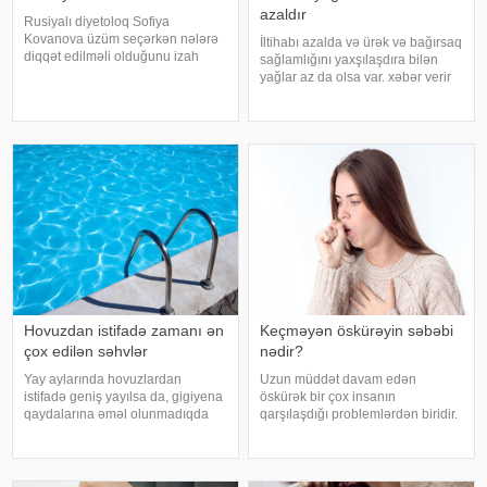
azaldır
Rusiyalı diyetoloq Sofiya
Kovanova üzüm seçərkən nələrə
İltihabı azalda və ürək və bağırsaq
diqqət edilməli olduğunu izah
sağlamlığını yaxşılaşdıra bilən
edib. -a istinadən xəbər verir ki,
yağlar az da olsa var. xəbər verir
bu barədə o, AİF.ru nəşrinə
ki, kətan yağı ənənəvi olaraq
müsahibəsində danışıb.
işlədici və yara sağalması üçün
Mütəxəssis qeyd edib ki, tünd
istifadə edilən üyüdülmüş və
rəngdə olan üzüm sortlar
preslənmiş kətan toxumlarında
Hovuzdan istifadə zamanı ən
Keçməyən öskürəyin səbəbi
çox edilən səhvlər
nədir?
Yay aylarında hovuzlardan
Uzun müddət davam edən
istifadə geniş yayılsa da, gigiyena
öskürək bir çox insanın
qaydalarına əməl olunmadıqda
qarşılaşdığı problemlərdən biridir.
müxtəlif infeksiyalara yoluxma
Bəzən adi soyuqdəymədən sonra
riski artır. xəbər verir ki, hovuza
yaranan öskürək həftələrlə davam
girməzdən əvvəl və çıxdıqdan
edə bilər. Lakin öskürəyin səbəbi
sonra duş qəbul etmək, hovuz
hər zaman tənəffüs yolu