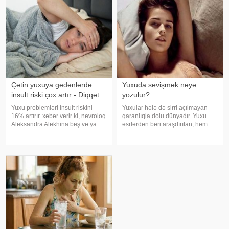
kənarınd
infeksiyası olmur
Çətin yuxuya gedənlərdə
Yuxuda sevişmək nəyə
insult riski çox artır - Diqqət
yozulur?
Yuxu problemləri insult riskini
Yuxular hələ də sirri açılmayan
16% artırır. xəbər verir ki, nevroloq
qaranlıqla dolu dünyadır. Yuxu
Aleksandra Alekhina beş və ya
əsrlərdən bəri araşdırılan, həm
daha çox yuxu pozğunluğu
alimlərin, həm də mistika ilə
simptomundan əziyyət çəkən
məşğul olanların cavabını tapmaq
insanlarda insult riskinin ikiqat
istədiyi tapmacadır. Fərqli və
artdığını deyib. İnsult ciddi və
rəngarəng yuxular bəzən də
həyat
cinsəlikl