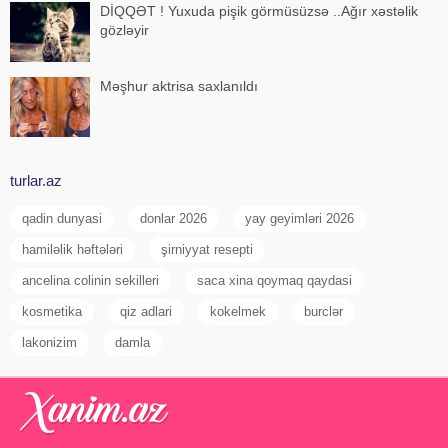
DİQQƏT ! Yuxuda pişik görmüsüzsə ..Ağır xəstəlik
gözləyir
Məşhur aktrisa saxlanıldı
turlar.az
qadin dunyasi
donlar 2026
yay geyimləri 2026
hamiləlik həftələri
şirniyyat resepti
ancelina colinin sekilleri
saca xina qoymaq qaydasi
kosmetika
qiz adlari
kokelmek
burclər
lakonizim
damla