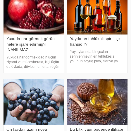
Yuxuda nar görmək görün
Yayda ən təhlükəli spirtli içki
nələrə işarə edirmiş?!
hansıdır?
İNANILMAZ!
Yay aylarında bir çoxları
sərinlənməyin ən təhlükəsiz
Yuxuda nar görmək qadın üçün
yolunun soyuq pivə, sidr və ya
ziyarət və mücevherata, kişi üçün
şirin kokteyl içmək olduğunu
də övlada, dövlət məmurları üçün
düşünür. Güclü spirtli içkilərdən
terfie, zabitlər üçün əmrlərinin
istidə uzaq durmağa çalışsalar da,
keçməsinə, kəndli üçün oktyabr
az alkoqollu içkilər çox vaxt
bərəkətinə, tacir üçün çox quru,
zərərsi
xalq üçün yaxşı bir idarəy
Ən faydalı üzüm növü
Bu bitki yağı bədəndə iltihabı