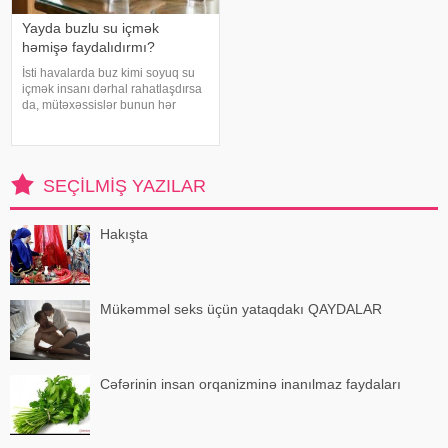
Yayda buzlu su içmək
həmişə faydalıdırmı?
İsti havalarda buz kimi soyuq su
içmək insanı dərhal rahatlaşdırsa
da, mütəxəssislər bunun hər
zaman ən yaxşı seçim olmadığını
bildirirlər. xəbər verir ki, çox soyuq
su susuzluq hissini tez azaldır və
insanın kifayət qədə
SEÇILMIŞ YAZILAR
Hakışta
Mükəmməl seks üçün yataqdakı QAYDALAR
Cəfərinin insan orqanizminə inanılmaz faydaları