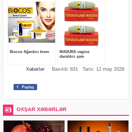
Xəbərlər
Baxılıb: 831 Tarix: 12 may 2026
f
Paylaş
OXŞAR XƏBƏRLƏR