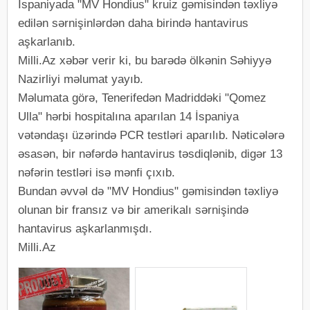
İspaniyada "MV Hondius" kruiz gəmisindən təxliyə
edilən sərnişinlərdən daha birində hantavirus
aşkarlanıb.
Milli.Az xəbər verir ki, bu barədə ölkənin Səhiyyə
Nazirliyi məlumat yayıb.
Məlumata görə, Tenerifedən Madriddəki "Qomez
Ulla" hərbi hospitalına aparılan 14 İspaniya
vətəndaşı üzərində PCR testləri aparılıb. Nəticələrə
əsasən, bir nəfərdə hantavirus təsdiqlənib, digər 13
nəfərin testləri isə mənfi çıxıb.
Bundan əvvəl də "MV Hondius" gəmisindən təxliyə
olunan bir fransız və bir amerikalı sərnişində
hantavirus aşkarlanmışdı.
Milli.Az