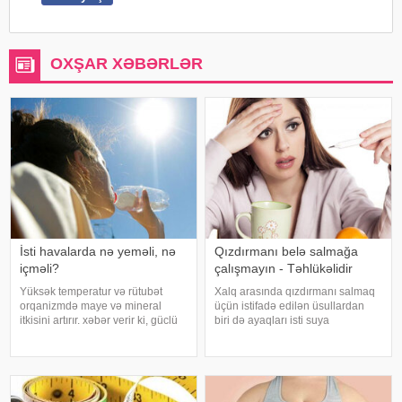
OXŞAR XƏBƏRLƏR
İsti havalarda nə yeməli, nə
Qızdırmanı belə salmağa
içməli?
çalışmayın - Təhlükəlidir
Yüksək temperatur və rütubət
Xalq arasında qızdırmanı salmaq
orqanizmdə maye və mineral
üçün istifadə edilən üsullardan
itkisini artırır. xəbər verir ki, güclü
biri də ayaqları isti suya
tərləmə nəticəsində yaranan su
qoymaqdır. Lakin bu metod hər
və mineral çatışmazlığı huşun
zaman faydalı hesab edilmir və
itirilməsinə, başgicəllənmə və
bəzi hallarda vəziyyəti daha da
ürəkbulanma kimi hallara səbəb
ağırlaşdıra bilər. xəbər verir ki,
ol
yüksə