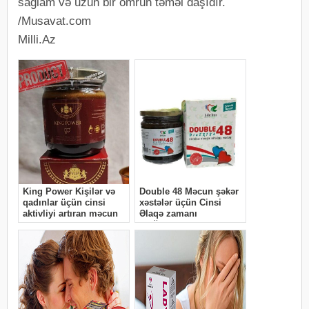
sağlam və uzun bir ömrün təməl daşıdır.
/Musavat.com
Milli.Az