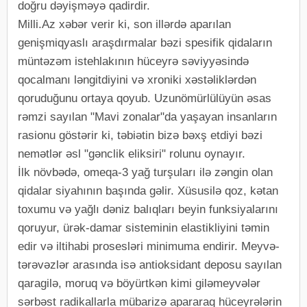
doğru dəyişməyə qadirdir.
Milli.Az xəbər verir ki, son illərdə aparılan
genişmiqyaslı araşdırmalar bəzi spesifik qidaların
müntəzəm istehlakının hüceyrə səviyyəsində
qocalmanı ləngitdiyini və xroniki xəstəliklərdən
qoruduğunu ortaya qoyub. Uzunömürlülüyün əsas
rəmzi sayılan "Mavi zonalar"da yaşayan insanların
rasionu göstərir ki, təbiətin bizə bəxş etdiyi bəzi
nemətlər əsl "gənclik eliksiri" rolunu oynayır.
İlk növbədə, omeqa-3 yağ turşuları ilə zəngin olan
qidalar siyahının başında gəlir. Xüsusilə qoz, kətan
toxumu və yağlı dəniz balıqları beyin funksiyalarını
qoruyur, ürək-damar sisteminin elastikliyini təmin
edir və iltihabi prosesləri minimuma endirir. Meyvə-
tərəvəzlər arasında isə antioksidant deposu sayılan
qaragilə, moruq və böyürtkən kimi giləmeyvələr
sərbəst radikallarla mübarizə apararaq hüceyrələrin