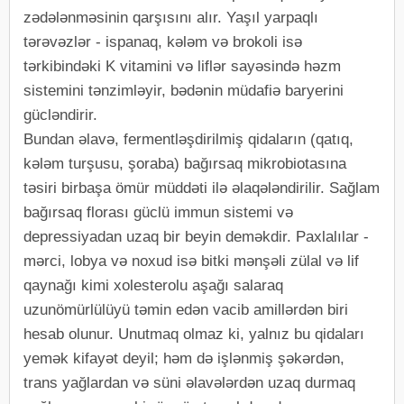
zədələnməsinin qarşısını alır. Yaşıl yarpaqlı
tərəvəzlər - ispanaq, kələm və brokoli isə
tərkibindəki K vitamini və liflər sayəsində həzm
sistemini tənzimləyir, bədənin müdafiə baryerini
gücləndirir.
Bundan əlavə, fermentləşdirilmiş qidaların (qatıq,
kələm turşusu, şoraba) bağırsaq mikrobiotasına
təsiri birbaşa ömür müddəti ilə əlaqələndirilir. Sağlam
bağırsaq florası güclü immun sistemi və
depressiyadan uzaq bir beyin deməkdir. Paxlalılar -
mərci, lobya və noxud isə bitki mənşəli zülal və lif
qaynağı kimi xolesterolu aşağı salaraq
uzunömürlülüyü təmin edən vacib amillərdən biri
hesab olunur. Unutmaq olmaz ki, yalnız bu qidaları
yemək kifayət deyil; həm də işlənmiş şəkərdən,
trans yağlardan və süni əlavələrdən uzaq durmaq