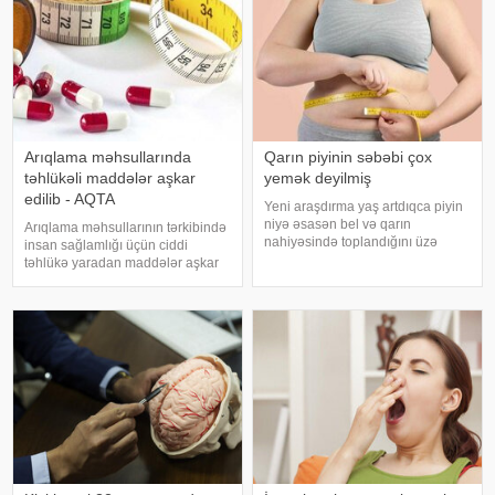
Arıqlama məhsullarında
Qarın piyinin səbəbi çox
təhlükəli maddələr aşkar
yemək deyilmiş
edilib - AQTA
Yeni araşdırma yaş artdıqca piyin
niyə əsasən bel və qarın
Arıqlama məhsullarının tərkibində
nahiyəsində toplandığını üzə
insan sağlamlığı üçün ciddi
çıxarıb. Bir çox insan yaşlandıqca
təhlükə yaradan maddələr aşkar
çəkisi demək olar ki, dəyişməsə
edilib. xəbər verir ki, bunu
də, qarın nahiyəsinin böyüdüyünü
Azərbaycan Respublikasının Qida
müşahidə edir. Bu isə təkcə esteti
Təhlükəsizliyi Agentliyinin (AQTA)
Qida təhlükəsizliyi şöbəsinin
müdir