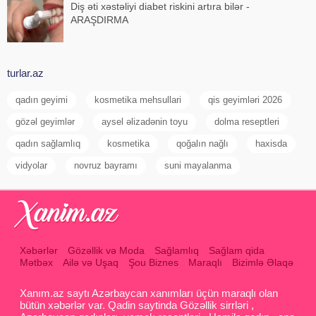
Diş əti xəstəliyi diabet riskini artıra bilər -
ARAŞDIRMA
turlar.az
qadın geyimi
kosmetika mehsullari
qis geyimləri 2026
gözəl geyimlər
aysel əlizadənin toyu
dolma reseptleri
qadın sağlamlıq
kosmetika
qoğalın nağlı
haxisda
vidyolar
novruz bayramı
suni mayalanma
Xəbərlər
Gözəllik və Moda
Sağlamlıq
Sağlam qida
Mətbəx
Ailə və Uşaq
Şou Biznes
Maraqlı
Bizimlə Əlaqə
Xanım.az saytı Azərbaycan xanımları üçün maraqlı olan
bütün xəbərlər var. Qadin saytinda Gözəllik sirrləri ,