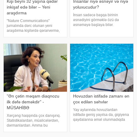
Kişi beyni 32 yaşına qədər
İnsanlar niyə əsnəyir və niyə
inkişaf edə bilər – Yeni
yoluxucudur?
araşdırma
İnsan sadəcə başqa birinin
əsnədiyini görməklə özü də
"Nature Communications"
əsnəməyə başlaya bilər.
jurnalında dərc olunan yeni
Maraqlıdır ki, bu qəribə təsir bəzi
araşdırma kişilərdə qərarvermə,
heyvanlarda da müşahidə olunur.
impulsların idarə olunması və risk
xarici mediaya istinadən xəbər
qiymətləndirilməsinə cavabdeh
verir ki, əsnəmək insan
olan beyin nahiyələrinin orta
orqanizminin ən adi
hesabla 32 yaşına qədər inkişa
"Ən çətin məqam diaqnozu
Hovuzdan istifadə zamanı ən
ilk dəfə deməkdir" -
çox edilən səhvlər
MÜSAHİBƏ
Yay aylarında hovuzlardan
istifadə geniş yayılsa da, gigiyena
Xərçəng haqqında çox danışırıq.
qaydalarına əməl olunmadıqda
Statistikalardan, müalicələrdən,
müxtəlif infeksiyalara yoluxma
dərmanlardan. Amma bu
riski artır. xəbər verir ki, hovuza
xəstəliyin arxasında dayanan
girməzdən əvvəl və çıxdıqdan
insanlardan, onların