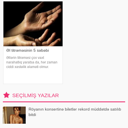
sonra duş qəbul etmək, hovuz
qorxularından, ümidlərindən,
kənarınd
yanlış bildiklərindən daha az
danışırıq. Elə buna gör
Əl titrəməsinin 5 səbəbi
Əllərin titrəməsi çox vaxt
narahatlıq yaratsa da, hər zaman
ciddi xəstəlik əlaməti olmur.
Mütəxəssislərin sözlərinə görə,
bəzi hallarda bu vəziyyət gündəlik
faktorlarla bağlı olur və aradan
qalxa bilər. Fransız mətbuatın
SEÇILMIŞ YAZILAR
Röyanın konsertinə biletlər rekord müddətdə satılıb
bitdi