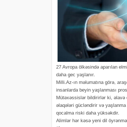
27 Avropa ölkəsində aparılan elmi 
daha gec yaşlanır.
Milli.Az-ın məlumatına görə, araş
insanlarda beyin yaşlanması prose
Mütəxəssislər bildirirlər ki, əlav
əlaqələri gücləndirir və yaşlanma 
qocalma riski daha yüksəkdir.
Alimlər hər kəsə yeni dil öyrənməy