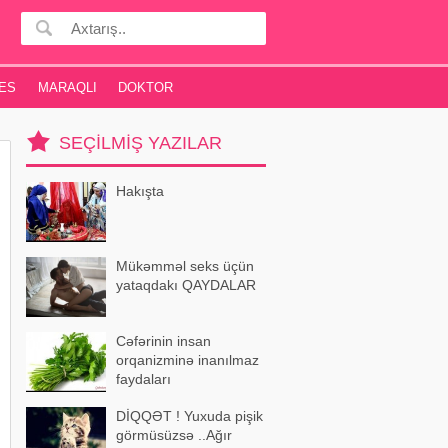
ES
MARAQLI
DOKTOR
SEÇILMIŞ YAZILAR
Hakışta
Mükəmməl seks üçün
yataqdakı QAYDALAR
Cəfərinin insan
orqanizminə inanılmaz
faydaları
DİQQƏT ! Yuxuda pişik
görmüsüzsə ..Ağır