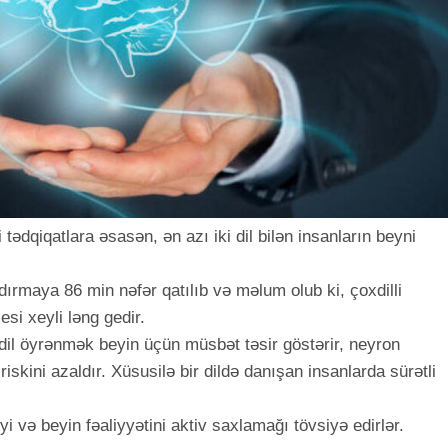
tədqiqatlara əsasən, ən azı iki dil bilən insanların beyni
dırmaya 86 min nəfər qatılıb və məlum olub ki, çoxdilli
si xeyli ləng gedir.
ə dil öyrənmək beyin üçün müsbət təsir göstərir, neyron
riskini azaldır. Xüsusilə bir dildə danışan insanlarda sürətli
i və beyin fəaliyyətini aktiv saxlamağı tövsiyə edirlər.