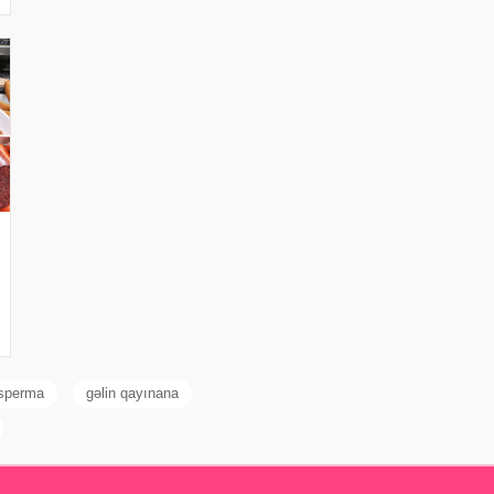
sperma
gəlin qayınana