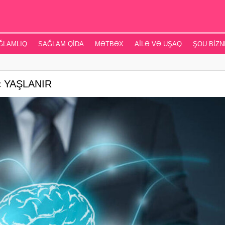
ĞLAMLIQ
SAĞLAM QIDA
MƏTBƏX
AILƏ VƏ UŞAQ
ŞOU BIZN
ec YAŞLANIR