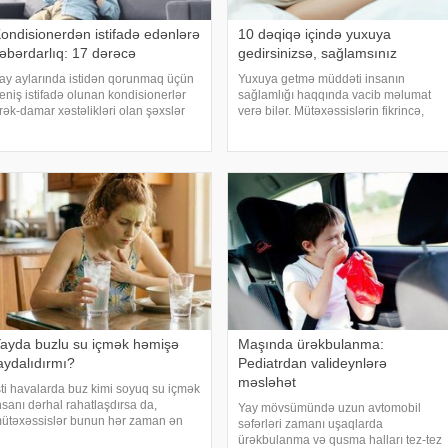
ondisionerdən istifadə edənlərə
10 dəqiqə içində yuxuya
əbərdarlıq: 17 dərəcə
gedirsinizsə, sağlamsınız
ay aylarında istidən qorunmaq üçün
Yuxuya getmə müddəti insanın
eniş istifadə olunan kondisionerlər
sağlamlığı haqqında vacib məlumat
rək-damar xəstəlikləri olan şəxslər
verə bilər. Mütəxəssislərin fikrincə,
çün ciddi risk yarada bilər. xəbər verir
ideal vaxt 10-20 dəqiqədir. xəbər verir
i, kardioloqların bildirdiyinə görə, tərli
ki, davranış yönümlü yuxu təbabəti
alda qəfil çox soyuq otağ
üzrə mütəxəssis Mişel Drerupun
sözlərinə görə
ayda buzlu su içmək həmişə
Maşında ürəkbulanma:
aydalıdırmı?
Pediatrdan valideynlərə
məsləhət
sti havalarda buz kimi soyuq su içmək
nsanı dərhal rahatlaşdırsa da,
Yay mövsümündə uzun avtomobil
ütəxəssislər bunun hər zaman ən
səfərləri zamanı uşaqlarda
axşı seçim olmadığını bildirirlər.
ürəkbulanma və qusma halları tez-tez