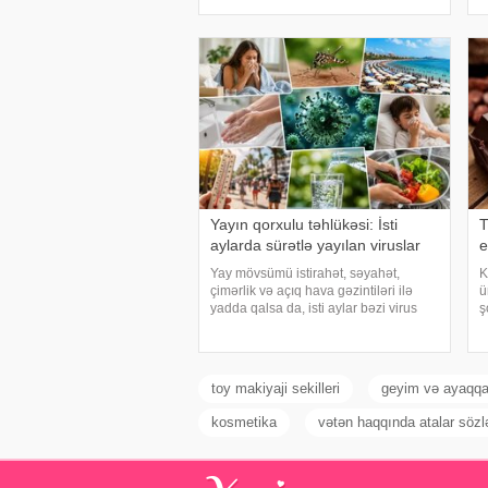
ayaqlarınızı həm rahatlaya, həm də
x
təravətləndirə bilərsiniz. xəbər verir ki,
h
çox vax
q
Yayın qorxulu təhlükəsi: İsti
T
aylarda sürətlə yayılan viruslar
e
Yay mövsümü istirahət, səyahət,
K
çimərlik və açıq hava gəzintiləri ilə
ü
yadda qalsa da, isti aylar bəzi virus
ş
infeksiyalarının yayılması üçün
o
əlverişli şərait yarada bilər. Buna
t
səbəb təkcə yüksək temperatur deyil.
a
Açıq havad
b
toy makiyaji sekilleri
geyim və ayaqqa
kosmetika
vətən haqqında atalar sözlə