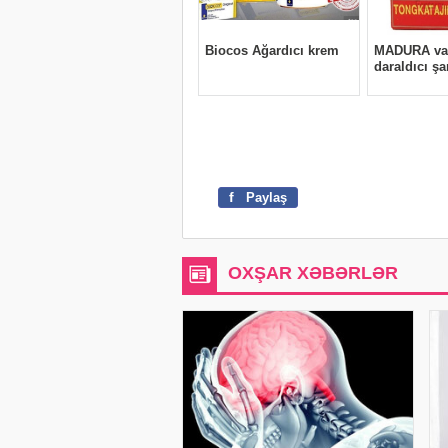
f
Paylaş
OXŞAR XƏBƏRLƏR