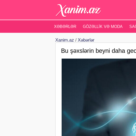
XƏBƏRLƏR
GÖZƏLLIK VƏ MODA
SA
Xanim.az
/
Xəbərlər
Bu şəxslərin beyni daha g