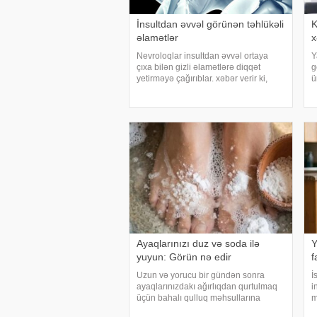
İnsultdan əvvəl görünən təhlükəli
K
əlamətlər
x
Nevroloqlar insultdan əvvəl ortaya
Y
çıxa bilən gizli əlamətlərə diqqət
g
yetirməyə çağırıblar. xəbər verir ki,
ü
insult bəzi hallarda qəfil baş vermir və
ü
beyin günlər, hətta həftələr əvvəl
k
müəyyən siqnallar verə bilər. Lakin b
h
Ayaqlarınızı duz və soda ilə
Y
yuyun: Görün nə edir
f
Uzun və yorucu bir gündən sonra
İ
ayaqlarınızdakı ağırlıqdan qurtulmaq
i
üçün bahalı qulluq məhsullarına
m
ehtiyacınız yoxdur. Duz və soda ilə
y