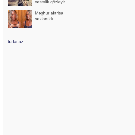
xəstəlik gözləyir
Məşhur aktrisa
saxlanıldı
turlar.az