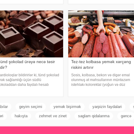
əbər verir ki, çox soyuq su susuzluq
müşahidə olunur. xəbər verir ki,
issini tez azaldır və insanın kifayət
pediatr Jül Fujer bunun beynin
ədə
gözlərdən və bədənin hərəkətindən
gələn siqnallar arasındakı
uyğunsuzluqda
ünd şokolad ürəyə necə təsir
Tez-tez kolbasa yemək xərçəng
dir?
riskini artırır
ardioloqlar bildirirlər ki, tünd şokolad
Sosis, kolbasa, bekon və digər emal
rək sağlamlığı üçün südlü
olunmuş ət məhsullarının müntəzəm
okoladdan daha faydalı hesab
istehlakı kolorektal (yoğun və düz
lunur. Bunun əsas səbəbi kakaonun
bağırsaq) xərçəngi riskini artıra bilər.
ərkibində olan flavanollar, güclü
xəbər verir ki, bu barədə Rusiya
ntioksidant maddələrdir. -a istinadən
Səhiyyə Nazirliyinin Milli Kliniki
ildirir ki
Endokrinologiy
bılar
geyim seçimi
yemək bişirmək
yarpizin faydalari
ri
hakışta
zehmet ve zinet
saglam qidalanma
gəncə