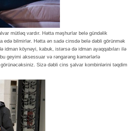
var mütləq vardır. Hətta məşhurlar belə gündəlik
a edə bilmirlər. Hətta ən sadə cinsdə belə dəbli görünmək
ə idman köynəyi, kabuk, istərsə də idman ayaqqabıları ilə
 bu geyimi aksessuar və rəngarəng kəmərlərlə
görünəcəksiniz. Sizə dəbli cins şalvar kombinlərini təqdim