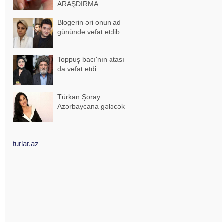
ARAŞDIRMA
Blogerin əri onun ad
günündə vəfat etdib
Toppuş bacı'nın atası
da vəfat etdi
Türkan Şoray
Azərbaycana gələcək
turlar.az