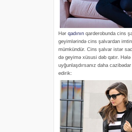
Hər
qadının
qarderobunda cins şal
geyimlərində cins şalvardan imtin
mümkündür. Cins şalvar istər sad
də geyimə xüsusi dəb qatır. Hələ
uyğunlaşdırsanız daha cazibədar 
edirik: