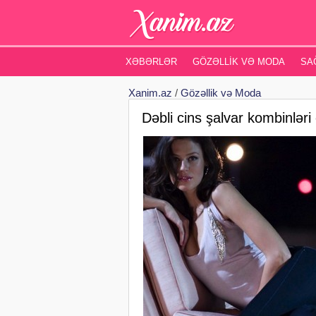
XƏBƏRLƏR
GÖZƏLLIK VƏ MODA
SA
Xanim.az
/
Gözəllik və Moda
Dəbli cins şalvar kombinləri