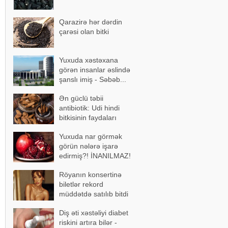
Qarazirə hər dərdin
çarəsi olan bitki
Yuxuda xəstəxana
görən insanlar əslində
şanslı imiş - Səbəb...
Ən güclü təbii
antibiotik: Udi hindi
bitkisinin faydaları
Yuxuda nar görmək
görün nələrə işarə
edirmiş?! İNANILMAZ!
Röyanın konsertinə
biletlər rekord
müddətdə satılıb bitdi
Diş əti xəstəliyi diabet
riskini artıra bilər -