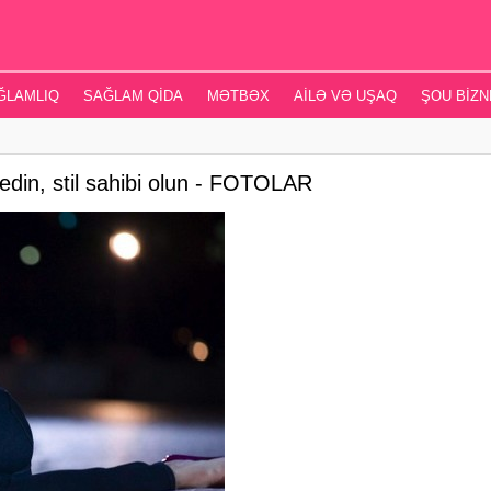
ĞLAMLIQ
SAĞLAM QIDA
MƏTBƏX
AILƏ VƏ UŞAQ
ŞOU BIZN
 edin, stil sahibi olun - FOTOLAR