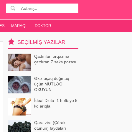
ES
MARAQLI
DOKTOR
SEÇILMIŞ YAZILAR
Qadınları orqazma
çatdıran 7 seks pozası
Əkiz uşaq doğmaq
üçün MÜTLƏQ
OXUYUN
İdeal Dieta: 1 həftəyə 5
kq arıqla!
Qara zirə (Çörək
otunun) faydaları