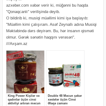
azxeber.com xəbər verir ki, müğənni bu haqda
"Qonaqcanlı" verilişində deyib.
O bildirib ki, musiqi müəllimi kimi işə başlayıb:
"Müəllim kimi çalışıram. Asəf Zeynallı adına Musiqi
Məktəbində dərs deyirəm. Bu, hər insanın qisməti
olmur. Gərək sənətin haqqını verəsən".
///Axşam.az