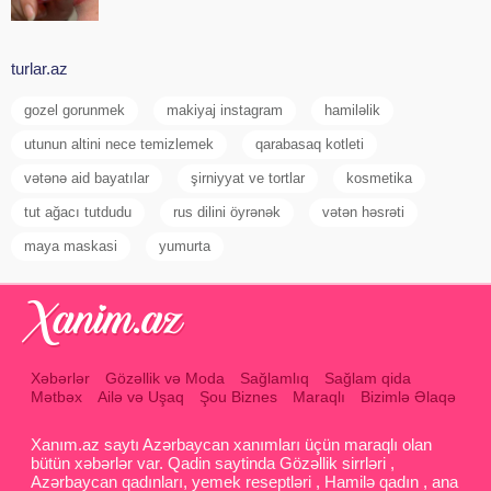
turlar.az
gozel gorunmek
makiyaj instagram
hamiləlik
utunun altini nece temizlemek
qarabasaq kotleti
vətənə aid bayatılar
şirniyyat ve tortlar
kosmetika
tut ağacı tutdudu
rus dilini öyrənək
vətən həsrəti
maya maskasi
yumurta
Xəbərlər
Gözəllik və Moda
Sağlamlıq
Sağlam qida
Mətbəx
Ailə və Uşaq
Şou Biznes
Maraqlı
Bizimlə Əlaqə
Xanım.az saytı Azərbaycan xanımları üçün maraqlı olan
bütün xəbərlər var. Qadin saytinda Gözəllik sirrləri ,
Azərbaycan qadınları, yemek reseptləri , Hamilə qadın , ana