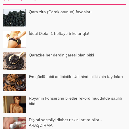
Qara zirə (Çörək otunun) faydaları
İdeal Dieta: 1 həftəyə 5 kq arıqla!
Qarazirə hər dərdin çarəsi olan bitki
Ən güclü təbii antibiotik: Udi hindi bitkisinin faydaları
Röyanın konsertinə biletlər rekord müddətdə satılıb
bitdi
Diş əti xəstəliyi diabet riskini artıra bilər -
ARAŞDIRMA