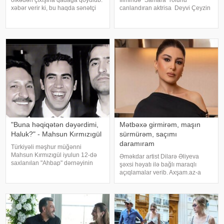
xəbər verir ki, bu haqda sənətçi
canlandıran aktrisa Deyvi Çeyzin
özü məlumat yayıb. O bildirib ki,
ölüm səbəbi bəlli olub. xarici
yay tətilinə də heç yerə gedə
mətbuata istinadən xəbər verir ki,
bilmir:. "2 aydır ölkədən çıxa
Los-Anceles İl Tibbi Ekspertiza
bilmirəm. "Stop"u
İdarəsini
"Buna həqiqətən dəyərdimi,
Mətbəxə girmirəm, maşın
Haluk?" - Mahsun Kırmızıgül
sürmürəm, saçımı
daramıram
Türkiyəli məşhur müğənni
Mahsun Kırmızıgül iyulun 12-də
Əməkdar artist Dilarə Əliyeva
saxlanılan "Ahbap" dərnəyinin
şəxsi həyatı ilə bağlı maraqlı
sədri, tanınmış müğənni Haluk
açıqlamalar verib. Axşam.az-a
Leventlə bağlı paylaşım edib.
istinafdən xəbər verir ki, aktrisa
xəbər verir ki, Mahsun instaqram
"İki başlı" proqramında heç vaxt
hesabında bir zamanlar ən yaxı
avtomobil idarə etmədiyini deyib.
O, sürücü ilə hərəkə