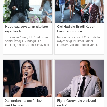
Hudutsuz sevda'nın aktrisası
Cici Hadidlə Bredli Kuper
nişanlandı
Parisdə - Fotolar
Türkiyənin "Sureç Film" şirkətinin
Məşhur supermodel Cici Hadidlə
sahibi İsmayıl Gündoğdu ilə
aktyor sevgilisi Bredli Kuper
tanınmış aktrisa Zəhra Yılmaz ailə
Fransaya yollanıb. xəbər verir ki,
qurmaq yolunda ilk addımı ataraq
cütlük Paris küçələrində əl-ələ
nişanlanıblar. . Cütlüyün nişan
gəzərkən obyektivlərə tuş gəliblər.
mərasimində incəsənət
Qeyd edək ki, müğənni Zayn
aləmindən tanınmış simala
Malikdən ayrıldıqdan sonra Cicini
Xanəndənin atası faciəvi
Elşad Qarayevin vəsiyyəti
şəkildə öldü
nədir?