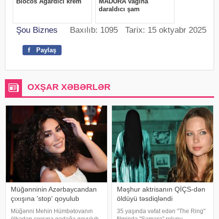
Şou Biznes
Baxılıb: 1095 Tarix: 15 oktyabr 2025
f
Paylaş
OXŞAR XƏBƏRLƏR
Müğənninin Azərbaycandan
Məşhur aktrisanın QİÇS-dən
çıxışına 'stop' qoyulub
öldüyü təsdiqləndi
Müğənni Mehin Hümbətovanın
35 yaşında vəfat edən "The Ring"
ölkədən çıxışına qadağa qoyulub.
filmində "Samara" rolunu