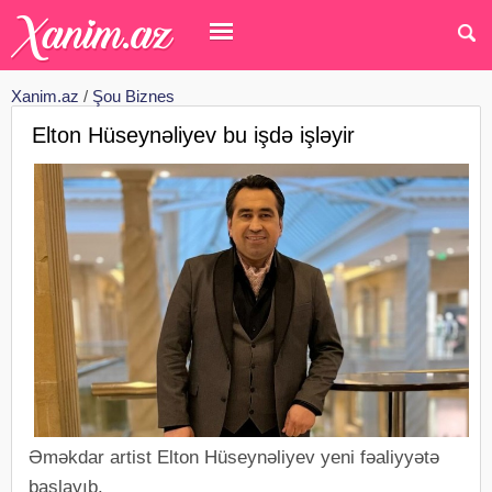
Xanim.az
/
Şou Biznes
Elton Hüseynəliyev bu işdə işləyir
Əməkdar artist Elton Hüseynəliyev yeni fəaliyyətə
başlayıb.