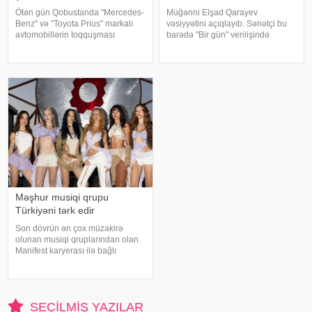
Ötən gün Qobustanda "Mercedes-
Müğənni Elşad Qarayev
Benz" və "Toyota Prius" markalı
vəsiyyətini açıqlayıb. Sənətçi bu
avtomobillərin toqquşması
barədə "Bir gün" verilişində
nəticəsində bir nəfər ölüb.
danışıb. "Hər dəfə rayona gələndə
Qəzada həyatını itirən
qardaşlarımın məzarını ziyarət
"Mercedes"in sürücüsü 61 yaşlı
edirəm. Bu dünyadan hamımız
Zakir Ağayev xanənd
köçəcəyik. Amma köçməyin d
Məşhur musiqi qrupu
Türkiyəni tərk edir
Son dövrün ən çox müzakirə
olunan musiqi qruplarından olan
Manifest karyerası ilə bağlı
mühüm qərar qəbul edib. xarici
mətbuata istinadən xəbər verir ki,
qrupun qurucusu və meneceri
Tolqa Akış üzvlərin sentyabr
SEÇILMIŞ YAZILAR
ayında İstanbuldak