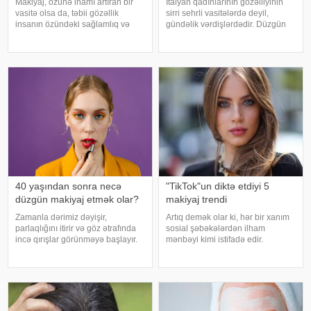
Makiyaj, özünə inamı artıran bir
İtalyan qadınlarının gözəlliyinin
vasitə olsa da, təbii gözəllik
sirri sehrli vasitələrdə deyil,
insanın özündəki sağlamlıq və
gündəlik vərdişlərdədir. Düzgün
düzgün həyat tərzinin nəticəsidir.
qidalanma, təbii dəriyə qulluq,
Makiyasız gözəlliyinizi önə
özünə sevgi və həyatdan zövq
çıxarmaq üçün aşağıdakı
almaq qabiliyyəti onlara illərlə
tövsiyələrə əməl edin:. . Yaxşı
qadınlıqlarını qorumağa kömə
yuxu
40 yaşından sonra necə
"TikTok"un diktə etdiyi 5
düzgün makiyaj etmək olar?
makiyaj trendi
Zamanla dərimiz dəyişir,
Artıq demək olar ki, hər bir xanım
parlaqlığını itirir və göz ətrafında
sosial şəbəkələrdən ilham
incə qırışlar görünməyə başlayır.
mənbəyi kimi istifadə edir.
Mütəxəssislər 40 yaşdan yuxarı
Tətbiqlərə hər dəfə daxil olanda
qadınların təravətli və gənc
biz müxtəlif istedadlı və yaradıcı
görünüşünü necə qoruya
blogerlərin paylaşdığı videolara
biləcəyinin sirlərini bölüşüblər.
heyran qalırıq, həmçinin yeni
Parıltısı
makiya