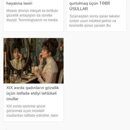
həyatına təsiri
qurtulmaq üçün TƏBİİ
ÜSULLAR
Müasir dövrün inkişafı ilə birlikdə
gözəllik anlayışları da sürətlə
Sızanaqdan sonra qalan ləkələr
dəyişir. Texnologiyanın və media
üzdən uzun müddət getmir və
vasitələrinin təsiri altında, gözəllik
kosmetik qüsur yaradır. Bu
standartları da daha çox süni
ləkələrdən qurtulmaq üçün sizə
tələblərə əsaslanmağa başlayıb.
sadə üsulları təqdim edirik: . Xiyar.
Lakin, son zamanla
Xiyar hamar dəriyə sahib olmaq
üçün ən rahat vasitələrdən biridir
XIX əsrdə qadınların gözəllik
üçün istifadə etdiyi təhlükəli
üsullar
XIX əsrdə qadınlar gözəl
görünmək üçün müxtəlif
üsullardan istifadə edirdilər, lakin
həmin dövrdə kosmetikanın tərkibi
bu günlə müqayisədə xeyli
təhlükəli idi. Elmi biliklərin kifayət