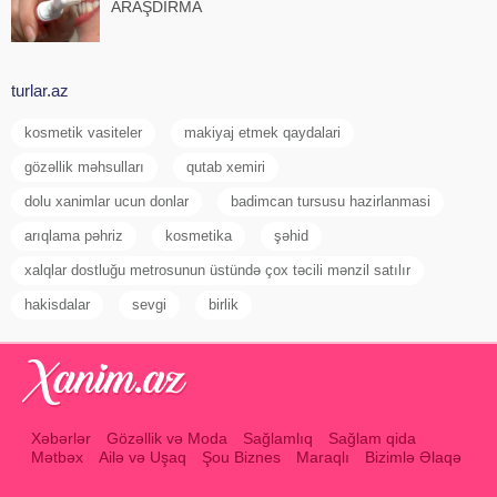
ARAŞDIRMA
turlar.az
kosmetik vasiteler
makiyaj etmek qaydalari
gözəllik məhsulları
qutab xemiri
dolu xanimlar ucun donlar
badimcan tursusu hazirlanmasi
arıqlama pəhriz
kosmetika
şəhid
xalqlar dostluğu metrosunun üstündə çox təcili mənzil satılır
hakisdalar
sevgi
birlik
Xəbərlər
Gözəllik və Moda
Sağlamlıq
Sağlam qida
Mətbəx
Ailə və Uşaq
Şou Biznes
Maraqlı
Bizimlə Əlaqə