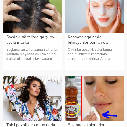
Saçdakı ağ tellərə qarşı ev
Kosmetoloqa gedə
üsulu maska
bilməyənlər bunları etsin
Saçlarda ağ tellər zamanla hər bir
Qadınlar gözəllik salonlarına
qadında meydana çıxır və onları
gedib, müxtəlif kosmetoloji
dərhal gizlətmək istəyi yaranır.
prosedurlar etdirirlər. Amma
Lakin salonda tez-tez rənglənmə,
bəzən vaxt azlığı və ya edilən
bəli, gümüşü saçları gizlədir,
prosedur üzdə o qədər də effektli
amma saçların sağlamlığını
olmur. Kosmetoloqların etdiyi
korlayır: tellər quruyur, sını
prosedurlarla yanaşı üzə ev
şəraitind
Təbii gözəllik və onun qadın
Sızanaq ləkələrindən