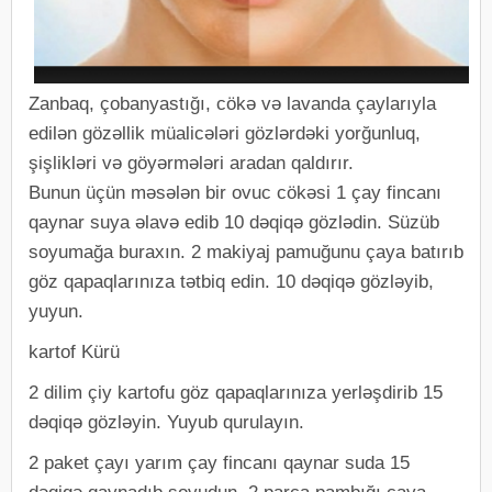
Zanbaq, çobanyastığı, cökə və lavanda çaylarıyla
edilən gözəllik müalicələri gözlərdəki yorğunluq,
şişlikləri və göyərmələri aradan qaldırır.
Bunun üçün məsələn bir ovuc cökəsi 1 çay fincanı
qaynar suya əlavə edib 10 dəqiqə gözlədin. Süzüb
soyumağa buraxın. 2 makiyaj pamuğunu çaya batırıb
göz qapaqlarınıza tətbiq edin. 10 dəqiqə gözləyib,
yuyun.
kartof Kürü
2 dilim çiy kartofu göz qapaqlarınıza yerləşdirib 15
dəqiqə gözləyin. Yuyub qurulayın.
2 paket çayı yarım çay fincanı qaynar suda 15