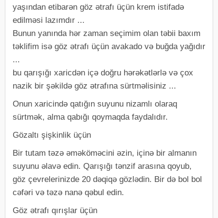
yaşından etibarən göz ətrafı üçün krem ​​istifadə
edilməsi lazımdır ...
Bunun yanında hər zaman seçimim olan təbii baxım
təklifim isə göz ətrafı üçün avakado və buğda yağıdır
...
bu qarışığı xaricdən içə doğru hərəkətlərlə və çox
nazik bir şəkildə göz ətrafına sürtməlisiniz ...
Onun xaricində qatığın suyunu nizamlı olaraq
sürtmək, alma qabığı qoymaqda faydalıdır.
Gözaltı şişkinlik üçün
Bir tutam təzə əməköməcini əzin, içinə bir almanın
suyunu əlavə edin. Qarışığı tənzif arasına qoyub,
göz çevrelerinizde 20 dəqiqə gözlədin. Bir də bol bol
cəfəri və təzə nanə qəbul edin.
Göz ətrafı qırışlar üçün