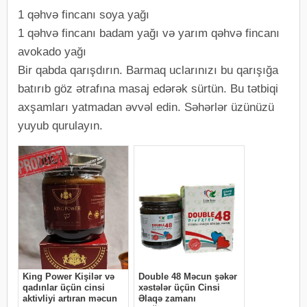
1 qəhvə fincanı soya yağı
1 qəhvə fincanı badam yağı və yarım qəhvə fincanı
avokado yağı
Bir qabda qarışdırın. Barmaq uclarınızı bu qarışığa
batırıb göz ətrafına masaj edərək sürtün. Bu tətbiqi
axşamları yatmadan əvvəl edin. Səhərlər üzünüzü
yuyub qurulayın.