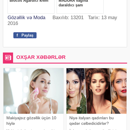
Gözəllik və Moda
Baxılıb: 13201 Tarix: 13 may
2016
f
Paylaş
OXŞAR XƏBƏRLƏR
Makiyajsız gözəllik üçün 10
Niyə italyan qadınları bu
hiylə
qədər cəlbedicidirlər?