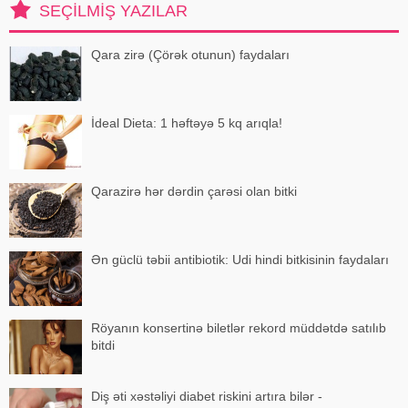
SEÇILMIŞ YAZILAR
qədər inkişaf etməməsi
səbəbindən bi
Qara zirə (Çörək otunun) faydaları
İdeal Dieta: 1 həftəyə 5 kq arıqla!
Qarazirə hər dərdin çarəsi olan bitki
Ən güclü təbii antibiotik: Udi hindi bitkisinin faydaları
Röyanın konsertinə biletlər rekord müddətdə satılıb
bitdi
Diş əti xəstəliyi diabet riskini artıra bilər -