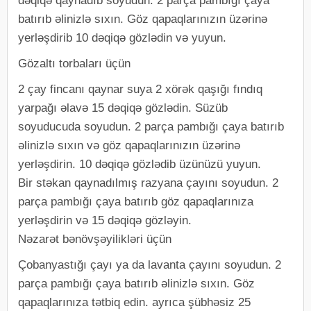
dəqiqə qaynadıb soyudun. 2 parça pambığı çaya
batırıb əlinizlə sıxın. Göz qapaqlarınızın üzərinə
yerləşdirib 10 dəqiqə gözlədin və yuyun.
Gözaltı torbaları üçün
2 çay fincanı qaynar suya 2 xörək qaşığı fındıq
yarpağı əlavə 15 dəqiqə gözlədin. Süzüb
soyuducuda soyudun. 2 parça pambığı çaya batırıb
əlinizlə sıxın və göz qapaqlarınızın üzərinə
yerləşdirin. 10 dəqiqə gözlədib üzünüzü yuyun.
Bir stəkan qaynadılmış razyana çayını soyudun. 2
parça pambığı çaya batırıb göz qapaqlarınıza
yerləşdirin və 15 dəqiqə gözləyin.
Nəzarət bənövşəyilikləri üçün
Çobanyastığı çayı ya da lavanta çayını soyudun. 2
parça pambığı çaya batırıb əlinizlə sıxın. Göz
qapaqlarınıza tətbiq edin. ayrıca şübhəsiz 25