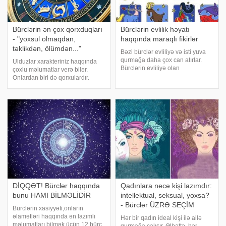
Bürclərin ən çox qorxduqları
Bürclərin evlilik həyatı
- "yoxsul olmaqdan,
haqqında maraqlı fikirlər
təklikdən, ölümdən..."
Bəzi bürclər evliliyə və isti yuva
qurmağa daha çox can atırlar.
Ulduzlar xarakteriniz haqqında
Bürclərin evliliyə olan
çoxlu məlumatlar verə bilər.
münasibətini və həyat yoldaşı
Onlardan biri də qorxulardır.
seçimi haqqında fikirlərini təqdim
Axşam.az xarici mediaya
edirik:. Qoç bürcü: Həyatınızı
istinadən bürclərin qorxularını
inanılmaz dərəcədə dəyişdirib
təqdim edir:. Qoç – klaustrofobiya
şənləndir
- qapalı yerdə qalmaqdan və tək
yaşamaqda
DİQQƏT! Bürclər haqqında
Qadınlara necə kişi lazımdır:
bunu HAMI BİLMƏLİDİR
intellektual, seksual, yoxsa?
- Bürclər ÜZRƏ SEÇİM
Bürclərin xasiyyəti,onların
əlamətləri haqqında ən lazımlı
Hər bir qadın ideal kişi ilə ailə
məlumatları bilmək üçün 12 bürc