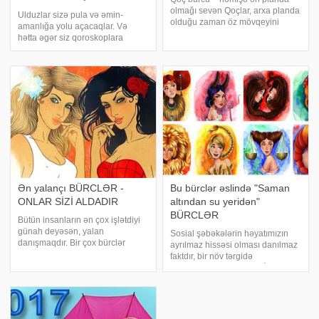
üzəcəklər!
olmağı sevən Qoçlar, arxa planda
Ulduzlar sizə pula və əmin-
olduğu zaman öz mövqeyini
amanlığa yolu açacaqlar. Və
artıqlaması isə göstərəcək.
hətta əgər siz qoroskoplara
Özünə güvənən bir tip olduğu
inanmırsınızsa, çətin ki, əlverişli
üçün ikinci planda qaldığı zaman
hadisələrdən imtina edəcəksiniz,
qısqanclıq hissi onu rahat
hansılar ki, maliyyə işlərinin
buraxmır. Qısqanclığ
həllində sizə kömək edəcəklər.
Qoç. Ayı
Ən yalançı BÜRCLƏR -
Bu bürclər əslində "Saman
ONLAR SİZİ ALDADIR
altından su yeridən"
BÜRCLƏR
Bütün insanların ən çox işlətdiyi
günah deyəsən, yalan
Sosial şəbəkələrin həyatımızın
danışmaqdır. Bir çox bürclər
ayrılmaz hissəsi olması danılmaz
yalan danışır, ancaq bunu hamısı
faktdır, bir növ tərgidə
şəxsi mənfəət üçün etmir. Odur ki,
bilmədiyimiz xəstəlikdir. İnsanlar
kiminsə sizi barmağına
həm öz həyatını nümayiş
dolamasına icazə verməmək
etdirməyi, həm də başqalarının
üçün yalan danışmağ
həyat fəaliyyətini izləməyi sevir.
Sosia