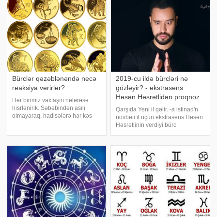
Bürclər qəzəblənəndə necə
2019-cu ildə bürcləri nə
reaksiya verirlər?
gözləyir? - ekstrasens
Həsən Həsrətlidən proqnoz
Hər birimiz vaxtaşırı nələrəsə
hisrlənirik. Səbəbindən asılı
Qarşıda Yeni il gəlir. -a istinad'n
olmayaraq, hadisələrə hər kəs
növbəti il üçün ekstrasens Həsən
müxtəlif cür reaksiya verir. Bu
Həsrətlinin verdiyi bürc
yazıda hansı vaxtlarda hansı
proqnozunu təqdim edir:.
bürcün nümayəndəsindən uzaq
Hörmətli Qoçlar, 2019-cu ildə
durmaq lazım olduğu barədə
meydana gələcək enerji
məlumat əldə edəcəksiniz
dəyişməsi iş həyatında və
ailənizdə olacaq