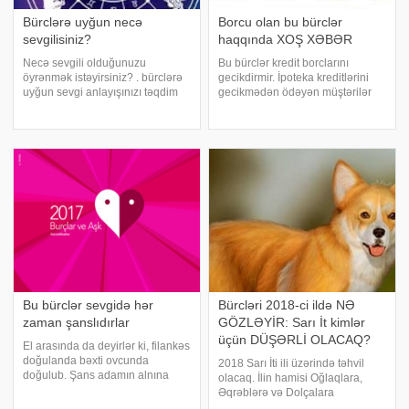
Bürclərə uyğun necə
Borcu olan bu bürclər
sevgilisiniz?
haqqında XOŞ XƏBƏR
Necə sevgili olduğunuzu
Bu bürclər kredit borclarını
öyrənmək istəyirsiniz? . bürclərə
gecikdirmir. İpoteka kreditlərini
uyğun sevgi anlayışınızı təqdim
gecikmədən ödəyən müştərilər
edir: . Qoç . Səbirsiz və sürətli
Xərçəng və Qız bürclərinin
sevginin insanıdır. Buğa . Etibarlı,
nümayəndələridir. -ın Trend-ə
sadiq və risksiz sevginin
istinadən məlumatına görə, bu
insanıdır. Əkizlər. Həyat sizin üçü
qənaətə Rusiyanın "DeltaKredit"
Bu bürclər sevgidə hər
Bürcləri 2018-ci ildə NƏ
zaman şanslıdırlar
GÖZLƏYİR: Sarı İt kimlər
üçün DÜŞƏRLİ OLACAQ?
El arasında da deyirlər ki, filankəs
doğulanda bəxti ovcunda
2018 Sarı İti ili üzərində təhvil
doğulub. Şans adamın alnına
olacaq. İlin hamisi Oğlaqlara,
yazılmalıdır. Bəlkə o elə budur:
Əqrəblərə və Dolçalara
hansı bürc altında doğulmağımız
mərhəmət göstərəcək, halbuki, ilk