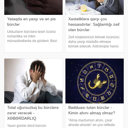
Yataqda ən yaxşı və ən pis
Xəstəliklərə qarşı çox
bürclər
həssasdırlar: Sağlamlığı zəif
olan bürclər
Ulduzların bürclərə təsiri özünü
romantika və intim
Zəif nöqtələrinizi bilmək özünüzü
münasibətlərdə də göstərir. Bəzi
daha yaxşı müdafiə etməyə
bürclər ulduzların gücündən
kömək edəcək. Astroloqlar hansı
bəhrələnərək bu baxımdan üstün
bürclərin daha çox xəstələndiyini
qabiliyyətlərlə doğulurlar, bəziləri
açıqlayıb. Onlar digərlərindən
isə o qədər də şanslı deyil.
daha zəifdirlər və müxtəlif mənfi
Xərçəng - intensivli
hallara qarşı həssasdırlar.
Total uğursuzluq bu bürclərə
Bədduası tutan bürclər -
zərər verəcək -
Kimin ahını almaq olmaz?
XƏBƏRDARLIQ
"Alma məzlumun ahını, çıxar
ahəstə-ahəstə" ən çox istifadə
Yaxın günlər dörd bürcün