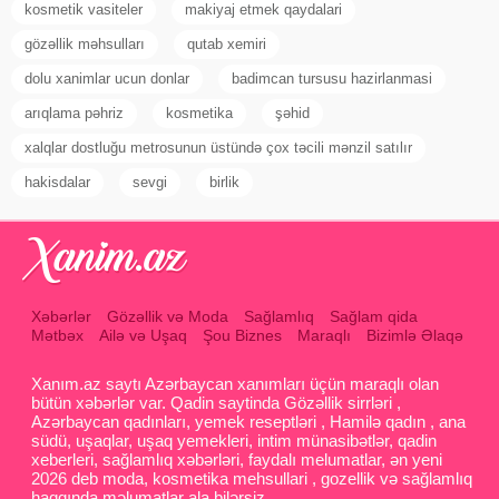
kosmetik vasiteler
makiyaj etmek qaydalari
gözəllik məhsulları
qutab xemiri
dolu xanimlar ucun donlar
badimcan tursusu hazirlanmasi
arıqlama pəhriz
kosmetika
şəhid
xalqlar dostluğu metrosunun üstündə çox təcili mənzil satılır
hakisdalar
sevgi
birlik
Xəbərlər
Gözəllik və Moda
Sağlamlıq
Sağlam qida
Mətbəx
Ailə və Uşaq
Şou Biznes
Maraqlı
Bizimlə Əlaqə
Xanım.az saytı Azərbaycan xanımları üçün maraqlı olan
bütün xəbərlər var. Qadin saytinda Gözəllik sirrləri ,
Azərbaycan qadınları, yemek reseptləri , Hamilə qadın , ana
südü, uşaqlar, uşaq yemekleri, intim münasibətlər, qadin
xeberleri, sağlamlıq xəbərləri, faydalı melumatlar, ən yeni
2026 deb moda, kosmetika mehsullari , gozellik və sağlamlıq
haqqında məlumatlar ala bilərsiz.