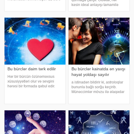
qurmağa çalışır. Əlbəttə, hər
haqqında qısa bilgiləri öyrənmək
kəsin ideal anlayışı tamamilə
faydalıdır.Siz də bunları bilsəniz
müxtəlifdir. Bəs qadınlar seçim
ziyanı olmaz. Qoç bürcü. (latınca
edərkən nəyə əsaslanırlar? Siz
Aries). 21 mart – 20 aprel
təəccüblənəcəksiniz, amma bu
seçim bürclərin
xarakteristikasında
Bu bürclər daim tərk edilir
Bu bürclər kainatda ən yaxşı
həyat yoldaşı sayılır
Hər bir bürcün özünəməxsus
xüsusiyyətləri olur və sevgini
a istinadən bildirir ki, astroloqlar
hərəsi bir formada qəbul edir.
bununla bağlı sorğu keçirib.
Yaxşı bəs, tərk edilən bürclər nə
Münəccimlər mövzu ilə əlaqədar
edir?. Qoç bürcü – tərk edilən qoç
zodiak işarələrinə görə
bürcü ən qısa zaman ərzində
yarızarafat, yarı həqiqi maraqlı və
özünə yeni bir sevgili tapacaq. B
çox əyləncəli reytinq hazırlayıb.
12-ci yer Əqrəb. Çox gözəl, ço