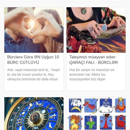
və ulduzların bizə təsiri?! Bəxt
ayların onlar üçün çətin keçəcəyi
gözəl şeydir, gərək doğulanda
proqnoz edilir. 2017-ci ilin
onu
sonunda Şirlərə və Əkizlərə
hansı istiqamətd
Bürclərə Görə ƏN Uyğun 10
Taleyimizi müəyyən edən
BÜRC CÜTLÜYÜ
QARAÇI FALI - BÜRCLƏR
Aile. saytı məlumat verir ki,. Yəqin
Hər bir xalqın öz inancları və
ki, elə bir insan yoxdur ki, heç
ənənələri var. Məhz bu
olmazsa ömründə bir dəfə olsun
xüsusiyyətlər bizi digər
bürclərlə, xüsusilə də bürclərin
millətlərdən fərqləndirir. Uzun
köməyilə özünə ən uyğun bürcün
illərdir Şərq qoroskopuna alışıb,
hansının olub - olmaması onlar
ona daha çox maraq göstərsək
üçün maraqlı gəlməsin. B
də, məlum olub ki, qaraçıların da
öz qoroskop