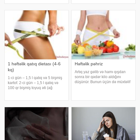
gücləndirilməsini tələb edir.
günlər ərzində uşaqlar yaxşı
bildirir ki, bunu Trend-ə tibb üzrə
istirahət etməlidir ki, məktəbə
fəlsəfə doktoru Yazgül Abdiyeva
zehni yorğun şəkildə getməsinlər.
deyib. Onun sözlərinə görə, son
Uşaqlar üçün teatrlar da bi
günlərdə Azərbaycand
1 həftəlik qatıq dietası (4-6
Həftəlik pəhriz
kq)
Artıq yaz gəlib və hamı qışdan
sonra bir qədər kilo aldığını
1-ci gün – 1,5 l qatıq və 5 bişmiş
düşünür. Bunun üçün də müxtəlif
kartof. 2-ci gün – 1,5 l qatıq və
yollarla arıqlamağa çalışırlar.
100 qr bişmiş toyuq əti (ağ
Bəziləri idnan salonlarına,
tikələri). 3-ci gün -1,5 l qatıq və
üzgüçülüyə, hətta rəqsə getməyə
100 qr bişmiş yağsız ət ( mal əti).
üstünlük verir, digərləri isə pəhri
4-cü gün – 1,5 l qatıq və 100 qr
bişmiş yağsız balıq