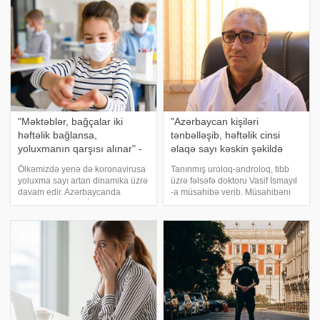
müqayisə ediblər. Nəticədə
idmançıların həftəlik qazancı
həftəlik meny
məlum olub. Siyahının birinc
"Məktəblər, bağçalar iki
"Azərbaycan kişiləri
həftəlik bağlansa,
tənbəlləşib, həftəlik cinsi
yoluxmanın qarşısı alınar" -
əlaqə sayı kəskin şəkildə
infeksionist
aşağı düşüb" - Vasif
Ölkəmizdə yenə də koronavirusa
Tanınmış uroloq-androloq, tibb
İsmayılla MÜSAHİBƏ
yoluxma sayı artan dinamika üzrə
üzrə fəlsəfə doktoru Vasif İsmayıl
davam edir. Azərbaycanda
-a müsahibə verib. Müsahibəni
koronavirus (COVİD-19)
təqdim edirik:. - Vasif müəllim,
infeksiyasına 7 032 yeni yoluxma
öncə müsahibəyə müzakirəsi
faktı qeydə alınıb, 5 285 nəfər
gündəmdən düşməyən mövzu ilə
müalicə olunaraq sağalıb.
giriş edək - COVİD- 19. Bilirsiniz
Nazirlər Kabinet