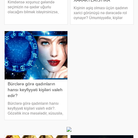
XARAKTERİSTİKA
Kimdənsə xoşunuz gələndə
seçimizin nə qədər uğurlu
Kişinin aşiq olması üçün qadının
olacağını bilmək istəyirsinizsə,
xarici görünüşü nə dərəcədə rol
mütləq onun bürcü ilə
oynayır? Ümumiyyətlə, kişilər
maraqlanın. Çünki insanın aid
qadınları hansı xüsusiyyətlərinə
olduğu zodiak işarəsi haqqınızda
görə sevir?. bürclərə görə
sizə düşündüyünüzdən də çox
kişilərin qadınlarda bəyəndiyi
məlumat verə və bəlkə d
xüsusiyyətlər barədə danışacaq.
Qoç
Bürclərə görə qadınların
hansı keyfiyyəti kişiləri valeh
edir?
Bürclərə görə qadınların hansı
keyfiyyəti kişiləri valeh edir?.
Gözəllik incə məsələdir, xüsusilə,
zərif cinsin nümayəndələrindən
söhbət gedirsə, ehtiyatlı olmaq
lazımdır. Ən cazibədar xanımı
seçmək bəzən çox çətin, bəzə