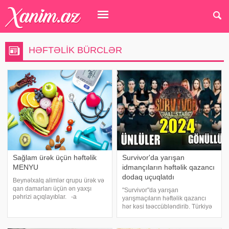
HƏFTƏLIK BÜRCLƏR
Sağlam ürək üçün həftəlik
Survivor'da yarışan
MENYU
idmançıların həftəlik qazancı
dodaq uçuqlatdı
Beynəlxalq alimlər qrupu ürək və
qan damarları üçün ən yaxşı
"Survivor"da yarışan
pəhrizi açıqlayıblar. -a
yarışmaçıların həftəlik qazancı
istinadən xəbər verir ki, bunun
hər kəsi təəccübləndirib. Türkiyə
üçün tədqiqatçılar 80 ölkədən
mətbuatına istinadən xəbər verir
245 min insanın qida rejimini
ki, "Survivor"da yarışan