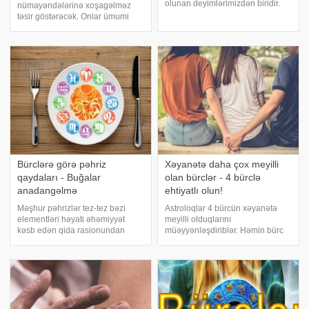
olunan deyimlərimizdən biridir.
nümayəndələrinə xoşagəlməz
Bəzən bunun həqiqətən
təsir göstərəcək. Onlar ümumi
reallaşdığının da şahidi oluruq.
uğursuzluqlar dalğasında boğula
Maraqlısı budur ki, bəzi bürclərin
bilərlər. Zərbə ağrılı olacaq. -
bədduaları daha təhlükəlidir
a istinadən problemlərə
hazırlaşmalı bürcləri təqdim edir. .
Şir. Qlobal nailiyyətlə
Bürclərə görə pəhriz
Xəyanətə daha çox meyilli
qaydaları - Buğalar
olan bürclər - 4 bürclə
anadangəlmə
ehtiyatlı olun!
Məşhur pəhrizlər tez-tez bəzi
Astroloqlar 4 bürcün xəyanətə
elementləri həyati əhəmiyyət
meyilli olduqlarını
kəsb edən qida rasionundan
müəyyənləşdiriblər. Həmin bürc
xaric edir. Arıqlamaq istəyən hər
işarəsi altında doğulanların daha
kəs fərdi tövsiyələrə əməl
yaxşı sevgili tapdıqda əvvəlki
etməlidir, lakin hər bir bürcün
sevgilisini tez tərk etdikləri
nümayəndələrinin mütləq qəbul
müəyyən olub. Bu bürcləri təqdim
etməli olduğ
edirik:. Qoç