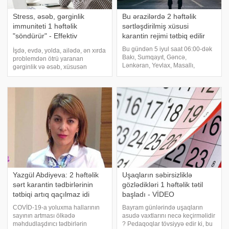
Stress, əsəb, gərginlik
Bu ərazilərdə 2 həftəlik
immuniteti 1 həftəlik
sərtləşdirilmiş xüsusi
"söndürür" - Effektiv
karantin rejimi tətbiq edilir
metodlar
Bu gündən 5 iyul saat 06:00-dək
İşdə, evdə, yolda, ailədə, ən xırda
Bakı, Sumqayıt, Gəncə,
problemdən ötrü yaranan
Lənkəran, Yevlax, Masallı,
gərginlik və əsəb, xüsusən
Cəlilabad şəhərlərinin və
qışqırma həddinə çatanda
Abşeron rayonunun ərazisində
insanın damarları - magistral və
xüsusi karantin rejiminin
beyinə gedən əsas damarlar 7
sərtləşdirilməsi ilə bağlı tədbirlər
sutka müddətinə yığılmış olur. -a
tətbiq edilir. Trend-
istinadən bildiri
Yazgül Abdiyeva: 2 həftəlik
Uşaqların səbirsizliklə
sərt karantin tədbirlərinin
gözlədikləri 1 həftəlik tətil
tətbiqi artıq qaçılmaz idi
başladı - VİDEO
COVİD-19-a yoluxma hallarının
Bayram günlərində uşaqların
sayının artması ölkədə
asudə vaxtlarını necə keçirməlidir
məhdudlaşdırıcı tədbirlərin
? Pedaqoqlar tövsiyyə edir ki, bu