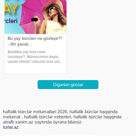
Bu yay bürcləri nə gözləyir?!
- Ən şanslı...
Beləliklə yay bizə nələr
hazırlayır?. Münəccimlər dəqiq
cavabı bilirlər! Ulduzlar bizə söz
verirlər ki, bu yay o insanlar üçün
olduqca uğurlu olacaq, kim öz
həyatında pozitiv dəyişiklikləri
istəyirsə buna nail olacaq. Qoç
Digərləri göstər
həftəlik bürclər melumatlari 2026, həftəlik bürclər haqqinda
melumat , həftəlik bürclər xeberleri, həftəlik bürclər haqqinda
ətraflı xanim.az saytında öyrənə bilərsiz
turlar.az