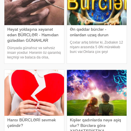
Həyat yoldaşına xəyanət
Ən qəddar bürclər -
edən BÜRCLƏR - Hamıdan
onlardan uzaq durun
gizlədilən GÜNAHLAR
Çoxlar artıq bilirlər ki, Zodiakın 12
nişanı arasında 5 ƏN mürəkkəb
Dünyada günahsız və səhvsiz
burc var.Onlara çox şeyi
insan yoxdur. Hərənin öz qaranlıq
bağışlayırlar, axı onlardan heç nə
keçmişi və balaca da olsa,
asılı deyil bu doğulduqları tarixlə
günahları var. Bu da həyatın təbii
bağlıdır. 5 yer - OĞLAQ. Oğlaqlar
qanunauyğunluğudur. İnsanlar
(dağ keçiləri) - ünsiyyətd
həyatı elə öz səhvlərinin üzərində
öyrənir, onlardan düzgün nəticə
çıxarır
Hansı BÜRCLƏRİ sevmək
Kişilər qadınlarda nəyə aşiq
çətindir?
olur? Bürclərə görə