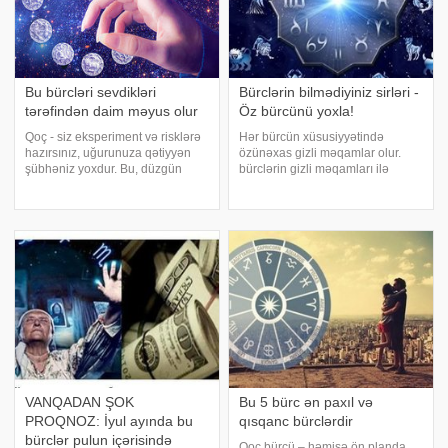
Bu bürcləri sevdikləri
Bürclərin bilmədiyiniz sirləri -
tərəfindən daim məyus olur
Öz bürcünü yoxla!
Qoç - siz eksperiment və risklərə
Hər bürcün xüsusiyyətində
hazırsınız, uğurunuza qətiyyən
özünəxas gizli məqamlar olur.
şübhəniz yoxdur. Bu, düzgün
bürclərin gizli məqamları ilə
yanaşmadır. Ulduzlar da bütün
sizləri tanış edir:. Qoç. Qoç bürcü
məsələlərdə sizə dəstək vəd
altında doğulanlar ən seksual
edirlər. Buğa - qanqaraldıcı bircə
insanlar hesab edilir. Onlar
şey var: yaxınınızla heç cür dil tap
ətrafdakıları asanlıqla özlərinə
cəlb ed
VANQADAN ŞOK
Bu 5 bürc ən paxıl və
PROQNOZ: İyul ayında bu
qısqanc bürclərdir
bürclər pulun içərisində
Qoç bürcü – həmişə ön planda