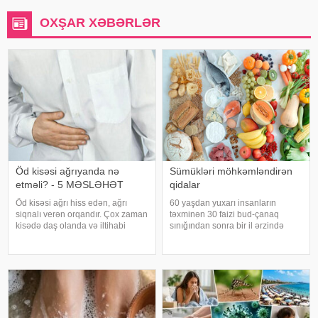
OXŞAR XƏBƏRLƏR
Öd kisəsi ağrıyanda nə
Sümükləri möhkəmləndirən
etməli? - 5 MƏSLƏHƏT
qidalar
Öd kisəsi ağrı hiss edən, ağrı
60 yaşdan yuxarı insanların
siqnalı verən orqandır. Çox zaman
təxminən 30 faizi bud-çanaq
kisədə daş olanda və iltihabi
sınığından sonra bir il ərzində
xəstəliklərdə ağrıyır. Kəskin
həyatını itirir. xəbər verir ki, bu
pristuplarda ilk işiniz təcili yardım
səbəbdən sümüklərin
çağırıb, xəstəxanaya çatmaqdır,
möhkəmliyini qorumaq və sınıq
bu zaman hətta ağrıkəsic
riskini azaltmaq üçün kalsium, D
vitamini, zülal