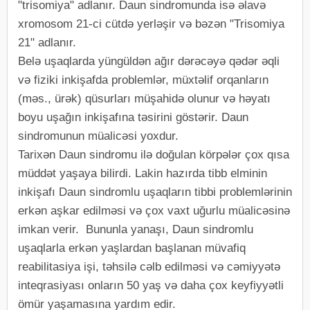
"trisomiya" adlanır. Daun sindromunda isə əlavə
xromosom 21-ci cütdə yerləşir və bəzən "Trisomiya
21" adlanır.
Belə uşaqlarda yüngüldən ağır dərəcəyə qədər əqli
və fiziki inkişafda problemlər, müxtəlif orqanların
(məs., ürək) qüsurları müşahidə olunur və həyatı
boyu uşağın inkişafına təsirini göstərir. Daun
sindromunun müalicəsi yoxdur.
Tarixən Daun sindromu ilə doğulan körpələr çox qısa
müddət yaşaya bilirdi. Lakin hazırda tibb elminin
inkişafı Daun sindromlu uşaqların tibbi problemlərinin
erkən aşkar edilməsi və çox vaxt uğurlu müalicəsinə
imkan verir. Bununla yanaşı, Daun sindromlu
uşaqlarla erkən yaşlardan başlanan müvafiq
reabilitasiya işi, təhsilə cəlb edilməsi və cəmiyyətə
inteqrasiyası onların 50 yaş və daha çox keyfiyyətli
ömür yaşamasına yardım edir.