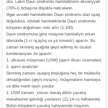
olur. Lakin Daun sindromlu hamiləliklərin əksəriyyəti
(70%-i) özbaşına düşüklə nəticələnir.
Əgər əvvəlki hamiləlikdən Daun sindromu olan uşaq
doğulubsa, növbəti hamiləliklərdə Daun sindromlu
körpənin doğulması riski artır (1:100).
Daun sindromuna görə müayinə hamiləliyin erkən
dövründə (1-ci üçaylıq və ya trimestr) aparılır. Bu
zaman skrininq aşağıda qeyd edilmiş iki üsulun
kombinasiyası ilə aparılır:
1. ultrasəs müayinəsi (USM) (qarın divarı üzərindən)
2. qanın analizləri
Skrininq zamanı uşaqlıq boşluğuna heç bir müdaxilə
olmadığından (qeyri-invaziv), müayinələrin hamiləyə
və dölə mənfi təsiri yoxdur.
1. USM zamanı xüsusi olaraq dölün yaxalıq
məsafəsinin qalınlığı yoxlanılır (11-14-cü həftələrdə).
Bütün körpələrin yaxalıq nahiyəsində mayenin