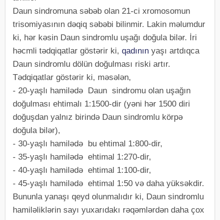
Daun sindromuna səbəb olan 21-ci xromosomun
trisomiyasının dəqiq səbəbi bilinmir. Lakin məlumdur
ki, hər kəsin Daun sindromlu uşağı doğula bilər. İri
həcmli tədqiqatlar göstərir ki,
qadının
yaşı artdıqca
Daun sindromlu dölün doğulması riski artır.
Tədqiqatlar göstərir ki, məsələn,
- 20-yaşlı hamilədə Daun sindromu olan uşağın
doğulması ehtimalı 1:1500-dir (yəni hər 1500 diri
doğuşdan yalnız birində Daun sindromlu körpə
doğula bilər),
- 30-yaşlı hamilədə bu ehtimal 1:800-dir,
- 35-yaşlı hamilədə ehtimal 1:270-dir,
- 40-yaşlı hamilədə ehtimal 1:100-dir,
- 45-yaşlı hamilədə ehtimal 1:50 və daha yüksəkdir.
Bununla yanaşı qeyd olunmalıdır ki, Daun sindromlu
hamiləliklərin sayı yuxarıdakı rəqəmlərdən daha çox