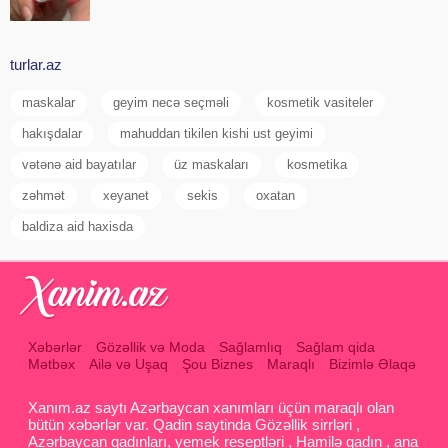
turlar.az
maskalar
geyim necə seçməli
kosmetik vasiteler
hakışdalar
mahuddan tikilen kishi ust geyimi
vətənə aid bayatılar
üz maskaları
kosmetika
zəhmət
xeyanet
sekis
oxatan
baldiza aid haxisda
Xəbərlər
Gözəllik və Moda
Sağlamlıq
Sağlam qida
Mətbəx
Ailə və Uşaq
Şou Biznes
Maraqlı
Bizimlə Əlaqə
Xanım.az saytı Azərbaycan xanımları üçün maraqlı olan
bütün xəbərlər var. Qadin saytinda Gözəllik sirrləri ,
Azərbaycan qadınları, yemek reseptləri , Hamilə qadın , ana