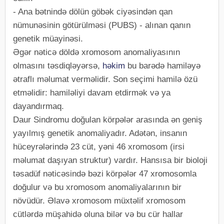
- Ana bətnində dölün göbək ciyəsindən qan
nümunəsinin götürülməsi (PUBS) - alınan qanın
genetik müayinəsi.
Əgər nəticə döldə xromosom anomaliyasının
olmasını təsdiqləyərsə,
həkim
bu barədə hamiləyə
ətraflı məlumat verməlidir. Son seçimi hamilə özü
etməlidir: hamiləliyi davam etdirmək və ya
dayandırmaq.
Daur Sindromu doğulan körpələr arasında ən geniş
yayılmış genetik anomaliyadır. Adətən, insanın
hüceyrələrində 23 cüt, yəni 46 xromosom (irsi
məlumat daşıyan struktur) vardır. Hansısa bir bioloji
təsadüf nəticəsində bəzi körpələr 47 xromosomla
doğulur və bu xromosom anomaliyalarının bir
növüdür. Əlavə xromosom müxtəlif xromosom
cütlərdə müşahidə oluna bilər və bu cür hallar