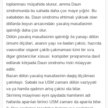
toplanması müşahidə olunur, amma Daun
sindromunda bu sahədə daha çox maye yığılır. Bu
səbəbdən də, Daun sindromu ehtimalı yüksək olan
döllərdə boyun arxasındakı yaxalıq məsafəsinin
qalınlığı daha çox olur.
Dölün yaxalıq məsafəsinin qalınlığı ilə yanaşı dölün
ümumi ölçüləri, ananın yaşı və bədən çəkisi, hazırda
vəəvvəllər siqaret çəkib-çəkməməsi kimi bir sıra
digər göstəricilər xüsusi kompüter proqramına daxil
edilərək körpədə Daun sindromu riski müəyyən
edilir.
Bəzən dölün yaxalıq məsafəsinin dəqiq ölçülməsi
çətinləşir. Səbəbi isə USM zamanı dölün vəziyyəti
və ya hamilə qadının artıq çəkisi ola bilər.
Skrininq müayinəsi eyni qaydada hamilənin adi
hallarda aparılan birinci USM zamanı da aparıla bilər.