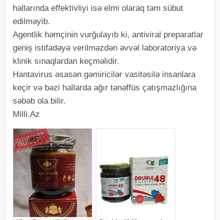
hallarında effektivliyi isə elmi olaraq tam sübut
edilməyib.
Agentlik həmçinin vurğulayıb ki, antiviral preparatlar
geniş istifadəyə verilməzdən əvvəl laboratoriya və
klinik sınaqlardan keçməlidir.
Hantavirus əsasən gəmiricilər vasitəsilə insanlara
keçir və bəzi hallarda ağır tənəffüs çatışmazlığına
səbəb ola bilir.
Milli.Az