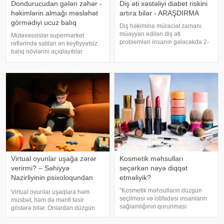
Dondurucudan gələn zəhər -
Diş əti xəstəliyi diabet riskini
həkimlərin almağı məsləhət
artıra bilər - ARAŞDIRMA
görmədiyi ucuz balıq
Diş həkiminə müraciət zamanı
müəyyən edilən diş əti
Mütəxəssislər supermarket
problemləri insanın gələcəkdə 2-
rəflərində satılan ən keyfiyyətsiz
ci tip diabetə tutulma riski barədə
balıq növlərini açıqlayıblar.
də məlumat verə bilər. xəbər verir
Dondurulmuş balıq tez və faydalı
ki, "The Lancet Public
şam yeməyi üçün ideal seçim kimi
Health" jurnalında dərc olunan v
görünür. xarici mediaya istinadən
xəbər verir ki, supermarketlərdək
Virtual oyunlar uşağa zərər
Kosmetik məhsulları
verirmi? – Səhiyyə
seçərkən nəyə diqqət
Nazirliyinin psixoloqundan
etməliyik?
tövsiyələr
"Kosmetik məhsulların düzgün
Virtual oyunlar uşaqlara həm
seçilməsi və istifadəsi insanların
müsbət, həm də mənfi təsir
sağlamlığının qorunması
göstərə bilər. Onlardan düzgün
baxımından mühüm əhəmiyyət
rejimdə istifadə edildikdə zehni
daşıyır". xəbər verir ki, bu fikirləri
inkişafı dəstəkləsə də, həddindən