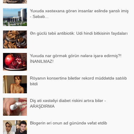
Yuxuda xəstəxana görən insanlar əslində şanslı imiş
- Səbəb...
Ən güclü təbii antibiotik: Udi hindi bitkisinin faydaları
Yuxuda nar görmək görün nələrə işarə edirmiş?!
İNANILMAZ!
Röyanın konsertinə biletlər rekord müddətdə satılıb
bitdi
Diş əti xəstəliyi diabet riskini artıra bilər -
ARAŞDIRMA
Blogerin əri onun ad günündə vəfat etdib