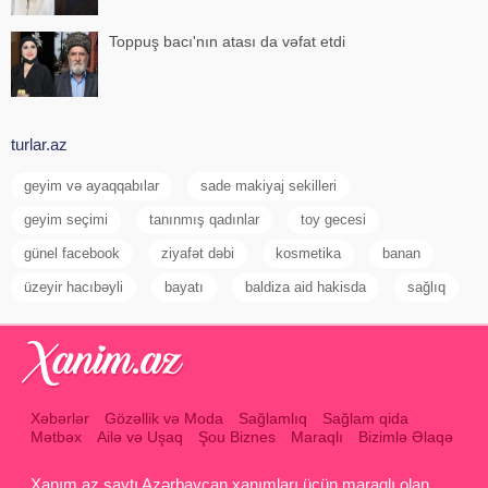
Toppuş bacı'nın atası da vəfat etdi
turlar.az
geyim və ayaqqabılar
sade makiyaj sekilleri
geyim seçimi
tanınmış qadınlar
toy gecesi
günel facebook
ziyafət dəbi
kosmetika
banan
üzeyir hacıbəyli
bayatı
baldiza aid hakisda
sağlıq
Xəbərlər
Gözəllik və Moda
Sağlamlıq
Sağlam qida
Mətbəx
Ailə və Uşaq
Şou Biznes
Maraqlı
Bizimlə Əlaqə
Xanım.az saytı Azərbaycan xanımları üçün maraqlı olan