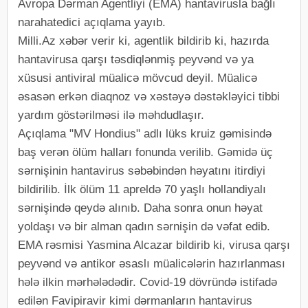
Avropa Dərman Agentliyi (EMA) hantavirusla bağlı
narahatedici açıqlama yayıb.
Milli.Az xəbər verir ki, agentlik bildirib ki, hazırda
hantavirusa qarşı təsdiqlənmiş peyvənd və ya
xüsusi antiviral müalicə mövcud deyil. Müalicə
əsasən erkən diaqnoz və xəstəyə dəstəkləyici tibbi
yardım göstərilməsi ilə məhdudlaşır.
Açıqlama "MV Hondius" adlı lüks kruiz gəmisində
baş verən ölüm halları fonunda verilib. Gəmidə üç
sərnişinin hantavirus səbəbindən həyatını itirdiyi
bildirilib. İlk ölüm 11 apreldə 70 yaşlı hollandiyalı
sərnişində qeydə alınıb. Daha sonra onun həyat
yoldaşı və bir alman qadın sərnişin də vəfat edib.
EMA rəsmisi Yasmina Alcazar bildirib ki, virusa qarşı
peyvənd və antikor əsaslı müalicələrin hazırlanması
hələ ilkin mərhələdədir. Covid-19 dövründə istifadə
edilən Favipiravir kimi dərmanların hantavirus