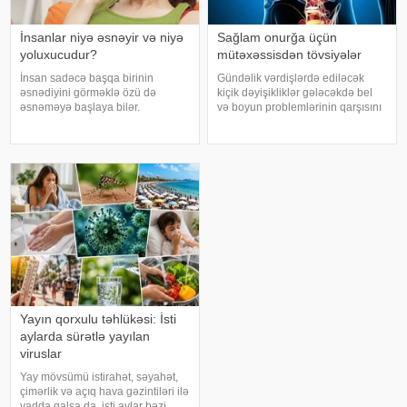
İnsanlar niyə əsnəyir və niyə
Sağlam onurğa üçün
yoluxucudur?
mütəxəssisdən tövsiyələr
İnsan sadəcə başqa birinin
Gündəlik vərdişlərdə ediləcək
əsnədiyini görməklə özü də
kiçik dəyişikliklər gələcəkdə bel
əsnəməyə başlaya bilər.
və boyun problemlərinin qarşısını
Maraqlıdır ki, bu qəribə təsir bəzi
almağa kömək edə bilər. xəbər
heyvanlarda da müşahidə olunur.
verir ki, türkiyəli professor Turgut
xarici mediaya istinadən xəbər
Akgülün sözlərinə görə, düzgün
verir ki, əsnəmək insan
duruş onurğanın sağlam
orqanizminin ən adi
qalmasınd
Yayın qorxulu təhlükəsi: İsti
aylarda sürətlə yayılan
viruslar
Yay mövsümü istirahət, səyahət,
çimərlik və açıq hava gəzintiləri ilə
yadda qalsa da, isti aylar bəzi