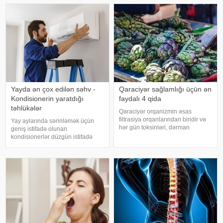
Səhiyyə Nazirliyinin rəsmi
artıq oynanılması fiziki və psixoloji
"Instagram" hesabınd
problemlərə səbəb ola bilər
Yayda ən çox edilən səhv -
Qaraciyər sağlamlığı üçün ən
Kondisionerin yaratdığı
faydalı 4 qida
təhlükələr
Qaraciyər orqanizmin əsas
filtrasiya orqanlarından biridir və
Yay aylarında sərinləmək üçün
hər gün toksinləri, dərman
geniş istifadə olunan
qalıqlarını və maddələr
kondisionerlər düzgün istifadə
mübadiləsi nəticəsində yaranan
edilmədikdə müxtəlif sağlamlıq
tullantıları emal edir. "Euroonco"
problemlərinə səbəb ola bilər.
federal ekspert onkologiya
xəbər verir ki, ani temperatur
klinikalar
dəyişiklikləri, quru hava və
baxımsız kondisionerlərd