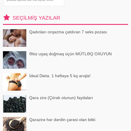
virus infeksiyalarının yayılması
üçün əlverişli şərait yarada bilər.
Buna səbəb təkcə yüksək
SEÇILMIŞ YAZILAR
temperatur deyil. Açıq havad
Qadınları orqazma çatdıran 7 seks pozası
Əkiz uşaq doğmaq üçün MÜTLƏQ OXUYUN
İdeal Dieta: 1 həftəyə 5 kq arıqla!
Qara zirə (Çörək otunun) faydaları
Qarazirə hər dərdin çarəsi olan bitki