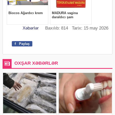
Xəbərlər
Baxılıb: 814 Tarix: 15 may 2026
f
Paylaş
OXŞAR XƏBƏRLƏR