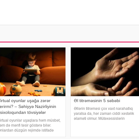
irtual oyunlar uşağa zərər
Əl titrəməsinin 5 səbəbi
erirmi? – Səhiyyə Nazirliyinin
Əllərin titrəməsi çox vaxt narahatlıq
sixoloqundan tövsiyələr
yaratsa da, hər zaman ciddi xəstəlik
əlaməti olmur. Mütəxəssislərin
irtual oyunlar uşaqlara həm müsbət,
sözlərinə görə, bəzi hallarda bu
əm də mənfi təsir göstərə bilər.
vəziyyət gündəlik faktorlarla bağlı olur
nlardan düzgün rejimdə istifadə
və aradan qalxa bilər. Fransız
dildikdə zehni inkişafı dəstəkləsə də,
mətbuatın