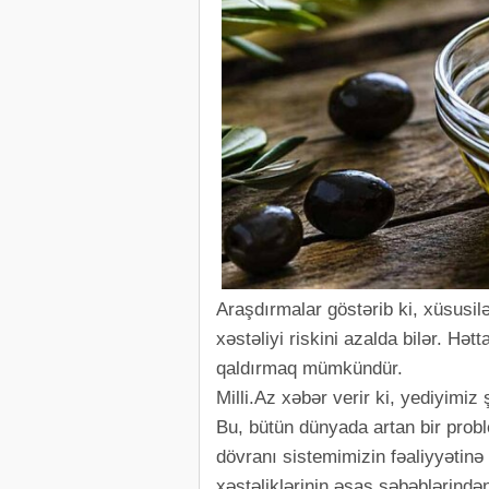
Araşdırmalar göstərib ki, xüsusilə
xəstəliyi riskini azalda bilər. Hət
qaldırmaq mümkündür.
Milli.Az xəbər verir ki, yediyimi
Bu, bütün dünyada artan bir prob
dövranı sistemimizin fəaliyyətinə
xəstəliklərinin əsas səbəblərindən