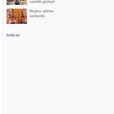
xəstəlik gözləyir
Məşhur aktrisa
saxlanıldı
turlar.az