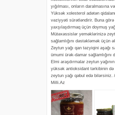
yığılması, onların daralmasına 
Yüksək xolesterol adətən qidalan
vəziyyəti sürətləndirir. Buna görə
yaxşılaşdırmaq üçün doymuş yağ 
Mütəxəssislər yeməklərinizə zeyt
sağlamlığını dəstəkləmək üçün əl
Zeytun yağı qan təzyiqini aşağı 
ümumi ürək-damar sağlamlığını d
Elmi araşdırmalar zeytun yağını
yüksək antioksidant tərkibinin d
zeytun yağı qəbul edə bilərsiniz
Milli.Az