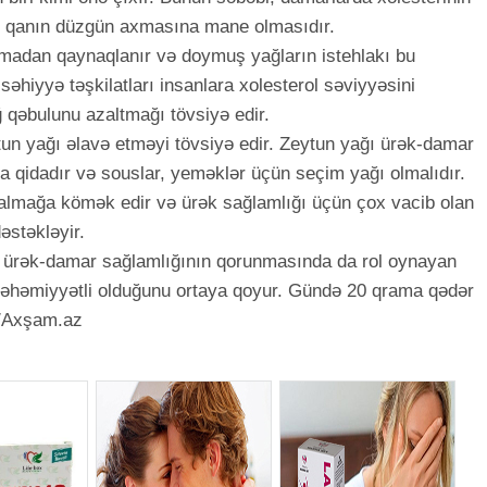
və qanın düzgün axmasına mane olmasıdır.
madan qaynaqlanır və doymuş yağların istehlakı bu
 səhiyyə təşkilatları insanlara xolesterol səviyyəsini
qəbulunu azaltmağı tövsiyə edir.
un yağı əlavə etməyi tövsiyə edir. Zeytun yağı ürək-damar
a qidadır və souslar, yeməklər üçün seçim yağı olmalıdır.
salmağa kömək edir və ürək sağlamlığı üçün çox vacib olan
əstəkləyir.
n ürək-damar sağlamlığının qorunmasında da rol oynayan
ə əhəmiyyətli olduğunu ortaya qoyur. Gündə 20 qrama qədər
. /Axşam.az