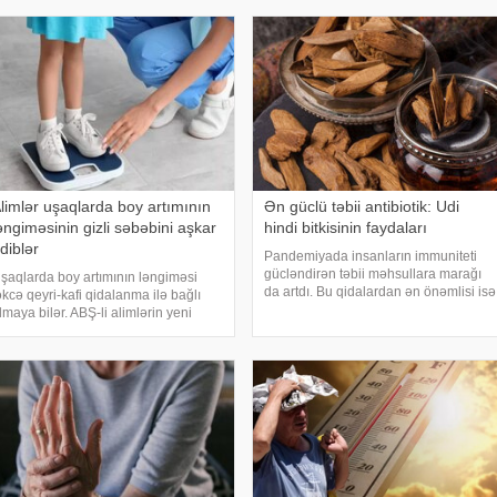
əddindən artıq oynanılması fiziki və
sixoloji problemlərə səbəb ola bilər
limlər uşaqlarda boy artımının
Ən güclü təbii antibiotik: Udi
əngiməsinin gizli səbəbini aşkar
hindi bitkisinin faydaları
diblər
Pandemiyada insanların immuniteti
gücləndirən təbii məhsullara marağı
şaqlarda boy artımının ləngiməsi
da artdı. Bu qidalardan ən önəmlisi isə
əkcə qeyri-kafi qidalanma ilə bağlı
udi hindi bitkisidir. Udi hindinin
lmaya bilər. ABŞ-li alimlərin yeni
faydaları saymaqla bitmir. Bəs udi
raşdırması göstərib ki, bağırsaq
hindi bitkisi nədir?. xəbər verir ki, ə
ikrobiomundakı bəzi bakteriyalar
ələ ana bətnində olarkən körpənin
nkişafın