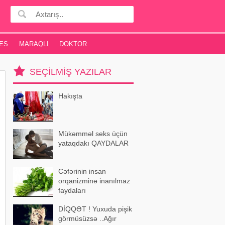
ES
MARAQLI
DOKTOR
SEÇILMIŞ YAZILAR
Hakışta
Mükəmməl seks üçün
yataqdakı QAYDALAR
Cəfərinin insan
orqanizminə inanılmaz
faydaları
DİQQƏT ! Yuxuda pişik
görmüsüzsə ..Ağır