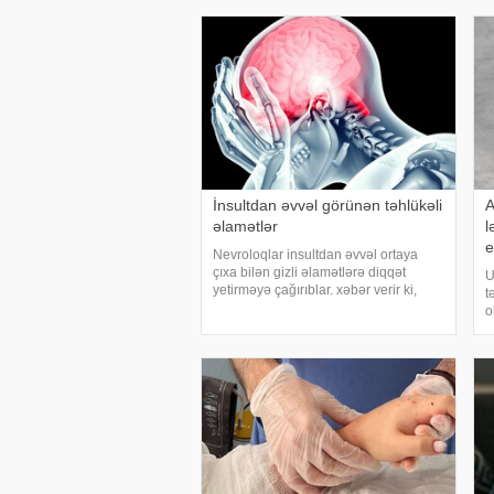
azaltmaq üçün kalsium, D vitamini,
h
zülal
p
İnsultdan əvvəl görünən təhlükəli
A
əlamətlər
l
e
Nevroloqlar insultdan əvvəl ortaya
çıxa bilən gizli əlamətlərə diqqət
U
yetirməyə çağırıblar. xəbər verir ki,
t
insult bəzi hallarda qəfil baş vermir və
o
beyin günlər, hətta həftələr əvvəl
a
müəyyən siqnallar verə bilər. Lakin b
m
h
i