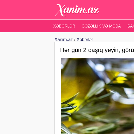
XƏBƏRLƏR
GÖZƏLLIK VƏ MODA
SA
Xanim.az
/
Xəbərlər
Hər gün 2 qaşıq yeyin, görü