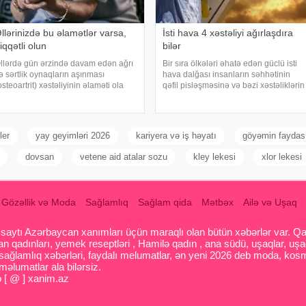
llərinizdə bu əlamətlər varsa,
İsti hava 4 xəstəliyi ağırlaşdıra
iqqətli olun
bilər
llərdə gün ərzində davam edən ağrı
Bir sıra ölkələri əhatə edən güclü isti
ə sərtlik oynaqların aşınması
hava dalğası insanların səhhətinin
osteoartrit) xəstəliyinin əlaməti ola
qəfil pisləşməsinə və bəzi xəstəliklərin
ilər. Bu xəstəlik oynaqları qoruyan
ağırlaşmasına səbəb ola bilər. Yüksək
ığırdağın zamanla nazilməsi və
temperatur yalnız susuzlaşma və
şınması nəticəsində yaranır. xəbər
günvurma riski yaratmır. xarici mediay
erir ki
ler
yay geyimləri 2026
kariyera və iş həyatı
göyəmin faydas
dovsan
vetene aid atalar sozu
kley lekesi
xlor lekesi
Gözəllik və Moda
Sağlamlıq
Sağlam qida
Mətbəx
Ailə və Uşaq
aytı Azərbaycan xanımları üçün maraqlı olan bütün xəbərlər var. Qadin
 qadınları, yemek reseptləri , Hamilə qadın , ana südü, uşaqlar, uşa
 sağlamlıq xəbərləri, faydalı melumatlar, ən yeni 2026 deb moda, kosm
əlumatlar ala bilərsiz.
o [ @ ] xanim.az