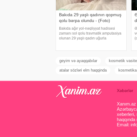
Bakıda 29 yaşlı qadının qopmuş
Ə
qolu bərpa olundu - (Foto)
d
Bakıda ağır yol-nəqliyyat hadisəsi
Ə
zamanı sol qolu travmatik amputasiya
v
olunan 29 yaşlı qadın uğurla
(
əməliyyat edilib. xəbər verir ki,
b
hadisədən sonra zərərçəkən Səhiyyə
q
Nazirliyi Akademik M.A.Topçubaşov
a
adına Elmi Cərrahiyy
v
geyim və ayaqqabılar
kosmetik vasite
atalar sözləri elm haqqinda
kosmetika
Xəbərlər
Xanım.az s
Azərbaycan
xeberleri,
haqqında m
Email: inf