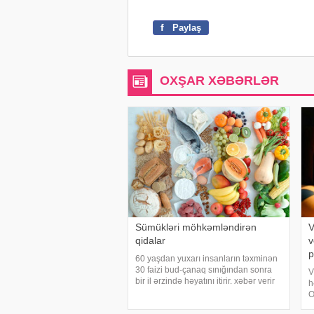
f
Paylaş
OXŞAR XƏBƏRLƏR
Sümükləri möhkəmləndirən
V
qidalar
v
p
60 yaşdan yuxarı insanların təxminən
30 faizi bud-çanaq sınığından sonra
V
bir il ərzində həyatını itirir. xəbər verir
h
ki, bu səbəbdən sümüklərin
O
möhkəmliyini qorumaq və sınıq riskini
e