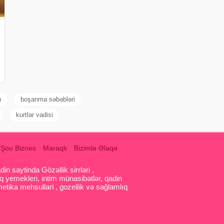
ı
boşanma səbəbləri
kurtlar vadisi
Şou Biznes
Maraqlı
Bizimlə Əlaqə
 saytinda Gözəllik sirrləri ,
q yemekleri, intim münasibətlər, qadin
etika mehsullari , gozellik və sağlamlıq