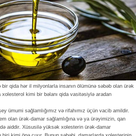
 bir qida hər il milyonlarla insanın ölümünə səbəb olan ürək
ta xolesterol kimi bir bəlanı qida vasitəsiylə aradan
z şey ümumi sağlamlığımız və rifahımız üçün vacib amildir.
lem olan ürək-damar sağlamlığına və ya ürəyimizin, qan
 də aiddir. Xüsusilə yüksək xolesterin ürək-damar
 biri kimi önə çıxır. Bunun səbəbi, damarlarda xolesterinin