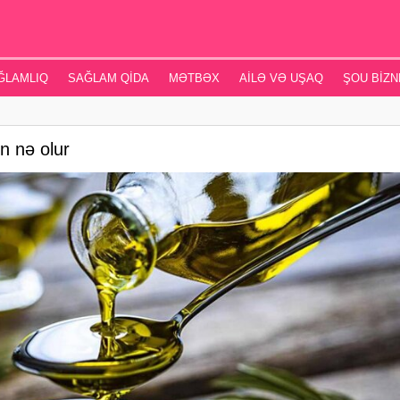
ĞLAMLIQ
SAĞLAM QIDA
MƏTBƏX
AILƏ VƏ UŞAQ
ŞOU BIZN
n nə olur