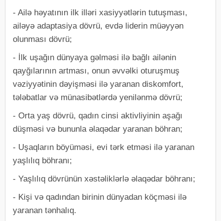
- Ailə həyatının ilk illəri xasiyyətlərin tutuşması,
ailəyə adaptasiya dövrü, evdə liderin müəyyən
olunması dövrü;
-​ İlk uşağın dünyaya gəlməsi ilə bağlı ailənin
qayğılarının artması, onun əvvəlki oturuşmuş
vəziyyətinin dəyişməsi ilə yaranan diskomfort,
tələbatlar və münasibətlərdə yenilənmə dövrü;
-​ Orta yaş dövrü, qadın cinsi aktivliyinin aşağı
düşməsi və bununla əlaqədar yaranan böhran;
-​ Uşaqların böyüməsi, evi tərk etməsi ilə yaranan
yaşlılıq böhranı;
-​ Yaşlılıq dövrünün xəstəliklərlə əlaqədar böhranı;
-​ Kişi və qadından birinin dünyadan köçməsi ilə
yaranan tənhalıq.