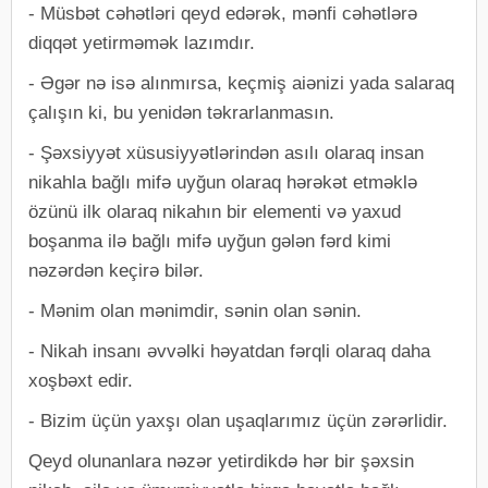
-​ Müsbət cəhətləri qeyd edərək, mənfi cəhətlərə
diqqət yetirməmək lazımdır.
-​ Əgər nə isə alınmırsa, keçmiş aiənizi yada salaraq
çalışın ki, bu yenidən təkrarlanmasın.
-​ Şəxsiyyət xüsusiyyətlərindən asılı olaraq insan
nikahla bağlı mifə uyğun olaraq hərəkət etməklə
özünü ilk olaraq nikahın bir elementi və yaxud
boşanma ilə bağlı mifə uyğun gələn fərd kimi
nəzərdən keçirə bilər.
-​ Mənim olan mənimdir, sənin olan sənin.
-​ Nikah insanı əvvəlki həyatdan fərqli olaraq daha
xoşbəxt edir.
-​ Bizim üçün yaxşı olan uşaqlarımız üçün zərərlidir.
Qeyd olunanlara nəzər yetirdikdə hər bir şəxsin