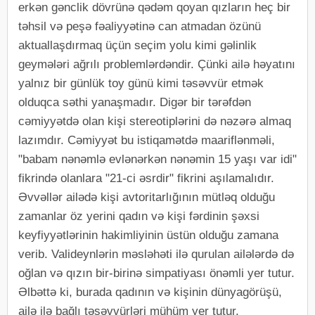
erkən gənclik dövrünə qədəm qoyan qızların heç bir
təhsil və peşə fəaliyyətinə can atmadan özünü
aktuallaşdırmaq üçün seçim yolu kimi gəlinlik
geymələri ağrılı problemlərdəndir. Çünki ailə həyatını
yalnız bir günlük toy günü kimi təsəvvür etmək
olduqca səthi yanaşmadır. Digər bir tərəfdən
cəmiyyətdə olan kişi stereotiplərini də nəzərə almaq
lazımdır. Cəmiyyət bu istiqamətdə maariflənməli,
"babam nənəmlə evlənərkən nənəmin 15 yaşı var idi"
fikrində olanlara "21-ci əsrdir" fikrini aşılamalıdır.
Əvvəllər ailədə kişi avtoritarlığının mütləq olduğu
zamanlar öz yerini qadın və kişi fərdinin şəxsi
keyfiyyətlərinin hakimliyinin üstün olduğu zamana
verib. Valideynlərin məsləhəti ilə qurulan ailələrdə də
oğlan və qızın bir-birinə simpatiyası önəmli yer tutur.
Əlbəttə ki, burada qadının və kişinin dünyagörüşü,
ailə ilə bağlı təsəvvürləri mühüm yer tutur.