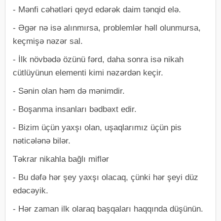
-​ Mənfi cəhətləri qeyd edərək daim tənqid elə.
-​ Əgər nə isə alınmırsa, problemlər həll olunmursa,
keçmişə nəzər sal.
-​ İlk növbədə özünü fərd, daha sonra isə nikah
cütlüyünun elementi kimi nəzərdən keçir.
-​ Sənin olan həm də mənimdir.
-​ Boşanma insanları bədbəxt edir.
-​ Bizim üçün yaxşı olan, uşaqlarımız üçün pis
nəticələnə bilər.
Təkrar nikahla bağlı miflər
-​ Bu dəfə hər şey yaxşı olacaq, çünki hər şeyi düz
edəcəyik.
-​ Hər zaman ilk olaraq başqaları haqqında düşünün.