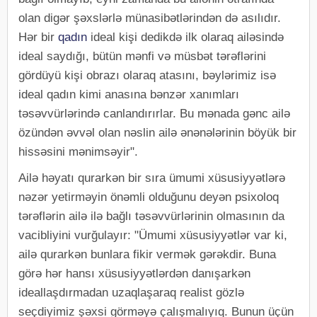
olan digər şəxslərlə münasibətlərindən də asılıdır.
Hər bir
qadın
ideal kişi dedikdə ilk olaraq ailəsində
ideal saydığı, bütün mənfi və müsbət tərəflərini
gördüyü kişi obrazı olaraq atasını, bəylərimiz isə
ideal qadın kimi anasına bənzər xanımları
təsəvvürlərində canlandırırlar. Bu mənada gənc ailə
özündən əvvəl olan nəslin ailə ənənələrinin böyük bir
hissəsini mənimsəyir".
Ailə həyatı qurarkən bir sıra ümumi xüsusiyyətlərə
nəzər yetirməyin önəmli olduğunu deyən psixoloq
tərəflərin ailə ilə bağlı təsəvvürlərinin olmasının da
vacibliyini vurğulayır: "Ümumi xüsusiyyətlər var ki,
ailə qurarkən bunlara fikir vermək gərəkdir. Buna
görə hər hansı xüsusiyyətlərdən danışarkən
ideallaşdırmadan uzaqlaşaraq realist gözlə
seçdiyimiz şəxsi görməyə çalışmalıyıq. Bunun üçün