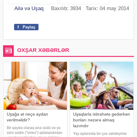
Ailə və Uşaq
Baxılıb: 3934 Tarix: 04 may 2014
f
Paylaş
OXŞAR XƏBƏRLƏR
Uşağa ət neçə aydan
Uşaqlarla istirahətə gedərkən
verilməlidir?
bunları nəzərə almaq
lazımdır
Bir qayda olaraq ana südü və ya
süni südlə ("smes") qidalandırılan
Yay aylarında bir çox valideynlər