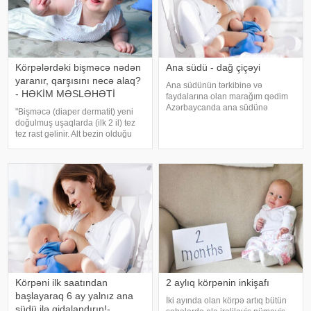
Körpələrdəki bişməcə nədən
Ana südü - dağ çiçəyi
yaranır, qarşısını necə alaq?
Ana südünün tərkibinə və
- HƏKİM MƏSLƏHƏTİ
faydalarına olan marağım qədim
Azərbaycanda ana südünə
"Bişməcə (diaper dermatit) yeni
verilən önəm və adətləri
doğulmuş uşaqlarda (ilk 2 il) tez
araşdırmağa sövq etdi. Çоx
tez rast gəlinir. Alt bezin olduğu
qədimdən ana südü uşağın
nahiyələrdə, genital orqanlar
bəslənməsində əsas vasitə hеsab
hissələrində rast gəlinir". Bu
еdilmişdir. İslam dinində uşağı
barədə pediatr Gülnar
Abdullayeva -a açıqlamasınd
Körpəni ilk saatından
2 aylıq körpənin inkişafı
başlayaraq 6 ay yalnız ana
İki ayında olan körpə artıq bütün
südü ilə qidalandırın!-