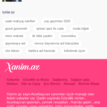
turlar.az
sade makiyaj sekilleri
yay geyimləri 2026
gozel gorunmek
aybasi qani ile cadu
moda lüğəti
intim məktəb
ilk tibbi yardim
kosmetika
qaynanaya aid
novruz bayramına aid hakıştalar
xlor lekesi
baldiza aid haxisda
kökəlmək üçün
Xəbərlər
Gözəllik və Moda
Sağlamlıq
Sağlam qida
Mətbəx
Ailə və Uşaq
Şou Biznes
Maraqlı
Bizimlə Əlaqə
Xanım.az saytı Azərbaycan xanımları üçün maraqlı olan
bütün xəbərlər var. Qadin saytinda Gözəllik sirrləri ,
Azərbaycan qadınları, yemek reseptləri , Hamilə qadın , ana
südü, uşaqlar, uşaq yemekleri, intim münasibətlər, qadin