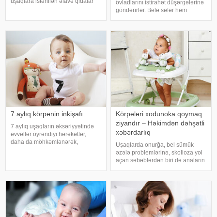
uşaqlara istənilən əlavə qidalar
övladlarını istirahət düşərgələrinə
(sıyıq, kəsmik, meyvə, tərəvəz,
göndərirlər. Belə səfər həm
yumurta və s.) yalnız 6 ayından
uşağın inkişafında mühüm
sonra verilə bilər. xəbər verir ki,
mərhələ ola bilər, həm də ciddi
bütün dünyad
psixoloji sarsıntılara səbəb ola
bilər. Bu fikri müsahibəsində uşa
7 aylıq körpənin inkişafı
Körpələri xodunoka qoymaq
ziyandır – Həkimdən dəhşətli
7 aylıq uşaqların əksəriyyətində
xəbərdarlıq
əvvəllər öyrəndiyi hərəkətlər,
daha da möhkəmlənərək,
Uşaqlarda onurğa, bel sümük
mənimsənilir. Balaca arxayın
əzələ problemlərinə, skolioza yol
oturur, fəal sürüklənir, kəkələyir.
açan səbəblərdən biri də anaların
Əgər əvvəllər bunu bilmirdisə, indi
körpəni iməkləməyə başlayan
etməyə başlayır. Onun qida rasion
müddətdə "xodunok" deyilən uşaq
arabalarına öyrəşdirməsidir. Bu
arabada körpənin beli dü