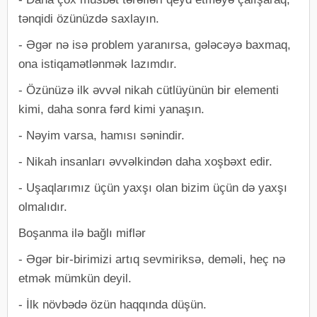
tənqidi özünüzdə saxlayın.
-​ Əgər nə isə problem yaranırsa, gələcəyə baxmaq,
ona istiqamətlənmək lazımdır.
-​ Özünüzə ilk əvvəl nikah cütlüyünün bir elementi
kimi, daha sonra fərd kimi yanaşın.
-​ Nəyim varsa, hamısı sənindir.
-​ Nikah insanları əvvəlkindən daha xoşbəxt edir.
-​ Uşaqlarımız üçün yaxşı olan bizim üçün də yaxşı
olmalıdır.
Boşanma ilə bağlı miflər
-​ Əgər bir-birimizi artıq sevmiriksə, deməli, heç nə
etmək mümkün deyil.
-​ İlk növbədə özün haqqında düşün.