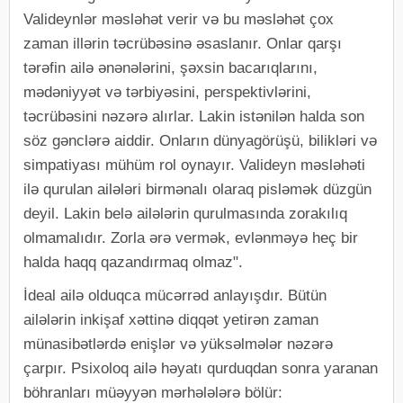
Valideynlər məsləhət verir və bu məsləhət çox
zaman illərin təcrübəsinə əsaslanır. Onlar qarşı
tərəfin ailə ənənələrini, şəxsin bacarıqlarını,
mədəniyyət və tərbiyəsini, perspektivlərini,
təcrübəsini nəzərə alırlar. Lakin istənilən halda son
söz gənclərə aiddir. Onların dünyagörüşü, bilikləri və
simpatiyası mühüm rol oynayır. Valideyn məsləhəti
ilə qurulan ailələri birmənalı olaraq pisləmək düzgün
deyil. Lakin belə ailələrin qurulmasında zorakılıq
olmamalıdır. Zorla ərə vermək, evlənməyə heç bir
halda haqq qazandırmaq olmaz".
İdeal ailə olduqca mücərrəd anlayışdır. Bütün
ailələrin inkişaf xəttinə diqqət yetirən zaman
münasibətlərdə enişlər və yüksəlmələr nəzərə
çarpır. Psixoloq ailə həyatı qurduqdan sonra yaranan
böhranları müəyyən mərhələlərə bölür: