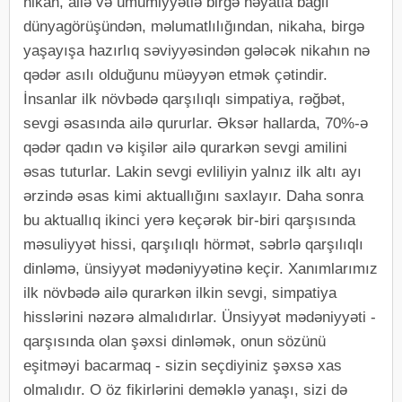
nikah, ailə və ümumiyyətlə birgə həyatla bağlı
dünyagörüşündən, məlumatlılığından, nikaha, birgə
yaşayışa hazırlıq səviyyəsindən gələcək nikahın nə
qədər asılı olduğunu müəyyən etmək çətindir.
İnsanlar ilk növbədə qarşılıqlı simpatiya, rəğbət,
sevgi əsasında ailə qururlar. Əksər hallarda, 70%-ə
qədər qadın və kişilər ailə qurarkən sevgi amilini
əsas tuturlar. Lakin sevgi evliliyin yalnız ilk altı ayı
ərzində əsas kimi aktuallığını saxlayır. Daha sonra
bu aktuallıq ikinci yerə keçərək bir-biri qarşısında
məsuliyyət hissi, qarşılıqlı hörmət, səbrlə qarşılıqlı
dinləmə, ünsiyyət mədəniyyətinə keçir. Xanımlarımız
ilk növbədə ailə qurarkən ilkin sevgi, simpatiya
hisslərini nəzərə almalıdırlar. Ünsiyyət mədəniyyəti -
qarşısında olan şəxsi dinləmək, onun sözünü
eşitməyi bacarmaq - sizin seçdiyiniz şəxsə xas
olmalıdır. O öz fikirlərini deməklə yanaşı, sizi də