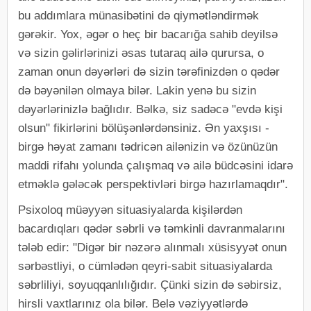
bu addımlara münasibətini də qiymətləndirmək
gərəkir. Yox, əgər o heç bir bacarığa sahib deyilsə
və sizin gəlirlərinizi əsas tutaraq ailə qurursa, o
zaman onun dəyərləri də sizin tərəfinizdən o qədər
də bəyənilən olmaya bilər. Lakin yenə bu sizin
dəyərlərinizlə bağlıdır. Bəlkə, siz sadəcə "evdə kişi
olsun" fikirlərini bölüşənlərdənsiniz. Ən yaxşısı -
birgə həyat zamanı tədricən ailənizin və özünüzün
maddi rifahı yolunda çalışmaq və ailə büdcəsini idarə
etməklə gələcək perspektivləri birgə hazırlamaqdır".
Psixoloq müəyyən situasiyalarda kişilərdən
bacardıqları qədər səbrli və təmkinli davranmalarını
tələb edir: "Digər bir nəzərə alınmalı xüsisyyət onun
sərbəstliyi, o cümlədən qeyri-sabit situasiyalarda
səbrliliyi, soyuqqanlılığıdır. Çünki sizin də səbirsiz,
hirsli vaxtlarınız ola bilər. Belə vəziyyətlərdə