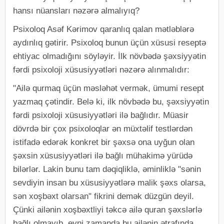
hansı nüansları nəzərə almalıyıq?
Psixoloq Asəf Kərimov qaranlıq qalan mətləblərə
aydınlıq gətirir. Psixoloq bunun üçün xüsusi reseptə
ehtiyac olmadığını söyləyir. İlk növbədə şəxsiyyətin
fərdi psixoloji xüsusiyyətləri nəzərə alınmalıdır:
"Ailə qurmaq üçün məsləhət vermək, ümumi resept
yazmaq çətindir. Belə ki, ilk növbədə bu, şəxsiyyətin
fərdi psixoloji xüsusiyyətləri ilə bağlıdır. Müasir
dövrdə bir çox psixoloqlar ən müxtəlif testlərdən
istifadə edərək konkret bir şəxsə ona uyğun olan
şəxsin xüsusiyyətləri ilə bağlı mühakimə yürüdə
bilərlər. Lakin bunu tam dəqiqliklə, əminliklə "sənin
sevdiyin insan bu xüsusiyyətlərə malik şəxs olarsa,
sən xoşbəxt olarsan" fikrini demək düzgün deyil.
Çünki ailənin xoşbəxtliyi təkcə ailə quran şəxslərlə
bağlı olmayıb, eyni zamanda bu ailənin ətrafında