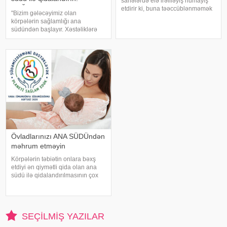
sahələrdə elə irəliləyiş nümayiş
ÇAĞIRIŞ
etdirir ki, buna təəccüblənməmək
"Bizim gələcəyimiz olan
mümkün deyil. saytının bu yazısı 2
körpələrin sağlamlığı ana
aylıq körpəsi olan valideynlərə,
südündən başlayır. Xəstəliklərə
körpəsinin ilk uğurlarını
qarşı əsas anticisimləri körpə ana
qiymətləndirməyə kömək edəcək
südündən alır və ana südü ilə
qidalandırma immunitetin
güclənməsinə kömək edir. Odur
ki, yeni doğulmu
Övladlarınızı ANA SÜDÜndən
məhrum etməyin
Körpələrin təbiətin onlara bəxş
etdiyi ən qiymətli qida olan ana
südü ilə qidalandırılmasının çox
önəmli olduğu sübut edilmişdir.
Ana südünün əsas
xüsusiyyətlərindən biri uşağın
yaşından və vəziyyətindən asılı
SEÇILMIŞ YAZILAR
olaraq dəyişilməsidir: