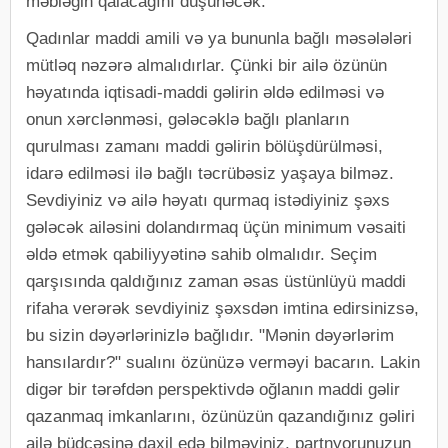
məbləğin qalacağını düşünəcək.
Qadınlar maddi amili və ya bununla bağlı məsələləri
mütləq nəzərə almalıdırlar. Çünki bir ailə özünün
həyatında iqtisadi-maddi gəlirin əldə edilməsi və
onun xərclənməsi, gələcəklə bağlı planların
qurulması zamanı maddi gəlirin bölüşdürülməsi,
idarə edilməsi ilə bağlı təcrübəsiz yaşaya bilməz.
Sevdiyiniz və ailə həyatı qurmaq istədiyiniz şəxs
gələcək ailəsini dolandırmaq üçün minimum vəsaiti
əldə etmək qabiliyyətinə sahib olmalıdır. Seçim
qarşısında qaldığınız zaman əsas üstünlüyü maddi
rifaha verərək sevdiyiniz şəxsdən imtina edirsinizsə,
bu sizin dəyərlərinizlə bağlıdır. "Mənin dəyərlərim
hansılardır?" sualını özünüzə verməyi bacarın. Lakin
digər bir tərəfdən perspektivdə oğlanın maddi gəlir
qazanmaq imkanlarını, özünüzün qazandığınız gəliri
ailə büdcəsinə daxil edə bilməyiniz, partnyorunuzun