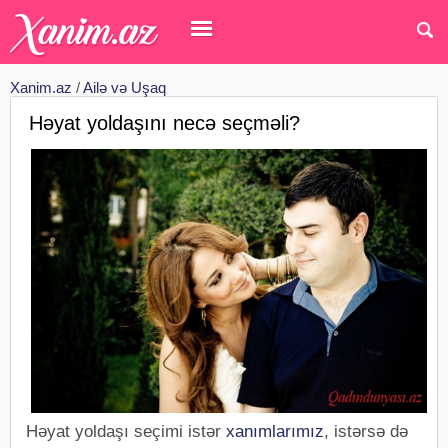
Xanim.az
/
Ailə və Uşaq
Həyat yoldaşını necə seçməli?
Həyat yoldaşı seçimi istər
xanımlarımız
, istərsə də