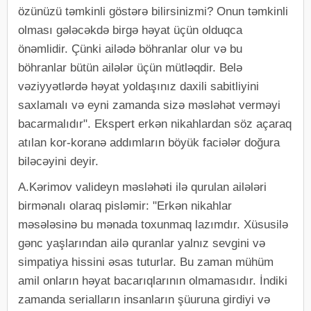
özünüzü təmkinli göstərə bilirsinizmi? Onun təmkinli
olması gələcəkdə birgə həyat üçün olduqca
önəmlidir. Çünki ailədə böhranlar olur və bu
böhranlar bütün ailələr üçün mütləqdir. Belə
vəziyyətlərdə həyat yoldaşınız daxili sabitliyini
saxlamalı və eyni zamanda sizə məsləhət verməyi
bacarmalıdır". Ekspert erkən nikahlardan söz açaraq
atılan kor-koranə addımların böyük faciələr doğura
biləcəyini deyir.
A.Kərimov valideyn məsləhəti ilə qurulan ailələri
birmənalı olaraq pisləmir: "Erkən nikahlar
məsələsinə bu mənada toxunmaq lazımdır. Xüsusilə
gənc yaşlarından ailə quranlar yalnız sevgini və
simpatiya hissini əsas tuturlar. Bu zaman mühüm
amil onların həyat bacarıqlarının olmamasıdır. İndiki
zamanda serialların insanların şüuruna girdiyi və