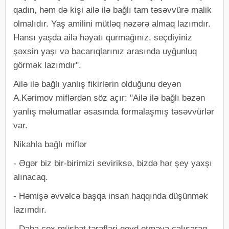
qadın, həm də kişi ailə ilə bağlı tam təsəvvürə malik
olmalıdır. Yaş amilini mütləq nəzərə almaq lazımdır.
Hansı yaşda ailə həyatı qurmağınız, seçdiyiniz
şəxsin yaşı və bacarıqlarınız arasında uyğunluq
görmək lazımdır".
Ailə ilə bağlı yanlış fikirlərin olduğunu deyən
A.Kərimov miflərdən söz açır: "Ailə ilə bağlı bəzən
yanlış məlumatlar əsasında formalaşmış təsəvvürlər
var.
Nikahla bağlı miflər
- Əgər biz bir-birimizi seviriksə, bizdə hər şey yaxşı
alınacaq.
-​ Həmişə əvvəlcə başqa insan haqqında düşünmək
lazımdır.
-​ Daha çox müsbət tərəfləri qeyd etməyə çalışaraq,