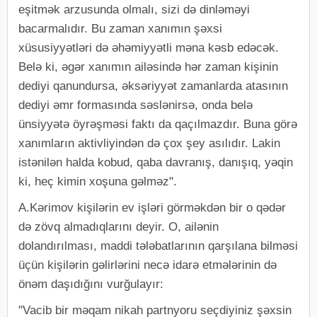
eşitmək arzusunda olmalı, sizi də dinləməyi
bacarmalıdır. Bu zaman xanımın şəxsi
xüsusiyyətləri də əhəmiyyətli məna kəsb edəcək.
Belə ki, əgər xanımın ailəsində hər zaman kişinin
dediyi qanundursa, əksəriyyət zamanlarda atasının
dediyi əmr formasında səslənirsə, onda belə
ünsiyyətə öyrəşməsi faktı da qaçılmazdır. Buna görə
xanımların aktivliyindən də çox şey asılıdır. Lakin
istənilən halda kobud, qaba davranış, danışıq, yəqin
ki, heç kimin xoşuna gəlməz".
A.Kərimov kişilərin ev işləri görməkdən bir o qədər
də zövq almadıqlarını deyir. O, ailənin
dolandırılması, maddi tələbatlarının qarşılana bilməsi
üçün kişilərin gəlirlərini necə idarə etmələrinin də
önəm daşıdığını vurğulayır:
"Vacib bir məqam nikah partnyoru seçdiyiniz şəxsin