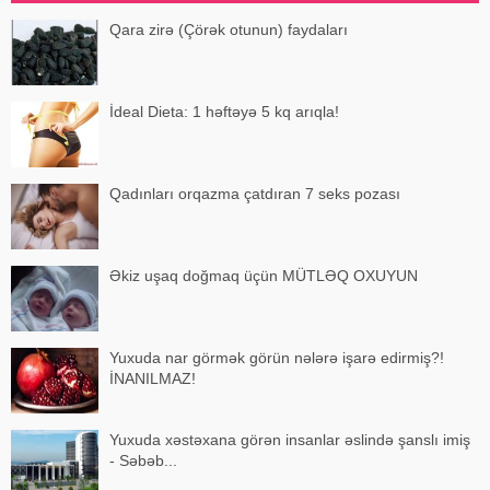
Qara zirə (Çörək otunun) faydaları
İdeal Dieta: 1 həftəyə 5 kq arıqla!
Qadınları orqazma çatdıran 7 seks pozası
Əkiz uşaq doğmaq üçün MÜTLƏQ OXUYUN
Yuxuda nar görmək görün nələrə işarə edirmiş?!
İNANILMAZ!
Yuxuda xəstəxana görən insanlar əslində şanslı imiş
- Səbəb...