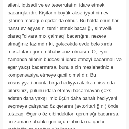
ailəni, iqtisadi və ev təsərrüfatını idarə etmək
bacarıqlarıdır. Kişilərin böyük əksəriyyətinin ev
işlərinə marağı o qədər də olmur. Bu halda onun hər
hansı ev əşyasını təmir etmək bacarığı, simvolik
olaraq "divara mıx çalmaq" bacarığını, nəzərə
almağınız lazımdır ki, gələcəkdə evdə belə xırda
məsələlərə görə mübahisəniz olmasın. O, eyni
zamanda ailənin büdcəsini idarə etməyi bacarmalı və
əgər yaxşı bacarmırsa, bunu sizin məsləhətinizlə
kompensasiya etməyə qabil olmalıdır. Bu
xüsusiyyəti onunla birgə hədiyyə alarkən hiss edə
bilərsiniz, pulunu idarə etməyi bacarmayan şəxs
adətən daha yaxşı imic üçün daha bahalı hədiyyəni
seçməyə çalışaraq öz qərarını (avtoritarlığını) öndə
tutacaq. Əgər o öz cibindəkiləri qorumağı bacarırsa,
bu zaman sabahkı gün üçün cibində nə qədər