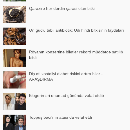
Qarazirə hər dərdin çarəsi olan bitki
Ən güclü təbii antibiotik: Udi hindi bitkisinin faydaları
Röyanın konsertinə biletlər rekord müddətdə satılıb
bitdi
Diş əti xəstəliyi diabet riskini artıra bilər -
ARAŞDIRMA
Blogerin əri onun ad günündə vəfat etdib
Toppuş bacı'nın atası da vəfat etdi