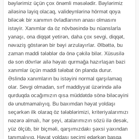
bəylərimiz üçün çox önəmli məsələdir. Bəylərimiz
ailəsinə layiq olacaq, valideynlərinə hörmət qoya
biləcək bir xanımın övladlarının anası olmasını
istəyir. Xanımlar da öz növbəsində bu nüanslarla
yanaşı, ona diqqət yetirən, daha çox sevgi, diqqət,
nəvaziş göstərən bir bəyi arzulayırlar. Əlbəttə, bu
zaman maddi tələblər də önə çəkilə bilər. Xüsusilə
də son dövrlər ailə həyatı qurmağa hazırlaşan bəzi
xanımlar üçün maddi tələbat ön planda durur.
Əslində xanımların bu istəyini normal qarşılamaq
olar. Sevgi olmadan, sırf maddiyyat üzərində ailə
qurduqda ocağımızın qısa müddətdə sönə biləcəyini
də unutmamalıyıq. Bu baxımdan həyat yoldaşı
seçərkən ilk olaraq öz tələblərimizi, kriteriyalarımızı
nəzərə almalı, hər şeyi, atalarımızın sözü ilə desək,
yüz ölçüb, bir biçməli, qarşımızdakı şəxsi yaxından
tanımalıyıq. Həyat yoldaşı seçimi edərkən başqa