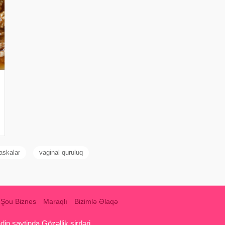
askalar
vaginal quruluq
Şou Biznes
Maraqlı
Bizimlə Əlaqə
 saytinda Gözəllik sirrləri ,