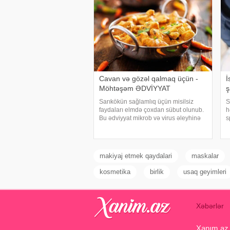
Cavan və gözəl qalmaq üçün -
İ
Möhtəşəm ƏDVİYYAT
ş
Sarıkökün sağlamlıq üçün misilsiz
S
faydaları elmdə çoxdan sübut olunub.
h
Bu ədviyyat mikrob və virus əleyhinə
s
təsir edir, orqanizmdə iltihabları
m
azaldır, güclü antioksidant
U
olduğundan xərçəngin riskini azaldır,
8
qaraciyər üçü
s
makiyaj etmek qaydalari
maskalar
kosmetika
birlik
usaq geyimleri
Xəbərlər
Xanım.az s