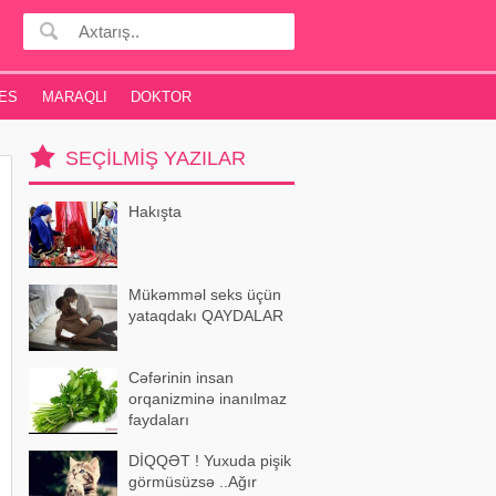
ES
MARAQLI
DOKTOR
SEÇILMIŞ YAZILAR
Hakışta
Mükəmməl seks üçün
yataqdakı QAYDALAR
Cəfərinin insan
orqanizminə inanılmaz
faydaları
DİQQƏT ! Yuxuda pişik
görmüsüzsə ..Ağır