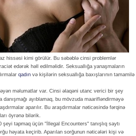
maz hissəsi kimi görülür. Bu səbəblə cinsi problemlər
ciət edərək həll edilməlidir. Seksuallığa yanaşmaların
dırmalar
qadın
və kişilərin seksuallığa baxışlarının tamamilə
əyən məlumatlar var. Cinsi əlaqəni utanc verici bir şey
da danışmağı ayıblamaq, bu mövzuda maarifləndirməyə
aşdırmalar aparılır. Bu araşdırmalar nəticəsində fərqinə
rı öyrənə bilərik.
 şeyi tapmaq üçün "İllegal Encounters" tanışlıq saytı
rğu həyata keçirib. Aparılan sorğunun nəticələri kişi və