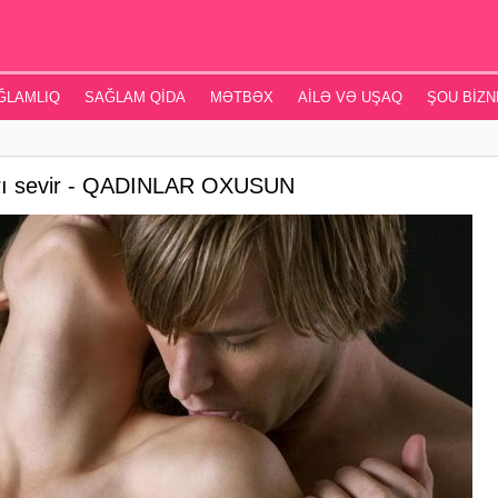
ĞLAMLIQ
SAĞLAM QIDA
MƏTBƏX
AILƏ VƏ UŞAQ
ŞOU BIZN
ları sevir - QADINLAR OXUSUN