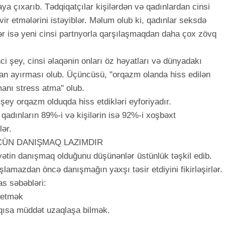
ya çıxarıb. Tədqiqatçılar kişilərdən və qadınlardan cinsi
ir etmələrini istəyiblər. Məlum olub ki, qadınlar seksdə
ər isə yeni cinsi partnyorla qarşılaşmaqdan daha çox zövq
ci şey, cinsi əlaqənin onları öz həyatları və dünyadakı
qdan ayırması olub. Üçüncüsü, "orqazm olanda hiss edilən
manı stress atma" olub.
 şey orqazm olduqda hiss etdikləri eyforiyadır.
qadınların 89%-i və kişilərin isə 92%-i xoşbəxt
lər.
ÜN DANIŞMAQ LAZIMDIR
in danışmaq olduğunu düşünənlər üstünlük təşkil edib.
şlamazdan öncə danışmağın yaxşı təsir etdiyini fikirləşirlər.
as səbəbləri:
 etmək
qısa müddət uzaqlaşa bilmək.