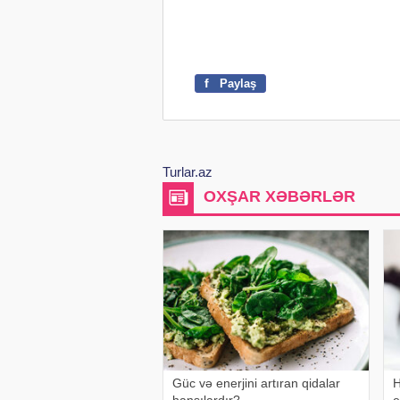
f
Paylaş
Turlar.az
OXŞAR XƏBƏRLƏR
Güc və enerjini artıran qidalar
H