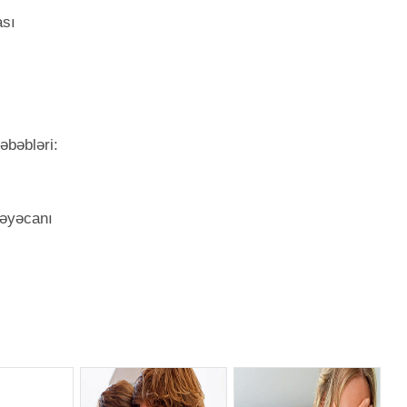
ası
əbəbləri:
həyəcanı