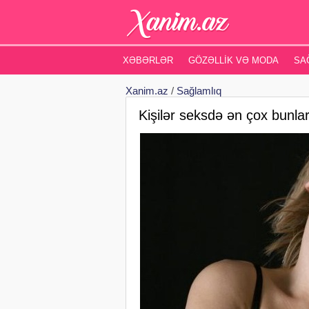
XƏBƏRLƏR
GÖZƏLLIK VƏ MODA
SA
Xanim.az
/
Sağlamlıq
Kişilər seksdə ən çox bun