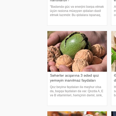
hansılardır?
e
"Bədəndə güc və enerjini bərpa etmək
A
üçün rasiona müəyyən qidaları daxil
m
etmək lazımdır. Bu qidalara ispanaq,
o
avokado və çia toxumları daxildir". Bu
"
barədə rusiyalı diyetoloqlar danışıblar.
k
İspanaq immunitet sistemin
a
h
Səhərlər acqarına 3 ədəd qoz
Ə
yeməyin inanılmaz faydaları
d
Qoz beyinə faydaları ilə məşhur olsa
H
da, başqa faydaları da var. Qozda A, E
s
və B vitaminləri, həmçinin dəmir, sink,
b
mis və maqnezium kimi minerallar
k
mövcuddur. Acqarına qoz yeməyin
ü
faydaları bunlardır:. Enerji verir: Qozd
b
t