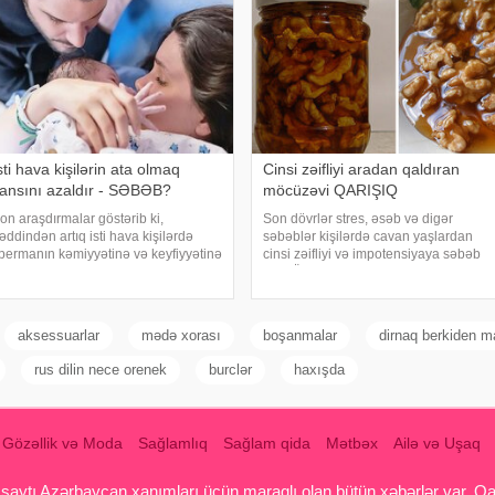
sti hava kişilərin ata olmaq
Cinsi zəifliyi aradan qaldıran
ansını azaldır - SƏBƏB?
möcüzəvi QARIŞIQ
on araşdırmalar göstərib ki,
Son dövrlər stres, əsəb və digər
əddindən artıq isti hava kişilərdə
səbəblər kişilərdə cavan yaşlardan
permanın kəmiyyətinə və keyfiyyətinə
cinsi zəifliyi və impotensiyaya səbəb
ənfi təsir göstərir. Sinqapur Milli
olur. Ölkə.az bildirir ki, bu yaxınlarda
niversitetində aparılan araşdırmada
alimlər cinsi zəifliyi aradan qaldıran
18 kişidən alınan sperma nümunələri
maraqlı qarışıq barədə məlumat
ayəsind
yayıblar
aksessuarlar
mədə xorası
boşanmalar
dirnaq berkiden m
rus dilin nece orenek
burclər
haxışda
Gözəllik və Moda
Sağlamlıq
Sağlam qida
Mətbəx
Ailə və Uşaq
aytı Azərbaycan xanımları üçün maraqlı olan bütün xəbərlər var. Qadin