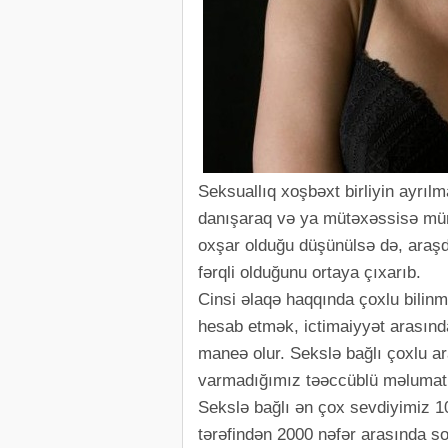
Seksuallıq xoşbəxt birliyin ayrıl
danışaraq və ya mütəxəssisə müra
oxşar olduğu düşünülsə də, araş
fərqli olduğunu ortaya çıxarıb.
Cinsi əlaqə haqqında çoxlu bilinm
hesab etmək, ictimaiyyət arasın
maneə olur. Sekslə bağlı çoxlu ar
varmadığımız təəccüblü məlumatla
Sekslə bağlı ən çox sevdiyimiz 10
tərəfindən 2000 nəfər arasında so