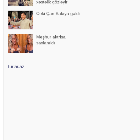
xəstəlik gözləyir
Ceki Çan Bakıya gəldi
Məşhur aktrisa
saxlanıldı
turlar.az