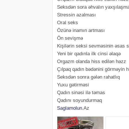
Seksdən sora əhvalın yaxşılaşm
Stressin azalması
Oral seks
Özünə inamın artması
Ön sevişmə
Kişilərin seksi sevməsinin əsas s
Yeni bir qadınla ilk cinsi əlaqə
Orgazm olanda hiss edilən həzz
Çılpaq qadın bədənini görməyin 
Seksdən sonra gələn rahatlıq
Yuxu gətirməsi
Qadın sinəsi ilə təmas
Qadını soyundurmaq
Saglamolun
.Az