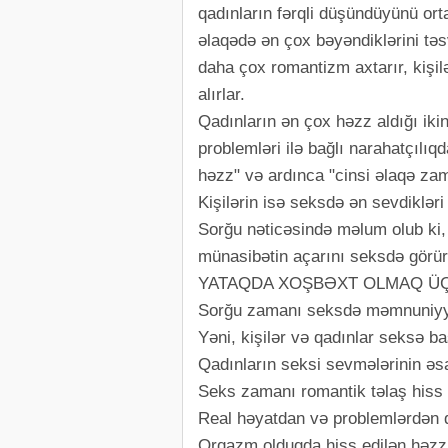
qadınların fərqli düşündüyünü orta
əlaqədə ən çox bəyəndiklərini təsv
daha çox romantizm axtarır, kişil
alırlar.
Qadınların ən çox həzz aldığı ikin
problemləri ilə bağlı narahatçılı
həzz" və ardınca "cinsi əlaqə za
Kişilərin isə seksdə ən sevdikləri
Sorğu nəticəsində məlum olub ki, 
münasibətin açarını seksdə görür
YATAQDA XOŞBƏXT OLMAQ ÜÇ
Sorğu zamanı seksdə məmnuniyyət
Yəni, kişilər və qadınlar seksə ba
Qadınların seksi sevmələrinin əs
Seks zamanı romantik təlaş hiss
Real həyatdan və problemlərdən 
Orqazm olduqda hiss edilən həzz