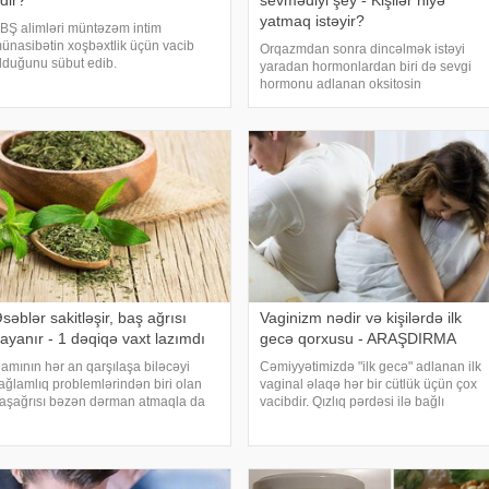
dir?
sevmədiyi şey - Kişilər niyə
yatmaq istəyir?
BŞ alimləri müntəzəm intim
ünasibətin xoşbəxtlik üçün vacib
Orqazmdan sonra dincəlmək istəyi
lduğunu sübut edib.
yaradan hormonlardan biri də sevgi
Medicina" xəbər verir ki, sorğuda 300
hormonu adlanan oksitosin
önüllünün intim həyatı və razılıq hissi
hormonudur. Cinsi əlaqə zamanı artan
raşdırılıb. Məlum olub ki,
bu hormon orqazmı tətikləyir. Həm
əyatlarında mütəmad
kişilər, həm də qadınlar tərəfindən
ifraz olunan oksitosi
səblər sakitləşir, baş ağrısı
Vaginizm nədir və kişilərdə ilk
ayanır - 1 dəqiqə vaxt lazımdı
gecə qorxusu - ARAŞDIRMA
amının hər an qarşılaşa biləcəyi
Cəmiyyətimizdə "ilk gecə" adlanan ilk
ağlamlıq problemlərindən biri olan
vaginal əlaqə hər bir cütlük üçün çox
aşağrısı bəzən dərman atmaqla da
vacibdir. Qızlıq pərdəsi ilə bağlı
eçmir. Ancaq onun qarşısını təbii
mənalar və ilk gecə ilə bağlı yanlış
sullarla almaq mümkündür. Bununla
təsəvvürlər bir çox narahatlıqlara
ağlı orta əsrlər dövrünün ən böyük
səbəb olduğu üçün ümumiyyətl
əbiblərində