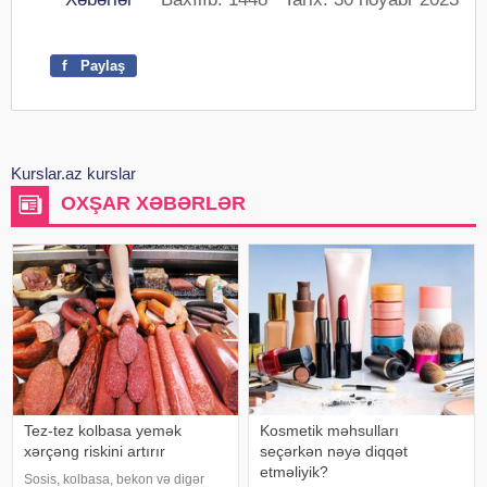
f
Paylaş
Kurslar.az kurslar
OXŞAR XƏBƏRLƏR
Tez-tez kolbasa yemək
Kosmetik məhsulları
xərçəng riskini artırır
seçərkən nəyə diqqət
etməliyik?
Sosis, kolbasa, bekon və digər