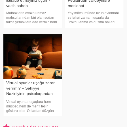
istifadə etməyiniz üçün 7
Pediatrdan valideynlərə
vacib səbəb
məsləhət
Mətbəxlərin əvəzolunmaz
Yay mövsümündə uzun avtomobil
məhsullarından biri olan soğan
səfərləri zamanı uşaqlarda
təkcə yeməklərə dad vermir, həm
ürəkbulanma və qusma halları
də sağlamlıq üçün çoxsaylı
tez-tez müşahidə olunur. xəbər
faydaları ilə seçilir. xəbər verir ki,
verir ki, pediatr Jül Fujer bunun
tərkibindəki vitaminlər, minerallar
beynin gözlərdən və bədənin
və antioksidantlar sayəsində soğa
hərəkətindən gələn siqnallar
arasındakı uyğunsuzluqda
Virtual oyunlar uşağa zərər
verirmi? – Səhiyyə
Nazirliyinin psixoloqundan
tövsiyələr
Virtual oyunlar uşaqlara həm
müsbət, həm də mənfi təsir
göstərə bilər. Onlardan düzgün
rejimdə istifadə edildikdə zehni
inkişafı dəstəkləsə də, həddindən
artıq oynanılması fiziki və psixoloji