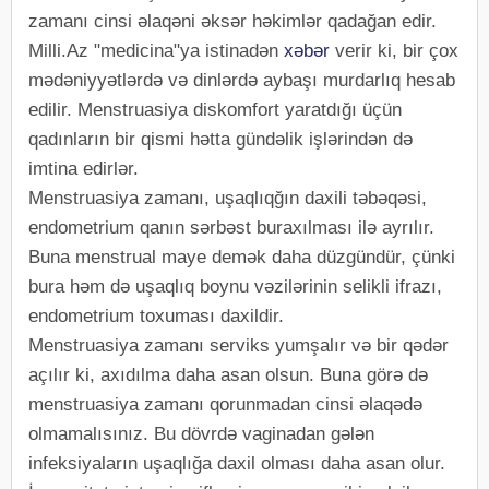
zamanı cinsi əlaqəni əksər həkimlər qadağan edir.
Milli.Az "medicina"ya istinadən
xəbər
verir ki, bir çox
mədəniyyətlərdə və dinlərdə aybaşı murdarlıq hesab
edilir. Menstruasiya diskomfort yaratdığı üçün
qadınların bir qismi hətta gündəlik işlərindən də
imtina edirlər.
Menstruasiya zamanı, uşaqlıqğın daxili təbəqəsi,
endometrium qanın sərbəst buraxılması ilə ayrılır.
Buna menstrual maye demək daha düzgündür, çünki
bura həm də uşaqlıq boynu vəzilərinin selikli ifrazı,
endometrium toxuması daxildir.
Menstruasiya zamanı serviks yumşalır və bir qədər
açılır ki, axıdılma daha asan olsun. Buna görə də
menstruasiya zamanı qorunmadan cinsi əlaqədə
olmamalısınız. Bu dövrdə vaginadan gələn
infeksiyaların uşaqlığa daxil olması daha asan olur.