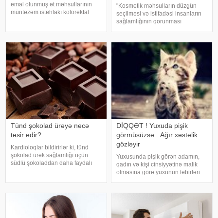
emal olunmuş ət məhsullarının
"Kosmetik məhsulların düzgün
müntəzəm istehlakı kolorektal
seçilməsi və istifadəsi insanların
(yoğun və düz bağırsaq) xərçəngi
sağlamlığının qorunması
riskini artıra bilər. xəbər verir ki, bu
baxımından mühüm əhəmiyyət
barədə Rusiya Səhiyyə
daşıyır". xəbər verir ki, bu fikirləri
Nazirliyinin Milli Kliniki
Səhiyyə Nazirliyinin rəsmi
Endokrinologiy
"Instagram" hesabınd
Tünd şokolad ürəyə necə
DİQQƏT ! Yuxuda pişik
təsir edir?
görmüsüzsə ..Ağır xəstəlik
gözləyir
Kardioloqlar bildirirlər ki, tünd
şokolad ürək sağlamlığı üçün
Yuxusunda pişik görən adamın,
südlü şokoladdan daha faydalı
qadın və kişi cinsiyyətinə malik
hesab olunur. Bunun əsas səbəbi
olmasına görə yuxunun təbirləri
kakaonun tərkibində olan
dəyişir. Əgər bu yuxunu görən
flavanollar, güclü antioksidant
adam bir kişisə, bu kişinin normal
maddələrdir. -a istinadən bildirir ki
həyatında diqqətsiz bir şəxsiyyətə
sahib olduğu, ətrafındak