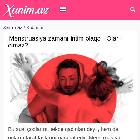
Xanim.az
/
Xəbərlər
Menstruasiya zamanı intim əlaqə - Olar-
olmaz?
Bu sual çoxlarını, təkcə qadınları deyil, həm də
onların tərəfdaşlarını narahat edir. Menstruasiya