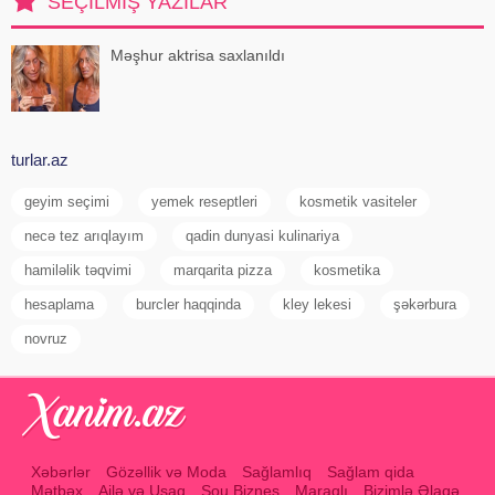
SEÇILMIŞ YAZILAR
problemlərə səbəb ola bilər
Məşhur aktrisa saxlanıldı
turlar.az
geyim seçimi
yemek reseptleri
kosmetik vasiteler
necə tez arıqlayım
qadin dunyasi kulinariya
hamiləlik təqvimi
marqarita pizza
kosmetika
hesaplama
burcler haqqinda
kley lekesi
şəkərbura
novruz
Xəbərlər
Gözəllik və Moda
Sağlamlıq
Sağlam qida
Mətbəx
Ailə və Uşaq
Şou Biznes
Maraqlı
Bizimlə Əlaqə