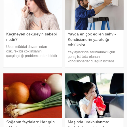
Keçməyən öskürəyin səbəbi
Yayda ən çox edilən səhv -
nədir?
Kondisionerin yaratdığı
təhlükələr
Uzun müddət davam edən
öskürək bir çox insanın
Yay aylarında sərinləmək üçün
qarşılaşdığı problemlərdən biridir.
geniş istifadə olunan
Bəzən adi soyuqdəymədən sonra
kondisionerlər düzgün istifadə
yaranan öskürək həftələrlə davam
edilmədikdə müxtəlif sağlamlıq
edə bilər. Lakin öskürəyin səbəbi
problemlərinə səbəb ola bilər.
hər zaman tənəffüs yolu
xəbər verir ki, ani temperatur
infeksiyası olmur
dəyişiklikləri, quru hava və
baxımsız kondisionerlərd
Soğanın faydaları: Hər gün
Maşında ürəkbulanma: