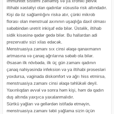
İmmunitet sistemi zəifləmiş və ya xroniki pelvik
iltihabi xəstəliyi olan qadınlar xüsusilə risk altındadır.
Kişi də öz sağlamlığını riskə atır, çünki mikrob
florası olan menstrual axınının uşaqlığa daxil olması
səbəbindən uretrit inkişaf edə bilər. Üstəlik, iltihab
sidik kisəsinə qədər gedə bilər. Bu hallardan adi
prezervativ sizi xilas edəcək.
Menstruasiya zamanı sıx cinsi əlaqə qanaxmanın
artmasına və çanaq ağrılarına səbəb ola bilər.
Əsasən ilk növbədə, ilk üç gün zamanı qadının
çanaq nahiyəsində infeksion və ya iltihabi prosesləri
yoxdursa, vaginada diskomfort və ağrı hiss etmirsə,
menstruasiya zamanı cinsi əlaqə təhlükəli deyil.
Yaxınlıqdan əvvəl və sonra həm kişi, həm də qadın
duş altında yaxşıca yaxalanmalıdır.
Sürtkü yağları və gellərdən istifadə etməyin,
menstruasiya zamanı təbii yağlama sizin üçün